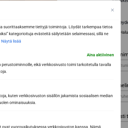
lomaket
Yhteyd
 suorittaaksemme tiettyjä toimintoja. Löydät tarkempaa tietoa
Halu
ksi” kategorioituja evästeitä säilytetään selaimessasi, sillä ne
.
Näytä lisää
Etunim
Aina aktiivinen
perustoiminnoille, eikä verkkosivusto toimi tarkoitetulla tavalla
toja.
Puheli
toja, kuten verkkosivuston sisällön jakamista sosiaalisen median
uolen ominaisuuksia.
Viesti 
ät ovat vuorovaikutuksessa verkkosivuston kanssa. Nämä