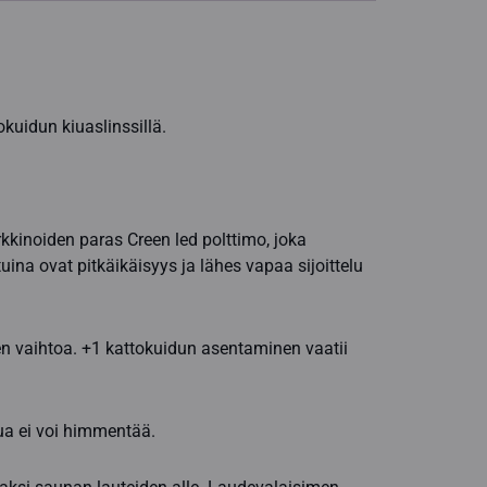
kuidun kiuaslinssillä.
kkinoiden paras Creen led polttimo, joka
ina ovat pitkäikäisyys ja lähes vapaa sijoittelu
en vaihtoa. +1 kattokuidun asentaminen vaatii
ua ei voi himmentää.