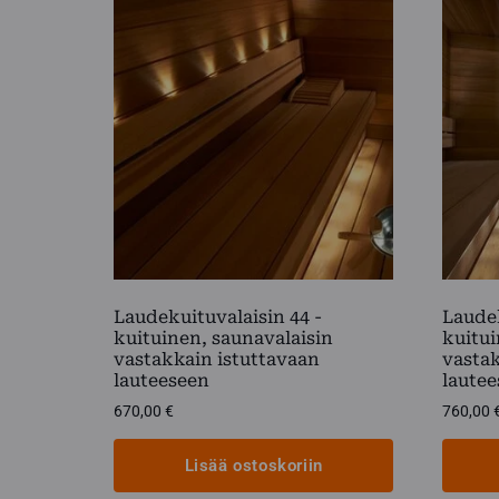
Laudekuituvalaisin 44 -
Laudek
kuituinen, saunavalaisin
kuitui
vastakkain istuttavaan
vastak
lauteeseen
laute
670,00
€
760,00
Lisää ostoskoriin