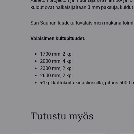
Äänetön projektori ja muuntaja ovat lämpö- ja ro
kuidut ovat halkaisijaltaan 3 mm paksuja, kuidut
Sun Saunan laudekuituvalaisimen mukana toimit
Valaisimen kuitupituudet:
1700 mm, 2 kpl
2000 mm, 4 kpl
2300 mm, 2 kpl
2600 mm, 2 kpl
+1kpl kattokuitu kiuaslinssillä, pituus 5000
Tutustu myös