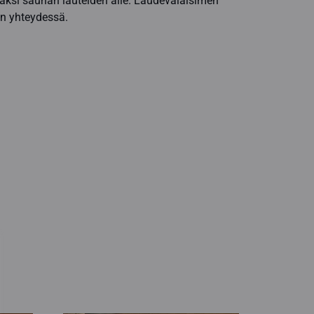
vaksi saunan lauteiden alle. Laudevalaisimen
en yhteydessä.