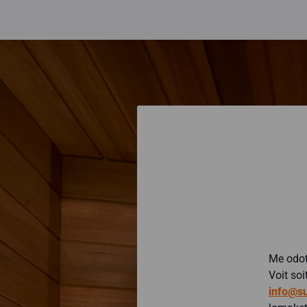
Me odot
Voit so
info@su