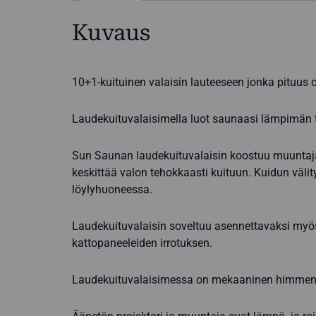
Kuvaus
10+1-kuituinen valaisin lauteeseen jonka pituus 
Laudekuituvalaisimella luot saunaasi lämpimän 
Sun Saunan laudekuituvalaisin koostuu muuntajast
keskittää valon tehokkaasti kuituun. Kuidun välit
löylyhuoneessa.
Laudekuituvalaisin soveltuu asennettavaksi myös
kattopaneeleiden irrotuksen.
Laudekuituvalaisimessa on mekaaninen himmennin