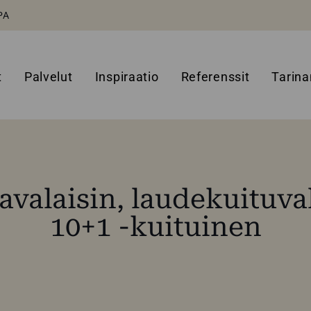
PA
t
Palvelut
Inspiraatio
Referenssit
Tarin
valaisin, laudekuituva
10+1 -kuituinen