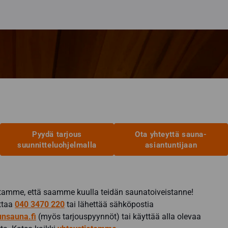
Pyydä tarjous
Ota yhteyttä sauna-
suunnitteluohjelmalla
asiantuntijaan
amme, että saamme kuulla teidän saunatoiveistanne!
ittaa
040 3470 220
tai lähettää sähköpostia
nsauna.fi
(myös tarjouspyynnöt) tai käyttää alla olevaa