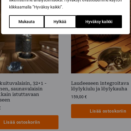
liikenteemme analysoimiseksi. Hyväksyt evästeidemme käytön
klikkaamalla ”Hyväksy kaikki”.
Mukauta
Hylkää
Hyväksy kaikki
uituvalaisin, 32+1 -
Laudeeseen integroitava
nen, saunavalaisin
löylykiulu ja löylykauha
kain istuttavaan
159,00
€
eseen
€
Lisää ostoskoriin
Lisää ostoskoriin