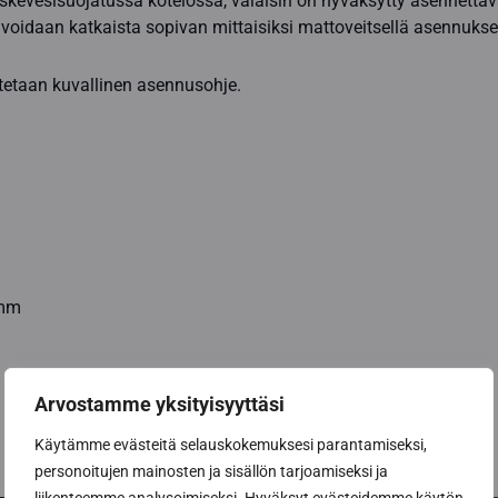
iskevesisuojatussa kotelossa, valaisin on hyväksytty asennetta
 voidaan katkaista sopivan mittaisiksi mattoveitsellä asennuks
etaan kuvallinen asennusohje.
 mm
Arvostamme yksityisyyttäsi
Käytämme evästeitä selauskokemuksesi parantamiseksi,
personoitujen mainosten ja sisällön tarjoamiseksi ja