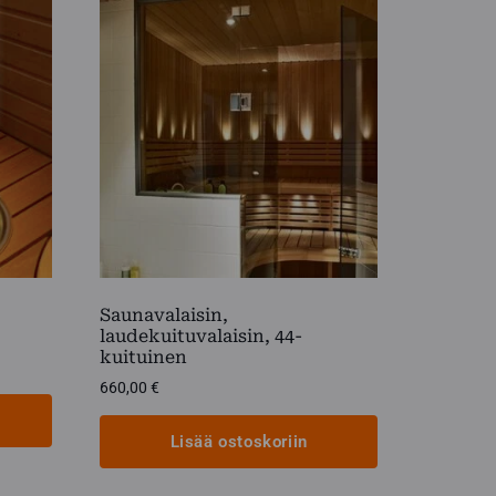
Saunavalaisin,
laudekuituvalaisin, 44-
kuituinen
660,00
€
Lisää ostoskoriin