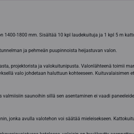
on 1400-1800 mm. Sisältää 10 kpl laudekuituja ja 1 kpl 5 m katto
tunnelman ja pehmeän puupinnoista heijastuvan valon.
a, projektorista ja valokuitunipusta. Valonlähteenä toimii mar
yksellä valo johdetaan haluttuun kohteeseen. Kuituvalaisimen etu
 valmiisiin saunoihin sillä sen asentaminen ei vaadi paneeleid
, jonka avulla valotehon voi säätää mieleisekseen. Kattokuit