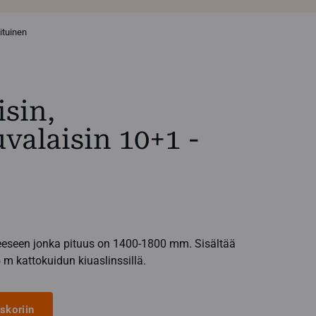
ituinen
sin,
valaisin 10+1 -
teeseen jonka pituus on 1400-1800 mm. Sisältää
5 m kattokuidun kiuaslinssillä.
skoriin