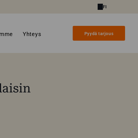
FI
amme
Yhteys
Pyydä tarjous
laisin