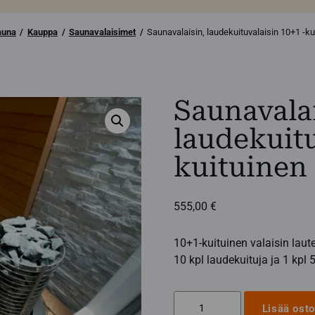
auna
Kauppa
Saunavalaisimet
Saunavalaisin, laudekuituvalaisin 10+1 -ku
Saunavalai
laudekuitu
kuituinen
555,00
€
10+1-kuituinen valaisin lau
10 kpl laudekuituja ja 1 kpl 
Saunavalaisin,
Lisää osto