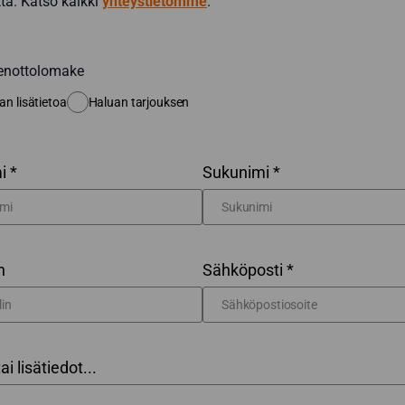
ta. Katso kaikki
yhteystietomme
.
enottolomake
an lisätietoa
Haluan tarjouksen
i *
Sukunimi *
n
Sähköposti *
tai lisätiedot...