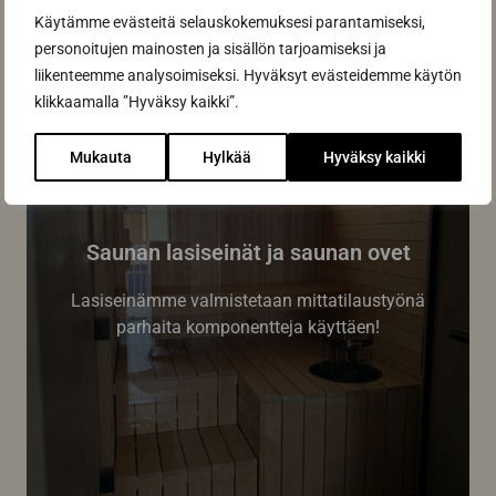
Käytämme evästeitä selauskokemuksesi parantamiseksi,
personoitujen mainosten ja sisällön tarjoamiseksi ja
liikenteemme analysoimiseksi. Hyväksyt evästeidemme käytön
klikkaamalla ”Hyväksy kaikki”.
Mukauta
Hylkää
Hyväksy kaikki
Saunan lasiseinät ja saunan ovet
Lasiseinämme valmistetaan mittatilaustyönä
parhaita komponentteja käyttäen!