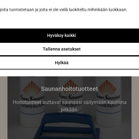
joita tunnistetaan ja joita ei ole vielä luokiteltu mihinkään luokkaan.
Hyväksy kaikki
Tallenna asetukset
Hylkää
Saunanhoitotuotteet
Hoitotuotteet auttavat saunaasi säilymään kauniina
pitkään.