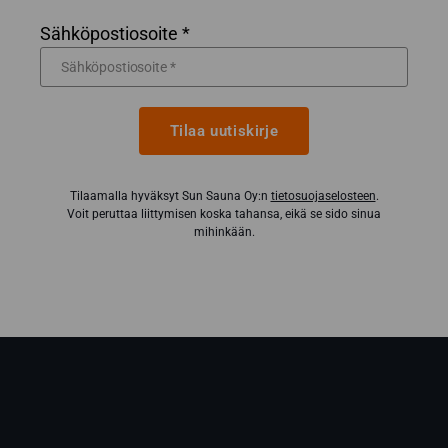
Sähköpostiosoite *
Tilaa uutiskirje
Tilaamalla hyväksyt Sun Sauna Oy:n
tietosuojaselosteen
.
Voit peruttaa liittymisen koska tahansa, eikä se sido sinua
mihinkään.