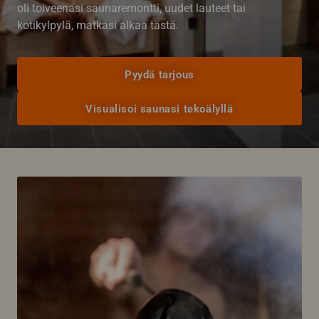
oli toiveenasi saunaremontti, uudet lauteet tai
kotikylpylä, matkasi alkaa tästä.
Pyydä tarjous
Visualisoi saunasi tekoälyllä