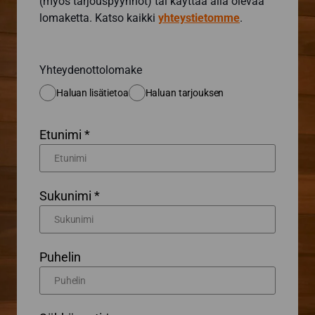
(myös tarjouspyynnöt) tai käyttää alla olevaa
lomaketta. Katso kaikki
yhteystietomme
.
Yhteydenottolomake
Haluan lisätietoa
Haluan tarjouksen
Etunimi *
Sukunimi *
Puhelin