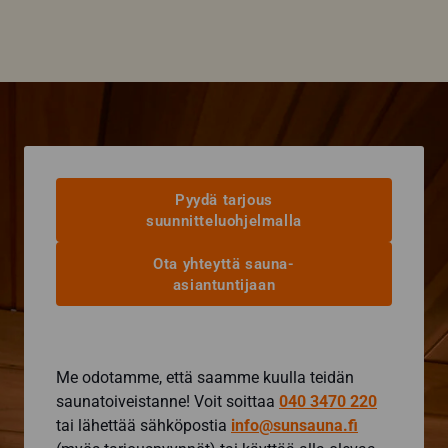
Pyydä tarjous
suunnitteluohjelmalla
Ota yhteyttä sauna-
asiantuntijaan
Me odotamme, että saamme kuulla teidän
saunatoiveistanne! Voit soittaa
040 3470 220
tai lähettää sähköpostia
info@sunsauna.fi