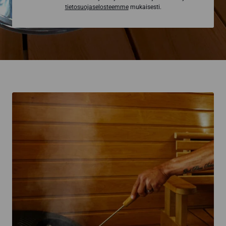
tietosuojaselosteemme
mukaisesti.