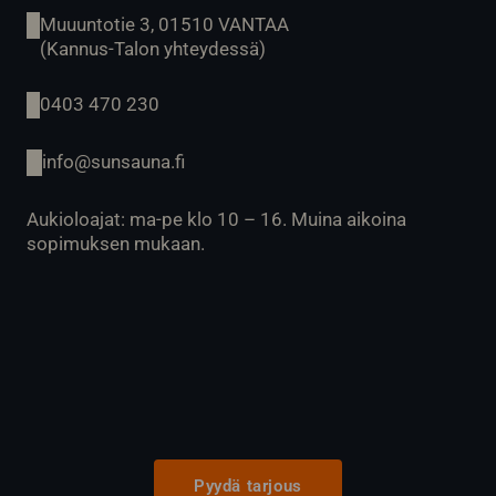
Muuuntotie 3, 01510 VANTAA
(Kannus-Talon yhteydessä)
0403 470 230
info@sunsauna.fi
Aukioloajat: ma-pe klo 10 – 16. Muina aikoina
sopimuksen mukaan.
Pyydä tarjous