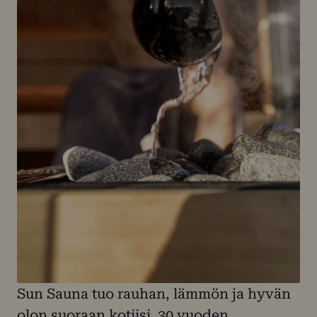
Sun Sauna tuo rauhan, lämmön ja hyvän
olon suoraan kotiisi. 30 vuoden