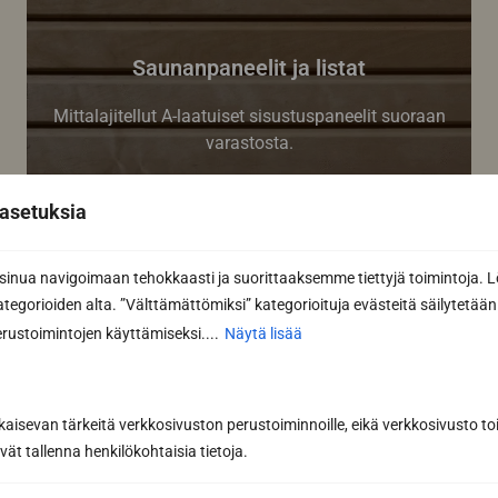
Saunanpaneelit ja listat
Mittalajitellut A-laatuiset sisustuspaneelit suoraan
varastosta.
asetuksia
nua navigoimaan tehokkaasti ja suorittaaksemme tiettyjä toimintoja. L
kategorioiden alta. ”Välttämättömiksi” kategorioituja evästeitä säilytetään 
rustoimintojen käyttämiseksi....
Näytä lisää
kaisevan tärkeitä verkkosivuston perustoiminnoille, eikä verkkosivusto toi
vät tallenna henkilökohtaisia tietoja.
Kiukaat