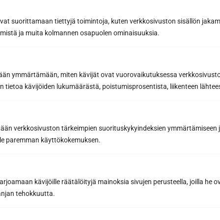
Kauttamme kaikkien kiuasvalmistajien
laatukiukaat.
avat suorittamaan tiettyjä toimintoja, kuten verkkosivuston sisällön jaka
räämistä ja muita kolmannen osapuolen ominaisuuksia.
etään ymmärtämään, miten kävijät ovat vuorovaikutuksessa verkkosivus
 tietoa kävijöiden lukumäärästä, poistumisprosentista, liikenteen lähtees
tään verkkosivuston tärkeimpien suorituskykyindeksien ymmärtämiseen ja
oille paremman käyttökokemuksen.
Saunan turvallisuustuotteet
joamaan kävijöille räätälöityjä mainoksia sivujen perusteella, joilla he 
Valitse omaan saunaasi sopivat kiuaskaiteet ja
jan tehokkuutta.
nousujohteet.