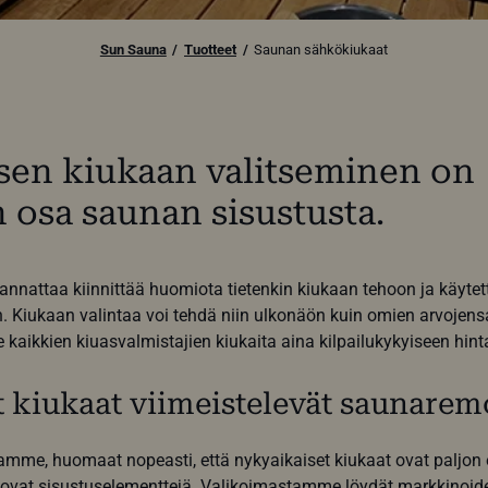
Sun Sauna
Tuotteet
Saunan sähkökiukaat
sen kiukaan valitseminen on
 osa saunan sisustusta.
nnattaa kiinnittää huomiota tietenkin kiukaan tehoon ja käytet
 Kiukaan valintaa voi tehdä niin ulkonäön kuin omien arvojens
kaikkien kiuasvalmistajien kiukaita aina kilpailukykyiseen hint
 kiukaat viimeistelevät saunarem
amme, huomaat nopeasti, että nykyaikaiset kiukaat ovat paljo
ovat sisustuselementtejä. Valikoimastamme löydät markkinoide