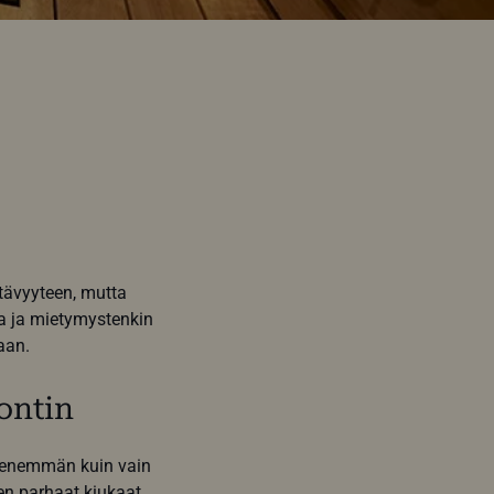
tävyyteen, mutta
a ja mietymystenkin
aan.
ontin
n enemmän kuin vain
n parhaat kiukaat,