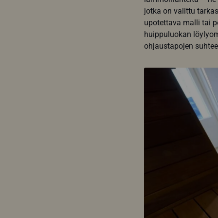
jotka on valittu tarka
upotettava malli tai p
huippuluokan löylyomi
ohjaustapojen suhteen