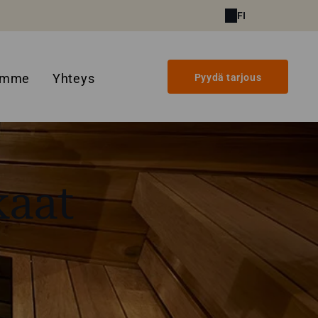
FI
amme
Yhteys
Pyydä tarjous
kaat