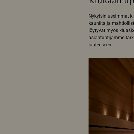
Kiukaan up
Nykyisin useimmat kiu
kauniita ja mahdollis
löytyvät myös kiuasko
asiantuntijamme tarki
lauteeseen.