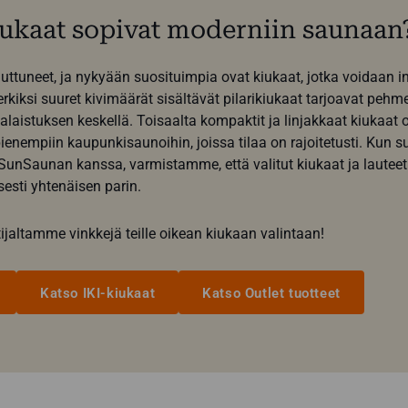
iukaat sopivat moderniin saunaan
ttuneet, ja nykyään suosituimpia ovat kiukaat, jotka voidaan i
kiksi suuret kivimäärät sisältävät pilarikiukaat tarjoavat pehmeä
valaistuksen keskellä. Toisaalta kompaktit ja linjakkaat kiukaat 
ienempiin kaupunkisaunoihin, joissa tilaa on rajoitetusti. Kun su
unSaunan kanssa, varmistamme, että valitut kiukaat ja lautee
isesti yhtenäisen parin.
jaltamme vinkkejä teille oikean kiukaan valintaan!
Katso IKI-kiukaat
Katso Outlet tuotteet