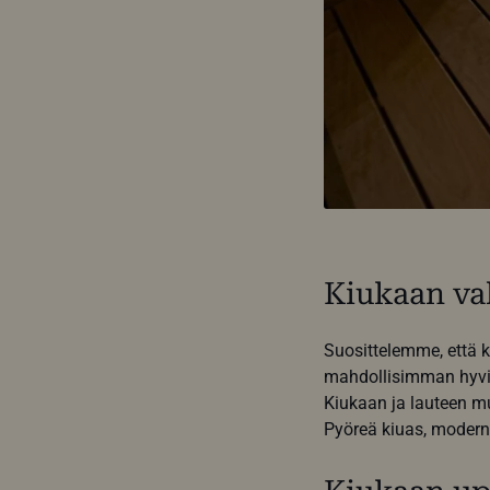
Kiukaan va
Suosittelemme, että k
mahdollisimman hyvin
Kiukaan ja lauteen mu
Pyöreä kiuas, moderni