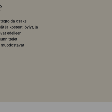
?
ntegroida osaksi
t ja kosteat löylyt, ja
ovat edelleen
unnittelet
t muodostavat