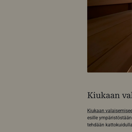
Kiukaan va
Kiukaan valaisemise
esille ympäristöstään
tehdään kattokuidulla