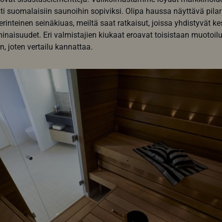
sti suomalaisiin saunoihin sopiviksi. Olipa haussa näyttävä pilari
erinteinen seinäkiuas, meiltä saat ratkaisut, joissa yhdistyvät ke
naisuudet. Eri valmistajien kiukaat eroavat toisistaan muotoilu
, joten vertailu kannattaa.