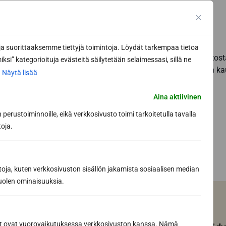
 suorittaaksemme tiettyjä toimintoja. Löydät tarkempaa tietoa
Toimitamme kiukaita Harvian laajasta mallistosta
ksi” kategorioituja evästeitä säilytetään selaimessasi, sillä ne
kerrotalosaunoista edustussaunoihin. Meidän kau
.
Näytä lisää
Aina aktiivinen
perustoiminnoille, eikä verkkosivusto toimi tarkoitetulla tavalla
toja.
toja, kuten verkkosivuston sisällön jakamista sosiaalisen median
uolen ominaisuuksia.
ät ovat vuorovaikutuksessa verkkosivuston kanssa. Nämä