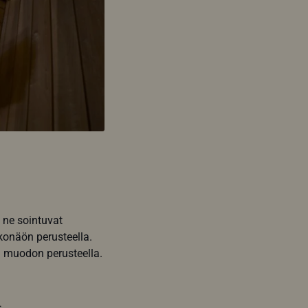
 ne sointuvat
konäön perusteella.
i muodon perusteella.