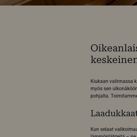
Oikeanlai
keskeinen
Kiukaan valinnassa ka
myös sen ulkonäköön.
pohjalta. Toimitamme 
Laadukkaat
Kun selaat valikoima
lämmönlähteitä – ne 