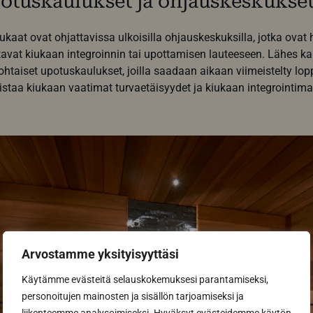
otuskaulukset ja ohjauskeskukse
kaat ovat ohjattavissa ulkoisilla ohjauskeskuksilla, jotka ovat 
tavat kiukaan integroinnin tai upottamisen lauteeseen. Lähes kaik
htaiset upotuskaulukset, joilla saadaan aikaan viimeistelty lop
staa kiukaan vaatimat turvaetäisyydet ja kiukaan integrointim
Arvostamme yksityisyyttäsi
Käytämme evästeitä selauskokemuksesi parantamiseksi,
personoitujen mainosten ja sisällön tarjoamiseksi ja