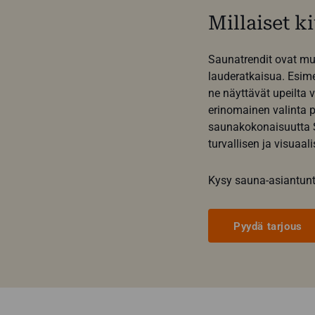
Millaiset k
Saunatrendit ovat muu
lauderatkaisua. Esimer
ne näyttävät upeilta 
erinomainen valinta p
saunakokonaisuutta S
turvallisen ja visuaal
Kysy sauna-asiantunti
Pyydä tarjous