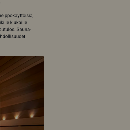
t
helppokäyttöisiä,
ille kiukaille
putulos. Sauna-
ahdollisuudet