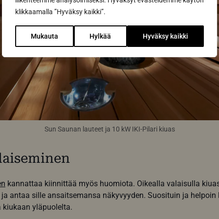
liikenteemme analysoimiseksi. Hyväksyt evästeidemme käytön
klikkaamalla ”Hyväksy kaikki”.
Mukauta
Hylkää
Hyväksy kaikki
Sun Saunan lauteet ja 10 kW IKI-Pilari kiuas
laiseminen
en
kannattaa kiinnittää myös huomiota. Oikealla valaisulla kiu
 ja antaa sille ansaitsemansa näkyvyyden. Suosituin ja helpoin
 kiukaan yläpuolelta.