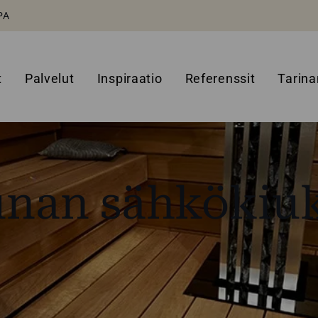
PA
t
Palvelut
Inspiraatio
Referenssit
Tarin
nan sähkökiu