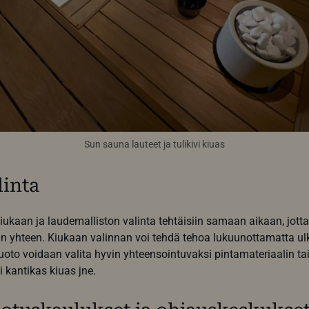
Sun sauna lauteet ja tulikivi kiuas
linta
iukaan ja laudemalliston valinta tehtäisiin samaan aikaan, jotta
 yhteen. Kiukaan valinnan voi tehdä tehoa lukuunottamatta ul
oto voidaan valita hyvin yhteensointuvaksi pintamateriaalin ta
 kantikas kiuas jne.