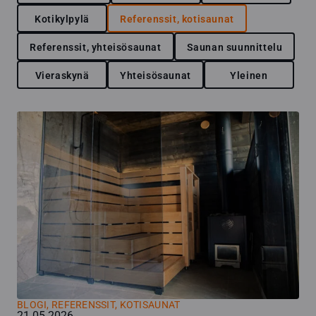
Kotikylpylä
Referenssit, kotisaunat
Referenssit, yhteisösaunat
Saunan suunnittelu
Vieraskynä
Yhteisösaunat
Yleinen
BLOGI
,
REFERENSSIT, KOTISAUNAT
21.05.2026