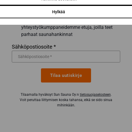
parhaat vinkit ja niksit onnistuneeseen
Hylkää
saunaremonttiin
Inspiroivia saunauutisia ja
yhteystyökumppaneidemme etuja, joilla teet
parhaat saunahankinnat
Sähköpostiosoite *
Tilaa uutiskirje
Tilaamalla hyväksyt Sun Sauna Oy:n
tietosuojaselosteen
.
Voit peruttaa liittymisen koska tahansa, eikä se sido sinua
mihinkään.