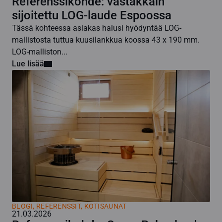
Referenssikohde: vastakkain
sijoitettu LOG-laude Espoossa
Tässä kohteessa asiakas halusi hyödyntää LOG-
mallistosta tuttua kuusilankkua koossa 43 x 190 mm.
LOG-malliston...
Lue lisää
BLOGI
,
REFERENSSIT, KOTISAUNAT
21.03.2026