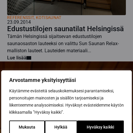
REFERENSSIT, KOTISAUNAT
23.09.2014
Edustustilojen saunatilat Helsingissä
Tämän Helsingissä sijaitsevan edustustilojen
saunaosaston lauteeksi on valittu Sun Saunan Relax-
malliston lauteet. Lauteiden materiaali...
Lue lisää
Arvostamme yksityisyyttäsi
Käytämme evästeitä selauskokemuksesi parantamiseksi,
Pyydä tarjous
personoitujen mainosten ja sisällön tarjoamiseksi ja
suunnitteluohjelmalla
liikenteemme analysoimiseksi. Hyväksyt evästeidemme käytön
klikkaamalla ”Hyväksy kaikki”.
Ota yhteyttä sauna-
asiantuntijaan
Mukauta
Hylkää
Hyväksy kaikki