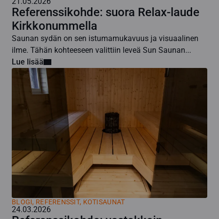
21.05.2026
Referenssikohde: suora Relax-laude
Kirkkonummella
Saunan sydän on sen istumamukavuus ja visuaalinen
ilme. Tähän kohteeseen valittiin leveä Sun Saunan...
Lue lisää
BLOGI
,
REFERENSSIT, KOTISAUNAT
24.03.2026