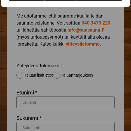
Me odotamme, että saamme kuulla teidän
saunatoiveistanne! Voit soittaa
040 3470 220
tai lähettää sähköpostia
info@sunsauna.fi
(myös tarjouspyynnöt) tai käyttää alla olevaa
lomaketta. Katso kaikki
yhteystietomme
.
Yhteydenottolomake
Haluan lisätietoa
Haluan tarjouksen
Etunimi *
Sukunimi *