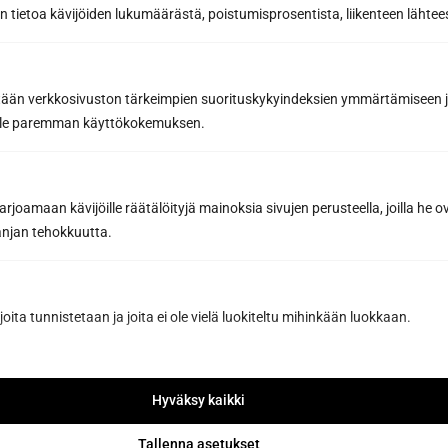
 tietoa kävijöiden lukumäärästä, poistumisprosentista, liikenteen lähtees
tään verkkosivuston tärkeimpien suorituskykyindeksien ymmärtämiseen ja
oille paremman käyttökokemuksen.
joamaan kävijöille räätälöityjä mainoksia sivujen perusteella, joilla he 
jan tehokkuutta.
joita tunnistetaan ja joita ei ole vielä luokiteltu mihinkään luokkaan.
Tilaa uutiskirje
Hyväksy kaikki
Saat saunan rakentamisen ammattilaisen
Tallenna asetukset