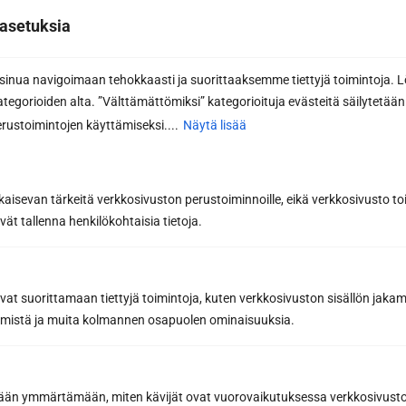
asetuksia
Pyydä tarjous
nua navigoimaan tehokkaasti ja suorittaaksemme tiettyjä toimintoja. L
kategorioiden alta. ”Välttämättömiksi” kategorioituja evästeitä säilytetään 
Lähettämällä viestin hyväksyt henkilötietojesi käsittelyn
rustoimintojen käyttämiseksi....
Näytä lisää
tietosuojaselosteemme
mukaisesti.
kaisevan tärkeitä verkkosivuston perustoiminnoille, eikä verkkosivusto toi
vät tallenna henkilökohtaisia tietoja.
avat suorittamaan tiettyjä toimintoja, kuten verkkosivuston sisällön jaka
räämistä ja muita kolmannen osapuolen ominaisuuksia.
etään ymmärtämään, miten kävijät ovat vuorovaikutuksessa verkkosivus