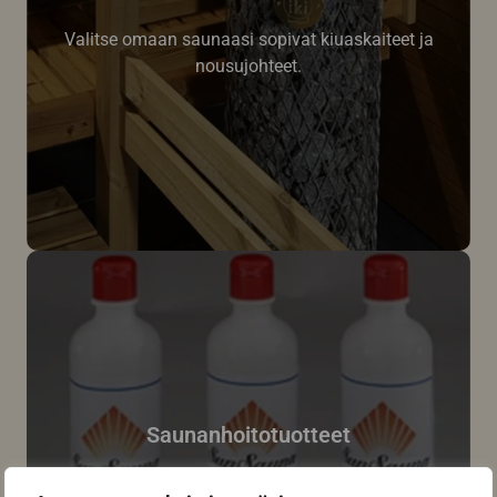
Valitse omaan saunaasi sopivat kiuaskaiteet ja
nousujohteet.
Saunanhoitotuotteet
Hoitotuotteet auttavat saunaasi säilymään kauniina