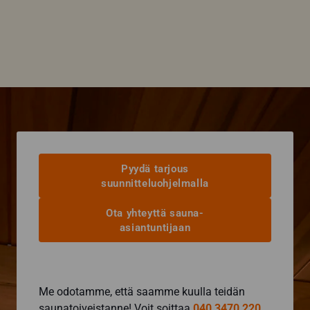
Pyydä tarjous
suunnitteluohjelmalla
Ota yhteyttä sauna-
asiantuntijaan
Me odotamme, että saamme kuulla teidän
saunatoiveistanne! Voit soittaa
040 3470 220