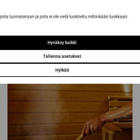
Lähettämällä viestin hyväksyt henkilötietojesi käsittelyn
joita tunnistetaan ja joita ei ole vielä luokiteltu mihinkään luokkaan.
tietosuojaselosteemme
mukaisesti.
Hyväksy kaikki
Tallenna asetukset
Hylkää