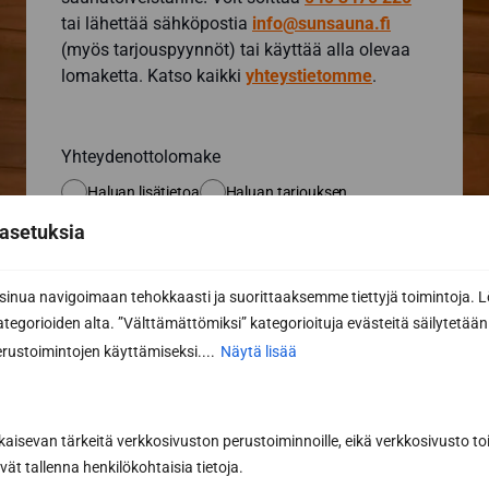
tai lähettää sähköpostia
info@sunsauna.fi
(myös tarjouspyynnöt) tai käyttää alla olevaa
lomaketta. Katso kaikki
yhteystietomme
.
Yhteydenottolomake
Haluan lisätietoa
Haluan tarjouksen
asetuksia
Etunimi *
nua navigoimaan tehokkaasti ja suorittaaksemme tiettyjä toimintoja. L
kategorioiden alta. ”Välttämättömiksi” kategorioituja evästeitä säilytetään 
Sukunimi *
rustoimintojen käyttämiseksi....
Näytä lisää
kaisevan tärkeitä verkkosivuston perustoiminnoille, eikä verkkosivusto toi
Puhelin
vät tallenna henkilökohtaisia tietoja.