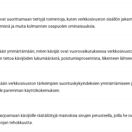
Sähköposti *
avat suorittamaan tiettyjä toimintoja, kuten verkkosivuston sisällön jaka
räämistä ja muita kolmannen osapuolen ominaisuuksia.
Viesti tai lisätiedot...
etään ymmärtämään, miten kävijät ovat vuorovaikutuksessa verkkosivus
 tietoa kävijöiden lukumäärästä, poistumisprosentista, liikenteen lähtees
tään verkkosivuston tärkeimpien suorituskykyindeksien ymmärtämiseen ja
oille paremman käyttökokemuksen.
joamaan kävijöille räätälöityjä mainoksia sivujen perusteella, joilla he 
jan tehokkuutta.
Pyydä tarjous