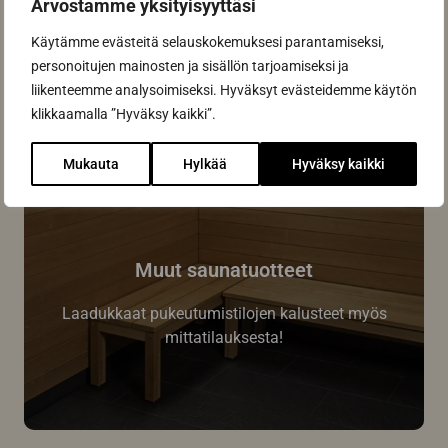
Arvostamme yksityisyyttäsi
pitkään.
Käytämme evästeitä selauskokemuksesi parantamiseksi,
personoitujen mainosten ja sisällön tarjoamiseksi ja
liikenteemme analysoimiseksi. Hyväksyt evästeidemme käytön
klikkaamalla ”Hyväksy kaikki”.
Mukauta
Hylkää
Hyväksy kaikki
Muut saunatuotteet
Laadukkaat pukeutumistilojen kalusteet myös
mittatilauksesta!