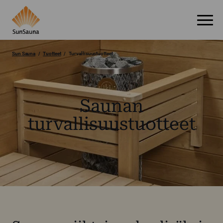
Sun Sauna
Tuotteet
Turvallisuustuotteet
Saunan
turvallisuustuotteet