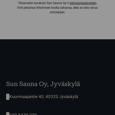
Tilaamalla hyväksyt Sun Sauna Oy:n
tietosuojaselosteen
.
Voit peruttaa liittymisen koska tahansa, eikä se sido sinua
mihinkään.
Sun Sauna Oy, Jyväskylä
Kuormaajantie 40, 40320 Jyväskylä