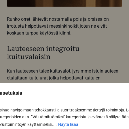
Runko orret lähtevät nostamalla pois ja orsissa on
irrotusta helpottavat messinkiholkit joten ne eivät
koskaan turpoa käytössä kiinni.
Lauteeseen integroitu
kuituvalaisin
Kun lauteeseen tulee kuituvalot, jyrsimme istuinlauteen
etulaitaan kuitu-urat jotka helpottavat kuitujen
asennusta ja siivousta sekä suojaavat kuituja
katkeamisilta huollon ja pesun yhteydessä.
asetuksia
nua navigoimaan tehokkaasti ja suorittaaksemme tiettyjä toimintoja. L
kategorioiden alta. ”Välttämättömiksi” kategorioituja evästeitä säilytetään 
rustoimintojen käyttämiseksi....
Näytä lisää