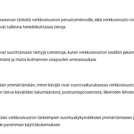
kaisevan tärkeitä verkkosivuston perustoiminnoille, eikä verkkosivusto toi
vät tallenna henkilökohtaisia tietoja.
avat suorittamaan tiettyjä toimintoja, kuten verkkosivuston sisällön jaka
räämistä ja muita kolmannen osapuolen ominaisuuksia.
etään ymmärtämään, miten kävijät ovat vuorovaikutuksessa verkkosivus
 tietoa kävijöiden lukumäärästä, poistumisprosentista, liikenteen lähtees
1. ja 2. Laudekuituvalaisimen kuidut asennetaan
selkänojaa ja istuinlauteen etulaitaan.
tään verkkosivuston tärkeimpien suorituskykyindeksien ymmärtämiseen ja
3. Ylälauteen runkoon jyrsitään kuitu-ura
oille paremman käyttökokemuksen.
saunavalaisinsarjan asennuksen helpottamiseksi.