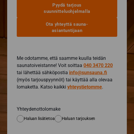
Pyydä tarjous
suunnitteluohjelmalla
Ota yhteyttä sauna-
asiantuntijaan
Me odotamme, että saamme kuulla teidän
saunatoiveistanne! Voit soittaa
040 3470 220
tai lähettää sähköpostia
info@sunsauna.fi
(myös tarjouspyynnöt) tai käyttää alla olevaa
lomaketta. Katso kaikki
yhteystietomme
.
Yhteydenottolomake
Haluan lisätietoa
Haluan tarjouksen