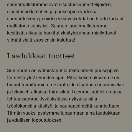
saunamallistomme ovat sisustussuunnittelijoiden,
sisustusarkkitehtien ja puuseppien yhdessä
suunnittelemia ja niiden yksityiskohdat on hiottu tarkasti
mallistoon sopiviksi. Saunan laudemallistomme
kestävät aikaa ja harkitut yksityiskohdat miellyttävät
silmää vielä vuosienkin kuluttua!
Laadukkaat tuotteet
Sun Sauna on valmistanut lauteita omien puuseppien
toimesta yli 27-vuoden ajan. Pitkä kokemuksemme on
hionut toimittamiemme tuotteiden laadun erinomaiseksi
ja tekniset ratkaisut toimiviksi. Teemme lauteet omassa
tehtaassamme Jyväskylässä nykyaikaisilla
työstökoneilla käsityö- ja saunaperinteitä kunnioittaen.
Tämän vuoksi pystymme lupaamaan aina laadukkaan
ja edullisen lopputuloksen.