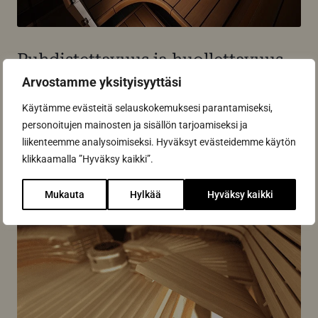
Puhdistettavuus ja huollettavuus
Arvostamme yksityisyyttäsi
Puhtaaseen saunaan on mukava mennä ja ilo kutsua
Käytämme evästeitä selauskokemuksesi parantamiseksi,
ystäviä!
personoitujen mainosten ja sisällön tarjoamiseksi ja
Sun Saunan tavaramerkkinä on aina ollut lauteiden
liikenteemme analysoimiseksi. Hyväksyt evästeidemme käytön
käytettävyys, huollettavuus, edullisuus ja
klikkaamalla ”Hyväksy kaikki”.
puhdistettavuus.
Mukauta
Hylkää
Hyväksy kaikki