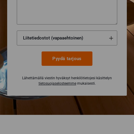
Pyydä tarjous
Lähettämällä viestin hyväksyt henkilötietojesi käsittelyn
tietosuojaselosteemme
mukaisesti.