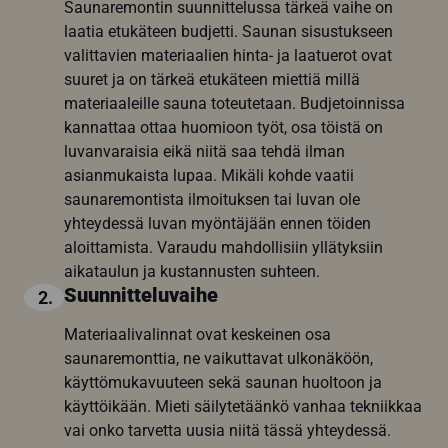
Saunaremontin suunnittelussa tärkeä vaihe on
laatia etukäteen budjetti. Saunan sisustukseen
valittavien materiaalien hinta- ja laatuerot ovat
suuret ja on tärkeä etukäteen miettiä millä
materiaaleille sauna toteutetaan. Budjetoinnissa
kannattaa ottaa huomioon työt, osa töistä on
luvanvaraisia eikä niitä saa tehdä ilman
asianmukaista lupaa. Mikäli kohde vaatii
saunaremontista ilmoituksen tai luvan ole
yhteydessä luvan myöntäjään ennen töiden
aloittamista. Varaudu mahdollisiin yllätyksiin
aikataulun ja kustannusten suhteen.
Suunnitteluvaihe
2.
Materiaalivalinnat ovat keskeinen osa
saunaremonttia, ne vaikuttavat ulkonäköön,
käyttömukavuuteen sekä saunan huoltoon ja
käyttöikään. Mieti säilytetäänkö vanhaa tekniikkaa
vai onko tarvetta uusia niitä tässä yhteydessä.