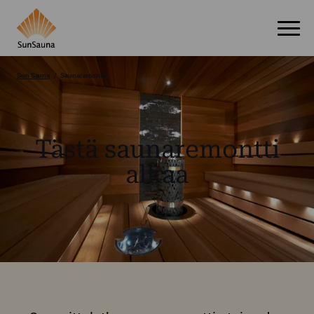
Sun Sauna
Saunaremontti
Tästä saunaremontti
alkaa