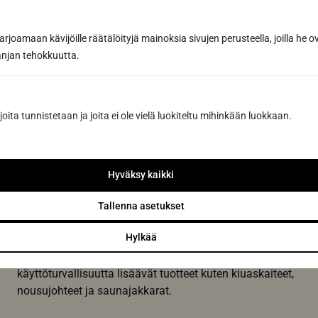
4. Kiuaslinssillinen ECO-mallin saunan kuituvalosarja
sisältää kiukaan yläpuolelle kattoon sijoitettavan 5 m
kiuaskuidun.
joamaan kävijöille räätälöityjä mainoksia sivujen perusteella, joilla he 
jan tehokkuutta.
Kotimainen sauna ja
laudevalmistaja
joita tunnistetaan ja joita ei ole vielä luokiteltu mihinkään luokkaan.
Sun Sauna on kotimainen sauna valmistaja.
Valmistamme kaikki lauteemme Jyväskylän tehtaalla.
Saunatehtaan yhteydessä on saunanäyttely, Tervetuloa
Hyväksy kaikki
tututustumaan!
Tallenna asetukset
Turvallisuustuotteet
Hylkää
Meiltä löydät myös laudemallistoihin sopivat
käyttöturvallisuutta lisäävät tuotteet kuten kiuaskaiteet,
nousujohteet ja saunajakkarat.