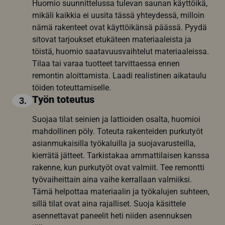
Huomio suunnittelussa tulevan saunan käyttöikä,
mikäli kaikkia ei uusita tässä yhteydessä, milloin
nämä rakenteet ovat käyttöikänsä päässä. Pyydä
sitovat tarjoukset etukäteen materiaaleista ja
töistä, huomio saatavuusvaihtelut materiaaleissa.
Tilaa tai varaa tuotteet tarvittaessa ennen
remontin aloittamista. Laadi realistinen aikataulu
töiden toteuttamiselle.
Työn toteutus
3.
Suojaa tilat seinien ja lattioiden osalta, huomioi
mahdollinen pöly. Toteuta rakenteiden purkutyöt
asianmukaisilla työkaluilla ja suojavarusteilla,
kierrätä jätteet. Tarkistakaa ammattilaisen kanssa
rakenne, kun purkutyöt ovat valmiit. Tee remontti
työvaiheittain aina vaihe kerrallaan valmiiksi.
Tämä helpottaa materiaalin ja työkalujen suhteen,
sillä tilat ovat aina rajalliset. Suoja käsittele
asennettavat paneelit heti niiden asennuksen