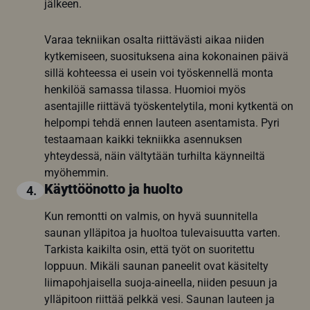
jälkeen.
Varaa tekniikan osalta riittävästi aikaa niiden
kytkemiseen, suosituksena aina kokonainen päivä
sillä kohteessa ei usein voi työskennellä monta
henkilöä samassa tilassa. Huomioi myös
asentajille riittävä työskentelytila, moni kytkentä on
helpompi tehdä ennen lauteen asentamista. Pyri
testaamaan kaikki tekniikka asennuksen
yhteydessä, näin vältytään turhilta käynneiltä
myöhemmin.
Käyttöönotto ja huolto
4.
Kun remontti on valmis, on hyvä suunnitella
saunan ylläpitoa ja huoltoa tulevaisuutta varten.
Tarkista kaikilta osin, että työt on suoritettu
loppuun. Mikäli saunan paneelit ovat käsitelty
liimapohjaisella suoja-aineella, niiden pesuun ja
ylläpitoon riittää pelkkä vesi. Saunan lauteen ja