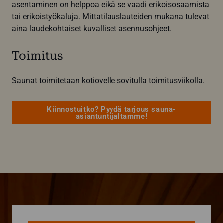
asentaminen on helppoa eikä se vaadi erikoisosaamista
tai erikoistyökaluja. Mittatilauslauteiden mukana tulevat
aina laudekohtaiset kuvalliset asennusohjeet.
Toimitus
Saunat toimitetaan kotiovelle sovitulla toimitusviikolla.
Kiinnostuitko? Pyydä tarjous sauna-
asiantuntijaltamme!