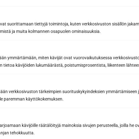
Yhteydenottolomake
avat suorittamaan tiettyjä toimintoja, kuten verkkosivuston sisällön jaka
Haluan lisätietoa
Haluan tarjouksen
räämistä ja muita kolmannen osapuolen ominaisuuksia.
Etunimi *
etään ymmärtämään, miten kävijät ovat vuorovaikutuksessa verkkosivus
 tietoa kävijöiden lukumäärästä, poistumisprosentista, liikenteen lähtees
Sukunimi *
tään verkkosivuston tärkeimpien suorituskykyindeksien ymmärtämiseen ja
oille paremman käyttökokemuksen.
Puhelin
joamaan kävijöille räätälöityjä mainoksia sivujen perusteella, joilla he 
jan tehokkuutta.