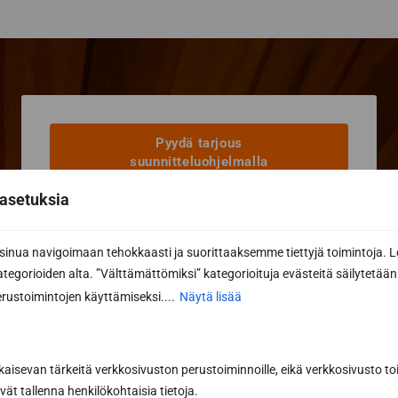
Pyydä tarjous
suunnitteluohjelmalla
asetuksia
Ota yhteyttä sauna-
asiantuntijaan
nua navigoimaan tehokkaasti ja suorittaaksemme tiettyjä toimintoja. L
kategorioiden alta. ”Välttämättömiksi” kategorioituja evästeitä säilytetään 
rustoimintojen käyttämiseksi....
Näytä lisää
Me odotamme, että saamme kuulla teidän
saunatoiveistanne! Voit soittaa
040 3470 220
tai lähettää sähköpostia
info@sunsauna.fi
(myös tarjouspyynnöt) tai käyttää alla olevaa
kaisevan tärkeitä verkkosivuston perustoiminnoille, eikä verkkosivusto toi
lomaketta. Katso kaikki
yhteystietomme
.
vät tallenna henkilökohtaisia tietoja.