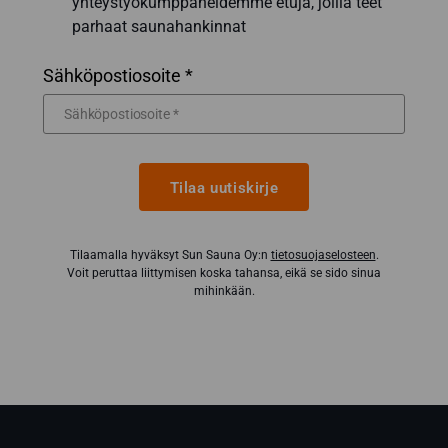
yhteystyökumppaneidemme etuja, joilla teet
parhaat saunahankinnat
Sähköpostiosoite *
Tilaa uutiskirje
Tilaamalla hyväksyt Sun Sauna Oy:n
tietosuojaselosteen
.
Voit peruttaa liittymisen koska tahansa, eikä se sido sinua
mihinkään.