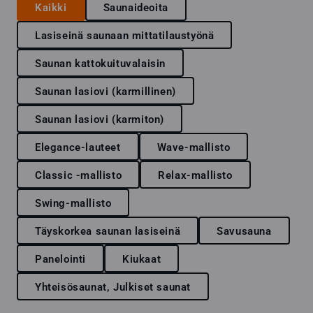
Kaikki
Saunaideoita
Lasiseinä saunaan mittatilaustyönä
Saunan kattokuituvalaisin
Saunan lasiovi (karmillinen)
Saunan lasiovi (karmiton)
Elegance-lauteet
Wave-mallisto
Classic -mallisto
Relax-mallisto
Swing-mallisto
Täyskorkea saunan lasiseinä
Savusauna
Panelointi
Kiukaat
Yhteisösaunat, Julkiset saunat