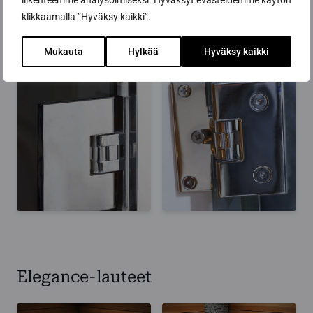
liikenteemme analysoimiseksi. Hyväksyt evästeidemme käytön
klikkaamalla ”Hyväksy kaikki”.
Mukauta
Hylkää
Hyväksy kaikki
Elegance-lauteet