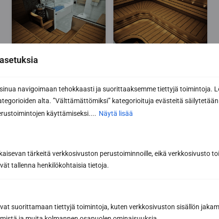
asetuksia
nua navigoimaan tehokkaasti ja suorittaaksemme tiettyjä toimintoja. L
kategorioiden alta. ”Välttämättömiksi” kategorioituja evästeitä säilytetään 
rustoimintojen käyttämiseksi....
Näytä lisää
kaisevan tärkeitä verkkosivuston perustoiminnoille, eikä verkkosivusto toi
vät tallenna henkilökohtaisia tietoja.
avat suorittamaan tiettyjä toimintoja, kuten verkkosivuston sisällön jaka
räämistä ja muita kolmannen osapuolen ominaisuuksia.