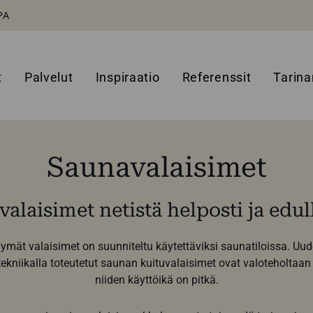
PA
t
Palvelut
Inspiraatio
Referenssit
Tarin
Saunavalaisimet
alaisimet netistä helposti ja edull
ät valaisimet on suunniteltu käytettäviksi saunatiloissa. Uu
tekniikalla toteutetut saunan kuituvalaisimet ovat valoteholtaan
niiden käyttöikä on pitkä.