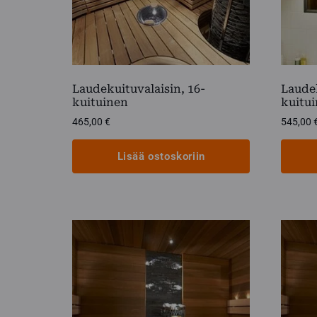
sivulla.
Laudekuituvalaisin, 16-
Laudek
kuituinen
kuitu
465,00
€
545,00
Lisää ostoskoriin