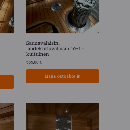
Saunavalaisin,
laudekuituvalaisin 10+1 -
kuituinen
555,00
€
Lisää ostoskoriin