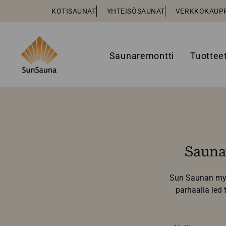
KOTISAUNAT
YHTEISÖSAUNAT
VERKKOKAUP
Saunaremontti
Tuottee
Saunav
Sun Saunan myym
parhaalla led 