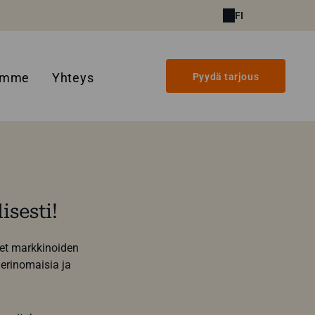
FI
amme
Yhteys
Pyydä tarjous
isesti!
det markkinoiden
 erinomaisia ja