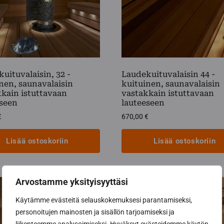
uituvalaisin, 32 -
Laudekuituvalaisin 44 -
nen, saunavalaisin
kuituinen, saunavalaisin
kain istuttavaan
vastakkain istuttavaan
eseen
lauteeseen
€
670,00
€
Lisää ostoskoriin
Lisää ostoskoriin
Arvostamme yksityisyyttäsi
Käytämme evästeitä selauskokemuksesi parantamiseksi,
personoitujen mainosten ja sisällön tarjoamiseksi ja