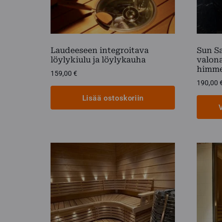
Laudeeseen integroitava
Sun S
löylykiulu ja löylykauha
valona
himme
159,00
€
190,00
Lisää ostoskoriin
Tällä
tuottee
on
useamp
muunn
Voit
tehdä
valinna
tuottee