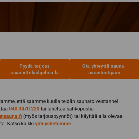
Pyydä tarjous
Ota yhteyttä sauna-
suunnitteluohjelmalla
asiantuntijaan
amme, että saamme kuulla teidän saunatoiveistanne!
ittaa
040 3470 220
tai lähettää sähköpostia
nsauna.fi
(myös tarjouspyynnöt) tai käyttää alla olevaa
ta. Katso kaikki
yhteystietomme
.