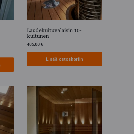
Laudekuituvalaisin 10-
kuitunen
405,00
€
Lisää ostoskoriin
a