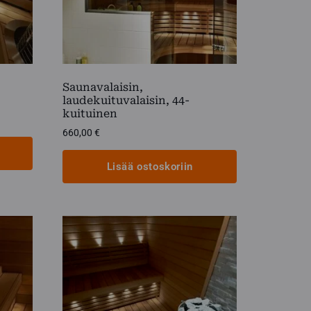
Saunavalaisin,
laudekuituvalaisin, 44-
kuituinen
660,00
€
Lisää ostoskoriin