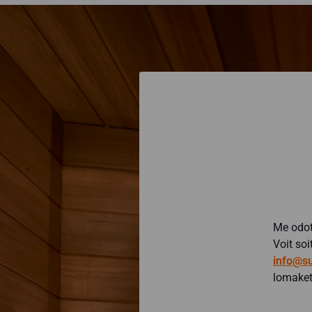
Me odot
Voit so
info@su
lomaket