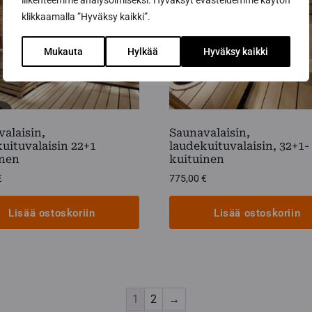
liikenteemme analysoimiseksi. Hyväksyt evästeidemme käytön
klikkaamalla ”Hyväksy kaikki”.
Mukauta
Hylkää
Hyväksy kaikki
alaisin,
Saunavalaisin,
uituvalaisin 22+1
laudekuituvalaisin, 32+1-
inen
kuituinen
€
775,00
€
Lisää ostoskoriin
Lisää ostoskoriin
1
2
→