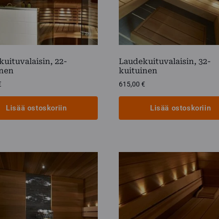
sivulla.
uituvalaisin, 22-
Laudekuituvalaisin, 32-
inen
kuituinen
€
615,00
€
Lisää ostoskoriin
Lisää ostoskoriin