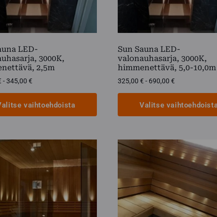
auna LED-
Sun Sauna LED-
uhasarja, 3000K,
valonauhasarja, 3000K,
nettävä, 2,5m
himmenettävä, 5,0-10,0m
Hintaluokka:
Hintaluokka:
€
-
345,00
€
325,00
€
-
690,00
€
190,00 €
325,00 €
-
-
Valitse vaihtoehdoista
Valitse vaihtoehdoist
345,00 €
690,00 €
Tällä
lla
tuotteella
on
i
useampi
elma.
muunnelma.
Voit
tehdä
t
valinnat
n
tuotteen