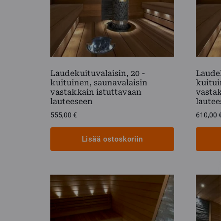
Laudekuituvalaisin, 20 -
Laudek
kuituinen, saunavalaisin
kuitui
vastakkain istuttavaan
vastak
lauteeseen
laute
555,00
€
610,00
Lisää ostoskoriin