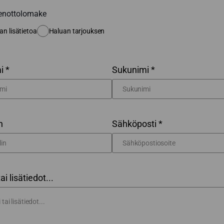
enottolomake
an lisätietoa
Haluan tarjouksen
i *
Sukunimi *
n
Sähköposti *
tai lisätiedot...