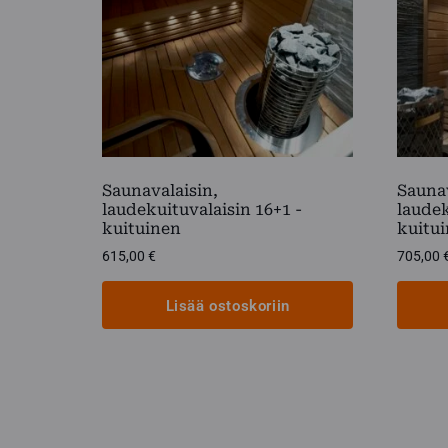
Saunavalaisin,
Saunav
laudekuituvalaisin 16+1 -
laudek
kuituinen
kuitu
615,00
€
705,00
Lisää ostoskoriin