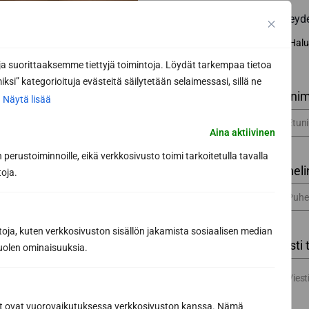
Yhteyd
Halu
 suorittaaksemme tiettyjä toimintoja. Löydät tarkempaa tietoa
ksi” kategorioituja evästeitä säilytetään selaimessasi, sillä ne
Etunim
.
Näytä lisää
Aina aktiivinen
perustoiminnoille, eikä verkkosivusto toimi tarkoitetulla tavalla
Puheli
toja.
toja, kuten verkkosivuston sisällön jakamista sosiaalisen median
Viesti 
uolen ominaisuuksia.
ät ovat vuorovaikutuksessa verkkosivuston kanssa. Nämä