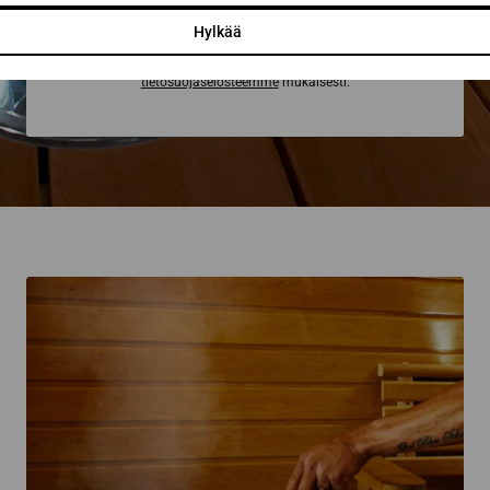
Hylkää
Lähettämällä viestin hyväksyt henkilötietojesi käsittelyn
tietosuojaselosteemme
mukaisesti.