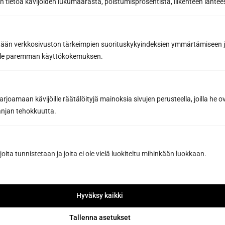
 tietoa kävijöiden lukumäärästä, poistumisprosentista, liikenteen lähtees
Sähköposti *
tään verkkosivuston tärkeimpien suorituskykyindeksien ymmärtämiseen ja
oille paremman käyttökokemuksen.
Viesti tai lisätiedot...
joamaan kävijöille räätälöityjä mainoksia sivujen perusteella, joilla he 
jan tehokkuutta.
joita tunnistetaan ja joita ei ole vielä luokiteltu mihinkään luokkaan.
Hyväksy kaikki
Tallenna asetukset
Pyydä tarjous