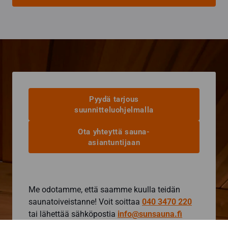
Pyydä tarjous
suunnitteluohjelmalla
Ota yhteyttä sauna-
asiantuntijaan
Me odotamme, että saamme kuulla teidän
saunatoiveistanne! Voit soittaa
040 3470 220
tai lähettää sähköpostia
info@sunsauna.fi
(myös tarjouspyynnöt) tai käyttää alla olevaa