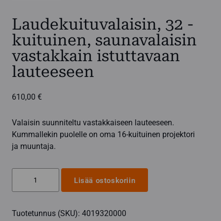
Laudekuituvalaisin, 32 -
kuituinen, saunavalaisin
vastakkain istuttavaan
lauteeseen
610,00
€
Valaisin suunniteltu vastakkaiseen lauteeseen.
Kummallekin puolelle on oma 16-kuituinen projektori
ja muuntaja.
Laudekuituvalaisin,
Lisää ostoskoriin
32
-
Tuotetunnus (SKU):
4019320000
kuituinen,