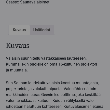
Osasto:
Saunavalaisimet
saunavalaisin
vastakkain
istuttavaan
lauteeseen
määrä
Kuvaus
Lisätiedot
Kuvaus
Valaisin suunniteltu vastakkaiseen lauteeseen.
Kummallekin puolelle on oma 16-kuituinen projektori
ja muuntaja.
Sun Saunan laudekuituvalaisin koostuu muuntajasta,
projektorista ja valokuitunipusta. Valonlähteenä toimii
markkinoiden paras Geenin led polttimo, joka keskittää
valon tehokkaasti kuituun. Kuidun välityksellä valo
johdetaan haluttuun kohteeseen. Kuituvalaisimen etuina