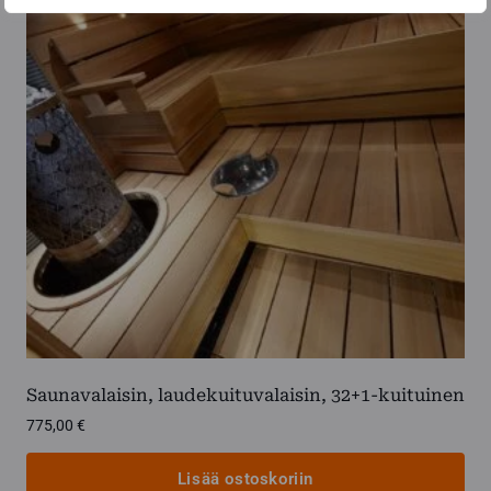
Voit
tehdä
valinnat
tuotteen
sivulla.
Saunavalaisin, laudekuituvalaisin, 32+1-kuituinen
775,00
€
Lisää ostoskoriin