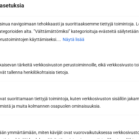
asetuksia
lomaketta. Katso kaikki
yhteystietomme
.
nua navigoimaan tehokkaasti ja suorittaaksemme tiettyjä toimintoja. L
Yhteydenottolomake
kategorioiden alta. ”Välttämättömiksi” kategorioituja evästeitä säilytetään 
rustoimintojen käyttämiseksi....
Näytä lisää
Haluan lisätietoa
Haluan tarjouksen
Etunimi *
kaisevan tärkeitä verkkosivuston perustoiminnoille, eikä verkkosivusto toi
vät tallenna henkilökohtaisia tietoja.
Sukunimi *
avat suorittamaan tiettyjä toimintoja, kuten verkkosivuston sisällön jaka
räämistä ja muita kolmannen osapuolen ominaisuuksia.
Puhelin
etään ymmärtämään, miten kävijät ovat vuorovaikutuksessa verkkosivus