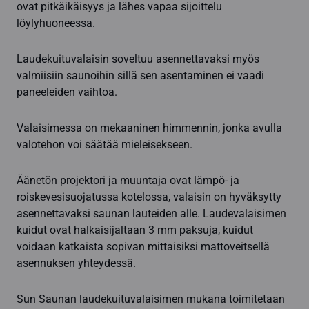
ovat pitkäikäisyys ja lähes vapaa sijoittelu
löylyhuoneessa.
Laudekuituvalaisin soveltuu asennettavaksi myös
valmiisiin saunoihin sillä sen asentaminen ei vaadi
paneeleiden vaihtoa.
Valaisimessa on mekaaninen himmennin, jonka avulla
valotehon voi säätää mieleisekseen.
Äänetön projektori ja muuntaja ovat lämpö- ja
roiskevesisuojatussa kotelossa, valaisin on hyväksytty
asennettavaksi saunan lauteiden alle. Laudevalaisimen
kuidut ovat halkaisijaltaan 3 mm paksuja, kuidut
voidaan katkaista sopivan mittaisiksi mattoveitsellä
asennuksen yhteydessä.
Sun Saunan laudekuituvalaisimen mukana toimitetaan