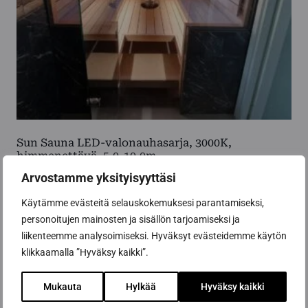
Sun Sauna LED-valonauhasarja, 3000K,
himmenettävä, 5,0-10,0m
Hintaluokka:
325,00
€
-
690,00
€
Arvostamme yksityisyyttäsi
325,00 €
-
Käytämme evästeitä selauskokemuksesi parantamiseksi,
Valitse vaihtoehdoista
690,00 €
personoitujen mainosten ja sisällön tarjoamiseksi ja
Tällä
liikenteemme analysoimiseksi. Hyväksyt evästeidemme käytön
tuotteella
klikkaamalla ”Hyväksy kaikki”.
on
useampi
Mukauta
Hylkää
Hyväksy kaikki
muunnelma.