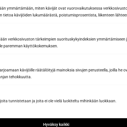
etään ymmärtämään, miten kävijät ovat vuorovaikutuksessa verkkosivus
 tietoa kävijöiden lukumäärästä, poistumisprosentista, liikenteen lähtees
Puhelin
tään verkkosivuston tärkeimpien suorituskykyindeksien ymmärtämiseen ja
Sähköposti *
oille paremman käyttökokemuksen.
joamaan kävijöille räätälöityjä mainoksia sivujen perusteella, joilla he 
Viesti tai lisätiedot...
jan tehokkuutta.
joita tunnistetaan ja joita ei ole vielä luokiteltu mihinkään luokkaan.
Hyväksy kaikki