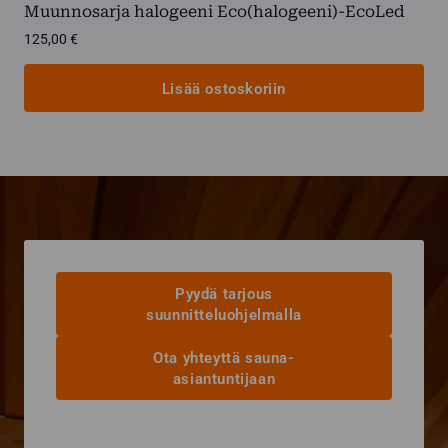
Muunnosarja halogeeni Eco(halogeeni)-EcoLed
125,00
€
Lisää ostoskoriin
Pyydä tarjous
suunnitteluohjelmalla
Ota yhteyttä sauna-
asiantuntijaan