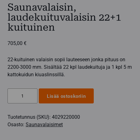
Saunavalaisin,
laudekuituvalaisin 22+1
kuituinen
705,00
€
22-kuituinen valaisin sopii lauteeseen jonka pituus on
2200-3000 mm. Sisältää 22 kpl laudekuituja ja 1 kpl 5 m
kattokuidun kiuaslinssillä.
Saunavalaisin,
Lisää ostoskoriin
laudekuituvalaisin
22+1
Tuotetunnus (SKU):
4029220000
kuituinen
Osasto:
Saunavalaisimet
määrä