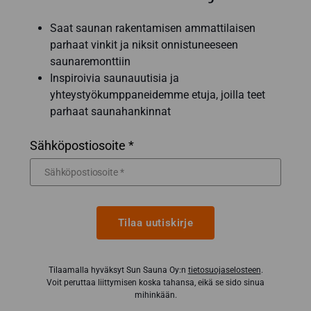
Saat saunan rakentamisen ammattilaisen
parhaat vinkit ja niksit onnistuneeseen
saunaremonttiin
Inspiroivia saunauutisia ja
yhteystyökumppaneidemme etuja, joilla teet
parhaat saunahankinnat
Sähköpostiosoite *
Tilaa uutiskirje
Tilaamalla hyväksyt Sun Sauna Oy:n
tietosuojaselosteen
.
Voit peruttaa liittymisen koska tahansa, eikä se sido sinua
mihinkään.