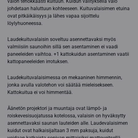
valon tehokkaasti kuituun. Kuidun välityksellä valo
johdetaan haluttuun kohteeseen. Kuituvalaisimen etuina
ovat pitkäikäisyys ja lähes vapaa sijoittelu
löylyhuoneessa.
Laudekuituvalaisin soveltuu asennettavaksi myös
valmiisiin saunoihin sillä sen asentaminen ei vaadi
paneeleiden vaihtoa. +1 kattokuidun asentaminen vaatii
kattopaneeleiden irrotuksen.
Laudekuituvalaisimessa on mekaaninen himmennin,
jonka avulla valotehon voi säätää mieleisekseen.
Kattokuitua ei voi himmentää.
Äänetön projektori ja muuntaja ovat lämpö- ja
roiskevesisuojatussa kotelossa, valaisin on hyväksytty
asennettavaksi saunan lauteiden alle. Laudevalaisimen
kuidut ovat halkaisijaltaan 3 mm paksuja, kuidut
voidaan katkaista sopivan mittaisiksi mattoveitsellä