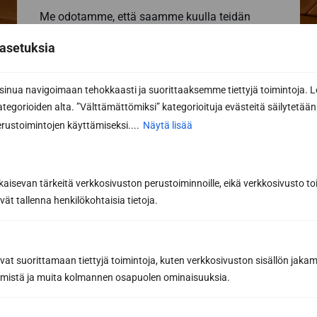
Me odotamme, että saamme kuulla teidän
saunatoiveistanne! Voit soittaa
040 3470 220
asetuksia
tai lähettää sähköpostia
info@sunsauna.fi
(myös tarjouspyynnöt) tai käyttää alla olevaa
lomaketta. Katso kaikki
yhteystietomme
.
nua navigoimaan tehokkaasti ja suorittaaksemme tiettyjä toimintoja. L
kategorioiden alta. ”Välttämättömiksi” kategorioituja evästeitä säilytetään 
rustoimintojen käyttämiseksi....
Näytä lisää
Yhteydenottolomake
Haluan lisätietoa
Haluan tarjouksen
kaisevan tärkeitä verkkosivuston perustoiminnoille, eikä verkkosivusto toi
vät tallenna henkilökohtaisia tietoja.
Etunimi *
avat suorittamaan tiettyjä toimintoja, kuten verkkosivuston sisällön jaka
räämistä ja muita kolmannen osapuolen ominaisuuksia.
Sukunimi *