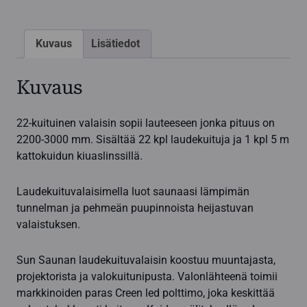
Kuvaus
Lisätiedot
Kuvaus
22-kuituinen valaisin sopii lauteeseen jonka pituus on
2200-3000 mm. Sisältää 22 kpl laudekuituja ja 1 kpl 5 m
kattokuidun kiuaslinssillä.
Laudekuituvalaisimella luot saunaasi lämpimän
tunnelman ja pehmeän puupinnoista heijastuvan
valaistuksen.
Sun Saunan laudekuituvalaisin koostuu muuntajasta,
projektorista ja valokuitunipusta. Valonlähteenä toimii
markkinoiden paras Creen led polttimo, joka keskittää