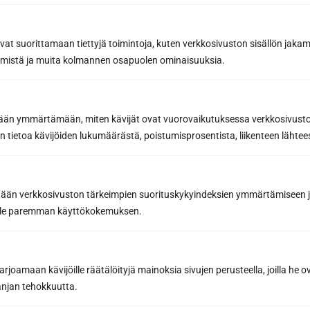
Inspiring sauna news and benefits from our
partners to help you make the best sauna
purchases
avat suorittamaan tiettyjä toimintoja, kuten verkkosivuston sisällön jaka
räämistä ja muita kolmannen osapuolen ominaisuuksia.
Email address *
etään ymmärtämään, miten kävijät ovat vuorovaikutuksessa verkkosivus
 tietoa kävijöiden lukumäärästä, poistumisprosentista, liikenteen lähtees
Subscribe to the newsletter
tään verkkosivuston tärkeimpien suorituskykyindeksien ymmärtämiseen ja
By subscribing, you agree to Sun Sauna Oy's
Privacy Policy.
oille paremman käyttökokemuksen.
You can cancel your subscription at any time and you will not be
bound by it.
joamaan kävijöille räätälöityjä mainoksia sivujen perusteella, joilla he 
jan tehokkuutta.