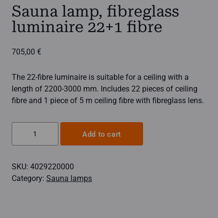
Sauna lamp, fibreglass
luminaire 22+1 fibre
705,00
€
The 22-fibre luminaire is suitable for a ceiling with a
length of 2200-3000 mm. Includes 22 pieces of ceiling
fibre and 1 piece of 5 m ceiling fibre with fibreglass lens.
Sauna
Add to cart
lamp,
fibreglass
SKU:
4029220000
luminaire
Category:
Sauna lamps
22+1
fibre
quantity