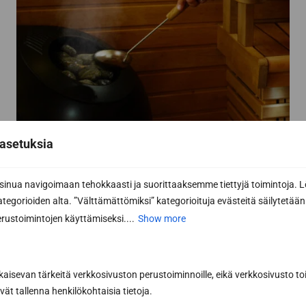
asetuksia
nua navigoimaan tehokkaasti ja suorittaaksemme tiettyjä toimintoja. L
kategorioiden alta. ”Välttämättömiksi” kategorioituja evästeitä säilytetään 
rustoimintojen käyttämiseksi....
Show more
Subscribe to the newsletter
Get the best tips and tricks for a successful
kaisevan tärkeitä verkkosivuston perustoiminnoille, eikä verkkosivusto toi
sauna renovation from a sauna construction
vät tallenna henkilökohtaisia tietoja.
professional