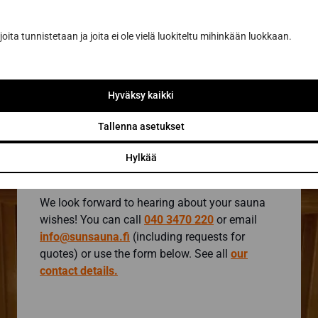
joita tunnistetaan ja joita ei ole vielä luokiteltu mihinkään luokkaan.
Request a quote at
with the design tool
Hyväksy kaikki
Contact a sauna
Tallenna asetukset
expert
Hylkää
We look forward to hearing about your sauna
wishes! You can call
040 3470 220
or email
info@sunsauna.fi
(including requests for
quotes) or use the form below. See all
our
contact details.