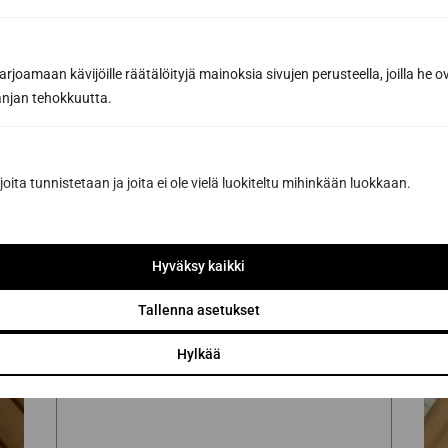
joamaan kävijöille räätälöityjä mainoksia sivujen perusteella, joilla he 
Last name *
jan tehokkuutta.
Phone
joita tunnistetaan ja joita ei ole vielä luokiteltu mihinkään luokkaan.
Email *
Hyväksy kaikki
Tallenna asetukset
Message or further information...
Hylkää