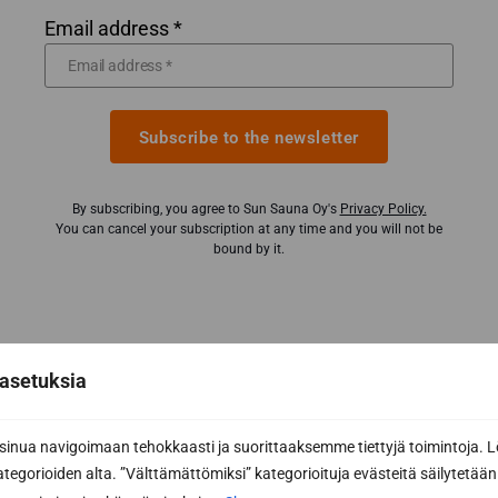
Email address *
Subscribe to the newsletter
By subscribing, you agree to Sun Sauna Oy's
Privacy Policy.
You can cancel your subscription at any time and you will not be
bound by it.
asetuksia
nua navigoimaan tehokkaasti ja suorittaaksemme tiettyjä toimintoja. L
kategorioiden alta. ”Välttämättömiksi” kategorioituja evästeitä säilytetään 
Request a quote at