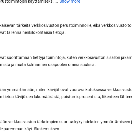
rustoimintojen käyttämiseksi....
Show more
with the design tool
Contact a sauna
expert
kaisevan tärkeitä verkkosivuston perustoiminnoille, eikä verkkosivusto toi
vät tallenna henkilökohtaisia tietoja.
We look forward to hearing about your sauna
avat suorittamaan tiettyjä toimintoja, kuten verkkosivuston sisällön jaka
wishes! You can call
040 3470 220
or email
räämistä ja muita kolmannen osapuolen ominaisuuksia.
info@sunsauna.fi
(including requests for
quotes) or use the form below. See all
our
contact details.
etään ymmärtämään, miten kävijät ovat vuorovaikutuksessa verkkosivus
 tietoa kävijöiden lukumäärästä, poistumisprosentista, liikenteen lähtees
Contact form
I want more information
I want a quote
tään verkkosivuston tärkeimpien suorituskykyindeksien ymmärtämiseen ja
First name *
oille paremman käyttökokemuksen.