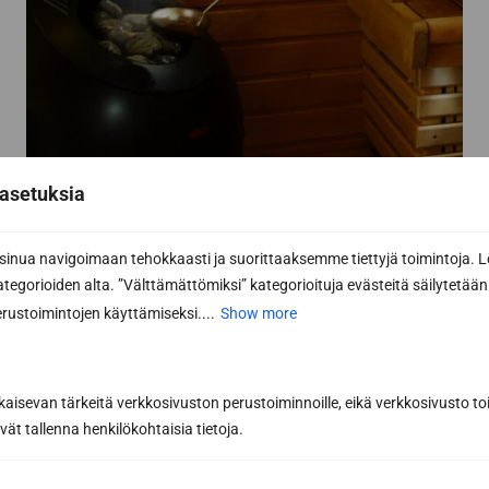
asetuksia
nua navigoimaan tehokkaasti ja suorittaaksemme tiettyjä toimintoja. L
Subscribe to the newsletter
kategorioiden alta. ”Välttämättömiksi” kategorioituja evästeitä säilytetään 
rustoimintojen käyttämiseksi....
Show more
Get the best tips and tricks for a successful
sauna renovation from a sauna construction
professional
kaisevan tärkeitä verkkosivuston perustoiminnoille, eikä verkkosivusto toi
Inspiring sauna news and benefits from our
vät tallenna henkilökohtaisia tietoja.
partners to help you make the best sauna
purchases