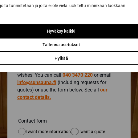
joita tunnistetaan ja joita ei ole vielä luokiteltu mihinkään luokkaan.
Request a quote at
with the design tool
Hyväksy kaikki
Contact a sauna
expert
Tallenna asetukset
Hylkää
We look forward to hearing about your sauna
wishes! You can call
040 3470 220
or email
info@sunsauna.fi
(including requests for
quotes) or use the form below. See all
our
contact details.
Contact form
I want more information
I want a quote