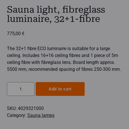
Sauna light, fibreglass
luminaire, 32+1-fibre
775,00
€
The 32+1 fibre ECO luminaire is suitable for a large
ceiling. Includes 16+16 ceiling fibres and 1 piece of 5m
ceiling fibre with fibreglass lens. Board length approx.
5500 mm, recommended spacing of fibres 250-300 mm.
Sauna
Add to cart
light,
fibreglass
SKU:
4029321000
luminaire,
Category:
Sauna lamps
32+1-
fibre