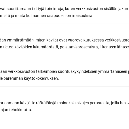
avat suorittamaan tiettyjä toimintoja, kuten verkkosivuston sisällön jaka
Email address *
räämistä ja muita kolmannen osapuolen ominaisuuksia.
etään ymmärtämään, miten kävijät ovat vuorovaikutuksessa verkkosivus
Subscribe to the newsletter
 tietoa kävijöiden lukumäärästä, poistumisprosentista, liikenteen lähtees
By subscribing, you agree to Sun Sauna Oy's
Privacy Policy.
You can cancel your subscription at any time and you will not be
tään verkkosivuston tärkeimpien suorituskykyindeksien ymmärtämiseen ja
bound by it.
oille paremman käyttökokemuksen.
joamaan kävijöille räätälöityjä mainoksia sivujen perusteella, joilla he 
jan tehokkuutta.