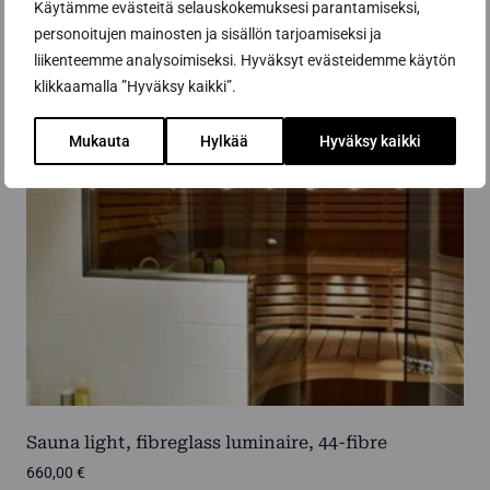
Käytämme evästeitä selauskokemuksesi parantamiseksi,
personoitujen mainosten ja sisällön tarjoamiseksi ja
liikenteemme analysoimiseksi. Hyväksyt evästeidemme käytön
klikkaamalla ”Hyväksy kaikki”.
Mukauta
Hylkää
Hyväksy kaikki
Sauna light, fibreglass luminaire, 44-fibre
660,00
€