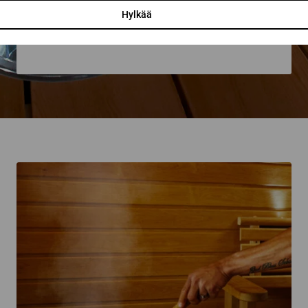
Hylkää
Lähettämällä viestin hyväksyt henkilötietojesi käsittelyn
tietosuojaselosteemme
mukaisesti.