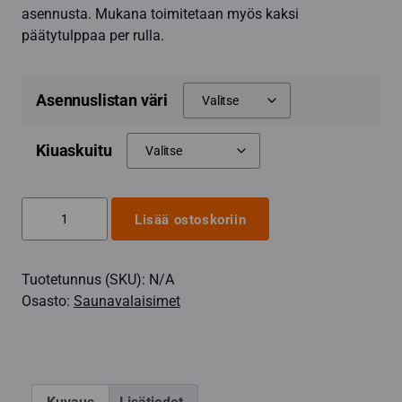
asennusta. Mukana toimitetaan myös kaksi
päätytulppaa per rulla.
Asennuslistan väri
Kiuaskuitu
Sun
Lisää ostoskoriin
Sauna
LED-
Tuotetunnus (SKU):
N/A
valonauhasarja,
Osasto:
Saunavalaisimet
3000K,
himmenettävä,
2,5m
määrä