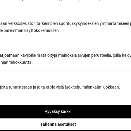
Sähköposti *
tään verkkosivuston tärkeimpien suorituskykyindeksien ymmärtämiseen ja
oille paremman käyttökokemuksen.
Viesti tai lisätiedot...
joamaan kävijöille räätälöityjä mainoksia sivujen perusteella, joilla he 
jan tehokkuutta.
joita tunnistetaan ja joita ei ole vielä luokiteltu mihinkään luokkaan.
Hyväksy kaikki
Pyydä tarjous
Tallenna asetukset