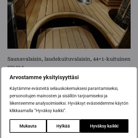
Saunavalaisin, laudekuituvalaisin, 44+1-kuituinen
820,00
€
Arvostamme yksityisyyttäsi
Lisää ostoskoriin
Käytämme evästeitä selauskokemuksesi parantamiseksi,
personoitujen mainosten ja sisällön tarjoamiseksi ja
liikenteemme analysoimiseksi. Hyväksyt evästeidemme käytön
klikkaamalla ”Hyväksy kaikki”.
Mukauta
Hylkää
Hyväksy kaikki