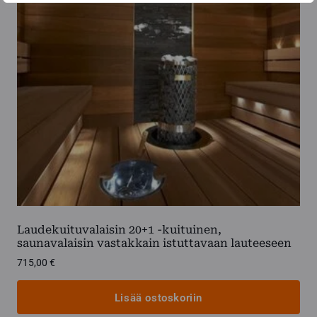
Laudekuituvalaisin 20+1 -kuituinen,
saunavalaisin vastakkain istuttavaan lauteeseen
715,00
€
Lisää ostoskoriin