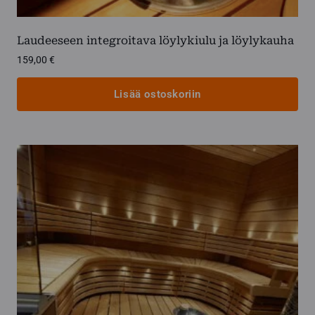
Laudeeseen integroitava löylykiulu ja löylykauha
159,00
€
Lisää ostoskoriin