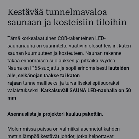
190,00 €
-
Kestävää tunnelmavaloa
345,00 €
saunaan ja kosteisiin tiloihin
Tämä korkealaatuinen COB-rakenteinen LED-
saunanauha on suunniteltu vaativiin olosuhteisiin, kuten
saunan kuumuuteen ja kosteuteen. Nauhan rakenne
takaa erinomaisen suojauksen ja pitkäikäisyyden.
Nauha on IP65-suojattu ja sopii erinomaisesti
lauteiden
alle, selkänojan taakse tai katon
rajaan
tunnelmalliseksi ja turvalliseksi epäsuoraksi
valaistukseksi.
Katkaisuväli SAUNA LED-nauhalla on 50
mm
Asennuslista ja projektori kuuluu pakettiin.
Molemmissa päissä on valmiiksi asennetut kahden
metrin lämpöä kestävät johdot, jotka helpottavat