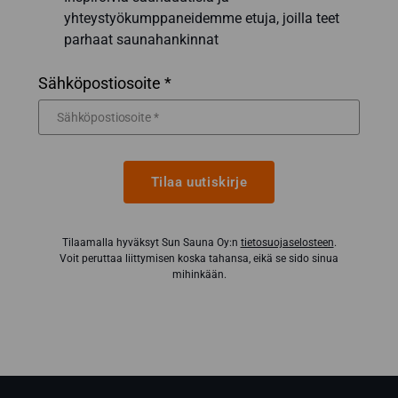
yhteystyökumppaneidemme etuja, joilla teet
parhaat saunahankinnat
Sähköpostiosoite *
Tilaa uutiskirje
Tilaamalla hyväksyt Sun Sauna Oy:n
tietosuojaselosteen
.
Voit peruttaa liittymisen koska tahansa, eikä se sido sinua
mihinkään.