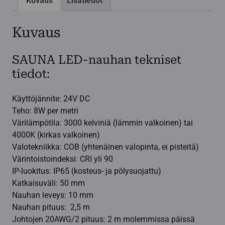
Kuvaus
Lisätiedot
Kuvaus
SAUNA LED-nauhan tekniset
tiedot:
Käyttöjännite: 24V DC
Teho: 8W per metri
Värilämpötila: 3000 kelviniä (lämmin valkoinen) tai
4000K (kirkas valkoinen)
Valotekniikka: COB (yhtenäinen valopinta, ei pisteitä)
Värintoistoindeksi: CRI yli 90
IP-luokitus: IP65 (kosteus- ja pölysuojattu)
Katkaisuväli: 50 mm
Nauhan leveys: 10 mm
Nauhan pituus: 2,5 m
Johtojen 20AWG/2 pituus: 2 m molemmissa päissä