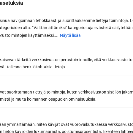
lomaketta. Katso kaikki
yhteystietomme
.
asetuksia
nua navigoimaan tehokkaasti ja suorittaaksemme tiettyjä toimintoja. L
Yhteydenottolomake
kategorioiden alta. ”Välttämättömiksi” kategorioituja evästeitä säilytetään 
Haluan lisätietoa
Haluan tarjouksen
rustoimintojen käyttämiseksi....
Näytä lisää
Etunimi *
kaisevan tärkeitä verkkosivuston perustoiminnoille, eikä verkkosivusto toi
vät tallenna henkilökohtaisia tietoja.
Sukunimi *
avat suorittamaan tiettyjä toimintoja, kuten verkkosivuston sisällön jaka
räämistä ja muita kolmannen osapuolen ominaisuuksia.
Puhelin
etään ymmärtämään, miten kävijät ovat vuorovaikutuksessa verkkosivus
 tietoa kävijöiden lukumäärästä, poistumisprosentista, liikenteen lähtees