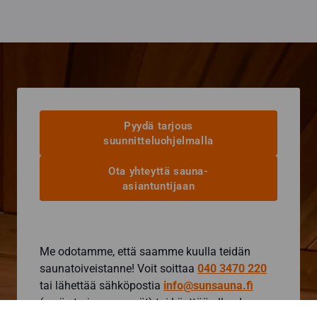
Pyydä tarjous
suunnitteluohjelmalla
Ota yhteyttä sauna-
asiantuntijaan
Me odotamme, että saamme kuulla teidän
saunatoiveistanne! Voit soittaa
040 3470 220
tai lähettää sähköpostia
info@sunsauna.fi
(myös tarjouspyynnöt) tai käyttää alla olevaa