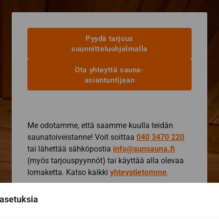
Pyydä tarjous
suunnitteluohjelmalla
Ota yhteyttä sauna-
asiantuntijaan
Me odotamme, että saamme kuulla teidän
saunatoiveistanne! Voit soittaa
040 3470 220
tai lähettää sähköpostia
info@sunsauna.fi
(myös tarjouspyynnöt) tai käyttää alla olevaa
lomaketta. Katso kaikki
yhteystietomme
.
asetuksia
Yhteydenottolomake