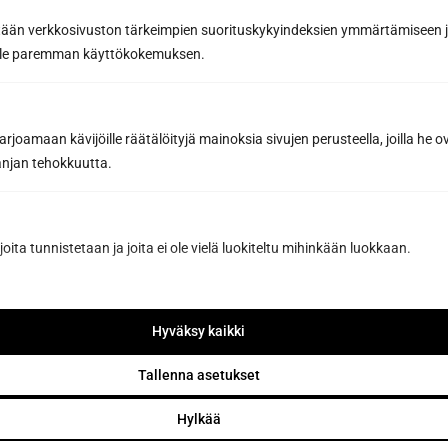
tään verkkosivuston tärkeimpien suorituskykyindeksien ymmärtämiseen ja
Viesti tai lisätiedot...
oille paremman käyttökokemuksen.
joamaan kävijöille räätälöityjä mainoksia sivujen perusteella, joilla he 
jan tehokkuutta.
joita tunnistetaan ja joita ei ole vielä luokiteltu mihinkään luokkaan.
Pyydä tarjous
Hyväksy kaikki
Tallenna asetukset
Lähettämällä viestin hyväksyt henkilötietojesi käsittelyn
tietosuojaselosteemme
mukaisesti.
Hylkää