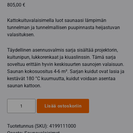
805,00
€
Kattokuituvalaisimella luot saunaasi lämpimän
tunnelman ja tunnelmallisen puupinnasta heijastuvan
valasituksen.
Täydellinen asennusvalmis sarja sisältää projektorin,
kuitunipun, lukkorenkaat ja kiuaslinssin. Tämä sarja
soveltuu erittäin hyvin keskisuurten saunojen valaisuun.
Saunan kokosuositus 4-6 m². Sarjan kuidut ovat lasia ja
kestävät 180 °C kuumuutta, kuidut voidaan asentaa
saunan kattoon.
Saunavalaisin,
Lisää ostoskoriin
kattokuituvalaisin
1+10
Tuotetunnus (SKU):
4199111000
määrä