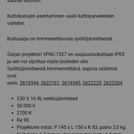
saunan kattoon.
Kattokuitujen asentaminen vaatii kattopaneeleiden
vaihdon.
Kuitusarja on himmenettävissä syöttöjännitteestä.
Sarjan projektori VPAC-1527 on suojausluokaltaan IP65
ja sen voi sijoittaa myös lauteiden alle.
Syöttöjännitteestä himmennettävä, sopivia säätimiä
ovat
esim.
2619344
,
2622161
,
2619345
,
2622225
,
2622204
.
230 V, 16 W, verkkojänniteled
50 000 h
2700 K
Ra 90
Projektorin mitat: P 145 x L 150 x K 83, paino 2,0 kg.