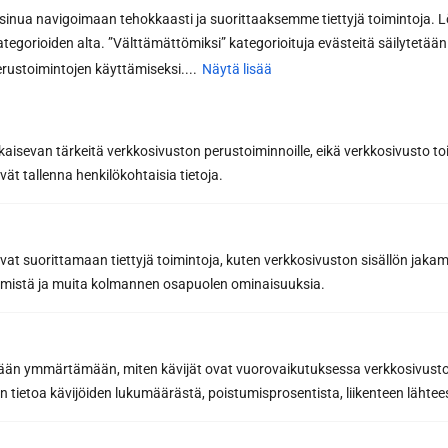
Haluan lisätietoa
Haluan tarjouksen
nua navigoimaan tehokkaasti ja suorittaaksemme tiettyjä toimintoja. L
kategorioiden alta. ”Välttämättömiksi” kategorioituja evästeitä säilytetään 
rustoimintojen käyttämiseksi....
Näytä lisää
Etunimi *
kaisevan tärkeitä verkkosivuston perustoiminnoille, eikä verkkosivusto toi
vät tallenna henkilökohtaisia tietoja.
Sukunimi *
avat suorittamaan tiettyjä toimintoja, kuten verkkosivuston sisällön jaka
räämistä ja muita kolmannen osapuolen ominaisuuksia.
Puhelin
etään ymmärtämään, miten kävijät ovat vuorovaikutuksessa verkkosivus
Sähköposti *
 tietoa kävijöiden lukumäärästä, poistumisprosentista, liikenteen lähtees