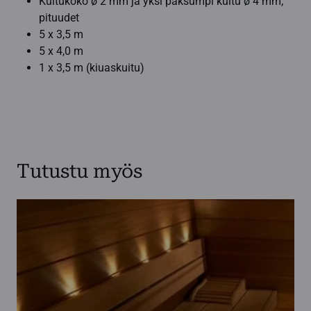
Kuitukoko ø 2 mm ja yksi paksumpi kuitu ø 4 mm;
pituudet
5 x 3,5 m
5 x 4,0 m
1 x 3,5 m (kiuaskuitu)
Tutustu myös