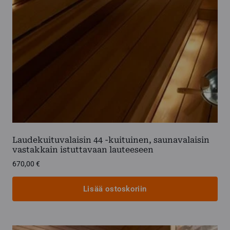
Laudekuituvalaisin 44 -kuituinen, saunavalaisin
vastakkain istuttavaan lauteeseen
670,00
€
Lisää ostoskoriin