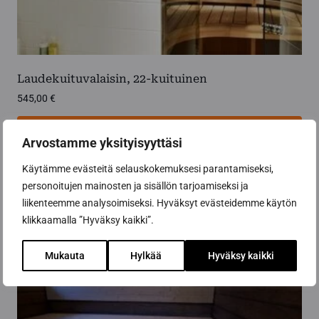
Laudekuituvalaisin, 22-kuituinen
545,00
€
Lisää ostoskoriin
Arvostamme yksityisyyttäsi
Käytämme evästeitä selauskokemuksesi parantamiseksi,
personoitujen mainosten ja sisällön tarjoamiseksi ja
liikenteemme analysoimiseksi. Hyväksyt evästeidemme käytön
klikkaamalla ”Hyväksy kaikki”.
Mukauta
Hylkää
Hyväksy kaikki