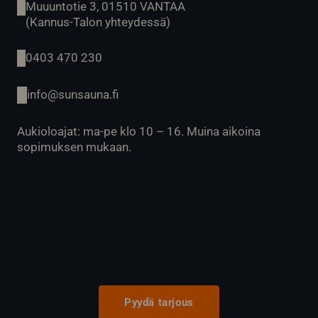
Muuuntotie 3, 01510 VANTAA
(Kannus-Talon yhteydessä)
0403 470 230
info@sunsauna.fi
Aukioloajat: ma-pe klo 10 – 16. Muina aikoina
sopimuksen mukaan.
Pyydä tarjous