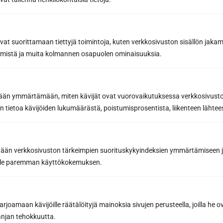
avat suorittamaan tiettyjä toimintoja, kuten verkkosivuston sisällön jaka
räämistä ja muita kolmannen osapuolen ominaisuuksia.
etään ymmärtämään, miten kävijät ovat vuorovaikutuksessa verkkosivus
 tietoa kävijöiden lukumäärästä, poistumisprosentista, liikenteen lähtees
tään verkkosivuston tärkeimpien suorituskykyindeksien ymmärtämiseen ja
oille paremman käyttökokemuksen.
joamaan kävijöille räätälöityjä mainoksia sivujen perusteella, joilla he 
jan tehokkuutta.