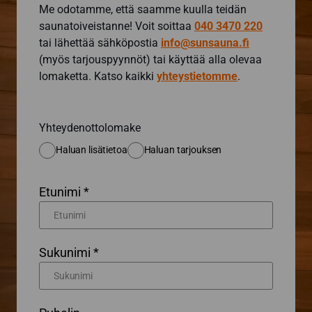
Me odotamme, että saamme kuulla teidän
saunatoiveistanne! Voit soittaa
040 3470 220
tai lähettää sähköpostia
info@sunsauna.fi
(myös tarjouspyynnöt) tai käyttää alla olevaa
lomaketta. Katso kaikki
yhteystietomme
.
Yhteydenottolomake
Haluan lisätietoa
Haluan tarjouksen
Etunimi *
Sukunimi *