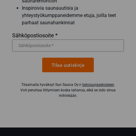
saunaremonttiin
Inspiroivia saunauutisia ja
yhteystyökumppaneidemme etuja, joilla teet
parhaat saunahankinnat
Sähköpostiosoite *
Tilaa uutiskirje
Tilaamalla hyväksyt Sun Sauna Oy:n
tietosuojaselosteen
.
Voit peruttaa liittymisen koska tahansa, eikä se sido sinua
mihinkään.