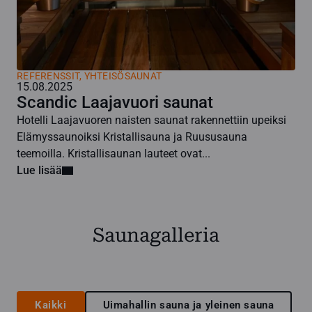
REFERENSSIT, YHTEISÖSAUNAT
15.08.2025
Scandic Laajavuori saunat
Hotelli Laajavuoren naisten saunat rakennettiin upeiksi
Elämyssaunoiksi Kristallisauna ja Ruususauna
teemoilla. Kristallisaunan lauteet ovat...
Lue lisää
Saunagalleria
Kaikki
Uimahallin sauna ja yleinen sauna