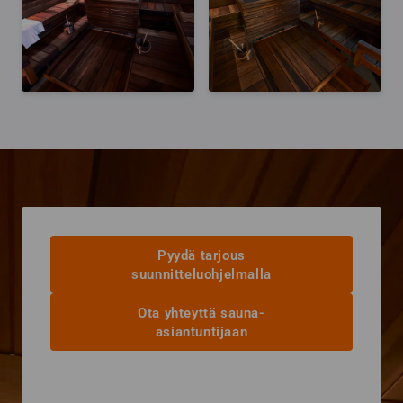
Pyydä tarjous
suunnitteluohjelmalla
Ota yhteyttä sauna-
asiantuntijaan