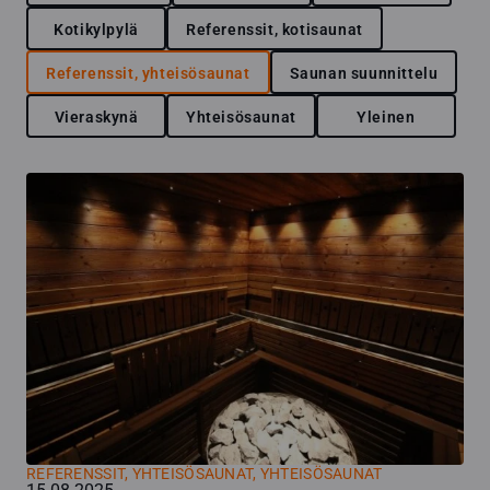
Kotikylpylä
Referenssit, kotisaunat
Referenssit, yhteisösaunat
Saunan suunnittelu
Vieraskynä
Yhteisösaunat
Yleinen
REFERENSSIT, YHTEISÖSAUNAT
,
YHTEISÖSAUNAT