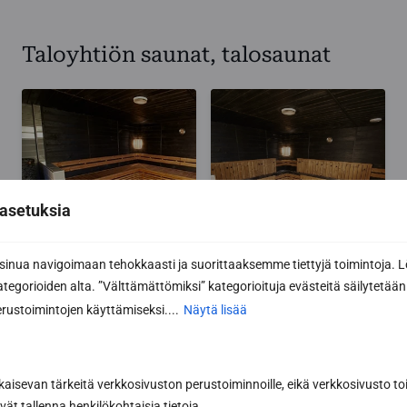
Taloyhtiön saunat, talosaunat
asetuksia
nua navigoimaan tehokkaasti ja suorittaaksemme tiettyjä toimintoja. L
kategorioiden alta. ”Välttämättömiksi” kategorioituja evästeitä säilytetään 
rustoimintojen käyttämiseksi....
Näytä lisää
kaisevan tärkeitä verkkosivuston perustoiminnoille, eikä verkkosivusto toi
vät tallenna henkilökohtaisia tietoja.