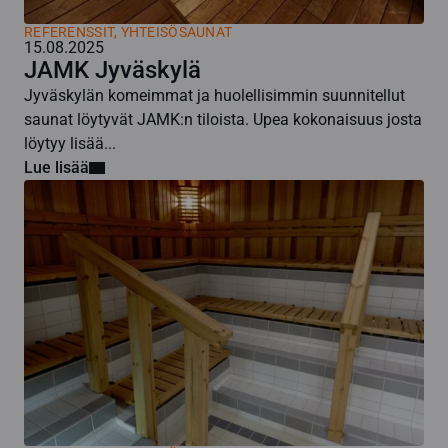
REFERENSSIT, YHTEISÖSAUNAT
15.08.2025
JAMK Jyväskylä
Jyväskylän komeimmat ja huolellisimmin suunnitellut
saunat löytyvät JAMK:n tiloista. Upea kokonaisuus josta
löytyy lisää...
Lue lisää