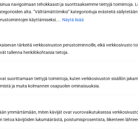
nua navigoimaan tehokkaasti ja suorittaaksemme tiettyjä toimintoja. L
kategorioiden alta. ”Välttämättömiksi” kategorioituja evästeitä säilytetään 
rustoimintojen käyttämiseksi....
Näytä lisää
kaisevan tärkeitä verkkosivuston perustoiminnoille, eikä verkkosivusto toi
vät tallenna henkilökohtaisia tietoja.
Pyydä tarjous
suunnitteluohjelmalla
Ota yhteyttä sauna-
avat suorittamaan tiettyjä toimintoja, kuten verkkosivuston sisällön jaka
asiantuntijaan
räämistä ja muita kolmannen osapuolen ominaisuuksia.
Me odotamme, että saamme kuulla teidän
etään ymmärtämään, miten kävijät ovat vuorovaikutuksessa verkkosivus
saunatoiveistanne! Voit soittaa
040 3470 220
 tietoa kävijöiden lukumäärästä, poistumisprosentista, liikenteen lähtees
tai lähettää sähköpostia
info@sunsauna.fi
(myös tarjouspyynnöt) tai käyttää alla olevaa