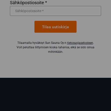
Sähköpostiosoite *
Tilaa uutiskirje
Tilaamalla hyväksyt Sun Sauna Oy:n
tietosuojaselosteen
.
Voit peruttaa liittymisen koska tahansa, eikä se sido sinua
mihinkään.