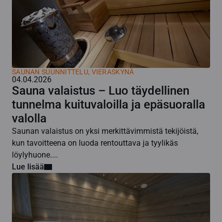
SAUNAN SUUNNITTELU
,
VIERASKYNÄ
04.04.2026
Sauna valaistus – Luo täydellinen
tunnelma kuituvaloilla ja epäsuoralla
valolla
Saunan valaistus on yksi merkittävimmistä tekijöistä,
kun tavoitteena on luoda rentouttava ja tyylikäs
löylyhuone....
Lue lisää