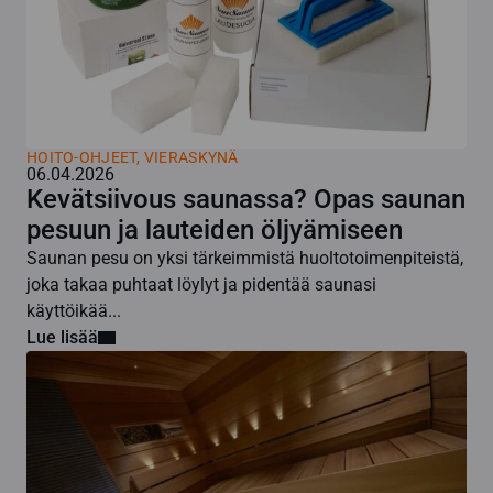
HOITO-OHJEET
,
VIERASKYNÄ
06.04.2026
Kevätsiivous saunassa? Opas saunan
pesuun ja lauteiden öljyämiseen
Saunan pesu on yksi tärkeimmistä huoltotoimenpiteistä,
joka takaa puhtaat löylyt ja pidentää saunasi
käyttöikää...
Lue lisää