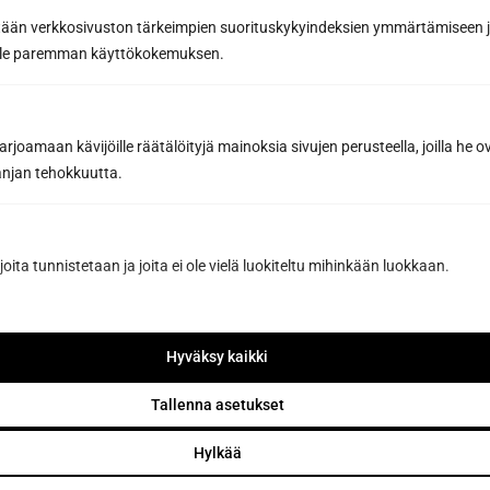
lomaketta. Katso kaikki
yhteystietomme
.
tään verkkosivuston tärkeimpien suorituskykyindeksien ymmärtämiseen ja
oille paremman käyttökokemuksen.
Yhteydenottolomake
Haluan lisätietoa
Haluan tarjouksen
joamaan kävijöille räätälöityjä mainoksia sivujen perusteella, joilla he 
jan tehokkuutta.
Etunimi *
joita tunnistetaan ja joita ei ole vielä luokiteltu mihinkään luokkaan.
Sukunimi *
Hyväksy kaikki
Puhelin
Tallenna asetukset
Hylkää
Sähköposti *