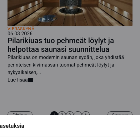
VIERASKYNÄ
06.03.2026
Pilarikiuas tuo pehmeät löylyt ja
helpottaa saunasi suunnittelua
Pilarikiuas on modernin saunan sydän, joka yhdistää
perinteisen kivimassan tuomat pehmeät löylyt ja
nykyaikaisen,...
Lue lisää
Edellinen
1
2
3
...
6
Seuraava
asetuksia