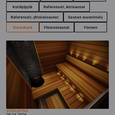
Kotikylpylä
Referenssit, kotisaunat
Referenssit, yhteisösaunat
Saunan suunnittelu
Vieraskynä
Yhteisösaunat
Yleinen
VIERASKYNÄ
29.04.2026