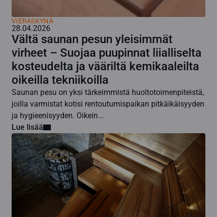
VIERASKYNÄ
28.04.2026
Vältä saunan pesun yleisimmät
virheet – Suojaa puupinnat liialliselta
kosteudelta ja vääriltä kemikaaleilta
oikeilla tekniikoilla
Saunan pesu on yksi tärkeimmistä huoltotoimenpiteistä,
joilla varmistat kotisi rentoutumispaikan pitkäikäisyyden
ja hygieenisyyden. Oikein...
Lue lisää