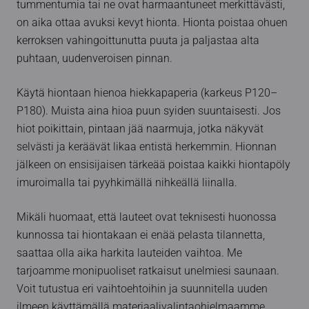
tummentumia tai ne ovat harmaantuneet merkittävästi,
on aika ottaa avuksi kevyt hionta. Hionta poistaa ohuen
kerroksen vahingoittunutta puuta ja paljastaa alta
puhtaan, uudenveroisen pinnan.
Käytä hiontaan hienoa hiekkapaperia (karkeus P120–
P180). Muista aina hioa puun syiden suuntaisesti. Jos
hiot poikittain, pintaan jää naarmuja, jotka näkyvät
selvästi ja keräävät likaa entistä herkemmin. Hionnan
jälkeen on ensisijaisen tärkeää poistaa kaikki hiontapöly
imuroimalla tai pyyhkimällä nihkeällä liinalla.
Mikäli huomaat, että lauteet ovat teknisesti huonossa
kunnossa tai hiontakaan ei enää pelasta tilannetta,
saattaa olla aika harkita lauteiden vaihtoa. Me
tarjoamme monipuoliset ratkaisut unelmiesi saunaan.
Voit tutustua eri vaihtoehtoihin ja suunnitella uuden
ilmeen käyttämällä
materiaalivalintaohjelmaamme
.