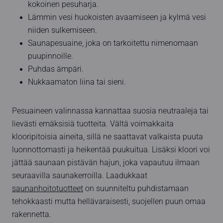
kokoinen pesuharja.
Lämmin vesi huokoisten avaamiseen ja kylmä vesi
niiden sulkemiseen.
Saunapesuaine, joka on tarkoitettu nimenomaan
puupinnoille.
Puhdas ämpäri.
Nukkaamaton liina tai sieni.
Pesuaineen valinnassa kannattaa suosia neutraaleja tai
lievästi emäksisiä tuotteita. Vältä voimakkaita
klooripitoisia aineita, sillä ne saattavat valkaista puuta
luonnottomasti ja heikentää puukuitua. Lisäksi kloori voi
jättää saunaan pistävän hajun, joka vapautuu ilmaan
seuraavilla saunakerroilla. Laadukkaat
saunanhoitotuotteet
on suunniteltu puhdistamaan
tehokkaasti mutta hellävaraisesti, suojellen puun omaa
rakennetta.