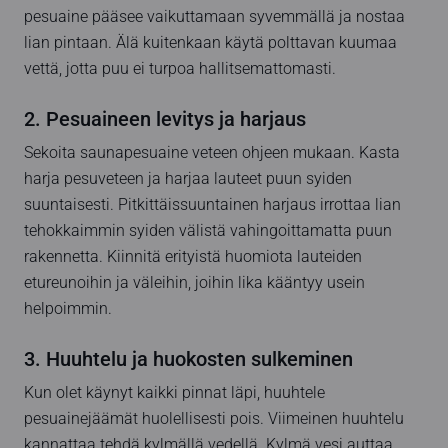
pesuaine pääsee vaikuttamaan syvemmällä ja nostaa
lian pintaan. Älä kuitenkaan käytä polttavan kuumaa
vettä, jotta puu ei turpoa hallitsemattomasti.
2. Pesuaineen levitys ja harjaus
Sekoita saunapesuaine veteen ohjeen mukaan. Kasta
harja pesuveteen ja harjaa lauteet puun syiden
suuntaisesti. Pitkittäissuuntainen harjaus irrottaa lian
tehokkaimmin syiden välistä vahingoittamatta puun
rakennetta. Kiinnitä erityistä huomiota lauteiden
etureunoihin ja väleihin, joihin lika kääntyy usein
helpoimmin.
3. Huuhtelu ja huokosten sulkeminen
Kun olet käynyt kaikki pinnat läpi, huuhtele
pesuainejäämät huolellisesti pois. Viimeinen huuhtelu
kannattaa tehdä kylmällä vedellä. Kylmä vesi auttaa