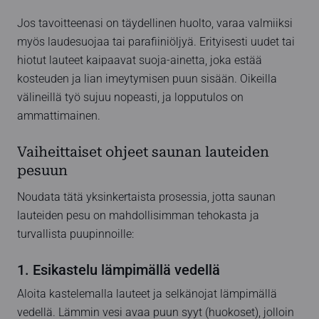
Jos tavoitteenasi on täydellinen huolto, varaa valmiiksi
myös laudesuojaa tai parafiiniöljyä. Erityisesti uudet tai
hiotut lauteet kaipaavat suoja-ainetta, joka estää
kosteuden ja lian imeytymisen puun sisään. Oikeilla
välineillä työ sujuu nopeasti, ja lopputulos on
ammattimainen.
Vaiheittaiset ohjeet saunan lauteiden
pesuun
Noudata tätä yksinkertaista prosessia, jotta saunan
lauteiden pesu on mahdollisimman tehokasta ja
turvallista puupinnoille:
1. Esikastelu lämpimällä vedellä
Aloita kastelemalla lauteet ja selkänojat lämpimällä
vedellä. Lämmin vesi avaa puun syyt (huokoset), jolloin