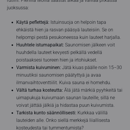
rutiini. Pienillä teoilla säästät aikaa ja vaivaa pitkässä
juoksussa:
Käytä peflettejä:
Istuinsuoja on helpoin tapa
ehkäistä hien ja rasvan pääsyä lauteisiin. Se on
helpompi pestä pesukoneessa kuin lauteet harjalla.
Huuhtele istumapaikat:
Saunomisen jälkeen voit
huuhdella lauteet kevyesti pelkällä vedellä
poistaaksesi tuoreen hien ja irtohiukset.
Varmista kuivuminen:
Jätä kiuas päälle noin 15–30
minuutiksi saunomisen päätyttyä ja avaa
ilmanvaihtoventtiilit. Kuiva sauna ei homehdu.
Vältä turhaa kosteutta:
Älä jätä märkiä pyyhkeitä tai
uimapukuja kuivumaan saunan lauteille, sillä ne
voivat jättää jälkiä ja hidastaa puun kuivumista.
Tarkista kunto säännöllisesti:
Kurkkaa välillä
lauteiden alle. Onko siellä merkkejä liiallisesta
kosteudesta tai tummentumista?