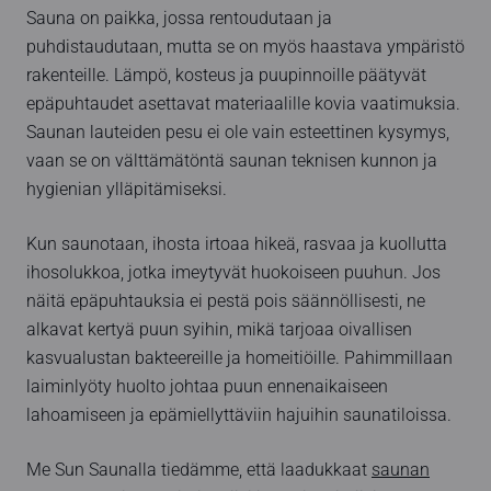
Sauna on paikka, jossa rentoudutaan ja
puhdistaudutaan, mutta se on myös haastava ympäristö
rakenteille. Lämpö, kosteus ja puupinnoille päätyvät
epäpuhtaudet asettavat materiaalille kovia vaatimuksia.
Saunan lauteiden pesu ei ole vain esteettinen kysymys,
vaan se on välttämätöntä saunan teknisen kunnon ja
hygienian ylläpitämiseksi.
Kun saunotaan, ihosta irtoaa hikeä, rasvaa ja kuollutta
ihosolukkoa, jotka imeytyvät huokoiseen puuhun. Jos
näitä epäpuhtauksia ei pestä pois säännöllisesti, ne
alkavat kertyä puun syihin, mikä tarjoaa oivallisen
kasvualustan bakteereille ja homeitiöille. Pahimmillaan
laiminlyöty huolto johtaa puun ennenaikaiseen
lahoamiseen ja epämiellyttäviin hajuihin saunatiloissa.
Me Sun Saunalla tiedämme, että laadukkaat
saunan