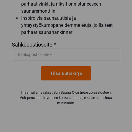
parhaat vinkit ja niksit onnistuneeseen
saunaremonttiin
Inspiroivia saunauutisia ja
yhteystyökumppaneidemme etuja, joilla teet
parhaat saunahankinnat
Sähköpostiosoite *
Tilaa uutiskirje
Tilaamalla hyväksyt Sun Sauna Oy:n
tietosuojaselosteen
.
Voit peruttaa liittymisen koska tahansa, eikä se sido sinua
mihinkään.