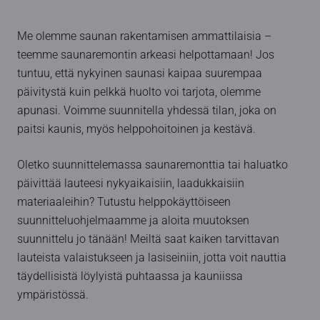
Me olemme saunan rakentamisen ammattilaisia –
teemme saunaremontin arkeasi helpottamaan! Jos
tuntuu, että nykyinen saunasi kaipaa suurempaa
päivitystä kuin pelkkä huolto voi tarjota, olemme
apunasi. Voimme suunnitella yhdessä tilan, joka on
paitsi kaunis, myös helppohoitoinen ja kestävä.
Oletko suunnittelemassa saunaremonttia tai haluatko
päivittää lauteesi nykyaikaisiin, laadukkaisiin
materiaaleihin? Tutustu helppokäyttöiseen
suunnitteluohjelmaamme ja aloita muutoksen
suunnittelu jo tänään! Meiltä saat kaiken tarvittavan
lauteista valaistukseen ja lasiseiniin, jotta voit nauttia
täydellisistä löylyistä puhtaassa ja kauniissa
ympäristössä.