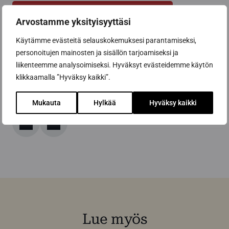
Pyydä tarjous saunaremontista tästä
Arvostamme yksityisyyttäsi
Käytämme evästeitä selauskokemuksesi parantamiseksi,
personoitujen mainosten ja sisällön tarjoamiseksi ja
Osta saunanhoitotuotteet verkkokaupasta
liikenteemme analysoimiseksi. Hyväksyt evästeidemme käytön
klikkaamalla ”Hyväksy kaikki”.
Mukauta
Hylkää
Hyväksy kaikki
Jaa artikkeli
Lue myös