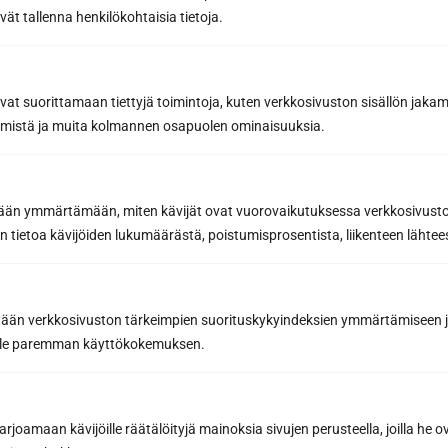
vät tallenna henkilökohtaisia tietoja.
avat suorittamaan tiettyjä toimintoja, kuten verkkosivuston sisällön jaka
räämistä ja muita kolmannen osapuolen ominaisuuksia.
etään ymmärtämään, miten kävijät ovat vuorovaikutuksessa verkkosivus
 tietoa kävijöiden lukumäärästä, poistumisprosentista, liikenteen lähtees
tään verkkosivuston tärkeimpien suorituskykyindeksien ymmärtämiseen ja
Vältä saunan pesun yleisimmät
oille paremman käyttökokemuksen.
virheet – Suojaa puupinnat liialliselta
kosteudelta ja vääriltä kemikaaleilta
oikeilla tekniikoilla
joamaan kävijöille räätälöityjä mainoksia sivujen perusteella, joilla he 
Saunan pesu on yksi tärkeimmistä huoltotoimenpiteistä,