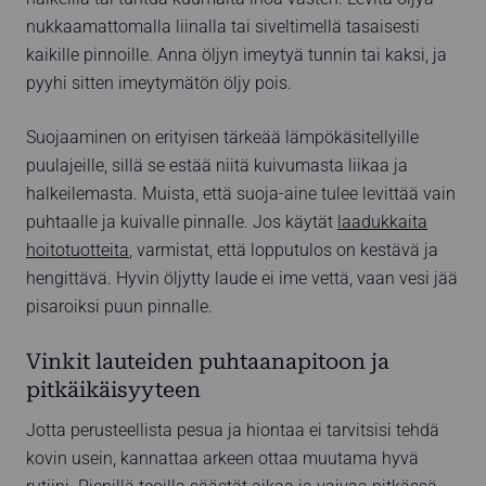
nukkaamattomalla liinalla tai siveltimellä tasaisesti
kaikille pinnoille. Anna öljyn imeytyä tunnin tai kaksi, ja
pyyhi sitten imeytymätön öljy pois.
Suojaaminen on erityisen tärkeää lämpökäsitellyille
puulajeille, sillä se estää niitä kuivumasta liikaa ja
halkeilemasta. Muista, että suoja-aine tulee levittää vain
puhtaalle ja kuivalle pinnalle. Jos käytät
laadukkaita
hoitotuotteita
, varmistat, että lopputulos on kestävä ja
hengittävä. Hyvin öljytty laude ei ime vettä, vaan vesi jää
pisaroiksi puun pinnalle.
Vinkit lauteiden puhtaanapitoon ja
pitkäikäisyyteen
Jotta perusteellista pesua ja hiontaa ei tarvitsisi tehdä
kovin usein, kannattaa arkeen ottaa muutama hyvä