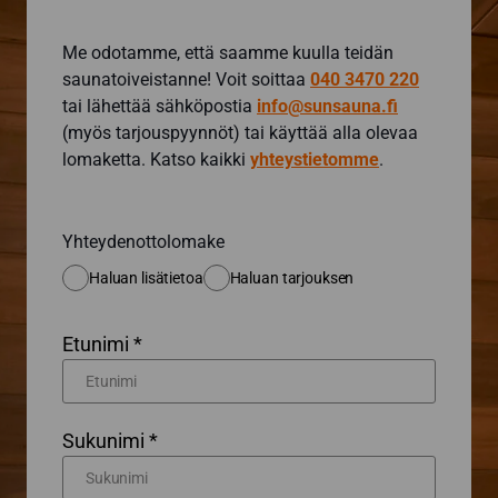
Me odotamme, että saamme kuulla teidän
saunatoiveistanne! Voit soittaa
040 3470 220
tai lähettää sähköpostia
info@sunsauna.fi
(myös tarjouspyynnöt) tai käyttää alla olevaa
lomaketta. Katso kaikki
yhteystietomme
.
Yhteydenottolomake
Haluan lisätietoa
Haluan tarjouksen
Etunimi *
Sukunimi *