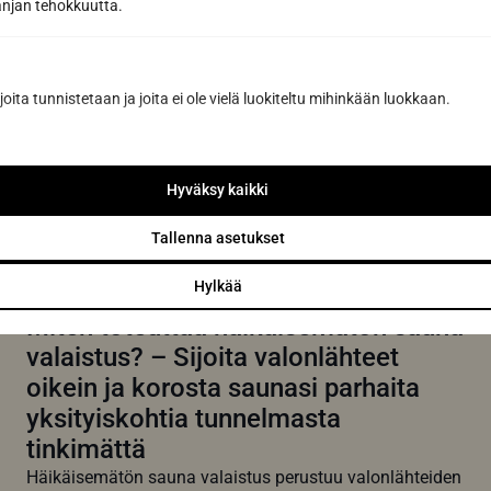
jan tehokkuutta.
joilla varmistat kotisi rentoutumispaikan pitkäikäisyyden
ja hygieenisyyden. Oikein...
Lue lisää
joita tunnistetaan ja joita ei ole vielä luokiteltu mihinkään luokkaan.
Hyväksy kaikki
Tallenna asetukset
Hylkää
Miten toteuttaa häikäisemätön sauna
valaistus? – Sijoita valonlähteet
oikein ja korosta saunasi parhaita
yksityiskohtia tunnelmasta
tinkimättä
Häikäisemätön sauna valaistus perustuu valonlähteiden