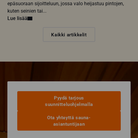
epäsuoraan sijoitteluun, jossa valo heijastuu pintojen,
kuten seinien tai...
Lue lisää
Kaikki artikkelit
Pyydä tarjous
suunnitteluohjelmalla
Ota yhteyttä sauna-
asiantuntijaan