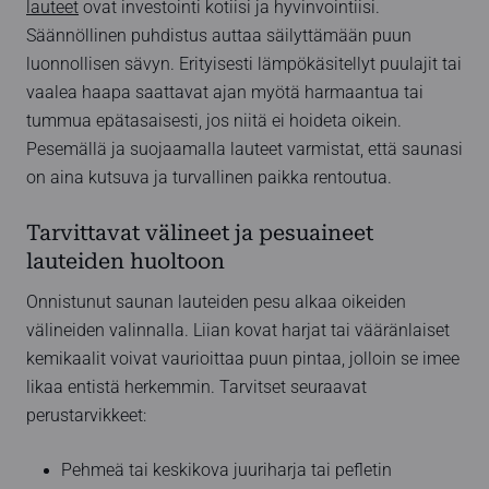
lauteet
ovat investointi kotiisi ja hyvinvointiisi.
Säännöllinen puhdistus auttaa säilyttämään puun
luonnollisen sävyn. Erityisesti lämpökäsitellyt puulajit tai
vaalea haapa saattavat ajan myötä harmaantua tai
tummua epätasaisesti, jos niitä ei hoideta oikein.
Pesemällä ja suojaamalla lauteet varmistat, että saunasi
on aina kutsuva ja turvallinen paikka rentoutua.
Tarvittavat välineet ja pesuaineet
lauteiden huoltoon
Onnistunut saunan lauteiden pesu alkaa oikeiden
välineiden valinnalla. Liian kovat harjat tai vääränlaiset
kemikaalit voivat vaurioittaa puun pintaa, jolloin se imee
likaa entistä herkemmin. Tarvitset seuraavat
perustarvikkeet:
Pehmeä tai keskikova juuriharja tai pefletin