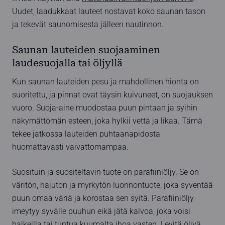
Uudet, laadukkaat lauteet nostavat koko saunan tason
ja tekevät saunomisesta jälleen nautinnon.
Saunan lauteiden suojaaminen
laudesuojalla tai öljyllä
Kun saunan lauteiden pesu ja mahdollinen hionta on
suoritettu, ja pinnat ovat täysin kuivuneet, on suojauksen
vuoro. Suoja-aine muodostaa puun pintaan ja syihin
näkymättömän esteen, joka hylkii vettä ja likaa. Tämä
tekee jatkossa lauteiden puhtaanapidosta
huomattavasti vaivattomampaa.
Suosituin ja suositeltavin tuote on parafiiniöljy. Se on
väritön, hajuton ja myrkytön luonnontuote, joka syventää
puun omaa väriä ja korostaa sen syitä. Parafiiniöljy
imeytyy syvälle puuhun eikä jätä kalvoa, joka voisi
halkeilla tai tuntua kuumalta ihoa vasten. Levitä öljyä