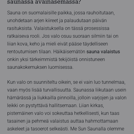
saunassa avainasemassa?
Sauna on suomalaisille paikka, jossa rauhoitutaan,
unohdetaan arjen kiireet ja palaudutaan päivän
rasituksista. Valaistuksella on tässä prosessissa
ratkaiseva rooli. Jos valo osuu suoraan silmiin tai on
liian kova, keho ja mieli eivät pääse täydelliseen
rentoutumisen tilaan. Häikäisemätön
sauna valaistus
onkin yksi tärkeimmistä tekijöistä onnistuneen
saunakokemuksen luomisessa.
Kun valo on suunniteltu oikein, se ei vain luo tunnelmaa,
vaan myös lisää turvallisuutta. Saunassa liikutaan usein
hämärässä ja liukkailla pinnoilla, jolloin varjojen ja valon
leikki on pystyttävä hallitsemaan. Liian kirkas,
pistemäinen valo voi sokeuttaa hetkellisesti, kun taas
tasainen ja pehmeä valaistus auttaa hahmottamaan
askeleet ja tasoerot selkeästi. Me Sun Saunalla olemme