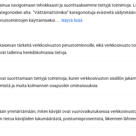
nua navigoimaan tehokkaasti ja suorittaaksemme tiettyjä toimintoja. L
kategorioiden alta. ”Välttämättömiksi” kategorioituja evästeitä säilytetään 
rustoimintojen käyttämiseksi....
Näytä lisää
kaisevan tärkeitä verkkosivuston perustoiminnoille, eikä verkkosivusto toi
vät tallenna henkilökohtaisia tietoja.
avat suorittamaan tiettyjä toimintoja, kuten verkkosivuston sisällön jaka
räämistä ja muita kolmannen osapuolen ominaisuuksia.
etään ymmärtämään, miten kävijät ovat vuorovaikutuksessa verkkosivus
 tietoa kävijöiden lukumäärästä, poistumisprosentista, liikenteen lähtees