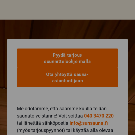
Pyydä tarjous
suunnitteluohjelmalla
Ota yhteyttä sauna-
asiantuntijaan
Me odotamme, että saamme kuulla teidän
saunatoiveistanne! Voit soittaa
040 3470 220
tai lähettää sähköpostia
info@sunsauna.fi
(myös tarjouspyynnöt) tai käyttää alla olevaa