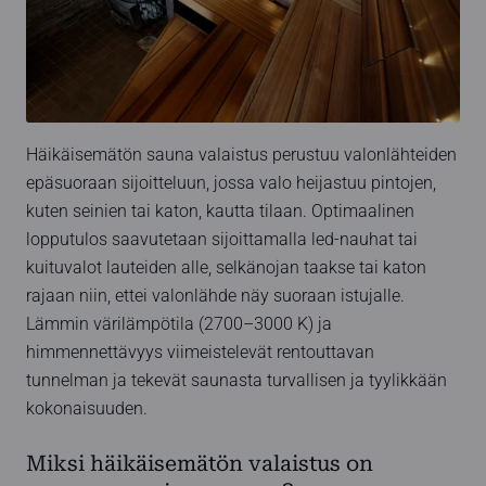
Häikäisemätön sauna valaistus perustuu valonlähteiden
epäsuoraan sijoitteluun, jossa valo heijastuu pintojen,
kuten seinien tai katon, kautta tilaan. Optimaalinen
lopputulos saavutetaan sijoittamalla led-nauhat tai
kuituvalot lauteiden alle, selkänojan taakse tai katon
rajaan niin, ettei valonlähde näy suoraan istujalle.
Lämmin värilämpötila (2700–3000 K) ja
himmennettävyys viimeistelevät rentouttavan
tunnelman ja tekevät saunasta turvallisen ja tyylikkään
kokonaisuuden.
Miksi häikäisemätön valaistus on