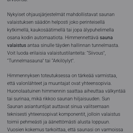
Nykyiset ohjausjärjestelmät mahdollistavat saunan
valaistuksen säädön helposti joko perinteisellä
kytkimellä, kaukosäätimellä tai jopa älypuhelimella
osana kodin automaatiota. Himmennettävä
sauna
valaistus
antaa sinulle täyden hallinnan tunnelmasta.
Voit luoda erilaisia valaistustilanteita: ”Siivous",
”Tunnelmasauna" tai ”Arkilöylyt".
Himmennyksen toteutuksessa on tärkeää varmistaa,
että valonlähteet ja muuntajat ovat yhteensopivia.
Huonolaatuinen himmennin saattaa aiheuttaa välkyntää
tai surinaa, mikä rikkoo saunan hiljaisuuden. Sun
Saunan asiantuntijat auttavat sinua valitsemaan
teknisesti yhteensopivat komponentit, jolloin valaistus
toimii pehmeästi ja äänettömästi alusta loppuun.
Vuosien kokemus tarkoittaa, että saunasi on varmoissa