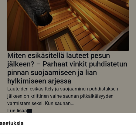
Miten esikäsitellä lauteet pesun
jälkeen? – Parhaat vinkit puhdistetun
pinnan suojaamiseen ja lian
hylkimiseen arjessa
Lauteiden esikäsittely ja suojaaminen puhdistuksen
jälkeen on kriittinen vaihe saunan pitkäikäisyyden
varmistamiseksi. Kun saunan...
Lue lisää
asetuksia