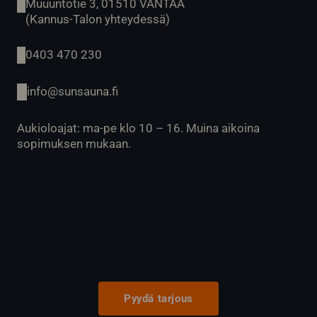
Muuuntotie 3, 01510 VANTAA
(Kannus-Talon yhteydessä)
0403 470 230
info@sunsauna.fi
Aukioloajat: ma-pe klo 10 – 16. Muina aikoina
sopimuksen mukaan.
Pyydä tarjous