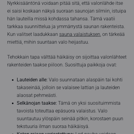
Nyrkkisääntönä voidaan pitää sitä, että valonlähde itse
ei saisi koskaan näkyä suoraan saunojan silmiin, istuipa
hän lauteilla missä kohdassa tahansa. Tämä vaatii
tarkkaa suunnittelua ja ymmärrystä saunan rakenteista.
Kun valitset laadukkaan
sauna valaistuksen
, on tärkeää
miettiä, mihin suuntaan valo heijastuu.
Tehokkain tapa välttää häikäisy on sijoittaa valonlähteet
rakenteiden taakse piiloon. Suosittuja paikkoja ovat:
Lauteiden alle:
Valo suunnataan alaspäin tai kohti
takaseinää, jolloin se valaisee lattian ja lauteiden
alaosat pehmeästi.
Selkänojan taakse:
Tämä on yksi suosituimmista
tavoista toteuttaa epäsuora valaistus. Valo
suuntautuu ylöspäin seinää pitkin, korostaen puun
tekstuuria ilman suoraa häikäisyä.