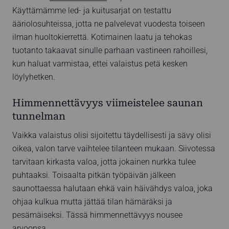
Käyttämämme led- ja kuitusarjat on testattu
ääriolosuhteissa, jotta ne palvelevat vuodesta toiseen
ilman huoltokierrettä. Kotimainen laatu ja tehokas
tuotanto takaavat sinulle parhaan vastineen rahoillesi,
kun haluat varmistaa, ettei valaistus petä kesken
löylyhetken.
Himmennettävyys viimeistelee saunan
tunnelman
Vaikka valaistus olisi sijoitettu täydellisesti ja sävy olisi
oikea, valon tarve vaihtelee tilanteen mukaan. Siivotessa
tarvitaan kirkasta valoa, jotta jokainen nurkka tulee
puhtaaksi. Toisaalta pitkän työpäivän jälkeen
saunottaessa halutaan ehkä vain häivähdys valoa, joka
ohjaa kulkua mutta jättää tilan hämäräksi ja
pesämäiseksi. Tässä himmennettävyys nousee
arvoonsa.