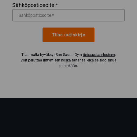
Sähköpostiosoite *
Tilaa uutiskirje
Tilaamalla hyväksyt Sun Sauna Oy:n
tietosuojaselosteen
.
Voit peruttaa liittymisen koska tahansa, eikä se sido sinua
mihinkään.