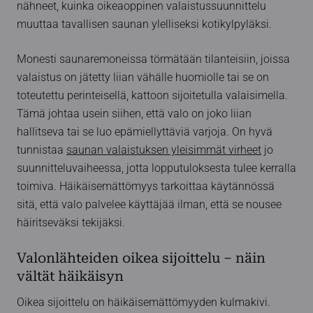
nähneet, kuinka oikeaoppinen valaistussuunnittelu
muuttaa tavallisen saunan ylelliseksi kotikylpyläksi.
Monesti saunaremoneissa törmätään tilanteisiin, joissa
valaistus on jätetty liian vähälle huomiolle tai se on
toteutettu perinteisellä, kattoon sijoitetulla valaisimella.
Tämä johtaa usein siihen, että valo on joko liian
hallitseva tai se luo epämiellyttäviä varjoja. On hyvä
tunnistaa
saunan valaistuksen yleisimmät virheet
jo
suunnitteluvaiheessa, jotta lopputuloksesta tulee kerralla
toimiva. Häikäisemättömyys tarkoittaa käytännössä
sitä, että valo palvelee käyttäjää ilman, että se nousee
häiritseväksi tekijäksi.
Valonlähteiden oikea sijoittelu – näin
vältät häikäisyn
Oikea sijoittelu on häikäisemättömyyden kulmakivi.