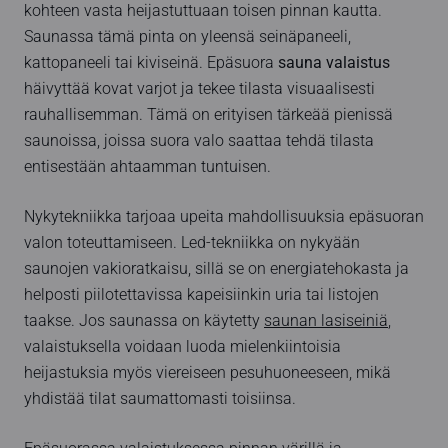
kohteen vasta heijastuttuaan toisen pinnan kautta.
Saunassa tämä pinta on yleensä seinäpaneeli,
kattopaneeli tai kiviseinä. Epäsuora
sauna valaistus
häivyttää kovat varjot ja tekee tilasta visuaalisesti
rauhallisemman. Tämä on erityisen tärkeää pienissä
saunoissa, joissa suora valo saattaa tehdä tilasta
entisestään ahtaamman tuntuisen.
Nykytekniikka tarjoaa upeita mahdollisuuksia epäsuoran
valon toteuttamiseen. Led-tekniikka on nykyään
saunojen vakioratkaisu, sillä se on energiatehokasta ja
helposti piilotettavissa kapeisiinkin uria tai listojen
taakse. Jos saunassa on käytetty
saunan lasiseiniä
,
valaistuksella voidaan luoda mielenkiintoisia
heijastuksia myös viereiseen pesuhuoneeseen, mikä
yhdistää tilat saumattomasti toisiinsa.