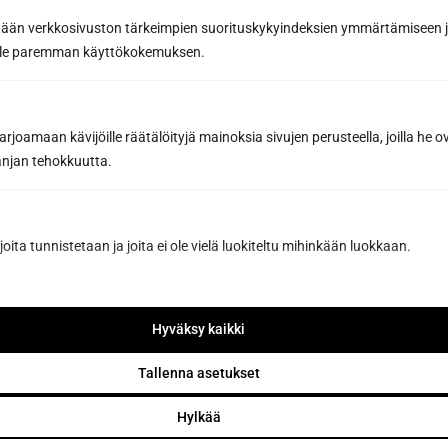
tään verkkosivuston tärkeimpien suorituskykyindeksien ymmärtämiseen ja
oille paremman käyttökokemuksen.
joamaan kävijöille räätälöityjä mainoksia sivujen perusteella, joilla he 
jan tehokkuutta.
Vältä saunan pesun yleisimmät
virheet – Suojaa puupinnat liialliselta
joita tunnistetaan ja joita ei ole vielä luokiteltu mihinkään luokkaan.
kosteudelta ja vääriltä kemikaaleilta
oikeilla tekniikoilla
Saunan pesu on yksi tärkeimmistä huoltotoimenpiteistä,
Hyväksy kaikki
joilla varmistat kotisi rentoutumispaikan pitkäikäisyyden
ja hygieenisyyden. Oikein...
Tallenna asetukset
Lue lisää
Hylkää