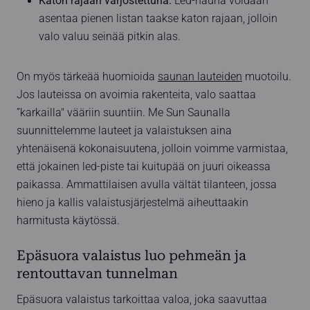
Katon rajaan varjostettuna:
Led-nauha voidaan
asentaa pienen listan taakse katon rajaan, jolloin
valo valuu seinää pitkin alas.
On myös tärkeää huomioida
saunan lauteiden
muotoilu.
Jos lauteissa on avoimia rakenteita, valo saattaa
”karkailla" vääriin suuntiin. Me Sun Saunalla
suunnittelemme lauteet ja valaistuksen aina
yhtenäisenä kokonaisuutena, jolloin voimme varmistaa,
että jokainen led-piste tai kuitupää on juuri oikeassa
paikassa. Ammattilaisen avulla vältät tilanteen, jossa
hieno ja kallis valaistusjärjestelmä aiheuttaakin
harmitusta käytössä.
Epäsuora valaistus luo pehmeän ja
rentouttavan tunnelman
Epäsuora valaistus tarkoittaa valoa, joka saavuttaa