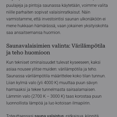
puulajeja ja pintoja saunassa käytetään, voimme valita
niille parhaiten sopivat valaisinratkaisut. Näin
varmistamme, että investointisi saunan ulkonäköön ei
mene hukkaan hämärässä, vaan jokainen yksityiskohta
saa ansaitsemansa huomion.
Saunavalaisimien valinta: Värilämpötila
ja teho huomioon
Kun tekniset ominaisuudet tulevat kyseeseen, kaksi
asiaa nousee ylitse muiden: värilämpötila ja teho.
Saunassa värilämpötila määrittelee koko tilan tunnun.
Liian kylmä valo (yli 4000 K) muuttaa puun sävyn
harmaaksi ja tekee tunnelmasta sairaalamaisen.
Lämmin valo (2700 K – 3000 K) taas korostaa puun
luonnollista lämpöä ja luo kotoisan ilmapiirin.
Toteuttaessasi
sauna valaistus
-ratkaisua, kiinnitä