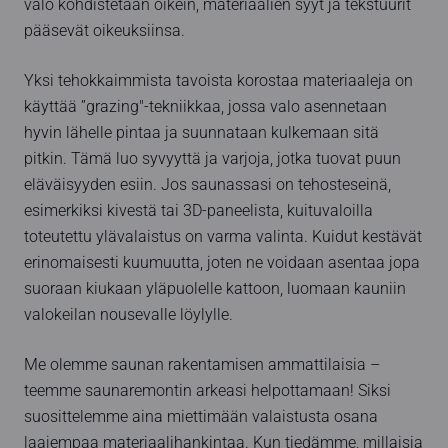
valo kohdistetaan oikein, materiaalien syyt ja tekstuurit
pääsevät oikeuksiinsa.
Yksi tehokkaimmista tavoista korostaa materiaaleja on
käyttää ”grazing"-tekniikkaa, jossa valo asennetaan
hyvin lähelle pintaa ja suunnataan kulkemaan sitä
pitkin. Tämä luo syvyyttä ja varjoja, jotka tuovat puun
eläväisyyden esiin. Jos saunassasi on tehosteseinä,
esimerkiksi kivestä tai 3D-paneelista, kuituvaloilla
toteutettu ylävalaistus on varma valinta. Kuidut kestävät
erinomaisesti kuumuutta, joten ne voidaan asentaa jopa
suoraan kiukaan yläpuolelle kattoon, luomaan kauniin
valokeilan nousevalle löylylle.
Me olemme saunan rakentamisen ammattilaisia –
teemme saunaremontin arkeasi helpottamaan! Siksi
suosittelemme aina miettimään valaistusta osana
laajempaa materiaalihankintaa. Kun tiedämme, millaisia