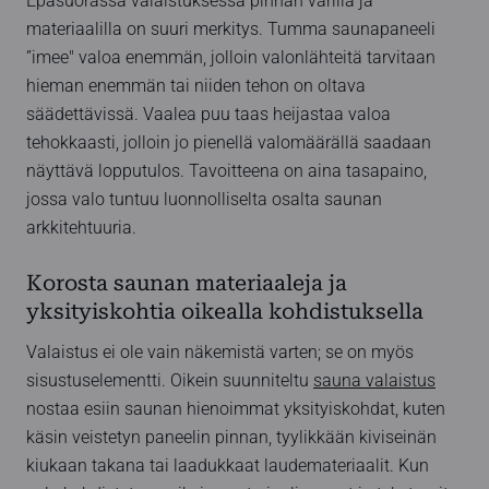
Epäsuorassa valaistuksessa pinnan värillä ja
materiaalilla on suuri merkitys. Tumma saunapaneeli
”imee" valoa enemmän, jolloin valonlähteitä tarvitaan
hieman enemmän tai niiden tehon on oltava
säädettävissä. Vaalea puu taas heijastaa valoa
tehokkaasti, jolloin jo pienellä valomäärällä saadaan
näyttävä lopputulos. Tavoitteena on aina tasapaino,
jossa valo tuntuu luonnolliselta osalta saunan
arkkitehtuuria.
Korosta saunan materiaaleja ja
yksityiskohtia oikealla kohdistuksella
Valaistus ei ole vain näkemistä varten; se on myös
sisustuselementti. Oikein suunniteltu
sauna valaistus
nostaa esiin saunan hienoimmat yksityiskohdat, kuten
käsin veistetyn paneelin pinnan, tyylikkään kiviseinän
kiukaan takana tai laadukkaat laudemateriaalit. Kun