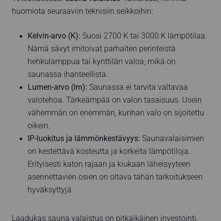
huomiota seuraaviin teknisiin seikkoihin:
Kelvin-arvo (K):
Suosi 2700 K tai 3000 K lämpötilaa.
Nämä sävyt imitoivat parhaiten perinteistä
hehkulamppua tai kynttilän valoa, mikä on
saunassa ihanteellista.
Lumen-arvo (lm):
Saunassa ei tarvita valtavaa
valotehoa. Tärkeämpää on valon tasaisuus. Usein
vähemmän on enemmän, kunhan valo on sijoitettu
oikein.
IP-luokitus ja lämmönkestävyys:
Saunavalaisimien
on kestettävä kosteutta ja korkeita lämpötiloja.
Erityisesti katon rajaan ja kiukaan läheisyyteen
asennettavien osien on oltava tähän tarkoitukseen
hyväksyttyjä.
Laadukas
sauna valaistus
on pitkäikäinen investointi.