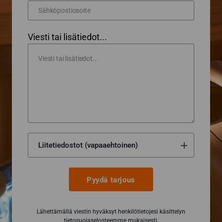
Viesti tai lisätiedot...
Pyydä tarjous
Lähettämällä viestin hyväksyt henkilötietojesi käsittelyn
tietosuojaselosteemme
mukaisesti.