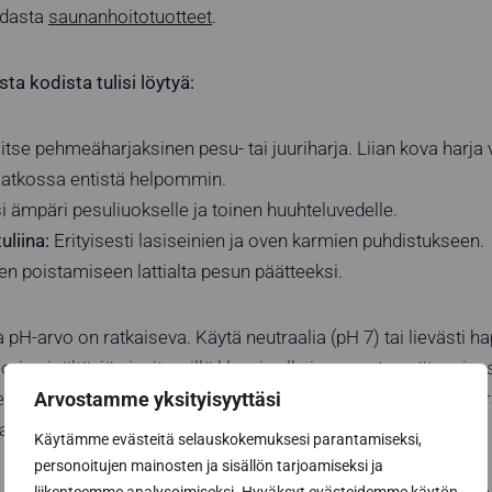
hdasta
saunanhoitotuotteet
.
sta kodista tulisi löytyä:
itse pehmeäharjaksinen pesu- tai juuriharja. Liian kova harja 
uu jatkossa entistä helpommin.
 ämpäri pesuliuokselle ja toinen huuhteluvedelle.
uliina:
Erityisesti lasiseinien ja oven karmien puhdistukseen.
n poistamiseen lattialta pesun päätteeksi.
pH-arvo on ratkaiseva. Käytä neutraalia (pH 7) tai lievästi h
ria sisältäviä aineita, sillä kloori valkaisee puuta epätasaises
ee pinnasta tikkuisen. Lisäksi kloorin haju jää helposti saunan r
Arvostamme yksityisyyttäsi
aunomiskerroilla hengitysilmaan, mikä ei ole terveellistä.
Käytämme evästeitä selauskokemuksesi parantamiseksi,
personoitujen mainosten ja sisällön tarjoamiseksi ja