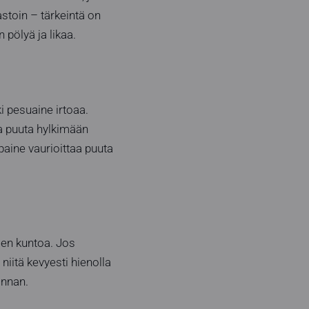
astoin – tärkeintä on
 pölyä ja likaa.
ki pesuaine irtoaa.
aa puuta hylkimään
 paine vaurioittaa puuta
jen kuntoa. Jos
 niitä kevyesti hienolla
innan.