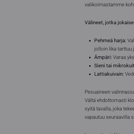
valikoimastamme ko
Välineet, jotka jokaise
Pehmeä harja:
Val
jolloin lika tartt
Ämpäri:
Varaa yksi
Sieni tai mikrokuit
Lattiakuivain:
Vede
Pesuaineen valinnassa 
Vältä ehdottomasti kloo
syitä tavalla, joka tek
vapautuu seuraavilla s