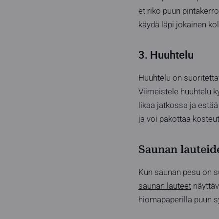
et riko puun pintakerro
käydä läpi jokainen kol
3. Huuhtelu
Huuhtelu on suoritettav
Viimeistele huuhtelu k
likaa jatkossa ja estää
ja voi pakottaa kosteut
Saunan lauteide
Kun saunan pesu on suo
saunan lauteet
näyttävä
hiomapaperilla puun sy