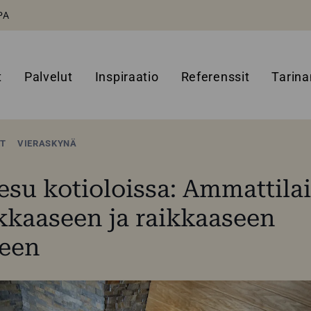
PA
t
Palvelut
Inspiraatio
Referenssit
Tarin
ET
VIERASKYNÄ
su kotioloissa: Ammattila
rkkaaseen ja raikkaaseen
een