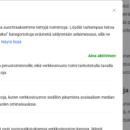
Puhdistetut ja kuivatut 
myrkytön luonnonperäin
Öljyäminen syventää p
 suorittaaksemme tiettyjä toimintoja. Löydät tarkempaa tietoa
Erityisesti lämpökäsit
ksi” kategorioituja evästeitä säilytetään selaimessasi, sillä ne
öljyämisestä.
.
Näytä lisää
Muista, että öljyäminen
Aina aktiivinen
lukitsee kosteuden pu
perustoiminnoille, eikä verkkosivusto toimi tarkoitetulla tavalla
öljyämistä kerran vuode
toja.
Lasipintojen ja
toja, kuten verkkosivuston sisällön jakamista sosiaalisen median
Nykyaikaisessa saunass
uolen ominaisuuksia.
sisustuselementtejä, mu
Lasipintojen puhdistuk
tehokkaasti.
ät ovat vuorovaikutuksessa verkkosivuston kanssa. Nämä