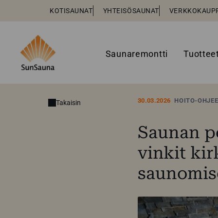
KOTISAUNAT
YHTEISÖSAUNAT
VERKKOKAUP
Saunaremontti
Tuottee
30.03.2026
HOITO-OHJE
Takaisin
Saunan pe
vinkit ki
saunomis