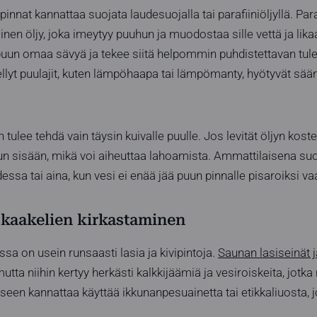
pinnat kannattaa suojata laudesuojalla tai parafiiniöljyllä. Para
en öljy, joka imeytyy puuhun ja muodostaa sille vettä ja lika
uun omaa sävyä ja tekee siitä helpommin puhdistettavan tul
ellyt puulajit, kuten lämpöhaapa tai lämpömanty, hyötyvät sää
 tulee tehdä vain täysin kuivalle puulle. Jos levität öljyn kos
un sisään, mikä voi aiheuttaa lahoamista. Ammattilaisena s
ssa tai aina, kun vesi ei enää jää puun pinnalle pisaroiksi va
 kaakelien kirkastaminen
a on usein runsaasti lasia ja kivipintoja.
Saunan lasiseinät j
tta niihin kertyy herkästi kalkkijäämiä ja vesiroiskeita, jotka 
seen kannattaa käyttää ikkunanpesuainetta tai etikkaliuosta, jo