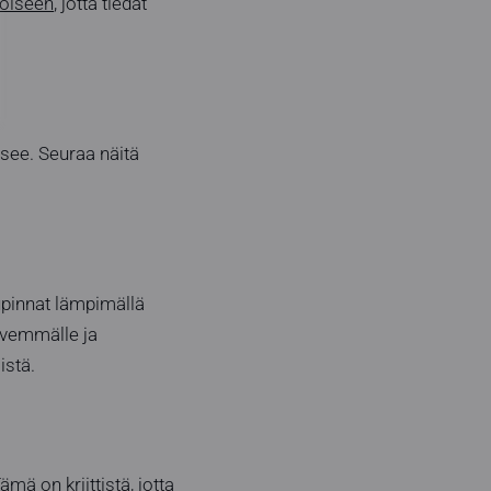
toiseen
, jotta tiedät
tsee. Seuraa näitä
upinnat lämpimällä
yvemmälle ja
istä.
mä on kriittistä, jotta