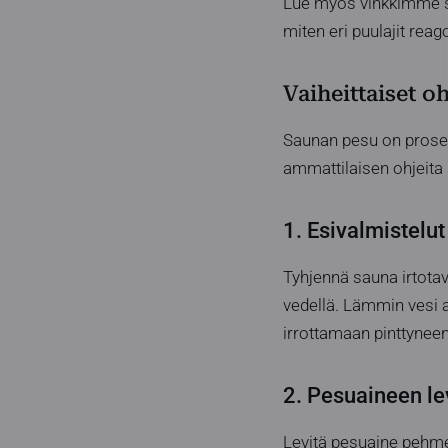
Lue myös vinkkimme s
miten eri puulajit reag
Vaiheittaiset o
Saunan pesu on prosess
ammattilaisen ohjeita
1. Esivalmistelut
Tyhjennä sauna irtotav
vedellä. Lämmin vesi 
irrottamaan pinttyneen
2. Pesuaineen lev
Levitä pesuaine pehmeä