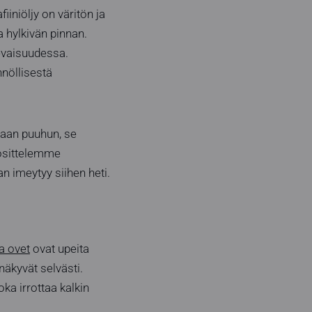
fiiniöljy on väritön ja
a hylkivän pinnan.
evaisuudessa.
nnöllisestä
teaan puuhun, se
uosittelemme
an imeytyy siihen heti.
a ovet
ovat upeita
näkyvät selvästi.
ka irrottaa kalkin