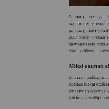
Saunan pesu on yksi t
saunomismukavuuteen e
poistaa puupinnoilta i
puun pinnan kirkkaana
käyttöasteesta riippue
oikeita välineitä ja p
Miksi saunan s
Sauna on paikka, joss
kosteus luovat otollis
esteettinen kysymys, 
kuinka oikea ylläpito 