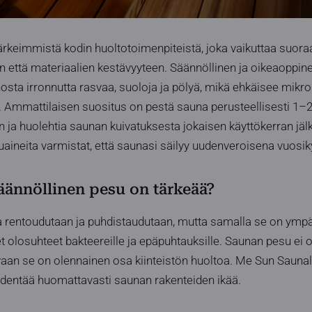
ärkeimmistä kodin huoltotoimenpiteistä, joka vaikuttaa suor
ttä materiaalien kestävyyteen. Säännöllinen ja oikeaoppin
hosta irronnutta rasvaa, suoloja ja pölyä, mikä ehkäisee mikro
. Ammattilaisen suositus on pestä sauna perusteellisesti 1–
n ja huolehtia saunan kuivatuksesta jokaisen käyttökerran jäl
esuaineita varmistat, että saunasi säilyy uudenveroisena vuos
äännöllinen pesu on tärkeää?
a rentoudutaan ja puhdistaudutaan, mutta samalla se on ympä
et olosuhteet bakteereille ja epäpuhtauksille. Saunan pesu ei 
vaan se on olennainen osa kiinteistön huoltoa. Me Sun Sauna
pidentää huomattavasti saunan rakenteiden ikää.