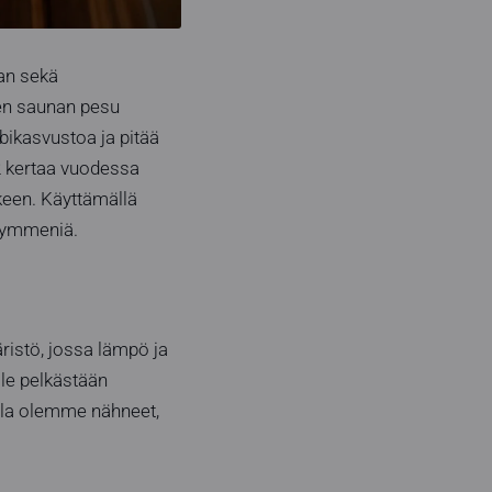
aan sekä
en saunan pesu
bikasvustoa ja pitää
2 kertaa vuodessa
keen. Käyttämällä
ikymmeniä.
ristö, jossa lämpö ja
ole pelkästään
lla olemme nähneet,