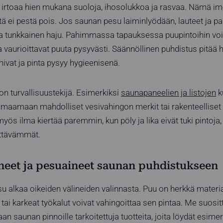
 irtoaa hien mukana suoloja, ihosolukkoa ja rasvaa. Nämä im
itä ei pestä pois. Jos saunan pesu laiminlyödään, lauteet ja 
ua tunkkainen haju. Pahimmassa tapauksessa puupintoihin voi 
 vaurioittavat puuta pysyvästi. Säännöllinen puhdistus pitää h
ivat ja pinta pysyy hygieenisenä.
n turvallisuustekijä. Esimerkiksi
saunapaneelien ja listojen
k
maamaan mahdolliset vesivahingon merkit tai rakenteelliset 
s ilma kiertää paremmin, kun pöly ja lika eivät tuki pintoja,
yttävämmät.
ineet ja pesuaineet saunan puhdistukseen
 alkaa oikeiden välineiden valinnasta. Puu on herkkä materiaal
tai karkeat työkalut voivat vahingoittaa sen pintaa. Me suos
saunan pinnoille tarkoitettuja tuotteita, joita löydät esimer