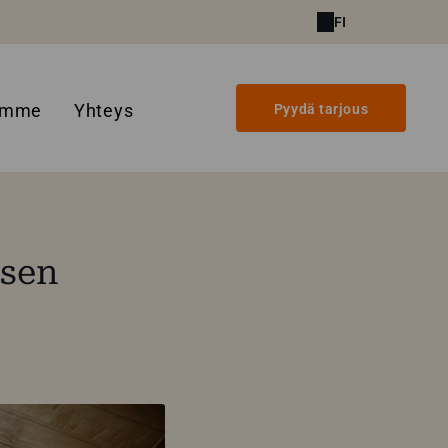
FI
amme
Yhteys
Pyydä tarjous
isen