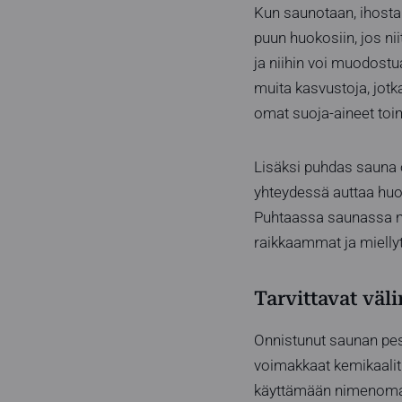
Kun saunotaan, ihosta
puun huokosiin, jos ni
ja niihin voi muodost
muita kasvustoja, jotka
omat suoja-aineet toim
Lisäksi puhdas sauna o
yhteydessä auttaa huo
Puhtaassa saunassa myö
raikkaammat ja miell
Tarvittavat väl
Onnistunut saunan pesu
voimakkaat kemikaalit 
käyttämään nimenomaan 