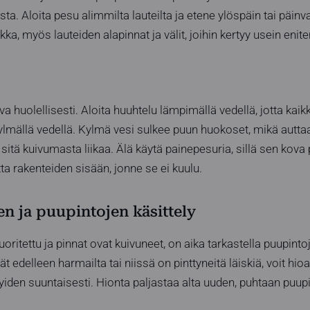
sta. Aloita pesu alimmilta lauteilta ja etene ylöspäin tai päinv
kka, myös lauteiden alapinnat ja välit, joihin kertyy usein eniten
a huolellisesti. Aloita huuhtelu lämpimällä vedellä, jotta kaik
ylmällä vedellä. Kylmä vesi sulkee puun huokoset, mikä autt
 sitä kuivumasta liikaa. Älä käytä painepesuria, sillä sen kova
ta rakenteiden sisään, jonne se ei kuulu.
n ja puupintojen käsittely
ritettu ja pinnat ovat kuivuneet, on aika tarkastella puupinto
t edelleen harmailta tai niissä on pinttyneitä läiskiä, voit hioa
iden suuntaisesti. Hionta paljastaa alta uuden, puhtaan puup