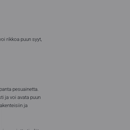
voi rikkoa puun syyt,
apanta pesuainetta.
ti ja voi avata puun
akenteisiin ja