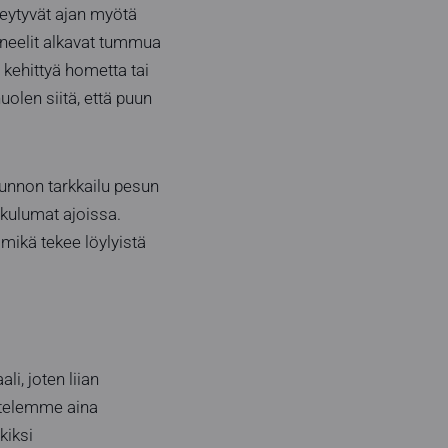
eytyvät ajan myötä
paneelit alkavat tummua
kehittyä hometta tai
uolen siitä, että puun
unnon tarkkailu pesun
kulumat ajoissa.
 mikä tekee löylyistä
i, joten liian
ittelemme aina
kiksi