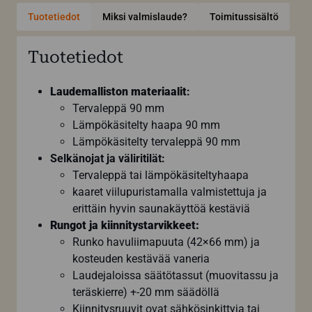
Tuotetiedot
Miksi valmislaude?
Toimitussisältö
Tuotetiedot
Laudemalliston materiaalit
:
Tervaleppä 90 mm
Lämpökäsitelty haapa 90 mm
Lämpökäsitelty tervaleppä 90 mm
Selkänojat ja väliritilät:
Tervaleppä tai lämpökäsiteltyhaapa
kaaret viilupuristamalla valmistettuja ja
erittäin hyvin saunakäyttöä kestäviä
Rungot ja kiinnitystarvikkeet:
Runko havuliimapuuta (42×66 mm) ja
kosteuden kestävää vaneria
Laudejaloissa säätötassut (muovitassu ja
teräskierre) +-20 mm säädöllä
Kiinnitysruuvit ovat sähkösinkittyja tai