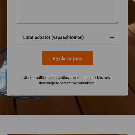
Pyydä tarjous
Lähettämällä viestin hyväksyt henkilötietojesi käsittelyn
tietosuojaselosteemme
mukaisesti.