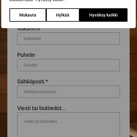
Etunimi *
Mukauta
Hylkää
Hyväksy kaikki
Sukunimi *
Puhelin
Sähköposti *
Viesti tai lisätiedot...