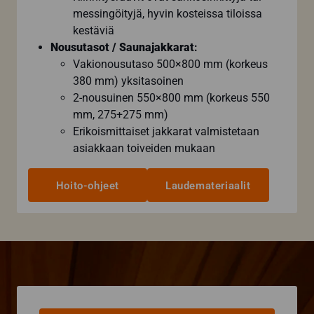
messingöityjä, hyvin kosteissa tiloissa
kestäviä
Nousutasot / Saunajakkarat
:
Vakionousutaso 500×800 mm (korkeus
380 mm) yksitasoinen
2-nousuinen 550×800 mm (korkeus 550
mm, 275+275 mm)
Erikoismittaiset jakkarat valmistetaan
asiakkaan toiveiden mukaan
Hoito-ohjeet
Laudemateriaalit