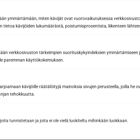
etään ymmärtämään, miten kävijät ovat vuorovaikutuksessa verkkosivus
Tilaa uutiskirje
 tietoa kävijöiden lukumäärästä, poistumisprosentista, liikenteen lähtees
Saat saunan rakentamisen ammattilaisen
parhaat vinkit ja niksit onnistuneeseen
tään verkkosivuston tärkeimpien suorituskykyindeksien ymmärtämiseen ja
saunaremonttiin
oille paremman käyttökokemuksen.
Inspiroivia saunauutisia ja
yhteystyökumppaneidemme etuja, joilla teet
parhaat saunahankinnat
joamaan kävijöille räätälöityjä mainoksia sivujen perusteella, joilla he 
Sähköpostiosoite *
jan tehokkuutta.
joita tunnistetaan ja joita ei ole vielä luokiteltu mihinkään luokkaan.
Tilaa uutiskirje