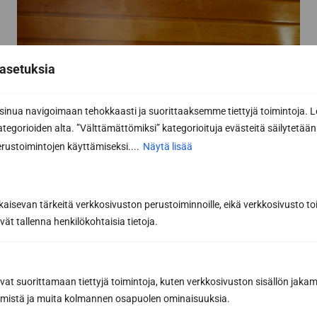
asetuksia
nua navigoimaan tehokkaasti ja suorittaaksemme tiettyjä toimintoja. L
kategorioiden alta. ”Välttämättömiksi” kategorioituja evästeitä säilytetään 
rustoimintojen käyttämiseksi....
Näytä lisää
kaisevan tärkeitä verkkosivuston perustoiminnoille, eikä verkkosivusto toi
vät tallenna henkilökohtaisia tietoja.
avat suorittamaan tiettyjä toimintoja, kuten verkkosivuston sisällön jaka
räämistä ja muita kolmannen osapuolen ominaisuuksia.