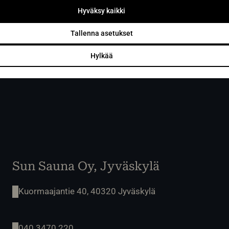
Tilaamalla hyväksyt Sun Sauna Oy:n
tietosuojaselosteen
.
Hyväksy kaikki
Voit peruttaa liittymisen koska tahansa, eikä se sido sinua
mihinkään.
Tallenna asetukset
Hylkää
Sun Sauna Oy, Jyväskylä
Kuormaajantie 40, 40320 Jyväskylä
040 3470 220