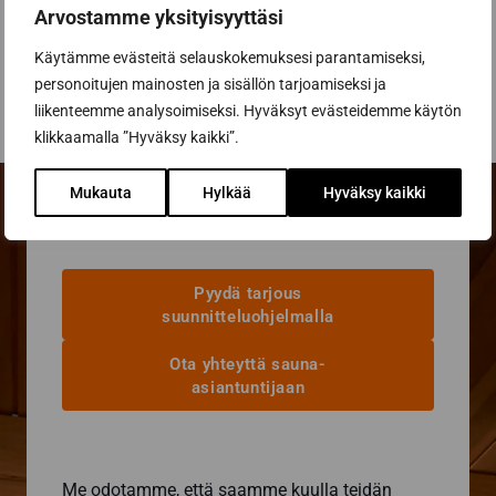
Arvostamme yksityisyyttäsi
Suomessa valvovana viranomaisena toimii
tietosuojavaltuutettu. Löydät tietosuojavaltuutetun
Käytämme evästeitä selauskokemuksesi parantamiseksi,
yhteystiedot oheisen
linkin
kautta.
personoitujen mainosten ja sisällön tarjoamiseksi ja
liikenteemme analysoimiseksi. Hyväksyt evästeidemme käytön
klikkaamalla ”Hyväksy kaikki”.
Mukauta
Hylkää
Hyväksy kaikki
Pyydä tarjous
suunnitteluohjelmalla
Ota yhteyttä sauna-
asiantuntijaan
Me odotamme, että saamme kuulla teidän