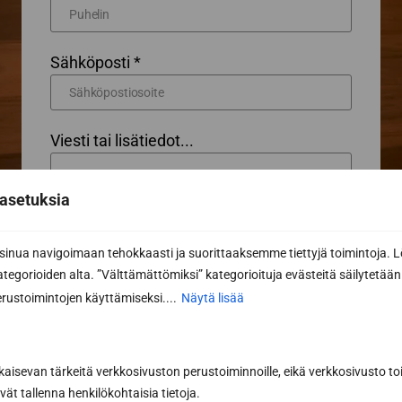
Sähköposti *
Viesti tai lisätiedot...
asetuksia
nua navigoimaan tehokkaasti ja suorittaaksemme tiettyjä toimintoja. L
kategorioiden alta. ”Välttämättömiksi” kategorioituja evästeitä säilytetään 
rustoimintojen käyttämiseksi....
Näytä lisää
kaisevan tärkeitä verkkosivuston perustoiminnoille, eikä verkkosivusto toi
vät tallenna henkilökohtaisia tietoja.
Pyydä tarjous