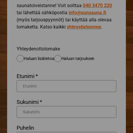
saunatoiveistanne! Voit soittaa
040 3470 220
tai lähettää sähköpostia
info@sunsauna.fi
(myös tarjouspyynnöt) tai käyttää alla olevaa
lomaketta. Katso kaikki
yhteystietomme
.
Yhteydenottolomake
Haluan lisätietoa
Haluan tarjouksen
Etunimi *
Sukunimi *
Puhelin