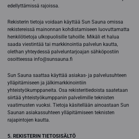
edellyttämissä rajoissa.
Rekisterin tietoja voidaan käyttää Sun Sauna omissa
rekistereissä mainonnan kohdistamiseen luovuttamatta
henkilötietoja ulkopuolisille tahoille. Mikäli et halua
saada viestintää tai markkinointia palvelun kautta,
olethan yhteydessä palveluntarjoajan sähköpostiin
osoitteessa info@sunsauna.fi
Sun Sauna saattaa käyttää asiakas- ja palvelusuhteen
ylläpitämiseen ja jälkimarkkinointiin
yhteistyökumppaneita. Osa rekisteritiedoista saatetaan
siirtää yhteistyökumppanin palvelimille teknisten
vaatimusten vuoksi. Tietoja käsitellään ainoastaan Sun
Saunan asiakassuhteen ylläpitämiseen teknisten
rajapintojen kautta.
5. REKISTERIN TIETOSISÄLTÖ