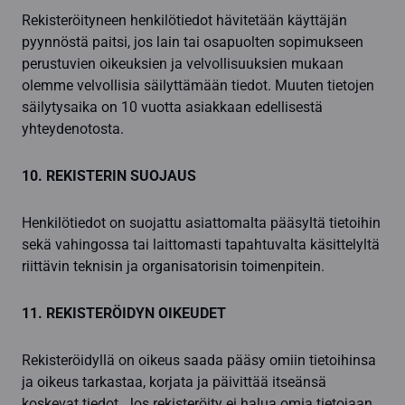
Rekisteröityneen henkilötiedot hävitetään käyttäjän
pyynnöstä paitsi, jos lain tai osapuolten sopimukseen
perustuvien oikeuksien ja velvollisuuksien mukaan
olemme velvollisia säilyttämään tiedot. Muuten tietojen
säilytysaika on 10 vuotta asiakkaan edellisestä
yhteydenotosta.
10. REKISTERIN SUOJAUS
Henkilötiedot on suojattu asiattomalta pääsyltä tietoihin
sekä vahingossa tai laittomasti tapahtuvalta käsittelyltä
riittävin teknisin ja organisatorisin toimenpitein.
11. REKISTERÖIDYN OIKEUDET
Rekisteröidyllä on oikeus saada pääsy omiin tietoihinsa
ja oikeus tarkastaa, korjata ja päivittää itseänsä
koskevat tiedot. Jos rekisteröity ei halua omia tietojaan