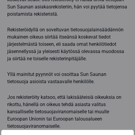
Sun Saunan asiakasrekisteriin, hän voi pyytää tietojensa
poistamista rekisteristä.
Rekisteröidyllä on soveltuvan tietosuojalainsäädännön
mukainen oikeus siirtää itseänsä koskevat tiedot
järjestelmästä toiseen, eli saada omat henkilötiedot
jäsennellyssä ja yleisesti käytössä olevassa muodossa
ja siirtää ne toiselle rekisterinpitäjälle.
Yllä mainitut pyynnöt voi osoittaa Sun Saunan
tietosuoja asioista vastaavalle henkilölle.
Jos rekisteröity katsoo, että lakisääteisiä oikeuksia on
rikottu, hänellä on oikeus tehdä asiasta valitus
kansalliselle tietosuojaviranomaiselle tai muulle
Euroopan Unionin tai Euroopan talousalueen
tietosuojaviranomaiselle.