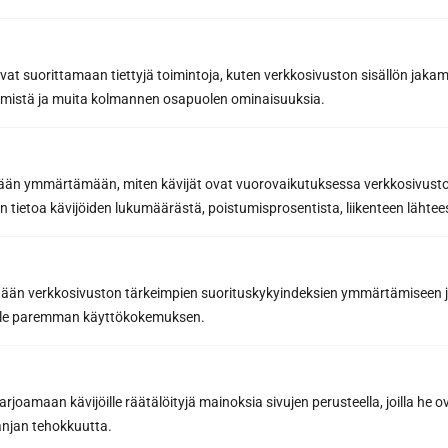
Lähettämällä viestin hyväksyt henkilötietojesi käsittelyn
avat suorittamaan tiettyjä toimintoja, kuten verkkosivuston sisällön jaka
tietosuojaselosteemme
mukaisesti.
räämistä ja muita kolmannen osapuolen ominaisuuksia.
etään ymmärtämään, miten kävijät ovat vuorovaikutuksessa verkkosivus
 tietoa kävijöiden lukumäärästä, poistumisprosentista, liikenteen lähtees
tään verkkosivuston tärkeimpien suorituskykyindeksien ymmärtämiseen ja
oille paremman käyttökokemuksen.
joamaan kävijöille räätälöityjä mainoksia sivujen perusteella, joilla he 
jan tehokkuutta.