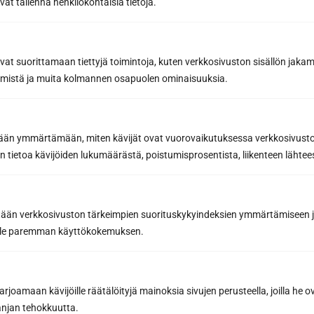
vät tallenna henkilökohtaisia tietoja.
Prenumerera på
nyhetsbrevet
avat suorittamaan tiettyjä toimintoja, kuten verkkosivuston sisällön jaka
räämistä ja muita kolmannen osapuolen ominaisuuksia.
Få de bästa tipsen och knepen för en lyckad
basturenovering från ett proffs på
bastubyggnation
Inspirerande bastunyheter och förmåner från
etään ymmärtämään, miten kävijät ovat vuorovaikutuksessa verkkosivus
våra partners för att hjälpa dig att göra de
 tietoa kävijöiden lukumäärästä, poistumisprosentista, liikenteen lähtees
bästa bastuköpen
E-postadress *
tään verkkosivuston tärkeimpien suorituskykyindeksien ymmärtämiseen ja
oille paremman käyttökokemuksen.
Prenumerera på nyhetsbrevet
joamaan kävijöille räätälöityjä mainoksia sivujen perusteella, joilla he 
jan tehokkuutta.
Genom att prenumerera godkänner du Sun Sauna Oy:s