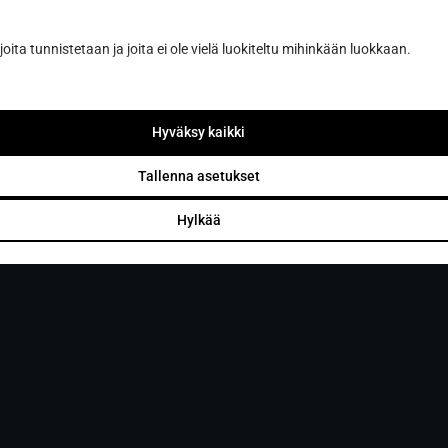
Sun Sauna Oy, Vanda, Pakkala
joita tunnistetaan ja joita ei ole vielä luokiteltu mihinkään luokkaan.
Muuuntotie 3, 01510 VANTAA
(i samband med Kannus-Talo)
0403 470 230
Hyväksy kaikki
Tallenna asetukset
info@sunsauna.fi
Hylkää
Öppettider: mån-fre 10-16. Övriga tider enligt
överenskommelse.