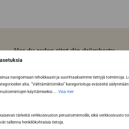
Har du redan ritat din drömbastu
med vår programvara för
asetuksia
bastudesign?
nua navigoimaan tehokkaasti ja suorittaaksemme tiettyjä toimintoja. L
Designa din bastu
kategorioiden alta. ”Välttämättömiksi” kategorioituja evästeitä säilytetään 
rustoimintojen käyttämiseksi....
Visa mer
kaisevan tärkeitä verkkosivuston perustoiminnoille, eikä verkkosivusto toi
vät tallenna henkilökohtaisia tietoja.