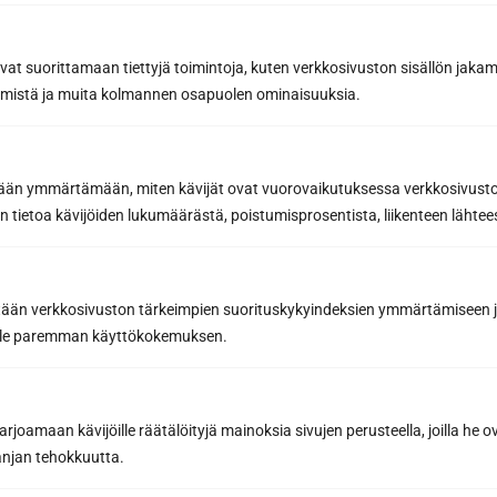
avat suorittamaan tiettyjä toimintoja, kuten verkkosivuston sisällön jaka
Sun Sauna Oy, Jyväskylä
räämistä ja muita kolmannen osapuolen ominaisuuksia.
Kuormaajantie 40, 40320 Jyväskylä, Finland
etään ymmärtämään, miten kävijät ovat vuorovaikutuksessa verkkosivus
040 3470 220
 tietoa kävijöiden lukumäärästä, poistumisprosentista, liikenteen lähtees
info@sunsauna.fi
tään verkkosivuston tärkeimpien suorituskykyindeksien ymmärtämiseen ja
Öppet vardagar 9-16 eller enligt överenskommelse.
oille paremman käyttökokemuksen.
Avhämtning av gods på vardagar kl. 07.00-15.00
eller enligt överenskommelse.
joamaan kävijöille räätälöityjä mainoksia sivujen perusteella, joilla he 
jan tehokkuutta.