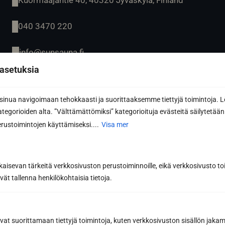
040 3470 220
info@sunsauna.fi
asetuksia
Öppet vardagar 9-16 eller enligt överenskommelse.
Avhämtning av gods på vardagar kl. 07.00-15.00
eller enligt överenskommelse.
nua navigoimaan tehokkaasti ja suorittaaksemme tiettyjä toimintoja. L
kategorioiden alta. ”Välttämättömiksi” kategorioituja evästeitä säilytetään 
rustoimintojen käyttämiseksi....
Visa mer
Sun Sauna Oy, Vanda, Pakkala
kaisevan tärkeitä verkkosivuston perustoiminnoille, eikä verkkosivusto toi
vät tallenna henkilökohtaisia tietoja.
Muuuntotie 3, 01510 VANTAA
(i samband med Kannus-Talo)
0403 470 230
avat suorittamaan tiettyjä toimintoja, kuten verkkosivuston sisällön jaka