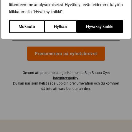
liikenteemme analysoimiseksi. Hyväksyt evästeidemme käytön
våra partners för att hjälpa dig att göra de
klikkaamalla ”Hyväksy kaikki”.
bästa bastuköpen
E-postadress *
Mukauta
Hylkää
Hyväksy kaikki
Prenumerera på nyhetsbrevet
Genom att prenumerera godkänner du Sun Sauna Oy:s
integritetspolicy
.
Du kan när som helst säga upp din prenumeration och du kommer
då inte att vara bunden av den.