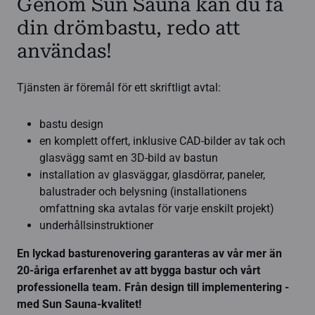
Genom Sun Sauna kan du få
din drömbastu, redo att
användas!
Tjänsten är föremål för ett skriftligt avtal:
bastu design
en komplett offert, inklusive CAD-bilder av tak och
glasvägg samt en 3D-bild av bastun
installation av glasväggar, glasdörrar, paneler,
balustrader och belysning (installationens
omfattning ska avtalas för varje enskilt projekt)
underhållsinstruktioner
En lyckad basturenovering garanteras av vår mer än
20-åriga erfarenhet av att bygga bastur och vårt
professionella team.
Från design till implementering -
med Sun Sauna-kvalitet!