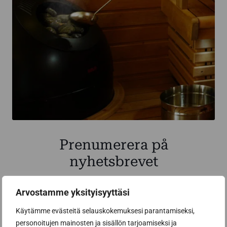
Prenumerera på
nyhetsbrevet
Få de bästa tipsen och knepen för en lyckad
Arvostamme yksityisyyttäsi
basturenovering från ett proffs på
Käytämme evästeitä selauskokemuksesi parantamiseksi,
bastubyggnation
personoitujen mainosten ja sisällön tarjoamiseksi ja
Inspirerande bastunyheter och förmåner från