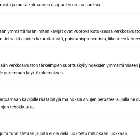
räämistä ja muita kolmannen osapuolen ominaisuuksia.
info@sunsauna.fi
Öppettider: mån-fre 10-16. Övriga tider enligt
etään ymmärtämään, miten kävijät ovat vuorovaikutuksessa verkkosivus
överenskommelse.
 tietoa kävijöiden lukumäärästä, poistumisprosentista, liikenteen lähtees
tään verkkosivuston tärkeimpien suorituskykyindeksien ymmärtämiseen ja
oille paremman käyttökokemuksen.
joamaan kävijöille räätälöityjä mainoksia sivujen perusteella, joilla he 
Begär en offert
jan tehokkuutta.
joita tunnistetaan ja joita ei ole vielä luokiteltu mihinkään luokkaan.