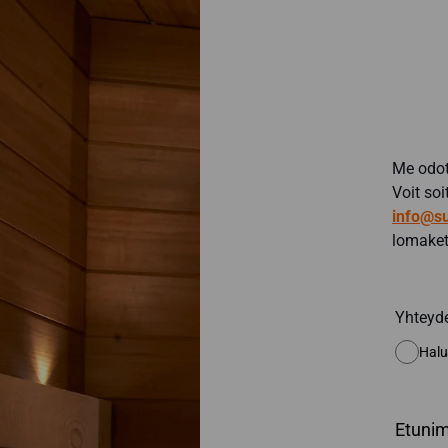
Me odot
Voit so
info@su
lomaket
Yhteyd
Halu
Etunim