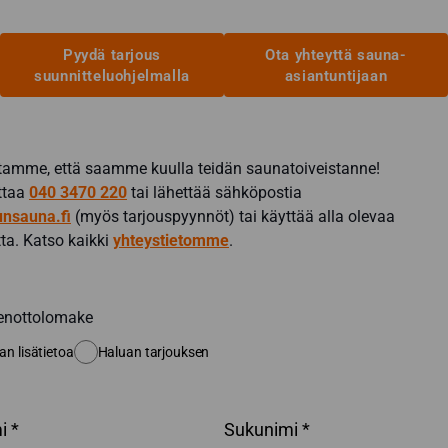
Pyydä tarjous
Ota yhteyttä sauna-
suunnitteluohjelmalla
asiantuntijaan
amme, että saamme kuulla teidän saunatoiveistanne!
ittaa
040 3470 220
tai lähettää sähköpostia
nsauna.fi
(myös tarjouspyynnöt) tai käyttää alla olevaa
ta. Katso kaikki
yhteystietomme
.
enottolomake
an lisätietoa
Haluan tarjouksen
i *
Sukunimi *