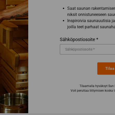
Saat saunan rakentamisen 
niksit onnistuneeseen sau
Inspiroivia saunauutisia
joilla teet parhaat saunah
Sähköpostiosoite *
Tilaa
Tilaamalla hyväksyt Sun
Voit peruttaa liittymisen koska 