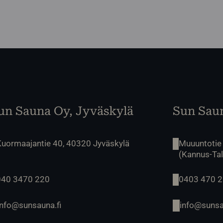
un Sauna Oy, Jyväskylä
Sun Saun
Kuormaajantie 40, 40320 Jyväskylä
Muuuntotie
(Kannus-Ta
040 3470 220
0403 470 
info@sunsauna.fi
info@sunsa