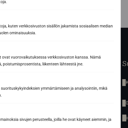
toja.
toja, kuten verkkosivuston sisällön jakamista sosiaalisen median
uolen ominaisuuksia.
ät ovat vuorovaikutuksessa verkkosivuston kanssa. Nämä
Etusivu
S
 poistumisprosentista, liikenteen lähteestä jne.
Saunaremontti
Palvelut
Tarinamme
Inspiraatio
 suorituskykyindeksien ymmärtämiseen ja analysointiin, mikä
Tuotteet
n.
Yhteys
mainoksia sivujen perusteella, joilla he ovat käyneet aiemmin, ja