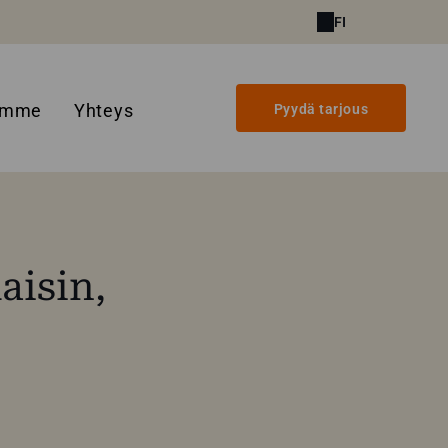
FI
amme
Yhteys
Pyydä tarjous
aisin,