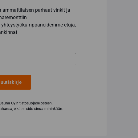
ammattilaisen parhaat vinkit ja
naremonttiin
 ja yhteystyökumppaneidemme etuja,
ankinnat
 uutiskirje
 Sauna Oy:n
tietosuojaselosteen
.
tahansa, eikä se sido sinua mihinkään.