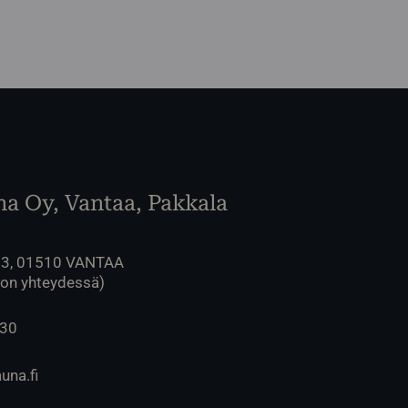
a Oy, Vantaa, Pakkala
 3, 01510 VANTAA
lon yhteydessä)
230
una.fi