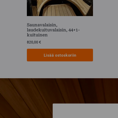
Saunavalaisin,
laudekuituvalaisin, 44+1-
kuituinen
820,00
€
Lisää ostoskoriin