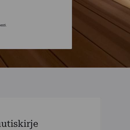
sti.
uutiskirje