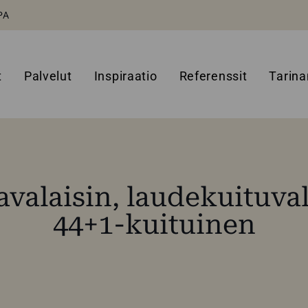
PA
t
Palvelut
Inspiraatio
Referenssit
Tarin
valaisin, laudekuituval
44+1-kuituinen