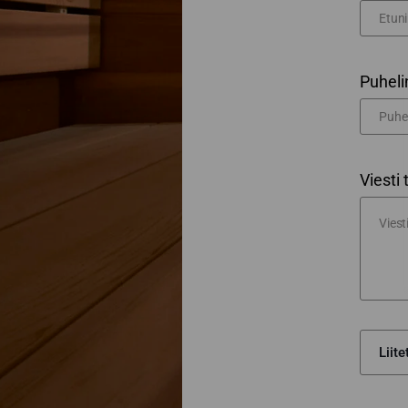
Puheli
Viesti 