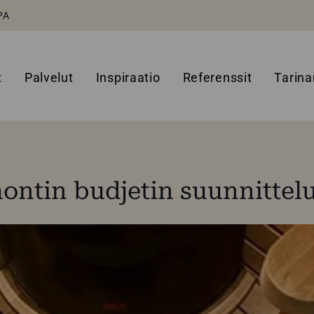
PA
t
Palvelut
Inspiraatio
Referenssit
Tarin
ntin budjetin suunnittel