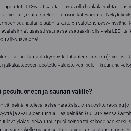
iin upotetut LED-valot saattaa myös olla hankala vaihtaa uusi
 kalliimmat, mutta mielestäni myös kätevämmät. Nykytekniikka
misen saunatilan sisään ja kuitujen valoteho pysyy hyvänä.
mavalaisimia”, useasti saunassa saattaakin olla vielä LED- tai 
pu siivousvalona!
oikin olla muutamasta kympistä tuhanteen euroon (esim. iso k
si jalkalauteeseen upotettu valaistu vesikiulu + kruununa val
ä pesuhuoneen ja saunan välille?
väliseinälle tuleva lasiseinäratkaisu on suosittu ratkaisu jo
vyyttä ja avaruuden tuntua. Lasiseinään kuuluu yleensä karm
e tuleva ylälasi sekä 1 tai 2 puoliseinän tai kokoseinän korkuis
naan vai keskelle oviseinää. Itse lasiseinän kustannus on n. 6