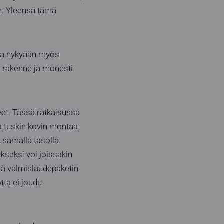
n. Yleensä tämä
 ja nykyään myös
n rakenne ja monesti
et. Tässä ratkaisussa
ta tuskin kovin montaa
 samalla tasolla
kseksi voi joissakin
tää valmislaudepaketin
tta ei joudu