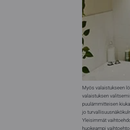
Myös valaistukseen löy
valaistuksen valitsem
puulämmitteisen kiukaa
jo turvallisuusnäkökul
Yleisimmät vaihtoehdot
huokeampi vaihtoehto