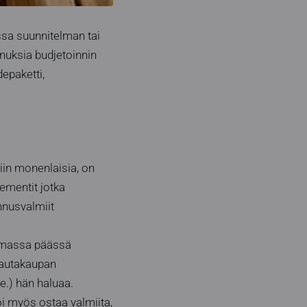
ssa suunnitelman tai
nnuksia budjetoinnin
epaketti,
niin monenlaisia, on
ementit jotka
nnusvalmiit
mmassa päässä
 rautakaupan
e.) hän haluaa.
oi myös ostaa valmiita,