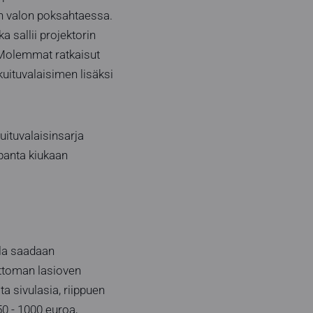
in valon poksahtaessa.
 sallii projektorin
 Molemmat ratkaisut
kuituvalaisimen lisäksi
uituvalaisinsarja
opanta kiukaan
lla saadaan
ittoman lasioven
ta sivulasia, riippuen
50 - 1000 euroa,