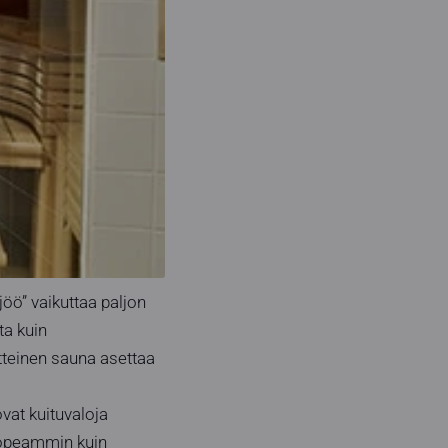
öö” vaikuttaa paljon
ta kuin
tteinen sauna asettaa
vat kuituvaloja
nopeammin kuin