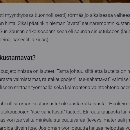
 myyntityössä (luonnollisesti) törmää jo aikaisessa vaihee
on hinta. Siksi päätinkin hieman ”avata” saunaremontin kusta
nä Sun Saunan erikoisosaamiseen eli saunan sisustukseen (laud
seinä, paneelit ja kiuas).
 kustantavat?
budjetoinnissa on lauteet. Tämä johtuu siitä että lauteita on 
rasta valmistamat, rautakauppojen” itse-sahattavat” valmisel
ulliseen mittaan työmaalla sekä kolmantena vaihtoehtona ase
 mahdollisimman kustannustehokkaasta ratkaisusta. Huokei
utakauppojen ”itse-sahattavat” lauteet. Eli rautakaupasta tai
s voi itse valita minkälaista puutavaraa (leveys, materiaali jn
kkaroida täysin itse. Jos oman työn osuutta haluaa helpottaa v