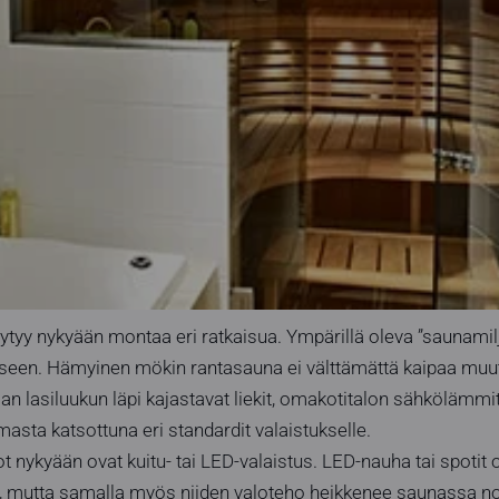
tyy nykyään montaa eri ratkaisua. Ympärillä oleva ”saunamilj
iseen. Hämyinen mökin rantasauna ei välttämättä kaipaa muu
n lasiluukun läpi kajastavat liekit, omakotitalon sähkölämmi
masta katsottuna eri standardit valaistukselle.
 nykyään ovat kuitu- tai LED-valaistus. LED-nauha tai spotit o
, mutta samalla myös niiden valoteho heikkenee saunassa 