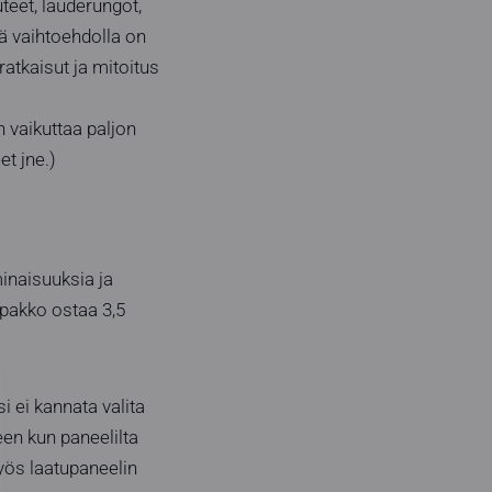
teet, lauderungot,
lä vaihtoehdolla on
atkaisut ja mitoitus
n vaikuttaa paljon
et jne.)
minaisuuksia ja
 pakko ostaa 3,5
i ei kannata valita
seen kun paneelilta
ös laatupaneelin