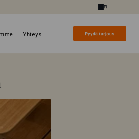
FI
amme
Yhteys
Pyydä tarjous
u