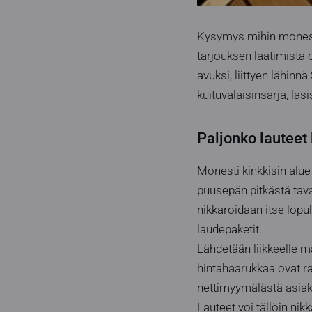
Kysymys mihin monesti
tarjouksen laatimista 
avuksi, liittyen lähin
kuituvalaisinsarja, lasi
Paljonko lauteet
Monesti kinkkisin alue 
puusepän pitkästä tava
nikkaroidaan itse lop
laudepaketit.
Lähdetään liikkeelle
hintahaarukkaa ovat ra
nettimyymälästä asiaka
Lauteet voi tällöin ni