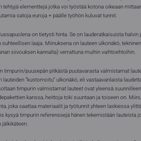
 tehtyjä elementtejä jotka voi työstää kotona oikeaan mittaa
tamia satoja euroja + päälle työhön kuluvat tunnit.
ssapuolena on tietysti hinta. Se on lauderatkaisuista halvin
 suhteellisen laaja. Miinuksena on lauteen ulkonäkö, teknine
nan siivouksen kannalta) verrattuna muihin vaihtoehtoihin.
n timpurin/puusepän pitkästä puutavarasta valmistamat laute
 lauteiden ”kustomoitu” ulkonäkö, eli vastaavanlaista laudet
soltaan timpurin valmistamat lauteet ovat yleensä suunnilleen
pakettien kanssa, heittoja toki suuntaan ja toiseen on. Miinu
ta, joka saattaa materiaalit ja työtunnit yhteen laskiessa ylit
 kysyä timpurin referenssejä hänen tekemistään lauteista jo
jälkikäteen.