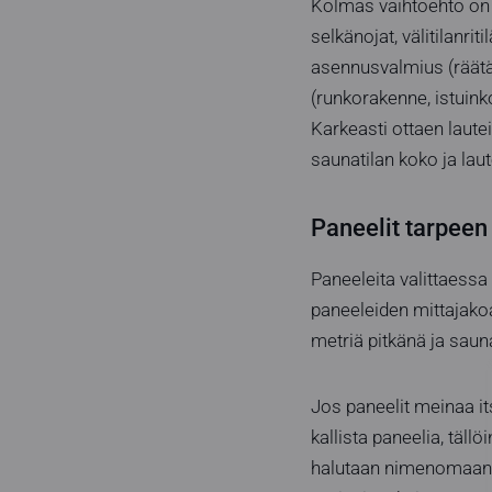
Kolmas vaihtoehto on v
selkänojat, välitilanri
asennusvalmius (räätäl
(runkorakenne, istuink
Karkeasti ottaen laute
saunatilan koko ja laut
Paneelit tarpee
Paneeleita valittaessa
paneeleiden mittajakoa
metriä pitkänä ja saun
Jos paneelit meinaa it
kallista paneelia, täll
halutaan nimenomaan l