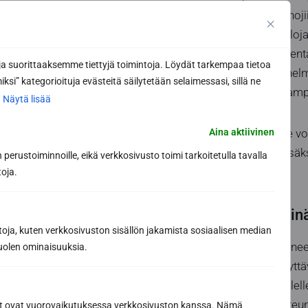
kuituvalojen. Selkänoj
Kuidut ovat LED-valoja
sekä muuntajan asenta
 suorittaaksemme tiettyjä toimintoja. Löydät tarkempaa tietoa
ovat kuitenkin ”tunnel
ksi” kategorioituja evästeitä säilytetään selaimessasi, sillä ne
perinteinen hehkulamp
.
Näytä lisää
Hinta valaistukselle v
Aina aktiivinen
kattoon ja tämän lisäk
perustoiminnoille, eikä verkkosivusto toimi tarkoitetulla tavalla
ympärille).
toja.
Lasinen välisein
toja, kuten verkkosivuston sisällön jakamista sosiaalisen median
Saunan ja pesuhuoneen 
uolen ominaisuuksia.
saunaosastolle näyttä
lisäksi oven yläpuolell
onko ovi sijoitettu reu
ät ovat vuorovaikutuksessa verkkosivuston kanssa. Nämä