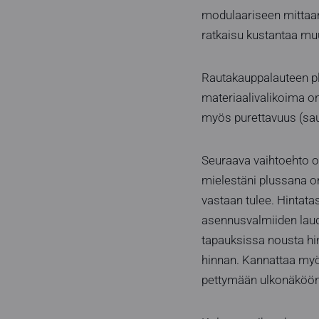
modulaariseen mittaan
ratkaisu kustantaa muu
Rautakauppalauteen plu
materiaalivalikoima on
myös purettavuus (sau
Seuraava vaihtoehto o
mielestäni plussana on
vastaan tulee. Hintata
asennusvalmiiden laude
tapauksissa nousta hin
hinnan. Kannattaa myös
pettymään ulkonäköön 