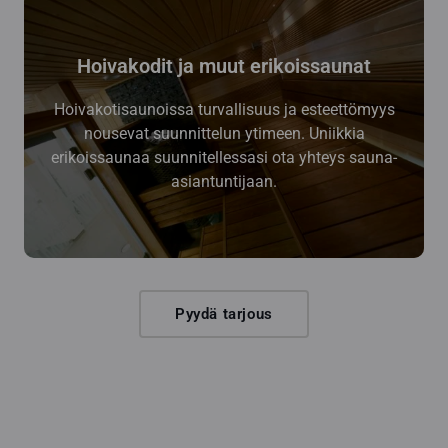
Hoivakodit ja muut erikoissaunat
Hoivakotisaunoissa turvallisuus ja esteettömyys
nousevat suunnittelun ytimeen. Uniikkia
erikoissaunaa suunnitellessasi ota yhteys sauna-
asiantuntijaan.
Pyydä tarjous