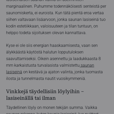
marginaalinen. Puhumme todennäköisesti senteistä per
saunomiskerta, ei euroista. Kun tätä pientä eroa vertaa
siihen valtavaan lisäarvoon, jonka saunan lasiseinä tuo
kodin estetiikkaan, valoisuuteen ja tilan tuntuun, on
helppo todeta sijoituksen olevan kannattava.
Kyse ei ole siis energian haaskaamisesta, vaan sen
älykkäästä käytöstä halutun lopputuloksen
saavuttamiseksi. Oikein asennettu ja laadukkaasta 8
mm karkaistusta turvalasista valmistettu
saunan
lasiseinä
on kestävä ja ajaton valinta, jonka tuomasta
ilosta ja tunnelmasta nautit vuosikymmeniä.
Vinkkejä täydellisiin löylyihin –
lasiseinällä tai ilman
Täydellinen löyly on monen tekijän summa. Vaikka