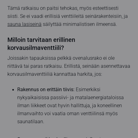
Tämä ratkaisu on paitsi tehokas, myös esteettisesti
siisti. Se ei vaadi erillisiä venttiileitä seinärakenteisiin, ja
sauna lasiseinä
säilyttää minimalistisen ilmeensä.
Milloin tarvitaan erillinen
korvausilmaventtiili?
Joissakin tapauksissa pelkkä ovenalusrako ei ole
riittävä tai paras ratkaisu. Erillistä, seinään asennettavaa
korvausilmaventtiiliä kannattaa harkita, jos:
Rakennus on erittäin tiivis:
Esimerkiksi
nykyaikaisissa passiivi- ja matalaenergiataloissa
ilman liikkeet ovat hyvin hallittuja, ja koneellinen
ilmanvaihto voi vaatia oman venttiilinsä myös
saunatilaan.