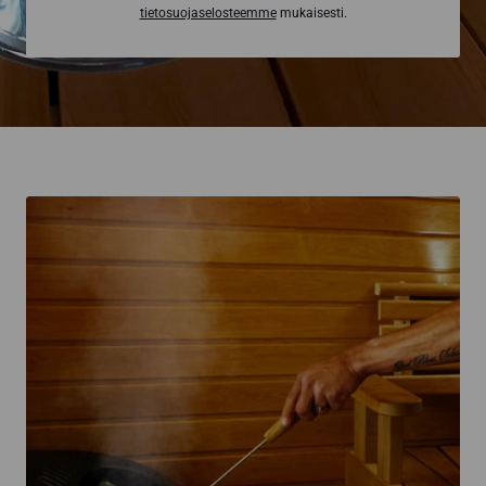
tietosuojaselosteemme
mukaisesti.