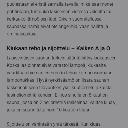
puolestaan ei eristä samalla tavalla, mikä saa monet
pohtimaan, tuntuuko lasiseinän vieressä viileältä tai
karkaako lämpö sen läpi. Oikein suunnitellussa
saunassa nämä eivät ole ongelmia, vaan hallittuja
ominaisuuksia.
Kiukaan teho ja sijoittelu – Kaiken A ja O
Lasiseinäisen saunan tärkein sääntö liittyy kiukaaseen.
Koska lasipinnat eivät varastoi lämpöä, kiukaalta
vaaditaan hieman enemmän tehoa kompensoimaan
lämpöhukkaa. Hyvä nyrkkisääntö on lisätä saunan
laskennalliseen tilavuuteen yksi kuutiometri jokaista
lasineliömetriä kohden. Eli jos sinulla on 8 kuution
sauna, jossa on 2 neliömetriä lasiseinää, valitse kiuas,
joka on suunniteltu noin 10 kuution tilaan.
Sijoittelu on vähintään yhtä tärkeää. Kun kiuas