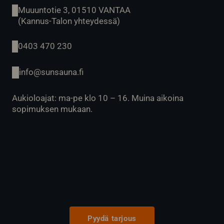
Muuuntotie 3, 01510 VANTAA
(Kannus-Talon yhteydessä)
0403 470 230
info@sunsauna.fi
Aukioloajat: ma-pe klo 10 – 16. Muina aikoina
sopimuksen mukaan.
Pyydä tarjous