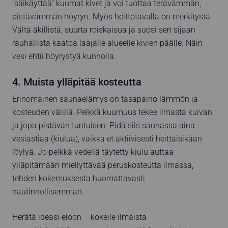
”säikäyttää" kuumat kivet ja voi tuottaa terävämmän,
pistävämmän höyryn. Myös heittotavalla on merkitystä.
Vältä äkillistä, suurta roiskaisua ja suosi sen sijaan
rauhallista kaatoa laajalle alueelle kivien päälle. Näin
vesi ehtii höyrystyä kunnolla.
4. Muista ylläpitää kosteutta
Erinomainen saunaelämys on tasapaino lämmön ja
kosteuden välillä. Pelkkä kuumuus tekee ilmasta kuivan
ja jopa pistävän tuntuisen. Pidä siis saunassa aina
vesiastiaa (kiulua), vaikka et aktiivisesti heittäisikään
löylyä. Jo pelkkä vedellä täytetty kiulu auttaa
ylläpitämään miellyttävää peruskosteutta ilmassa,
tehden kokemuksesta huomattavasti
nautinnollisemman.
Herätä ideasi eloon – kokeile ilmaista