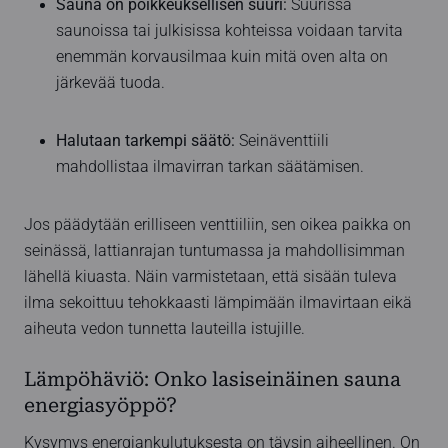
Sauna on poikkeuksellisen suuri:
Suurissa
saunoissa tai julkisissa kohteissa voidaan tarvita
enemmän korvausilmaa kuin mitä oven alta on
järkevää tuoda.
Halutaan tarkempi säätö:
Seinäventtiili
mahdollistaa ilmavirran tarkan säätämisen.
Jos päädytään erilliseen venttiiliin, sen oikea paikka on
seinässä, lattianrajan tuntumassa ja mahdollisimman
lähellä kiuasta. Näin varmistetaan, että sisään tuleva
ilma sekoittuu tehokkaasti lämpimään ilmavirtaan eikä
aiheuta vedon tunnetta lauteilla istujille.
Lämpöhäviö: Onko lasiseinäinen sauna
energiasyöppö?
Kysymys energiankulutuksesta on täysin aiheellinen. On