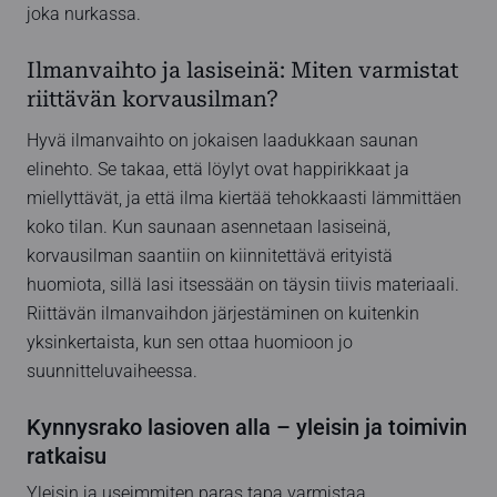
joka nurkassa.
Ilmanvaihto ja lasiseinä: Miten varmistat
riittävän korvausilman?
Hyvä ilmanvaihto on jokaisen laadukkaan saunan
elinehto. Se takaa, että löylyt ovat happirikkaat ja
miellyttävät, ja että ilma kiertää tehokkaasti lämmittäen
koko tilan. Kun saunaan asennetaan lasiseinä,
korvausilman saantiin on kiinnitettävä erityistä
huomiota, sillä lasi itsessään on täysin tiivis materiaali.
Riittävän ilmanvaihdon järjestäminen on kuitenkin
yksinkertaista, kun sen ottaa huomioon jo
suunnitteluvaiheessa.
Kynnysrako lasioven alla – yleisin ja toimivin
ratkaisu
Yleisin ja useimmiten paras tapa varmistaa