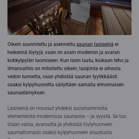
Oikein suunniteltu ja asennettu
saunan lasiseinä
ei
heikennä löylyjä, vaan on avain modernin ja avaran
kotikylpylän luomiseen. Kun lasin laatu, kiukaan teho ja
ilmanvaihto on mitoitettu oikein, lasipinta ei aiheuta
vedon tunnetta, vaan yhdistää saunan tyylikkäästi
osaksi kylpyhuonetta säilyttäen samalla erinomaisen
saunaelämyksen.
Lasiseinä on noussut yhdeksi suosituimmista
elementeistä modernissa saunassa – ja syystä. Se tuo
tilaan valoa, avaruutta ja yhdistää löylyhuoneen
saumattomasti osaksi kylpyhuoneen sisustusta.