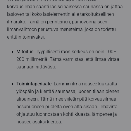
korvausilman saanti lasiseinäisessä saunassa on jättää
lasioven tai koko lasielementin alle tarkoituksellinen
ilmarako. Tämä on perinteinen, painovoimaiseen
ilmanvaihtoon perustuva menetelmä, joka on todettu
erittäin toimivaksi.
Mitoitus:
Tyypillisesti raon korkeus on noin 100–
200 millimetriä. Tämä varmistaa, että ilmaa virtaa
saunaan riittävästi.
Toimintaperiaate:
Lämmin ilma nousee kiukaalta
ylöspäin ja kiertää saunassa, luoden tilaan pienen
alipaineen. Tämä imee viileämpää korvausilmaa
pesuhuoneen puolelta oven alta sisään. Ilmavirta
ohjautuu luonnostaan kohti kiuasta, lämpenee ja
nousee osaksi kiertoa.