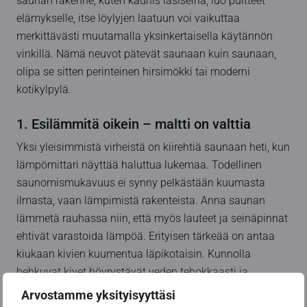
saunan rakenne, kuten kaunis lasiseinä, luo puitteet
elämykselle, itse löylyjen laatuun voi vaikuttaa
merkittävästi muutamalla yksinkertaisella käytännön
vinkillä. Nämä neuvot pätevät saunaan kuin saunaan,
olipa se sitten perinteinen hirsimökki tai moderni
kotikylpylä.
1. Esilämmitä oikein – maltti on valttia
Yksi yleisimmistä virheistä on kiirehtiä saunaan heti, kun
lämpömittari näyttää haluttua lukemaa. Todellinen
saunomismukavuus ei synny pelkästään kuumasta
ilmasta, vaan lämpimistä rakenteista. Anna saunan
lämmetä rauhassa niin, että myös lauteet ja seinäpinnat
ehtivät varastoida lämpöä. Erityisen tärkeää on antaa
kiukaan kivien kuumentua läpikotaisin. Kunnolla
hehkuvat kivet höyrystävät veden tehokkaasti ja
tuottavat pehmeän, täyteläisen löylyn.
Arvostamme yksityisyyttäsi