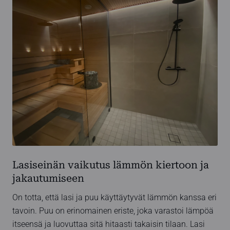
Lasiseinän vaikutus lämmön kiertoon ja
jakautumiseen
On totta, että lasi ja puu käyttäytyvät lämmön kanssa eri
tavoin. Puu on erinomainen eriste, joka varastoi lämpöä
itseensä ja luovuttaa sitä hitaasti takaisin tilaan. Lasi