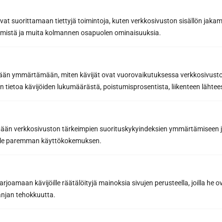
avat suorittamaan tiettyjä toimintoja, kuten verkkosivuston sisällön jaka
räämistä ja muita kolmannen osapuolen ominaisuuksia.
etään ymmärtämään, miten kävijät ovat vuorovaikutuksessa verkkosivus
 tietoa kävijöiden lukumäärästä, poistumisprosentista, liikenteen lähtees
Miten esikäsitellä lauteet pesun
jälkeen? – Parhaat vinkit puhdistetun
pinnan suojaamiseen ja lian
hylkimiseen arjessa
tään verkkosivuston tärkeimpien suorituskykyindeksien ymmärtämiseen ja
oille paremman käyttökokemuksen.
Lauteiden esikäsittely ja suojaaminen puhdistuksen
jälkeen on kriittinen vaihe saunan pitkäikäisyyden
varmistamiseksi. Kun saunan...
Lue lisää
joamaan kävijöille räätälöityjä mainoksia sivujen perusteella, joilla he 
jan tehokkuutta.