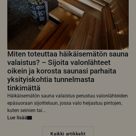
Miten toteuttaa häikäisemätön sauna
valaistus? – Sijoita valonlähteet
oikein ja korosta saunasi parhaita
yksityiskohtia tunnelmasta
tinkimättä
Häikäisemätön sauna valaistus perustuu valonlähteiden
epäsuoraan sijoitteluun, jossa valo heijastuu pintojen,
kuten seinien tai...
Lue lisää
Kaikki artikkelit