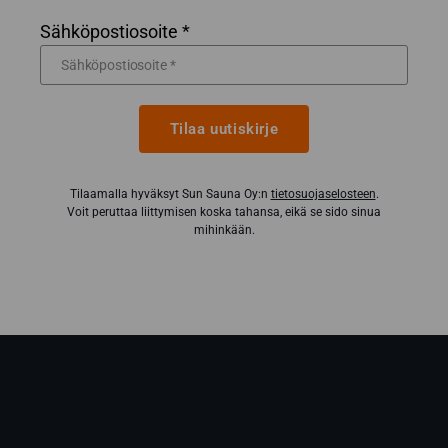
Sähköpostiosoite *
Tilaa uutiskirje
Tilaamalla hyväksyt Sun Sauna Oy:n
tietosuojaselosteen
.
Voit peruttaa liittymisen koska tahansa, eikä se sido sinua
mihinkään.