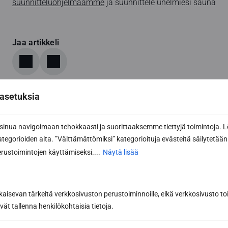
suunnitteluohjelmaamme
ja suunnittele unelmiesi sauna
Jaa artikkeli
asetuksia
nua navigoimaan tehokkaasti ja suorittaaksemme tiettyjä toimintoja. L
kategorioiden alta. ”Välttämättömiksi” kategorioituja evästeitä säilytetään 
rustoimintojen käyttämiseksi....
Näytä lisää
Lue myös
kaisevan tärkeitä verkkosivuston perustoiminnoille, eikä verkkosivusto toi
vät tallenna henkilökohtaisia tietoja.