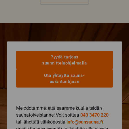
Pyydä tarjous
suunnitteluohjelmalla
Ota yhteyttä sauna-
asiantuntijaan
Me odotamme, että saamme kuulla teidän
saunatoiveistanne! Voit soittaa
040 3470 220
tai lähettää sähköpostia
info@sunsauna.fi
(myös tarjouspyynnöt) tai käyttää alla olevaa