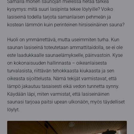
Samalla monen saunojan mielessä herää tärkeä
kysymys: mitä suuri lasipinta tekee löylyille? Voiko
lasiseinä todella tarjota samanlaisen pehmeän ja
kostean lämmön kuin perinteinen hirsiseinäinen sauna?
Huoli on ymmärrettävä, mutta useimmiten turha. Kun
saunan lasiseinä toteutetaan ammattitaidolla, se ei ole
este laadukkaalle saunaelämykselle, päinvastoin. Kyse
on kokonaisuuden hallinnasta – oikeanlaisesta
turvalasista, riittävän tehokkaasta kiukaasta ja sen
oikeasta sijoittelusta. Nämä tekijät varmistavat, että
lämpö jakautuu tasaisesti eikä vedon tunnetta synny.
Käydään läpi, miten varmistat, että lasiseinäinen
saunasi tarjoaa paitsi upean ulkonäön, myös täydelliset
löylyt.