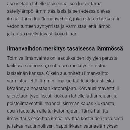
asennetaan lähelle lasiseinää, sen luovuttama
säteilylämpö lämmittää lasia ja sen edessä olevaa
ilmaa. Tämä luo ”lämpöverhon", joka estää tehokkaasti
vedon tunteen syntymistä ja varmistaa, että lämpö
jakautuu miellyttävästi koko tilaan.
Ilmanvaihdon merkitys tasaisessa lämmössä
Toimiva ilmanvaihto on laadukkaiden löylyjen perusta
kaikissa saunoissa, mutta sen merkitys korostuu
lasiseinän kanssa. Oikein suunniteltu ilmanvaihto
varmistaa, että lämmin ilma kiertää tehokkaasti eikä
keräänny ainoastaan katonrajaan. Korvausilmaventtiili
sijoitetaan tyypillisesti kiukaan lähelle lattianrajaan, ja
poistoilmaventtiili mahdollisimman kauas kiukaasta,
usein lauteiden alle tai katonrajaan. Tämä hallittu
ilmavirtaus sekoittaa ilmaa, levittää kosteuden tasaisesti
ja takaa nautinnollisen, happirikkaan saunaelämyksen