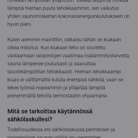
niinkään lämpötilan ylläpitoon. Vaikka lasipinta hohkaa
lämpöä hieman puuta tehokkaammin, sen vaikutus
yhden saunomiskerran kokonaisenergiankulutukseen on
hyvin pieni.
Kuten aiemmin mainittiin, ratkaisu tähän on kiukaan
oikea mitoitus. Kun kiukaan teho on sovitettu
vastaamaan lasipintojen vaatimaa lisälämmitystarvetta,
sauna lämpenee joutuisasti ja saavuttaa
tavoitelämpötilan tehokkaasti. Hieman tehokkaampi
kiuas ei välttämättä kuluta enempää sähköä, vaan se
tekee työnsä nopeammin ja ylläpitää lämpöä
pienemmällä teholla termostaatin ohjaamana.
Mitä se tarkoittaa käytännössä
sähkölaskullesi?
Todellisuudessa ero sähkölaskussa perinteisen ja
lasiseinäisen saunan välillä on useimmiten