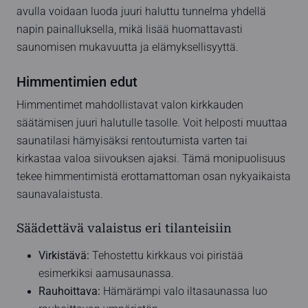
avulla voidaan luoda juuri haluttu tunnelma yhdellä
napin painalluksella, mikä lisää huomattavasti
saunomisen mukavuutta ja elämyksellisyyttä.
Himmentimien edut
Himmentimet mahdollistavat valon kirkkauden
säätämisen juuri halutulle tasolle. Voit helposti muuttaa
saunatilasi hämyisäksi rentoutumista varten tai
kirkastaa valoa siivouksen ajaksi. Tämä monipuolisuus
tekee himmentimistä erottamattoman osan nykyaikaista
saunavalaistusta.
Säädettävä valaistus eri tilanteisiin
Virkistävä:
Tehostettu kirkkaus voi piristää
esimerkiksi aamusaunassa.
Rauhoittava:
Hämärämpi valo iltasaunassa luo