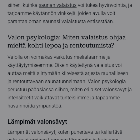
siihen, kuinka
saunan valaistus
voi tukea hyvinvointia, ja
tarjoamme käytännön vinkkejä, joiden avulla voit
parantaa oman saunasi valaistusta entisestään.
Valon psykologia: Miten valaistus ohjaa
mieltä kohti lepoa ja rentoutumista?
Valolla on voimakas vaikutus mielialaamme ja
käyttäytymiseemme. Oikein käytettynä valaistus voi
auttaa meitä siirtymään kiireisestä arjesta rauhalliseen
ja rentouttavaan saunatunnelmaan. Valon psykologia
perustuu pääasiassa siihen, miten erilaiset valonsävyt ja
intensiteetit vaikuttavat tunteisiimme ja tapaamme
havainnoida ympäristöä.
Lämpimät valonsävyt
Lämpimät valonsävyt, kuten punertava tai kellertävä