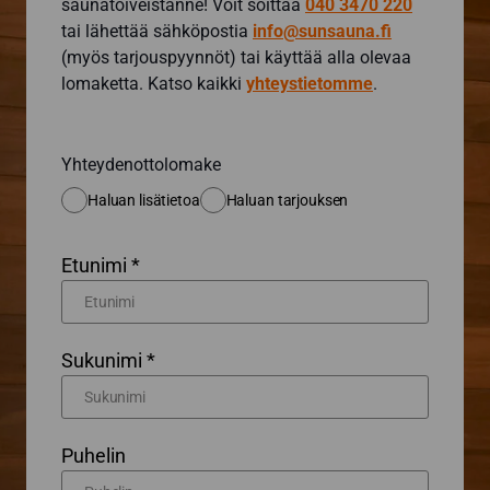
saunatoiveistanne! Voit soittaa
040 3470 220
tai lähettää sähköpostia
info@sunsauna.fi
(myös tarjouspyynnöt) tai käyttää alla olevaa
lomaketta. Katso kaikki
yhteystietomme
.
Yhteydenottolomake
Haluan lisätietoa
Haluan tarjouksen
Etunimi *
Sukunimi *
Puhelin