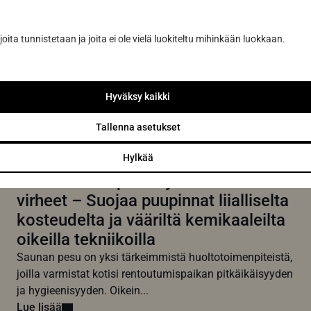
joita tunnistetaan ja joita ei ole vielä luokiteltu mihinkään luokkaan.
Hyväksy kaikki
Tallenna asetukset
Hylkää
Vältä saunan pesun yleisimmät
virheet – Suojaa puupinnat liialliselta
kosteudelta ja vääriltä kemikaaleilta
oikeilla tekniikoilla
Saunan pesu on yksi tärkeimmistä huoltotoimenpiteistä,
joilla varmistat kotisi rentoutumispaikan pitkäikäisyyden
ja hygieenisyyden. Oikein...
Lue lisää