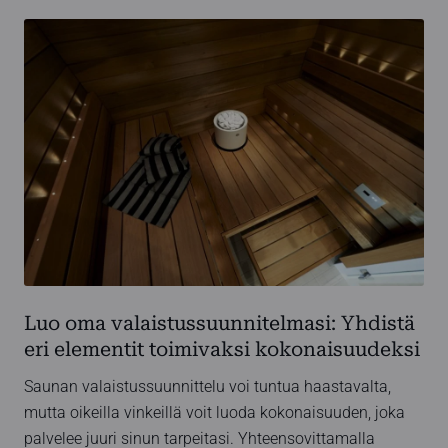
Luo oma valaistussuunnitelmasi: Yhdistä
eri elementit toimivaksi kokonaisuudeksi
Saunan valaistussuunnittelu voi tuntua haastavalta,
mutta oikeilla vinkeillä voit luoda kokonaisuuden, joka
palvelee juuri sinun tarpeitasi. Yhteensovittamalla