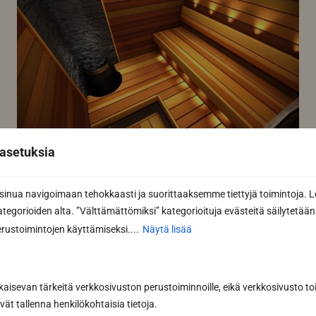
asetuksia
Miten esikäsitellä lauteet pesun
jälkeen? – Parhaat vinkit puhdistetun
nua navigoimaan tehokkaasti ja suorittaaksemme tiettyjä toimintoja. L
pinnan suojaamiseen ja lian
kategorioiden alta. ”Välttämättömiksi” kategorioituja evästeitä säilytetään 
hylkimiseen arjessa
rustoimintojen käyttämiseksi....
Näytä lisää
Lauteiden esikäsittely ja suojaaminen puhdistuksen
jälkeen on kriittinen vaihe saunan pitkäikäisyyden
varmistamiseksi. Kun saunan...
kaisevan tärkeitä verkkosivuston perustoiminnoille, eikä verkkosivusto toi
Lue lisää
vät tallenna henkilökohtaisia tietoja.