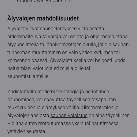
rauhoittavan ympäristön.
Älyvalojen mahdollisuudet
Älyvalot vievät saunaelämyksen vielä astetta
pidemmälle. Näitä valoja voi ohjata ja ohjelmoida etänä
älypuhelimella tai äänikomentojen avulla, jolloin saunan
tunnelman muuttaminen on vain yhden kytkimen tai
komennon päässä. Älyvalaistuksella voi helposti luoda
haluamiasi valotiloja eri mielialoille tai
saunomistilanteille.
Yhdistämällä moderni teknologia ja perinteinen
saunominen, voi saavuttaa täydellisen tasapainon
mukavuuden ja elämyksen välillä. Himmentimien ja
älyvalojen ansiosta
saunan valaistus
on aina täydellinen
– olitpa sitten rentoutumassa yksin tai nauttimassa
ystävien seurasta.