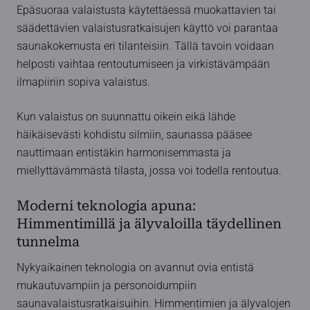
Epäsuoraa valaistusta käytettäessä muokattavien tai
säädettävien valaistusratkaisujen käyttö voi parantaa
saunakokemusta eri tilanteisiin. Tällä tavoin voidaan
helposti vaihtaa rentoutumiseen ja virkistävämpään
ilmapiiriin sopiva valaistus.
Kun valaistus on suunnattu oikein eikä lähde
häikäisevästi kohdistu silmiin, saunassa pääsee
nauttimaan entistäkin harmonisemmasta ja
miellyttävämmästä tilasta, jossa voi todella rentoutua.
Moderni teknologia apuna:
Himmentimillä ja älyvaloilla täydellinen
tunnelma
Nykyaikainen teknologia on avannut ovia entistä
mukautuvampiin ja personoidumpiin
saunavalaistusratkaisuihin. Himmentimien ja älyvalojen