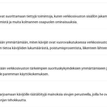
avat suorittamaan tiettyjä toimintoja, kuten verkkosivuston sisällön jaka
räämistä ja muita kolmannen osapuolen ominaisuuksia.
etään ymmärtämään, miten kävijät ovat vuorovaikutuksessa verkkosivus
 tietoa kävijöiden lukumäärästä, poistumisprosentista, liikenteen lähtees
tään verkkosivuston tärkeimpien suorituskykyindeksien ymmärtämiseen ja
oille paremman käyttökokemuksen.
joamaan kävijöille räätälöityjä mainoksia sivujen perusteella, joilla he 
jan tehokkuutta.