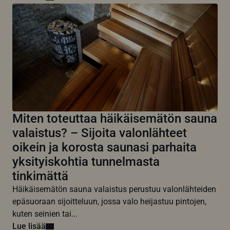
Miten toteuttaa häikäisemätön sauna
valaistus? – Sijoita valonlähteet
oikein ja korosta saunasi parhaita
yksityiskohtia tunnelmasta
tinkimättä
Häikäisemätön sauna valaistus perustuu valonlähteiden
epäsuoraan sijoitteluun, jossa valo heijastuu pintojen,
kuten seinien tai...
Lue lisää