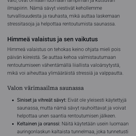
valo, ovat omiaan luomaan lämpimän ja kutsuvan
ilmapiirin. Nämä sävyt viestivät kehollemme
turvallisuudesta ja rauhasta, mikä auttaa laskemaan
stressitasoja ja helpottaa rentoutumista saunassa.
Himmeä valaistus ja sen vaikutus
Himmeä valaistus on tehokas keino ohjata mieli pois
päivän kiireistä. Se auttaa kehoa valmistautumaan
rentoutumiseen vähentämällä liiallista valoärsytystä,
mikä voi aiheuttaa ylimääräistä stressiä ja valppautta.
Valon värimaailma saunassa
Siniset ja vihreät sävyt:
Eivät ole yleisesti käytettyjä
saunassa, mutta nämä sävyt rauhoittavat ja voivat
helpottaa unen saantia rentoutumisen jälkeen.
Keltainen ja oranssi:
Näitä käytetään usein luomaan
auringonlaskun kaltaista tunnelmaa, joka tunnetusti