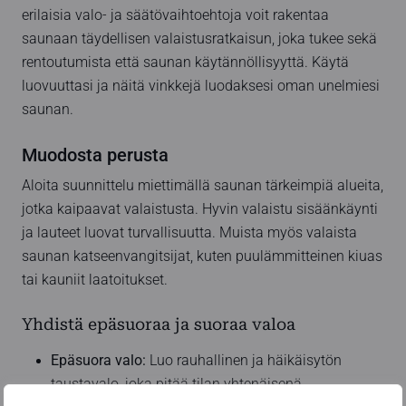
erilaisia valo- ja säätövaihtoehtoja voit rakentaa
saunaan täydellisen valaistusratkaisun, joka tukee sekä
rentoutumista että saunan käytännöllisyyttä. Käytä
luovuuttasi ja näitä vinkkejä luodaksesi oman unelmiesi
saunan.
Muodosta perusta
Aloita suunnittelu miettimällä saunan tärkeimpiä alueita,
jotka kaipaavat valaistusta. Hyvin valaistu sisäänkäynti
ja lauteet luovat turvallisuutta. Muista myös valaista
saunan katseenvangitsijat, kuten puulämmitteinen kiuas
tai kauniit laatoitukset.
Yhdistä epäsuoraa ja suoraa valoa
Epäsuora valo:
Luo rauhallinen ja häikäisytön
taustavalo, joka pitää tilan yhtenäisenä.