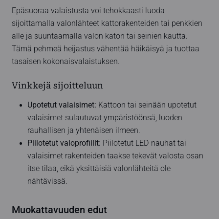
Epäsuoraa valaistusta voi tehokkaasti luoda
sijoittamalla valonlähteet kattorakenteiden tai penkkien
alle ja suuntaamalla valon katon tai seinien kautta.
Tämä pehmeä heijastus vähentää häikäisyä ja tuottaa
tasaisen kokonaisvalaistuksen.
Vinkkejä sijoitteluun
Upotetut valaisimet:
Kattoon tai seinään upotetut
valaisimet sulautuvat ympäristöönsä, luoden
rauhallisen ja yhtenäisen ilmeen.
Piilotetut valoprofiilit:
Piilotetut LED-nauhat tai -
valaisimet rakenteiden taakse tekevät valosta osan
itse tilaa, eikä yksittäisiä valonlähteitä ole
nähtävissä.
Muokattavuuden edut