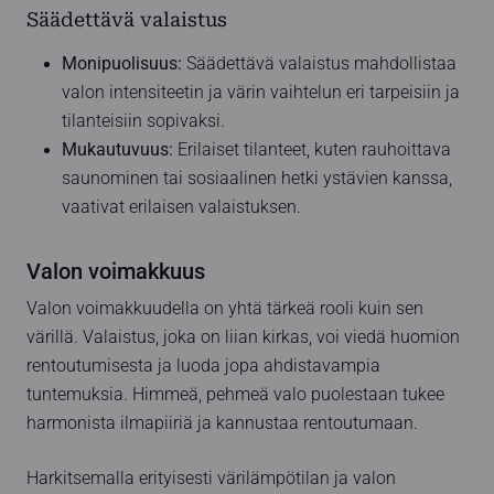
Säädettävä valaistus
Monipuolisuus:
Säädettävä valaistus mahdollistaa
valon intensiteetin ja värin vaihtelun eri tarpeisiin ja
tilanteisiin sopivaksi.
Mukautuvuus:
Erilaiset tilanteet, kuten rauhoittava
saunominen tai sosiaalinen hetki ystävien kanssa,
vaativat erilaisen valaistuksen.
Valon voimakkuus
Valon voimakkuudella on yhtä tärkeä rooli kuin sen
värillä. Valaistus, joka on liian kirkas, voi viedä huomion
rentoutumisesta ja luoda jopa ahdistavampia
tuntemuksia. Himmeä, pehmeä valo puolestaan tukee
harmonista ilmapiiriä ja kannustaa rentoutumaan.
Harkitsemalla erityisesti värilämpötilan ja valon