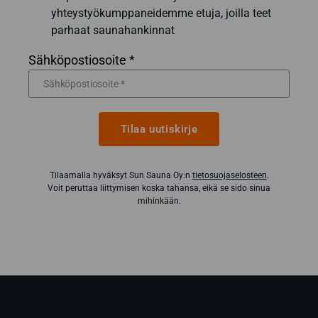
yhteystyökumppaneidemme etuja, joilla teet
parhaat saunahankinnat
Sähköpostiosoite *
Tilaa uutiskirje
Tilaamalla hyväksyt Sun Sauna Oy:n
tietosuojaselosteen
.
Voit peruttaa liittymisen koska tahansa, eikä se sido sinua
mihinkään.