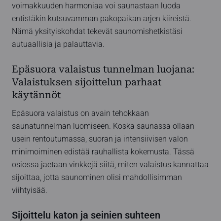
voimakkuuden harmoniaa voi saunastaan luoda
entistäkin kutsuvamman pakopaikan arjen kiireistä.
Nämä yksityiskohdat tekevät saunomishetkistäsi
autuaallisia ja palauttavia.
Epäsuora valaistus tunnelman luojana:
Valaistuksen sijoittelun parhaat
käytännöt
Epäsuora valaistus on avain tehokkaan
saunatunnelman luomiseen. Koska saunassa ollaan
usein rentoutumassa, suoran ja intensiivisen valon
minimoiminen edistää rauhallista kokemusta. Tässä
osiossa jaetaan vinkkejä siitä, miten valaistus kannattaa
sijoittaa, jotta saunominen olisi mahdollisimman
viihtyisää.
Sijoittelu katon ja seinien suhteen