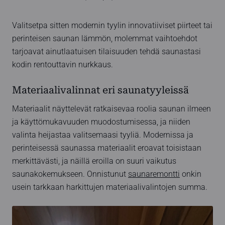
Valitsetpa sitten modernin tyylin innovatiiviset piirteet tai
perinteisen saunan lämmön, molemmat vaihtoehdot
tarjoavat ainutlaatuisen tilaisuuden tehdä saunastasi
kodin rentouttavin nurkkaus.
Materiaalivalinnat eri saunatyyleissä
Materiaalit näyttelevät ratkaisevaa roolia saunan ilmeen
ja käyttömukavuuden muodostumisessa, ja niiden
valinta heijastaa valitsemaasi tyyliä. Modernissa ja
perinteisessä saunassa materiaalit eroavat toisistaan
merkittävästi, ja näillä eroilla on suuri vaikutus
saunakokemukseen. Onnistunut
saunaremontti
onkin
usein tarkkaan harkittujen materiaalivalintojen summa.