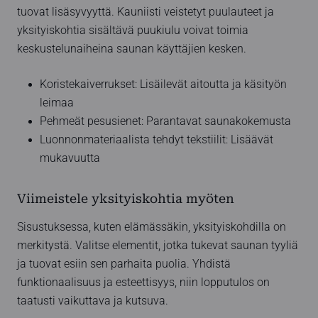
tuovat lisäsyvyyttä. Kauniisti veistetyt puulauteet ja
yksityiskohtia sisältävä puukiulu voivat toimia
keskustelunaiheina saunan käyttäjien kesken.
Koristekaiverrukset: Lisäilevät aitoutta ja käsityön
leimaa
Pehmeät pesusienet: Parantavat saunakokemusta
Luonnonmateriaalista tehdyt tekstiilit: Lisäävät
mukavuutta
Viimeistele yksityiskohtia myöten
Sisustuksessa, kuten elämässäkin, yksityiskohdilla on
merkitystä. Valitse elementit, jotka tukevat saunan tyyliä
ja tuovat esiin sen parhaita puolia. Yhdistä
funktionaalisuus ja esteettisyys, niin lopputulos on
taatusti vaikuttava ja kutsuva.