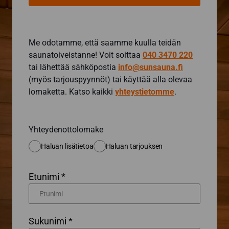
Me odotamme, että saamme kuulla teidän
saunatoiveistanne! Voit soittaa
040 3470 220
tai lähettää sähköpostia
info@sunsauna.fi
(myös tarjouspyynnöt) tai käyttää alla olevaa
lomaketta. Katso kaikki
yhteystietomme
.
Yhteydenottolomake
Haluan lisätietoa
Haluan tarjouksen
Etunimi *
Sukunimi *