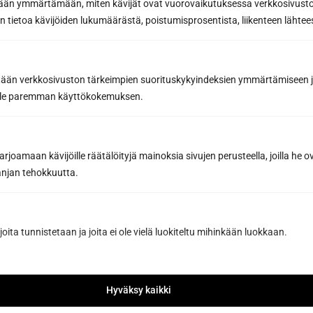
etään ymmärtämään, miten kävijät ovat vuorovaikutuksessa verkkosivus
 tietoa kävijöiden lukumäärästä, poistumisprosentista, liikenteen lähtees
tään verkkosivuston tärkeimpien suorituskykyindeksien ymmärtämiseen ja
oille paremman käyttökokemuksen.
joamaan kävijöille räätälöityjä mainoksia sivujen perusteella, joilla he 
jan tehokkuutta.
joita tunnistetaan ja joita ei ole vielä luokiteltu mihinkään luokkaan.
Vältä saunan pesun yleisimmät
virheet – Suojaa puupinnat liialliselta
kosteudelta ja vääriltä kemikaaleilta
Hyväksy kaikki