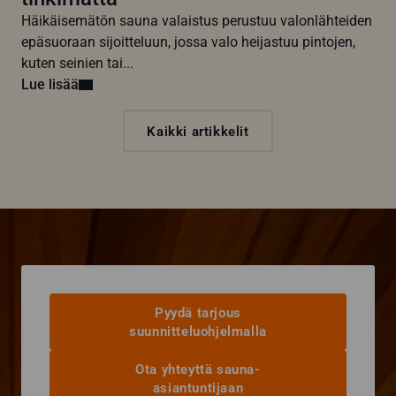
Häikäisemätön sauna valaistus perustuu valonlähteiden
epäsuoraan sijoitteluun, jossa valo heijastuu pintojen,
kuten seinien tai...
Lue lisää
Kaikki artikkelit
Pyydä tarjous
suunnitteluohjelmalla
Ota yhteyttä sauna-
asiantuntijaan