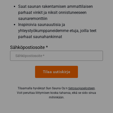
Saat saunan rakentamisen ammattilaisen
parhaat vinkit ja niksit onnistuneeseen
saunaremonttiin
Inspiroivia saunauutisia ja
yhteystyökumppaneidemme etuja, joilla teet
parhaat saunahankinnat
Sähköpostiosoite *
Tilaa uutiskirje
Tilaamalla hyväksyt Sun Sauna Oy:n
tietosuojaselosteen
.
Voit peruttaa liittymisen koska tahansa, eikä se sido sinua
mihinkään.