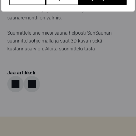
varmistaa, että lopputuloksena on täydellinen paikka
rentoutumiseen ja yhdessäoloon – ja onnistunut
saunaremontti
on valmis.
Suunnittele unelmiesi sauna helposti SunSaunan
suunnitteluohjelmalla ja saat 3D-kuvan sekä
kustannusarvion:
Aloita suunnittelu tästä
Jaa artikkeli