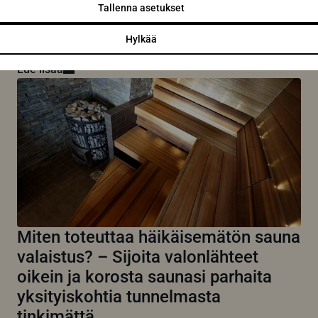
oikeilla tekniikoilla
Tallenna asetukset
Saunan pesu on yksi tärkeimmistä huoltotoimenpiteistä,
joilla varmistat kotisi rentoutumispaikan pitkäikäisyyden
Hylkää
ja hygieenisyyden. Oikein...
Lue lisää
Miten toteuttaa häikäisemätön sauna
valaistus? – Sijoita valonlähteet
oikein ja korosta saunasi parhaita
yksityiskohtia tunnelmasta
tinkimättä