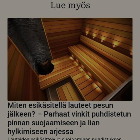
Lue myös
Miten esikäsitellä lauteet pesun
jälkeen? – Parhaat vinkit puhdistetun
pinnan suojaamiseen ja lian
hylkimiseen arjessa
Lauteiden esikäsittely ja suojaaminen puhdistuksen