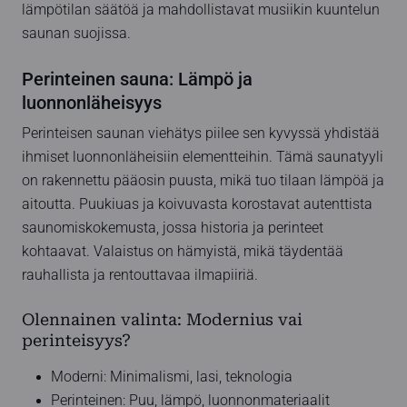
lämpötilan säätöä ja mahdollistavat musiikin kuuntelun
saunan suojissa.
Perinteinen sauna: Lämpö ja
luonnonläheisyys
Perinteisen saunan viehätys piilee sen kyvyssä yhdistää
ihmiset luonnonläheisiin elementteihin. Tämä saunatyyli
on rakennettu pääosin puusta, mikä tuo tilaan lämpöä ja
aitoutta. Puukiuas ja koivuvasta korostavat autenttista
saunomiskokemusta, jossa historia ja perinteet
kohtaavat. Valaistus on hämyistä, mikä täydentää
rauhallista ja rentouttavaa ilmapiiriä.
Olennainen valinta: Modernius vai
perinteisyys?
Moderni: Minimalismi, lasi, teknologia
Perinteinen: Puu, lämpö, luonnonmateriaalit