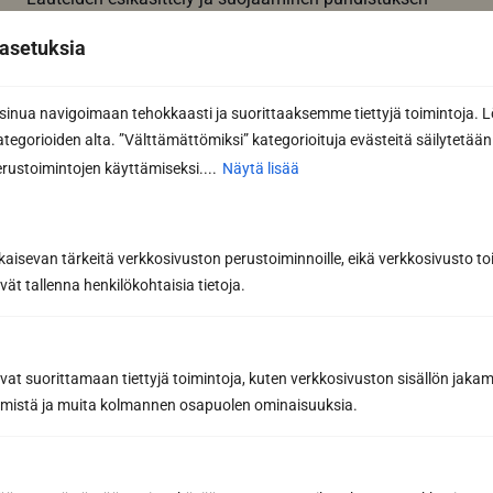
jälkeen on kriittinen vaihe saunan pitkäikäisyyden
asetuksia
varmistamiseksi. Kun saunan...
Lue lisää
nua navigoimaan tehokkaasti ja suorittaaksemme tiettyjä toimintoja. L
kategorioiden alta. ”Välttämättömiksi” kategorioituja evästeitä säilytetään 
rustoimintojen käyttämiseksi....
Näytä lisää
kaisevan tärkeitä verkkosivuston perustoiminnoille, eikä verkkosivusto toi
vät tallenna henkilökohtaisia tietoja.
avat suorittamaan tiettyjä toimintoja, kuten verkkosivuston sisällön jaka
räämistä ja muita kolmannen osapuolen ominaisuuksia.