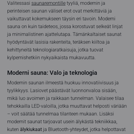
Valitessasi
saunaremontille
tyyliä, modernin ja
perinteisen saunan väliset erot ovat merkittäviä ja
vaikuttavat kokemukseen täysin eri tavoin. Moderni
sauna on kuin taideteos, jossa korostuvat selkeät linjat
ja minimalistinen ajattelutapa. Tämänkaltaiset saunat
hyödyntävät lasisia rakenteita, teräksen kiiltoa ja
kehittyneitä teknologiaratkaisuja, jotka tuovat
kylpemishetkiin nykyaikaista mukavuutta.
Moderni sauna: Valo ja teknologia
Modernin saunan ilmeestä huokuu innovatiivisuus ja
tyylikkyys. Lasiovet päästävät luonnonvaloa sisään,
mikä luo avoimen ja raikkaan tunnelman. Valaisee tilaa
tehokkailla LED-valoilla, jotka muuttavat helposti väriään
– voit säätää tunnelmaa tilanteen mukaan. Lisäksi
modernit saunat tarjoavat usein älykästä tekniikkaa,
kuten
älykiukaat
ja Bluetooth-yhteydet, jotka helpottavat