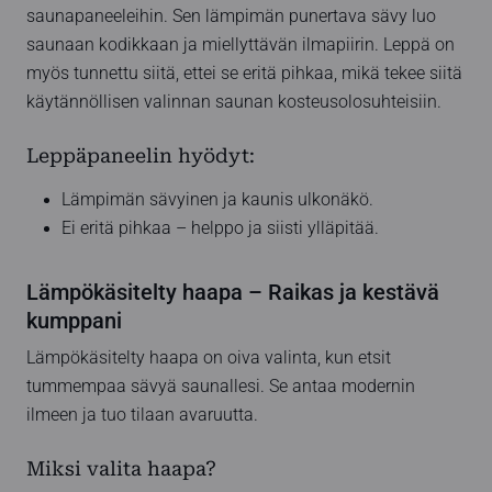
saunapaneeleihin. Sen lämpimän punertava sävy luo
saunaan kodikkaan ja miellyttävän ilmapiirin. Leppä on
myös tunnettu siitä, ettei se eritä pihkaa, mikä tekee siitä
käytännöllisen valinnan saunan kosteusolosuhteisiin.
Leppäpaneelin hyödyt:
Lämpimän sävyinen ja kaunis ulkonäkö.
Ei eritä pihkaa – helppo ja siisti ylläpitää.
Lämpökäsitelty haapa – Raikas ja kestävä
kumppani
Lämpökäsitelty haapa on oiva valinta, kun etsit
tummempaa sävyä saunallesi. Se antaa modernin
ilmeen ja tuo tilaan avaruutta.
Miksi valita haapa?