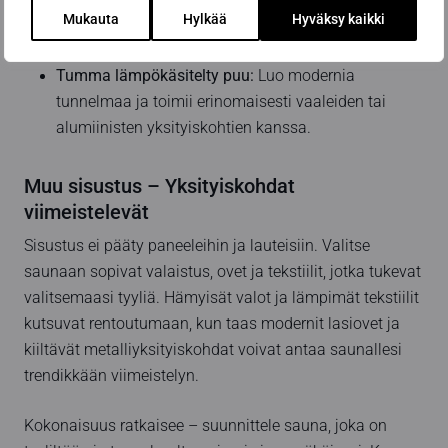
voi korostaa syvempisävyisillä lauteilla.
Mukauta
Hylkää
Hyväksy kaikki
Tumma lämpökäsitelty puu:
Luo modernia
tunnelmaa ja toimii erinomaisesti vaaleiden tai
alumiinisten yksityiskohtien kanssa.
Muu sisustus – Yksityiskohdat
viimeistelevät
Sisustus ei pääty paneeleihin ja lauteisiin. Valitse
saunaan sopivat valaistus, ovet ja tekstiilit, jotka tukevat
valitsemaasi tyyliä. Hämyisät valot ja lämpimät tekstiilit
kutsuvat rentoutumaan, kun taas modernit lasiovet ja
kiiltävät metalliyksityiskohdat voivat antaa saunallesi
trendikkään viimeistelyn.
Kokonaisuus ratkaisee – suunnittele sauna, joka on