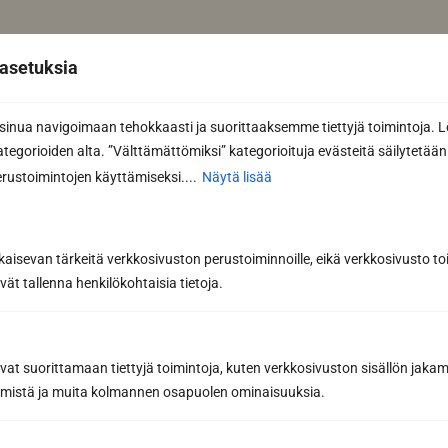
Lue myös
asetuksia
nua navigoimaan tehokkaasti ja suorittaaksemme tiettyjä toimintoja. L
kategorioiden alta. ”Välttämättömiksi” kategorioituja evästeitä säilytetään 
rustoimintojen käyttämiseksi....
Näytä lisää
kaisevan tärkeitä verkkosivuston perustoiminnoille, eikä verkkosivusto toi
vät tallenna henkilökohtaisia tietoja.
avat suorittamaan tiettyjä toimintoja, kuten verkkosivuston sisällön jaka
Miten esikäsitellä lauteet pesun
räämistä ja muita kolmannen osapuolen ominaisuuksia.
jälkeen? – Parhaat vinkit puhdistetun
pinnan suojaamiseen ja lian