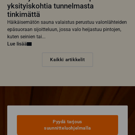
yksityiskohtia tunnelmasta
tinkimättä
Häikäisemätön sauna valaistus perustuu valonlähteiden
epäsuoraan sijoitteluun, jossa valo heijastuu pintojen,
kuten seinien tai...
Lue lisää
Kaikki artikkelit
Pyydä tarjous
suunnitteluohjelmalla