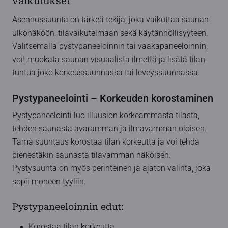
vaikutukset
Asennussuunta on tärkeä tekijä, joka vaikuttaa saunan
ulkonäköön, tilavaikutelmaan sekä käytännöllisyyteen.
Valitsemalla pystypaneeloinnin tai vaakapaneeloinnin,
voit muokata saunan visuaalista ilmettä ja lisätä tilan
tuntua joko korkeussuunnassa tai leveyssuunnassa.
Pystypaneelointi – Korkeuden korostaminen
Pystypaneelointi luo illuusion korkeammasta tilasta,
tehden saunasta avaramman ja ilmavamman oloisen.
Tämä suuntaus korostaa tilan korkeutta ja voi tehdä
pienestäkin saunasta tilavamman näköisen.
Pystysuunta on myös perinteinen ja ajaton valinta, joka
sopii moneen tyyliin.
Pystypaneeloinnin edut:
Korostaa tilan korkeutta.