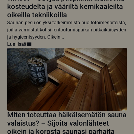
kosteudelta ja vääriltä kemikaaleilta
oikeilla tekniikoilla
Saunan pesu on yksi tärkeimmistä huoltotoimenpiteistä,
joilla varmistat kotisi rentoutumispaikan pitkäikäisyyden
ja hygieenisyyden. Oikein...
Lue lisää
Miten toteuttaa häikäisemätön sauna
valaistus? – Sijoita valonlähteet
oikein ja korosta saunasi parhaita