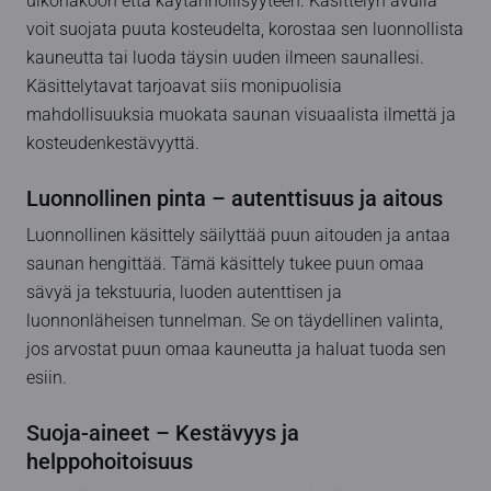
ulkonäköön että käytännöllisyyteen. Käsittelyn avulla
voit suojata puuta kosteudelta, korostaa sen luonnollista
kauneutta tai luoda täysin uuden ilmeen saunallesi.
Käsittelytavat tarjoavat siis monipuolisia
mahdollisuuksia muokata saunan visuaalista ilmettä ja
kosteudenkestävyyttä.
Luonnollinen pinta – autenttisuus ja aitous
Luonnollinen käsittely säilyttää puun aitouden ja antaa
saunan hengittää. Tämä käsittely tukee puun omaa
sävyä ja tekstuuria, luoden autenttisen ja
luonnonläheisen tunnelman. Se on täydellinen valinta,
jos arvostat puun omaa kauneutta ja haluat tuoda sen
esiin.
Suoja-aineet – Kestävyys ja
helppohoitoisuus