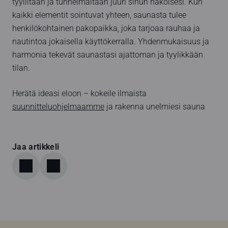
tyyliltään ja tunnelmaltaan juuri sinun näköisesi. Kun
kaikki elementit sointuvat yhteen, saunasta tulee
henkilökohtainen pakopaikka, joka tarjoaa rauhaa ja
nautintoa jokaisella käyttökerralla. Yhdenmukaisuus ja
harmonia tekevät saunastasi ajattoman ja tyylikkään
tilan.
Herätä ideasi eloon – kokeile ilmaista
suunnitteluohjelmaamme
ja rakenna unelmiesi sauna
Jaa artikkeli