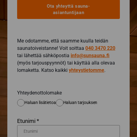
Ota yhteyttä sauna-
asiantuntijaan
Me odotamme, että saamme kuulla teidän
saunatoiveistanne! Voit soittaa
040 3470 220
tai lähettää sähköpostia
info@sunsauna.fi
(myös tarjouspyynnöt) tai käyttää alla olevaa
lomaketta. Katso kaikki
yhteystietomme
.
Yhteydenottolomake
Haluan lisätietoa
Haluan tarjouksen
Etunimi *