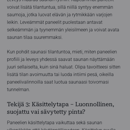
voivat lisätä tilantuntua, sillä niillä syntyy enemmän
saumoja, jotka luovat elävän ja rytmikkään varjojen
leikin. Leveämmät paneelit puolestaan antavat
selkeämmän ja tyynemmän yleisilmeen ja voivat avata
saunan tilaa suuremmaksi.
Kun pohdit saunasi tilantuntoa, mieti, miten paneelien
profiili ja leveys yhdessä saavat saunan näyttämään
juuri sellaiselta, kuin sinä haluat. Olipa tavoitteesi sitten
lisätä tilan avoimuutta tai luoda intiimi pesä, oikeilla
paneelivalinnoilla saat luotua saunaasi toivomasi
tunnelman.
Tekijä 3: Käsittelytapa – Luonnollinen,
suojattu vai sävytetty pinta?
Paneelien käsittelytapa vaikuttaa sekä saunan