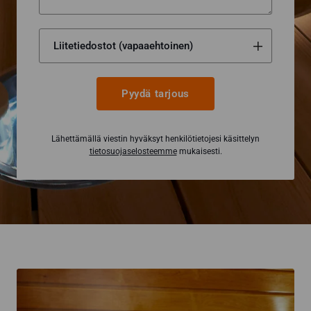
Pyydä tarjous
Lähettämällä viestin hyväksyt henkilötietojesi käsittelyn
tietosuojaselosteemme
mukaisesti.