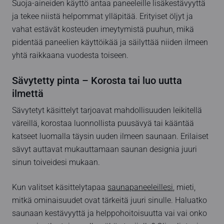
Suoja-aineiden käyttö antaa paneeleille lisäkestävyyttä
ja tekee niistä helpommat ylläpitää. Erityiset öljyt ja
vahat estävät kosteuden imeytymistä puuhun, mikä
pidentää paneelien käyttöikää ja säilyttää niiden ilmeen
yhtä raikkaana vuodesta toiseen.
Sävytetty pinta – Korosta tai luo uutta
ilmettä
Sävytetyt käsittelyt tarjoavat mahdollisuuden leikitellä
väreillä, korostaa luonnollista puusävyä tai kääntää
katseet luomalla täysin uuden ilmeen saunaan. Erilaiset
sävyt auttavat mukauttamaan saunan designia juuri
sinun toiveidesi mukaan.
Kun valitset käsittelytapaa
saunapaneeleillesi
, mieti,
mitkä ominaisuudet ovat tärkeitä juuri sinulle. Haluatko
saunaan kestävyyttä ja helppohoitoisuutta vai vai onko