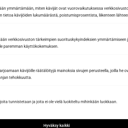
hylkimiseen arjessa
etään ymmärtämään, miten kävijät ovat vuorovaikutuksessa verkkosivus
Lauteiden esikäsittely ja suojaaminen puhdistuksen
 tietoa kävijöiden lukumäärästä, poistumisprosentista, liikenteen lähtees
jälkeen on kriittinen vaihe saunan pitkäikäisyyden
varmistamiseksi. Kun saunan...
Lue lisää
tään verkkosivuston tärkeimpien suorituskykyindeksien ymmärtämiseen ja
oille paremman käyttökokemuksen.
joamaan kävijöille räätälöityjä mainoksia sivujen perusteella, joilla he 
jan tehokkuutta.
joita tunnistetaan ja joita ei ole vielä luokiteltu mihinkään luokkaan.
Hyväksy kaikki