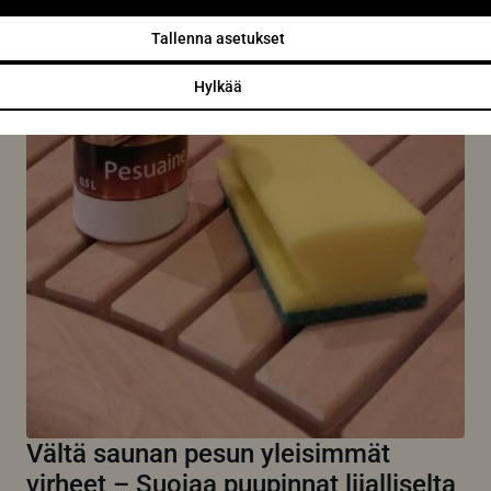
Tallenna asetukset
Hylkää
Vältä saunan pesun yleisimmät
virheet – Suojaa puupinnat liialliselta