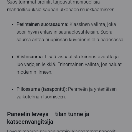
Suosituimmat profiilit tarjoavat monipuolisia
mahdollisuuksia saunan ulkonäön muokkaamiseen:
Perinteinen suorasauma:
Klassinen valinta, joka
sopii hyvin erilaisiin saunaolosuhteisiin. Suora
sauma antaa puupinnan kuvioinnin olla pääosassa.
Viistosauma:
Lisää visuaalista kiinnostavuutta ja
luo varjojen leikkiä. Erinomainen valinta, jos haluat
modernin ilmeen.
Piilosauma (tasapontti):
Pehmeän ja yhtenäisen
vaikutelman luomiseen.
Paneelin leveys – tilan tunne ja
katseenvangitsija
Leveys määrää saunan rytmin. Kapeammat paneelit