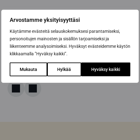
Oletko valmis aloittamaan unelmiesi saunan
Arvostamme yksityisyyttäsi
suunnittelun?
Tutustu helppokäyttöiseen
suunnitteluohjelmaamme ja aloita muutoksen
Käytämme evästeitä selauskokemuksesi parantamiseksi,
suunnittelu jo tänään!
personoitujen mainosten ja sisällön tarjoamiseksi ja
liikenteemme analysoimiseksi. Hyväksyt evästeidemme käytön
Pyydä tarjous – Aloita saunasi suunnittelu tästä
klikkaamalla ”Hyväksy kaikki”.
Mukauta
Hylkää
Hyväksy kaikki
Jaa artikkeli