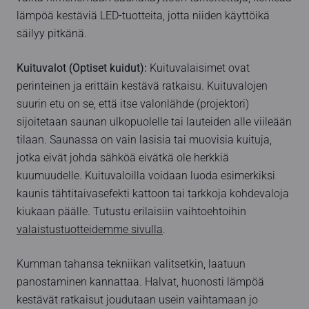
lämpöä kestäviä LED-tuotteita, jotta niiden käyttöikä
säilyy pitkänä.
Kuituvalot (Optiset kuidut):
Kuituvalaisimet ovat
perinteinen ja erittäin kestävä ratkaisu. Kuituvalojen
suurin etu on se, että itse valonlähde (projektori)
sijoitetaan saunan ulkopuolelle tai lauteiden alle viileään
tilaan. Saunassa on vain lasisia tai muovisia kuituja,
jotka eivät johda sähköä eivätkä ole herkkiä
kuumuudelle. Kuituvaloilla voidaan luoda esimerkiksi
kaunis tähtitaivasefekti kattoon tai tarkkoja kohdevaloja
kiukaan päälle. Tutustu erilaisiin vaihtoehtoihin
valaistustuotteidemme sivulla
.
Kumman tahansa tekniikan valitsetkin, laatuun
panostaminen kannattaa. Halvat, huonosti lämpöä
kestävät ratkaisut joudutaan usein vaihtamaan jo