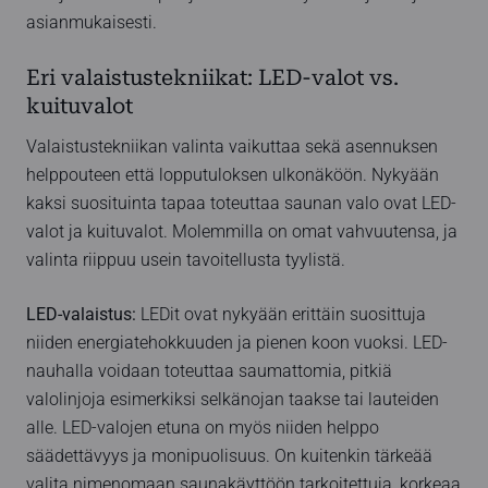
asianmukaisesti.
Eri valaistustekniikat: LED-valot vs.
kuituvalot
Valaistustekniikan valinta vaikuttaa sekä asennuksen
helppouteen että lopputuloksen ulkonäköön. Nykyään
kaksi suosituinta tapaa toteuttaa saunan valo ovat LED-
valot ja kuituvalot. Molemmilla on omat vahvuutensa, ja
valinta riippuu usein tavoitellusta tyylistä.
LED-valaistus:
LEDit ovat nykyään erittäin suosittuja
niiden energiatehokkuuden ja pienen koon vuoksi. LED-
nauhalla voidaan toteuttaa saumattomia, pitkiä
valolinjoja esimerkiksi selkänojan taakse tai lauteiden
alle. LED-valojen etuna on myös niiden helppo
säädettävyys ja monipuolisuus. On kuitenkin tärkeää
valita nimenomaan saunakäyttöön tarkoitettuja, korkeaa