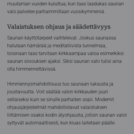
muutaman vuoden kuluttua, kun taas laadukas saunan
valo palvelee parhaimmillaan vuosikymmeniä.
Valaistuksen ohjaus ja säädettävyys
Saunan käyttötarpeet vaihtelevat. Joskus saunassa
halutaan hämärää ja meditatiivista tunnelmaa,
toisinaan taas tarvitaan kirkkaampaa valoa esimerkiksi
saunan siivouksen ajaksi. Siksi saunan valo tulisi aina
olla himmennettävissä.
Himmennysmahdollisuus tuo saunaan luksusta ja
joustavuutta. Voit säätää valon kirkkauden juuri
sellaiseksi kuin se sinulle parhaiten sopii. Modernit
ohjausjärjestelmät mahdollistavat valaistuksen
liittämisen osaksi kodin älyohjausta, jolloin saunan valot
syttyvät automaattisesti, kun kiuas laitetaan päälle.