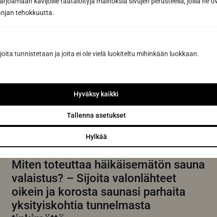
oikeilla tekniikoilla
joamaan kävijöille räätälöityjä mainoksia sivujen perusteella, joilla he 
jan tehokkuutta.
Saunan pesu on yksi tärkeimmistä huoltotoimenpiteistä,
joilla varmistat kotisi rentoutumispaikan pitkäikäisyyden
ja hygieenisyyden. Oikein...
Lue lisää
joita tunnistetaan ja joita ei ole vielä luokiteltu mihinkään luokkaan.
Hyväksy kaikki
Tallenna asetukset
Hylkää
Miten toteuttaa häikäisemätön sauna
valaistus? – Sijoita valonlähteet
oikein ja korosta saunasi parhaita
yksityiskohtia tunnelmasta