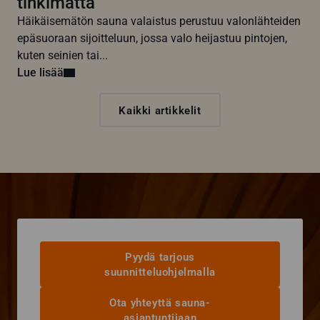
tinkimättä
Häikäisemätön sauna valaistus perustuu valonlähteiden
epäsuoraan sijoitteluun, jossa valo heijastuu pintojen,
kuten seinien tai...
Lue lisää
Kaikki artikkelit
Pyydä tarjous
suunnitteluohjelmalla
Ota yhteyttä sauna-
asiantuntijaan