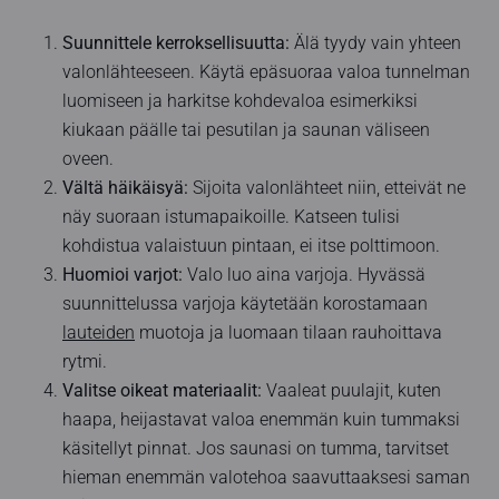
Suunnittele kerroksellisuutta:
Älä tyydy vain yhteen
valonlähteeseen. Käytä epäsuoraa valoa tunnelman
luomiseen ja harkitse kohdevaloa esimerkiksi
kiukaan päälle tai pesutilan ja saunan väliseen
oveen.
Vältä häikäisyä:
Sijoita valonlähteet niin, etteivät ne
näy suoraan istumapaikoille. Katseen tulisi
kohdistua valaistuun pintaan, ei itse polttimoon.
Huomioi varjot:
Valo luo aina varjoja. Hyvässä
suunnittelussa varjoja käytetään korostamaan
lauteiden
muotoja ja luomaan tilaan rauhoittava
rytmi.
Valitse oikeat materiaalit:
Vaaleat puulajit, kuten
haapa, heijastavat valoa enemmän kuin tummaksi
käsitellyt pinnat. Jos saunasi on tumma, tarvitset
hieman enemmän valotehoa saavuttaaksesi saman