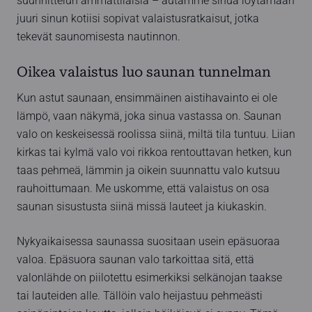
suunnittelun ammattilaisia – autamme sinua löytämään
juuri sinun kotiisi sopivat valaistusratkaisut, jotka
tekevät saunomisesta nautinnon.
Oikea valaistus luo saunan tunnelman
Kun astut saunaan, ensimmäinen aistihavainto ei ole
lämpö, vaan näkymä, joka sinua vastassa on. Saunan
valo on keskeisessä roolissa siinä, miltä tila tuntuu. Liian
kirkas tai kylmä valo voi rikkoa rentouttavan hetken, kun
taas pehmeä, lämmin ja oikein suunnattu valo kutsuu
rauhoittumaan. Me uskomme, että valaistus on osa
saunan sisustusta siinä missä lauteet ja kiukaskin.
Nykyaikaisessa saunassa suositaan usein epäsuoraa
valoa. Epäsuora saunan valo tarkoittaa sitä, että
valonlähde on piilotettu esimerkiksi selkänojan taakse
tai lauteiden alle. Tällöin valo heijastuu pehmeästi