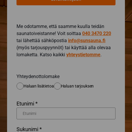
Me odotamme, että saamme kuulla teidän
saunatoiveistanne! Voit soittaa
040 3470 220
tai lähettää sähköpostia
info@sunsauna.fi
(myös tarjouspyynnöt) tai käyttää alla olevaa
lomaketta. Katso kaikki
yhteystietomme
.
Yhteydenottolomake
Haluan lisätietoa
Haluan tarjouksen
Etunimi *
Sukunimi *