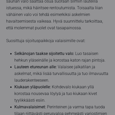
saunan valo saattaa osua suoraan silmiin lauteilla
istuessa, mikä häiritsee rentoutumista. Toisaalta liian
vähäinen valo voi tehdä esimerkiksi askelmien
havaitsemisesta vaikeaa. Hyvä suunnittelu tarkoittaa,
että molemmat puolet ovat tasapainossa.
Suosittuja sijoituspaikkoja valaisimille ovat:
Selkänojan taakse sijoitettu valo:
Luo tasaisen
hehkun yläseinälle ja korostaa katon rajan pintoja.
Lauteen etureunan alle:
Valaisee jalkatilan ja
askelmat, mikä lisää turvallisuutta ja tuo ilmavuutta
lauderakenteeseen.
Kiukaan yläpuolelle:
Kohdevalo kiukaan yllä
korostaa nousevaa löylyä ja tuo kiukaan kivet
tyylikkäästi esiin.
Kulmavalaisimet:
Perinteinen ja varma tapa tuoda
tilaan riittävästi perusvaloa pehmeästi varjostimien