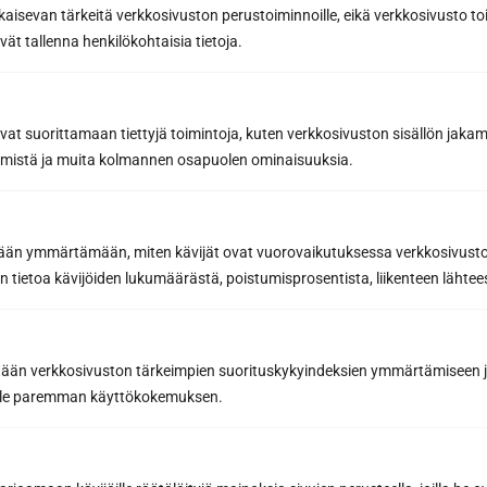
kaisevan tärkeitä verkkosivuston perustoiminnoille, eikä verkkosivusto toi
vät tallenna henkilökohtaisia tietoja.
avat suorittamaan tiettyjä toimintoja, kuten verkkosivuston sisällön jaka
räämistä ja muita kolmannen osapuolen ominaisuuksia.
etään ymmärtämään, miten kävijät ovat vuorovaikutuksessa verkkosivus
 tietoa kävijöiden lukumäärästä, poistumisprosentista, liikenteen lähtees
tään verkkosivuston tärkeimpien suorituskykyindeksien ymmärtämiseen ja
Vältä saunan pesun yleisimmät
oille paremman käyttökokemuksen.
virheet – Suojaa puupinnat liialliselta
kosteudelta ja vääriltä kemikaaleilta