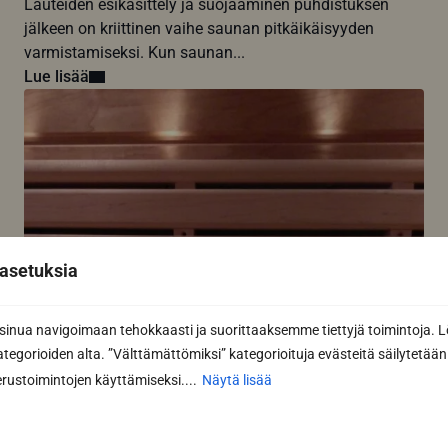
Lauteiden esikäsittely ja suojaaminen puhdistuksen
jälkeen on kriittinen vaihe saunan pitkäikäisyyden
varmistamiseksi. Kun saunan...
Lue lisää
asetuksia
nua navigoimaan tehokkaasti ja suorittaaksemme tiettyjä toimintoja. L
kategorioiden alta. ”Välttämättömiksi” kategorioituja evästeitä säilytetään 
rustoimintojen käyttämiseksi....
Näytä lisää