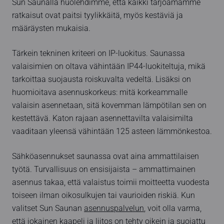
Sun Saunalla huolehdimme, että kaikki tarjoamamme
ratkaisut ovat paitsi tyylikkäitä, myös kestäviä ja
määräysten mukaisia.
Tärkein tekninen kriteeri on IP-luokitus. Saunassa
valaisimien on oltava vähintään IP44-luokiteltuja, mikä
tarkoittaa suojausta roiskuvalta vedeltä. Lisäksi on
huomioitava asennuskorkeus: mitä korkeammalle
valaisin asennetaan, sitä kovemman lämpötilan sen on
kestettävä. Katon rajaan asennettavilta valaisimilta
vaaditaan yleensä vähintään 125 asteen lämmönkestoa.
Sähköasennukset saunassa ovat aina ammattilaisen
työtä. Turvallisuus on ensisijaista – ammattimainen
asennus takaa, että valaistus toimii moitteetta vuodesta
toiseen ilman oikosulkujen tai vaurioiden riskiä. Kun
valitset Sun Saunan
asennuspalvelun
, voit olla varma,
että jokainen kaapeli ja liitos on tehty oikein ja suojattu