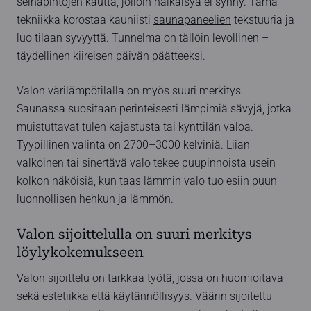
seinäpintojen kautta, jolloin häikäisyä ei synny. Tämä
tekniikka korostaa kauniisti
saunapaneelien
tekstuuria ja
luo tilaan syvyyttä. Tunnelma on tällöin levollinen –
täydellinen kiireisen päivän päätteeksi.
Valon värilämpötilalla on myös suuri merkitys.
Saunassa suositaan perinteisesti lämpimiä sävyjä, jotka
muistuttavat tulen kajastusta tai kynttilän valoa.
Tyypillinen valinta on 2700–3000 kelviniä. Liian
valkoinen tai sinertävä valo tekee puupinnoista usein
kolkon näköisiä, kun taas lämmin valo tuo esiin puun
luonnollisen hehkun ja lämmön.
Valon sijoittelulla on suuri merkitys
löylykokemukseen
Valon sijoittelu on tarkkaa työtä, jossa on huomioitava
sekä estetiikka että käytännöllisyys. Väärin sijoitettu