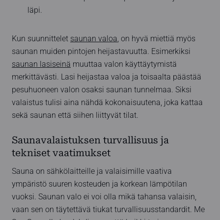
läpi.
Kun suunnittelet
saunan valoa
, on hyvä miettiä myös
saunan muiden pintojen heijastavuutta. Esimerkiksi
saunan lasiseinä
muuttaa valon käyttäytymistä
merkittävästi. Lasi heijastaa valoa ja toisaalta päästää
pesuhuoneen valon osaksi saunan tunnelmaa. Siksi
valaistus tulisi aina nähdä kokonaisuutena, joka kattaa
sekä saunan että siihen liittyvät tilat.
Saunavalaistuksen turvallisuus ja
tekniset vaatimukset
Sauna on sähkölaitteille ja valaisimille vaativa
ympäristö suuren kosteuden ja korkean lämpötilan
vuoksi. Saunan valo ei voi olla mikä tahansa valaisin,
vaan sen on täytettävä tiukat turvallisuusstandardit. Me