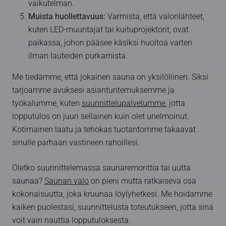
vaikutelman.
Muista huollettavuus:
Varmista, että valonlähteet,
kuten LED-muuntajat tai kuituprojektorit, ovat
paikassa, johon pääsee käsiksi huoltoa varten
ilman lauteiden purkamista.
Me tiedämme, että jokainen sauna on yksilöllinen. Siksi
tarjoamme avuksesi asiantuntemuksemme ja
työkalumme, kuten
suunnittelupalvelumme
, jotta
lopputulos on juuri sellainen kuin olet unelmoinut.
Kotimainen laatu ja tehokas tuotantomme takaavat
sinulle parhaan vastineen rahoillesi.
Oletko suunnittelemassa saunaremonttia tai uutta
saunaa?
Saunan valo
on pieni mutta ratkaiseva osa
kokonaisuutta, joka kruunaa löylyhetkesi. Me hoidamme
kaiken puolestasi, suunnittelusta toteutukseen, jotta sinä
voit vain nauttia lopputuloksesta.