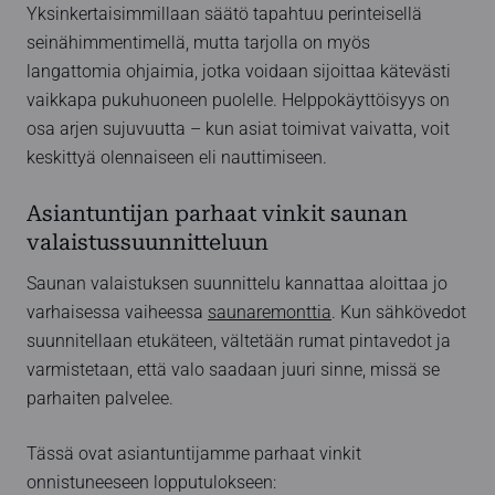
Yksinkertaisimmillaan säätö tapahtuu perinteisellä
seinähimmentimellä, mutta tarjolla on myös
langattomia ohjaimia, jotka voidaan sijoittaa kätevästi
vaikkapa pukuhuoneen puolelle. Helppokäyttöisyys on
osa arjen sujuvuutta – kun asiat toimivat vaivatta, voit
keskittyä olennaiseen eli nauttimiseen.
Asiantuntijan parhaat vinkit saunan
valaistussuunnitteluun
Saunan valaistuksen suunnittelu kannattaa aloittaa jo
varhaisessa vaiheessa
saunaremonttia
. Kun sähkövedot
suunnitellaan etukäteen, vältetään rumat pintavedot ja
varmistetaan, että valo saadaan juuri sinne, missä se
parhaiten palvelee.
Tässä ovat asiantuntijamme parhaat vinkit
onnistuneeseen lopputulokseen: