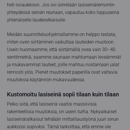
heti oviaukkoon. Jos ovi siirretään lasiseinäremontin
yhteydessä seinän reunaan, vapautuu koko loppuseinä
yhtenäiselle lauderatkaisulle.
Meidän suunnitteluohjelmallamme on helppo testata,
miten oven siirtäminen vaikuttaa lauteiden muotoon.
Usein huomaamme, että siirtämällä ovea vain 30–40
senttimetriä, saamme saunaan mahtumaan leveämmät
ja mukavammat lauteet, joille mahtuu nostamaan jalat
rennosti ylös. Pienet muutokset paperilla ovat valtavia
muutoksia käytännön mukavuudessa.
Kustomoitu lasiseinä sopii tilaan kuin tilaan
Pelko siitä, että lasiseinä vaatisi massiivisia
rakenteellisia muutoksia, on usein turha. Nykyaikaiset
lasiseinäratkaisut tehdään mittatilaustyönä juuri sinun
aukkoosi sopiviksi. Tämä tarkoittaa, että emme ole