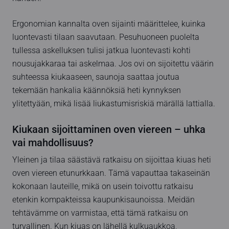
Ergonomian kannalta oven sijainti määrittelee, kuinka
luontevasti tilaan saavutaan. Pesuhuoneen puolelta
tullessa askelluksen tulisi jatkua luontevasti kohti
nousujakkaraa tai askelmaa. Jos ovi on sijoitettu väärin
suhteessa kiukaaseen, saunoja saattaa joutua
tekemään hankalia käännöksiä heti kynnyksen
ylitettyään, mikä lisää liukastumisriskiä märällä lattialla.
Kiukaan sijoittaminen oven viereen – uhka
vai mahdollisuus?
Yleinen ja tilaa säästävä ratkaisu on sijoittaa kiuas heti
oven viereen etunurkkaan. Tämä vapauttaa takaseinän
kokonaan lauteille, mikä on usein toivottu ratkaisu
etenkin kompakteissa kaupunkisaunoissa. Meidän
tehtävämme on varmistaa, että tämä ratkaisu on
turvallinen. Kun kiuas on lähellä kulkuaukkoa,