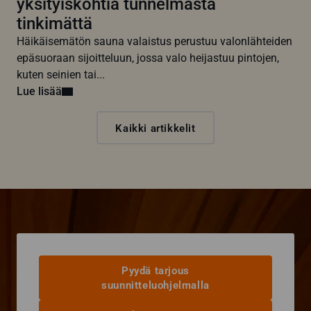
yksityiskohtia tunnelmasta
tinkimättä
Häikäisemätön sauna valaistus perustuu valonlähteiden
epäsuoraan sijoitteluun, jossa valo heijastuu pintojen,
kuten seinien tai...
Lue lisää
Kaikki artikkelit
Pyydä tarjous
suunnitteluohjelmalla