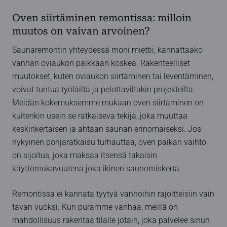
Oven siirtäminen remontissa: milloin
muutos on vaivan arvoinen?
Saunaremontin yhteydessä moni miettii, kannattaako
vanhan oviaukon paikkaan koskea. Rakenteelliset
muutokset, kuten oviaukon siirtäminen tai leventäminen,
voivat tuntua työläiltä ja pelottaviltakin projekteilta.
Meidän kokemuksemme mukaan oven siirtäminen on
kuitenkin usein se ratkaiseva tekijä, joka muuttaa
keskinkertaisen ja ahtaan saunan erinomaiseksi. Jos
nykyinen pohjaratkaisu turhauttaa, oven paikan vaihto
on sijoitus, joka maksaa itsensä takaisin
käyttömukavuutena joka ikinen saunomiskerta.
Remontissa ei kannata tyytyä vanhoihin rajoitteisiin vain
tavan vuoksi. Kun puramme vanhaa, meillä on
mahdollisuus rakentaa tilalle jotain, joka palvelee sinun