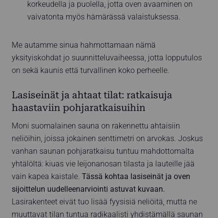
korkeudella ja puolella, jotta oven avaaminen on
vaivatonta myös hämärässä valaistuksessa.
Me autamme sinua hahmottamaan nämä
yksityiskohdat jo suunnitteluvaiheessa, jotta lopputulos
on sekä kaunis että turvallinen koko perheelle.
Lasiseinät ja ahtaat tilat: ratkaisuja
haastaviin pohjaratkaisuihin
Moni suomalainen sauna on rakennettu ahtaisiin
neliöihin, joissa jokainen senttimetri on arvokas. Joskus
vanhan saunan pohjaratkaisu tuntuu mahdottomalta
yhtälöltä: kiuas vie leijonanosan tilasta ja lauteille jää
vain kapea kaistale.
Tässä kohtaa lasiseinät ja oven
sijoittelun uudelleenarviointi astuvat kuvaan.
Lasirakenteet eivät tuo lisää fyysisiä neliöitä, mutta ne
muuttavat tilan tuntua radikaalisti yhdistämällä saunan