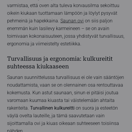
varmistaa, että oven alta tuleva korvausilma sekoittuu
oikein kiukaan tuottamaan lämpöön ja löylyt pysyvät
pehmeinä ja hapekkaina.
Saunan ovi
on siis paljon
enemmän kuin lasilevy karmeineen – se on avain
toimivaan kokonaisuuteen, jossa yhdistyvät turvallisuus,
ergonomia ja viimeistelty estetiikka.
Turvallisuus ja ergonomia: kulkureitit
suhteessa kiukaaseen
Saunan suunnittelussa turvallisuus ei ole vain sääntöjen
noudattamista, vaan se on olennainen osa rentouttavaa
kokemusta. Kun astut saunaan, sinun ei pitäisi joutua
varomaan kuumaa kiuasta tai väistelemään ahtaita
rakenteita.
Turvallinen kulkureitti
on suora ja esteetön
väylä ovelta lauteille, ja tämä saavutetaan vain
sijoittamalla ovi ja kiuas oikeaan suhteeseen toisiinsa
nähden.