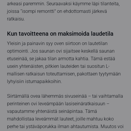
arkeasi paremmin. Seuraavaksi käymme läpi tilanteita,
joissa ”isompi remontti" on ehdottomasti järkevä
ratkaisu.
Kun tavoitteena on maksimoida laudetila
Yleisin ja painavin syy oven siirtoon on lautetilan
optimointi. Jos saunan ovi sijaitsee keskellä saunan
etuseinää, se jakaa tilan armotta kahtia. Tämä estää
usein yhtenäisten, pitkien lauteiden tai suositun L-
mallisen ratkaisun toteuttamisen, pakottaen tyytymään
lyhyisiin istumapaikkoihin.
Siirtämällä ovea lähemmäs sivuseinää – tai vaihtamalla
perinteinen ovi leveämpään lasiseinäratkaisuun –
vapautamme yhtenäistä seinäpintaa. Tämä
mahdollistaa leveämmät lauteet, joille mahtuu koko
perhe tai ystäväporukka ilman ahtautumista. Muutos voi