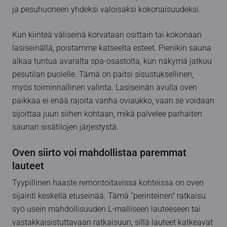
ja pesuhuoneen yhdeksi valoisaksi kokonaisuudeksi.
Kun kiinteä väliseinä korvataan osittain tai kokonaan
lasiseinällä, poistamme katseelta esteet. Pienikin sauna
alkaa tuntua avaralta spa-osastolta, kun näkymä jatkuu
pesutilan puolelle. Tämä on paitsi sisustuksellinen,
myös toiminnallinen valinta. Lasiseinän avulla oven
paikkaa ei enää rajoita vanha oviaukko, vaan se voidaan
sijoittaa juuri siihen kohtaan, mikä palvelee parhaiten
saunan sisätilojen järjestystä.
Oven siirto voi mahdollistaa paremmat
lauteet
Tyypillinen haaste remontoitavissa kohteissa on oven
sijainti keskellä etuseinää. Tämä ”perinteinen" ratkaisu
syö usein mahdollisuuden L-malliseen lauteeseen tai
vastakkaisistuttavaan ratkaisuun, sillä lauteet katkeavat