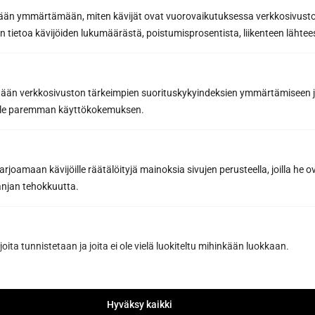
etään ymmärtämään, miten kävijät ovat vuorovaikutuksessa verkkosivus
 tietoa kävijöiden lukumäärästä, poistumisprosentista, liikenteen lähtees
tään verkkosivuston tärkeimpien suorituskykyindeksien ymmärtämiseen ja
oille paremman käyttökokemuksen.
joamaan kävijöille räätälöityjä mainoksia sivujen perusteella, joilla he 
jan tehokkuutta.
joita tunnistetaan ja joita ei ole vielä luokiteltu mihinkään luokkaan.
Vältä saunan pesun yleisimmät
virheet – Suojaa puupinnat liialliselta
Hyväksy kaikki