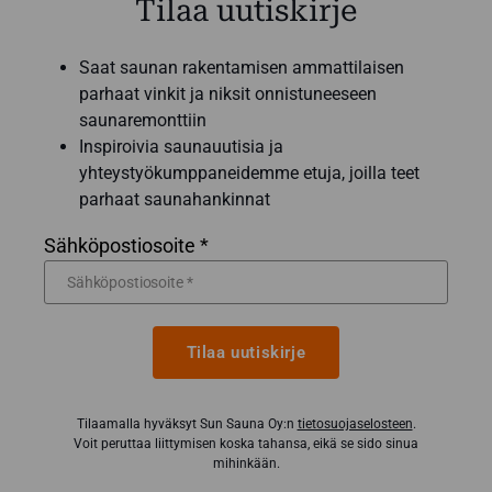
Tilaa uutiskirje
Saat saunan rakentamisen ammattilaisen
parhaat vinkit ja niksit onnistuneeseen
saunaremonttiin
Inspiroivia saunauutisia ja
yhteystyökumppaneidemme etuja, joilla teet
parhaat saunahankinnat
Sähköpostiosoite *
Tilaa uutiskirje
Tilaamalla hyväksyt Sun Sauna Oy:n
tietosuojaselosteen
.
Voit peruttaa liittymisen koska tahansa, eikä se sido sinua
mihinkään.