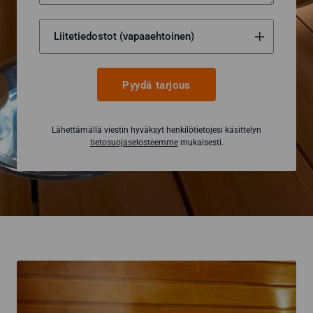
Pyydä tarjous
Lähettämällä viestin hyväksyt henkilötietojesi käsittelyn
tietosuojaselosteemme
mukaisesti.