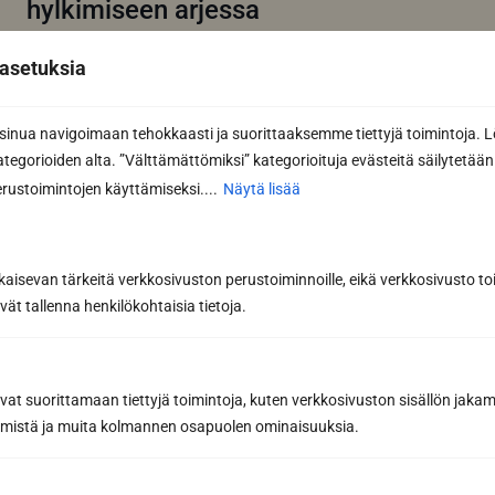
hylkimiseen arjessa
Lauteiden esikäsittely ja suojaaminen puhdistuksen
jälkeen on kriittinen vaihe saunan pitkäikäisyyden
asetuksia
varmistamiseksi. Kun saunan...
Lue lisää
nua navigoimaan tehokkaasti ja suorittaaksemme tiettyjä toimintoja. L
kategorioiden alta. ”Välttämättömiksi” kategorioituja evästeitä säilytetään 
rustoimintojen käyttämiseksi....
Näytä lisää
kaisevan tärkeitä verkkosivuston perustoiminnoille, eikä verkkosivusto toi
vät tallenna henkilökohtaisia tietoja.
avat suorittamaan tiettyjä toimintoja, kuten verkkosivuston sisällön jaka
räämistä ja muita kolmannen osapuolen ominaisuuksia.