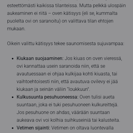
esteettömästi kaikissa tilanteissa. Mutta pelkkä ulospäin
aukeaminen ei riitä – oven kätisyys (eli se, kummalta
puolelta ovi on saranoitu) on valittava tilan ehtojen
mukaan.
Oikein valittu kätisyys tekee saunomisesta sujuvampaa:
Kiukaan suojaaminen:
Jos kiuas on oven vieressä,
ovi kannattaa usein saranoida niin, että se
avautuessaan ei ohjaa kulkijaa kohti kiuasta, tai
vaihtoehtoisesti niin, että avautuva ovilevy ei jää
kiukaan ja seinän väliin ”loukkuun".
Kulkusuunta pesuhuoneessa:
Oven tulisi aueta
suuntaan, joka ei tuki pesuhuoneen kulkureittejä.
Jos pesuhuone on ahdas, väärään suuntaan
aukeava ovi voi kolhia suihkuseiniä tai kalusteita.
Vetimen sijainti:
Vetimen on oltava luontevalla