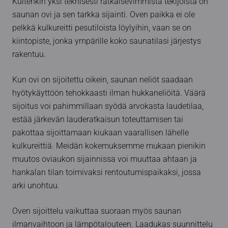
Kuitenkin yksi teknisesti ratkaisevimmista tekijöistä on
saunan ovi ja sen tarkka sijainti. Oven paikka ei ole
pelkkä kulkureitti pesutiloista löylyihin, vaan se on
kiintopiste, jonka ympärille koko saunatilasi järjestys
rakentuu.
Kun ovi on sijoitettu oikein, saunan neliöt saadaan
hyötykäyttöön tehokkaasti ilman hukkaneliöitä. Väärä
sijoitus voi pahimmillaan syödä arvokasta laudetilaa,
estää järkevän lauderatkaisun toteuttamisen tai
pakottaa sijoittamaan kiukaan vaarallisen lähelle
kulkureittiä. Meidän kokemuksemme mukaan pienikin
muutos oviaukon sijainnissa voi muuttaa ahtaan ja
hankalan tilan toimivaksi rentoutumispaikaksi, jossa
arki unohtuu.
Oven sijoittelu vaikuttaa suoraan myös saunan
ilmanvaihtoon ja lämpötalouteen. Laadukas suunnittelu