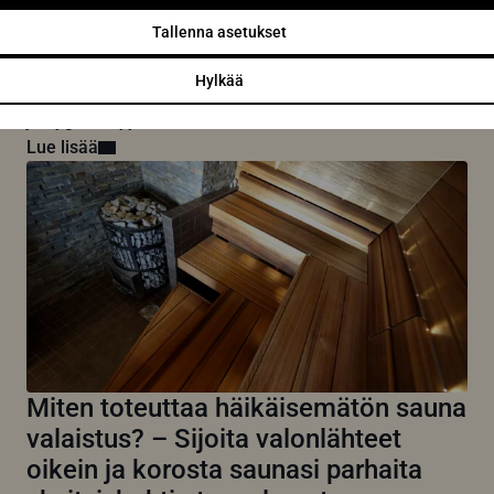
kosteudelta ja vääriltä kemikaaleilta
Tallenna asetukset
oikeilla tekniikoilla
Saunan pesu on yksi tärkeimmistä huoltotoimenpiteistä,
Hylkää
joilla varmistat kotisi rentoutumispaikan pitkäikäisyyden
ja hygieenisyyden. Oikein...
Lue lisää
Miten toteuttaa häikäisemätön sauna
valaistus? – Sijoita valonlähteet
oikein ja korosta saunasi parhaita