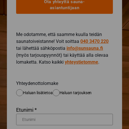
Ota yhteyttä sauna-
asiantuntijaan
Me odotamme, että saamme kuulla teidän
saunatoiveistanne! Voit soittaa
040 3470 220
tai lähettää sähköpostia
info@sunsauna.fi
(myös tarjouspyynnöt) tai käyttää alla olevaa
lomaketta. Katso kaikki
yhteystietomme
.
Yhteydenottolomake
Haluan lisätietoa
Haluan tarjouksen
Etunimi *