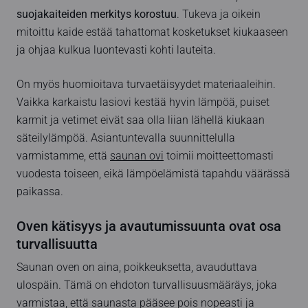
suojakaiteiden merkitys korostuu
. Tukeva ja oikein
mitoittu kaide estää tahattomat kosketukset kiukaaseen
ja ohjaa kulkua luontevasti kohti lauteita.
On myös huomioitava turvaetäisyydet materiaaleihin.
Vaikka karkaistu lasiovi kestää hyvin lämpöä, puiset
karmit ja vetimet eivät saa olla liian lähellä kiukaan
säteilylämpöä. Asiantuntevalla suunnittelulla
varmistamme, että
saunan ovi
toimii moitteettomasti
vuodesta toiseen, eikä lämpöelämistä tapahdu väärässä
paikassa.
Oven kätisyys ja avautumissuunta ovat osa
turvallisuutta
Saunan oven on aina, poikkeuksetta, avauduttava
ulospäin. Tämä on ehdoton turvallisuusmääräys, joka
varmistaa, että saunasta pääsee pois nopeasti ja