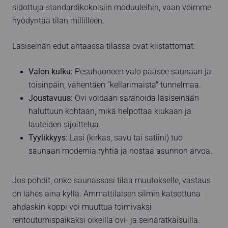
sidottuja standardikokoisiin moduuleihin, vaan voimme
hyödyntää tilan millilleen.
Lasiseinän edut ahtaassa tilassa ovat kiistattomat:
Valon kulku:
Pesuhuoneen valo pääsee saunaan ja
toisinpäin, vähentäen ”kellarimaista" tunnelmaa.
Joustavuus:
Ovi voidaan saranoida lasiseinään
haluttuun kohtaan, mikä helpottaa kiukaan ja
lauteiden sijoittelua.
Tyylikkyys:
Lasi (kirkas, savu tai satiini) tuo
saunaan modernia ryhtiä ja nostaa asunnon arvoa.
Jos pohdit, onko saunassasi tilaa muutokselle, vastaus
on lähes aina kyllä. Ammattilaisen silmin katsottuna
ahdaskin koppi voi muuttua toimivaksi
rentoutumispaikaksi oikeilla ovi- ja seinäratkaisuilla.