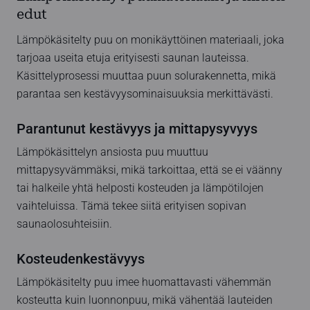
edut
Lämpökäsitelty puu on monikäyttöinen materiaali, joka
tarjoaa useita etuja erityisesti saunan lauteissa.
Käsittelyprosessi muuttaa puun solurakennetta, mikä
parantaa sen kestävyysominaisuuksia merkittävästi.
Parantunut kestävyys ja mittapysyvyys
Lämpökäsittelyn ansiosta puu muuttuu
mittapysyvämmäksi, mikä tarkoittaa, että se ei väänny
tai halkeile yhtä helposti kosteuden ja lämpötilojen
vaihteluissa. Tämä tekee siitä erityisen sopivan
saunaolosuhteisiin.
Kosteudenkestävyys
Lämpökäsitelty puu imee huomattavasti vähemmän
kosteutta kuin luonnonpuu, mikä vähentää lauteiden