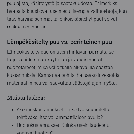
puulajista, käsittelystä ja saatavuudesta. Esimerkiksi
haapa ja kuusi ovat usein edullisempia vaihtoehtoja, kun
taas harvinaisemmat tai erikoiskäsitellyt puut voivat
maksaa enemmän.
Lämpökäsitelty puu vs. perinteinen puu
Lämpökäsitelty puu on usein hintavampi, mutta se
tarjoaa pidemmän käyttöiän ja vähäisemmät
huoltotarpeet, mikä voi pitkällä aikavälillä säästää
kustannuksia. Kannattaa pohtia, haluaako investoida
materiaaliin heti vai saavuttaa säästöjä ajan myötä.
Muista laskea:
Asennuskustannukset: Onko työ suunniteltu
tehtäväksi itse vai ammattilaisen avulla?
Huoltokustannukset: Kuinka usein laudepuut
vaativat huoltoa?