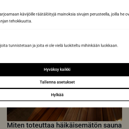
Vältä saunan pesun yleisimmät
virheet – Suojaa puupinnat liialliselta
joamaan kävijöille räätälöityjä mainoksia sivujen perusteella, joilla he 
kosteudelta ja vääriltä kemikaaleilta
jan tehokkuutta.
oikeilla tekniikoilla
Saunan pesu on yksi tärkeimmistä huoltotoimenpiteistä,
joilla varmistat kotisi rentoutumispaikan pitkäikäisyyden
joita tunnistetaan ja joita ei ole vielä luokiteltu mihinkään luokkaan.
ja hygieenisyyden. Oikein...
Lue lisää
Hyväksy kaikki
Tallenna asetukset
Hylkää
Miten toteuttaa häikäisemätön sauna