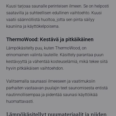
Kuusi tarjoaa saunalle perinteisen ilmeen. Se on helposti
saatavilla ja suhteellisen edullinen vaihtoehto. Kuusi
vaatii säännöllistä huoltoa, jotta sen pinta säilyy
kauniina ja käyttökelpoisena.
ThermoWood: Kestävä ja pitkäikäinen
Lämpökäsitelty puu, kuten ThermoWood, on
erinomainen valinta lauteille. Käsittely parantaa puun
kestävyyttä ja vähentää kosteuselämiä, mikä tekee siitä
hyvin pitkäikäisen vaihtoehdon.
Valitsemalla saunaasi ilmeeseen ja vaatimuksiin
parhaiten vastaavan puulajin teet saunomisesta entistä
nautinnollisempaa ja pidentää saunasi käyttöikää
huomattavasti.
Lämpökäsitellyt puumateriaalit ja niiden