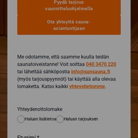
Pyydä tarjous
suunnitteluohjelmalla
Ota yhteyttä sauna-
asiantuntijaan
Me odotamme, että saamme kuulla teidän
saunatoiveistanne! Voit soittaa
040 3470 220
tai lähettää sähköpostia
info@sunsauna.fi
(myös tarjouspyynnöt) tai käyttää alla olevaa
lomaketta. Katso kaikki
yhteystietomme
.
Yhteydenottolomake
Haluan lisätietoa
Haluan tarjouksen
Etunimi *