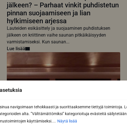
jälkeen? – Parhaat vinkit puhdistetun
pinnan suojaamiseen ja lian
hylkimiseen arjessa
Lauteiden esikäsittely ja suojaaminen puhdistuksen
jälkeen on kriittinen vaihe saunan pitkäikäisyyden
varmistamiseksi. Kun saunan...
Lue lisää
asetuksia
nua navigoimaan tehokkaasti ja suorittaaksemme tiettyjä toimintoja. L
kategorioiden alta. ”Välttämättömiksi” kategorioituja evästeitä säilytetään 
rustoimintojen käyttämiseksi....
Näytä lisää