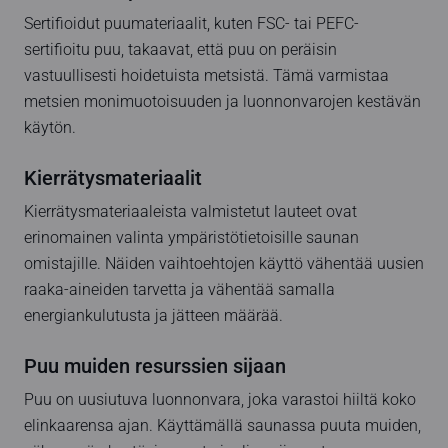
Sertifioidut puumateriaalit, kuten FSC- tai PEFC-
sertifioitu puu, takaavat, että puu on peräisin
vastuullisesti hoidetuista metsistä. Tämä varmistaa
metsien monimuotoisuuden ja luonnonvarojen kestävän
käytön.
Kierrätysmateriaalit
Kierrätysmateriaaleista valmistetut lauteet ovat
erinomainen valinta ympäristötietoisille saunan
omistajille. Näiden vaihtoehtojen käyttö vähentää uusien
raaka-aineiden tarvetta ja vähentää samalla
energiankulutusta ja jätteen määrää.
Puu muiden resurssien sijaan
Puu on uusiutuva luonnonvara, joka varastoi hiiltä koko
elinkaarensa ajan. Käyttämällä saunassa puuta muiden,