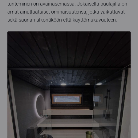
tunteminen on avainasemassa. Jokaisella puulajilla on
omat ainutlaatuiset ominaisuutensa, jotka vaikuttavat
sekä saunan ulkonäköön että käyttömukavuuteen.