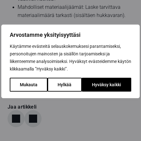
Mahdolliset materiaalijäämät: Laske tarvittava
materiaalimäärä tarkasti (sisältäen hukkavaran).
Budjetoimalla huolella etukäteen ja vertailemalla eri
Arvostamme yksityisyyttäsi
vaihtoehtoja kustannustehokkaasti, voit valita parhaat
Käytämme evästeitä selauskokemuksesi parantamiseksi,
mahdolliset materiaalit saunasi lauteisiin ilman
personoitujen mainosten ja sisällön tarjoamiseksi ja
yllättäviä lisäkuluja.
liikenteemme analysoimiseksi. Hyväksyt evästeidemme käytön
klikkaamalla ”Hyväksy kaikki”.
Herätä ideasi eloon – kokeile ilmaista
suunnitteluohjelmaamme
ja rakenna unelmiesi sauna.
Mukauta
Hylkää
Hyväksy kaikki
Jaa artikkeli