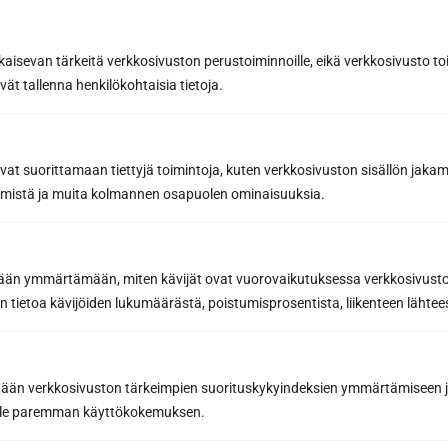
kaisevan tärkeitä verkkosivuston perustoiminnoille, eikä verkkosivusto toi
vät tallenna henkilökohtaisia tietoja.
avat suorittamaan tiettyjä toimintoja, kuten verkkosivuston sisällön jaka
räämistä ja muita kolmannen osapuolen ominaisuuksia.
etään ymmärtämään, miten kävijät ovat vuorovaikutuksessa verkkosivus
 tietoa kävijöiden lukumäärästä, poistumisprosentista, liikenteen lähtees
tään verkkosivuston tärkeimpien suorituskykyindeksien ymmärtämiseen ja
oille paremman käyttökokemuksen.