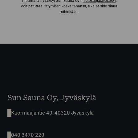
Tilaamalla hyväksyt Sun Sauna Oy:n
tietosuojaselosteen
.
Voit peruttaa liittymisen koska tahansa, eikä se sido sinua
mihinkään.
Sun Sauna Oy, Jyväskylä
Kuormaajantie 40, 40320 Jyväskylä
040 3470 220