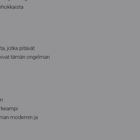
ehokkaista
a, jotka pitävät
imoivat tämän ongelman
on
orkeampi
toman modernin ja