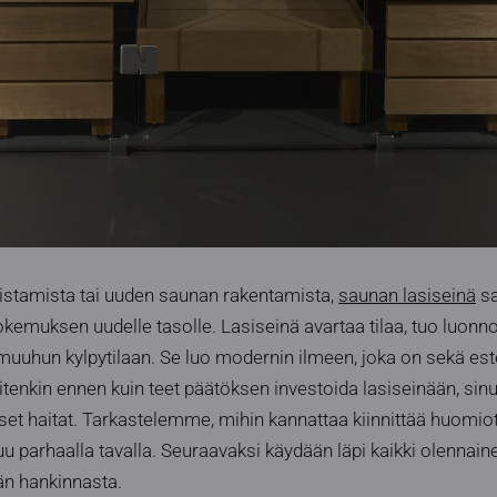
istamista tai uuden saunan rakentamista,
saunan lasiseinä
sa
kokemuksen uudelle tasolle. Lasiseinä avartaa tilaa, tuo luonn
uhun kylpytilaan. Se luo modernin ilmeen, joka on sekä este
uitenkin ennen kuin teet päätöksen investoida lasiseinään, sin
set haitat. Tarkastelemme, mihin kannattaa kiinnittää huomiota
 parhaalla tavalla. Seuraavaksi käydään läpi kaikki olennaine
än hankinnasta.