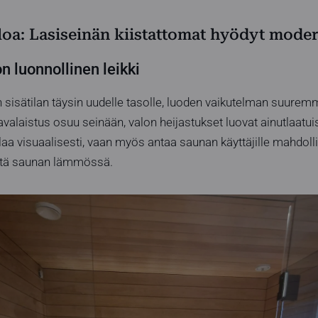
aloa: Lasiseinän kiistattomat hyödyt mode
on luonnollinen leikki
sisätilan täysin uudelle tasolle, luoden vaikutelman suuremm
havalaistus osuu seinään, valon heijastukset luovat ainutlaat
ilaa visuaalisesti, vaan myös antaa saunan käyttäjille mahdoll
stä saunan lämmössä.