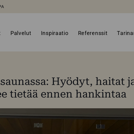
PA
t
Palvelut
Inspiraatio
Referenssit
Tarin
 saunassa: Hyödyt, haitat j
ee tietää ennen hankintaa