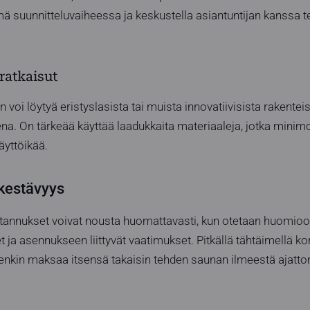
ä suunnitteluvaiheessa ja keskustella asiantuntijan kanssa t
aratkaisut
oi löytyä eristyslasista tai muista innovatiivisista rakenteist
ena. On tärkeää käyttää laadukkaita materiaaleja, jotka min
äyttöikää.
 kestävyys
tannukset voivat nousta huomattavasti, kun otetaan huomio
 ja asennukseen liittyvät vaatimukset. Pitkällä tähtäimellä k
itenkin maksaa itsensä takaisin tehden saunan ilmeestä ajat