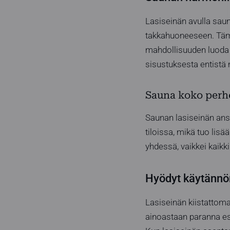
Lasiseinän avulla saun
takkahuoneeseen. Tämä
mahdollisuuden luoda er
sisustuksesta entistä
Sauna koko perh
Saunan lasiseinän ans
tiloissa, mikä tuo lisä
yhdessä, vaikkei kaikk
Hyödyt käytännön
Lasiseinän kiistattoma
ainoastaan paranna este