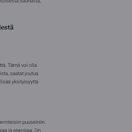
itoisesta saunasta,
destä
ttä. Tämä voi olla
ista, saatat joutua
lisää yksityisyyttä
inteisiin puuseiniin.
aa ja energiaa. On