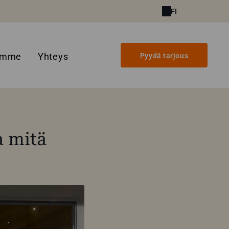
FI
amme
Yhteys
Pyydä tarjous
a mitä