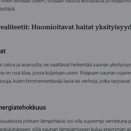
minen tehdään oikein, voidaan nauttia kestävästä ja helppoho
yttäjiä.
aliteetit: Huomioitavat haitat yksityisyy
at
t valoa ja avaruutta, ne saattavat heikentää saunan yksityisyy
a on osa tilaa, jossa kuljetaan usein. Riippuen saunan sijainn
suja, kuten himmennettävää lasia tai verhoja, jotka tarjoavat 
nergiatehokkuus
suuksista johtuen lämpöhäviö voi olla suurempi verrattuna per
ankulutukseen, sillä saunan lämpiämiseen kuluu enemmän aik