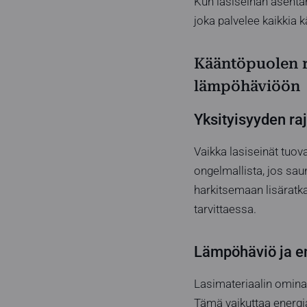
Kun lasiseinän asenta
joka palvelee kaikkia kä
Kääntöpuolen re
lämpöhäviöön
Yksityisyyden raj
Vaikka lasiseinät tuova
ongelmallista, jos saun
harkitsemaan lisäratkai
tarvittaessa.
Lämpöhäviö ja e
Lasimateriaalin ominai
Tämä vaikuttaa energi