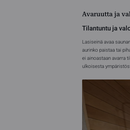
Avaruutta ja v
Tilantuntu ja val
Lasiseinä avaa saunan 
aurinko paistaa tai pi
ei ainoastaan avarra t
ulkoisesta ympäristö