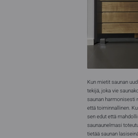
Kun mietit saunan uud
tekijä, joka vie sauna
saunan harmonisesti mu
että toiminnallinen. K
sen edut että mahdolli
saunaunelmasi toteutuu
tietää saunan lasisein