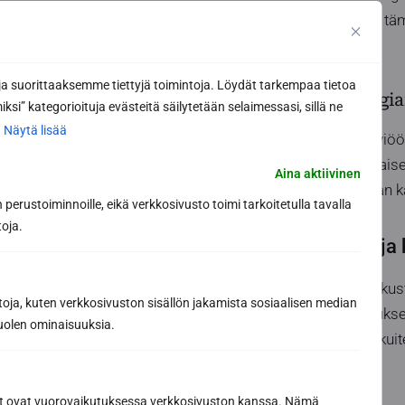
tärkeää huomioida täm
eristysratkaisuista.
 suorittaaksemme tiettyjä toimintoja. Löydät tarkempaa tietoa
Eristys ja energi
ksi” kategorioituja evästeitä säilytetään selaimessasi, sillä ne
.
Näytä lisää
Ratkaisu lämpöhäviöön v
sisälämpötilan tasais
Aina aktiivinen
ja pidentävät saunan k
perustoiminnoille, eikä verkkosivusto toimi tarkoitetulla tavalla
toja.
Kustannukset ja
Saunan lasiseinän kus
toja, kuten verkkosivuston sisällön jakamista sosiaalisen median
materiaalikustannukset
uolen ominaisuuksia.
alkuinvestointi voi ku
kestävän.
ät ovat vuorovaikutuksessa verkkosivuston kanssa. Nämä