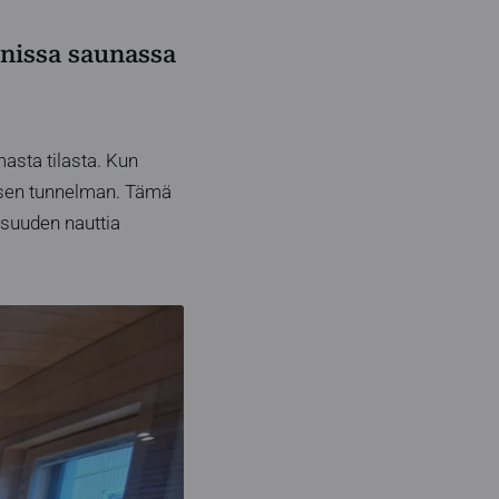
rnissa saunassa
asta tilasta. Kun
uisen tunnelman. Tämä
isuuden nauttia