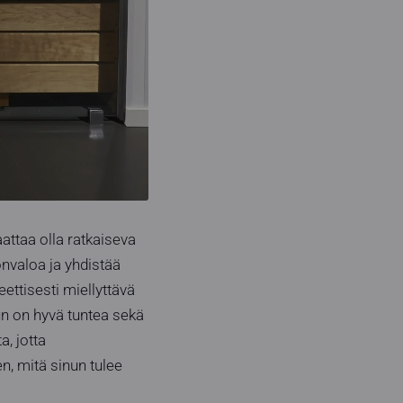
attaa olla ratkaiseva
onvaloa ja yhdistää
ettisesti miellyttävä
un on hyvä tuntea sekä
, jotta
n, mitä sinun tulee