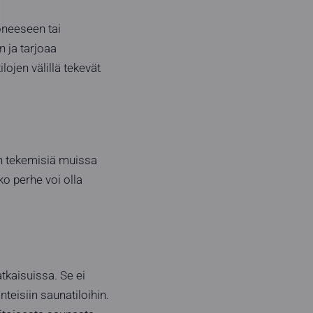
oneeseen tai
 ja tarjoaa
lojen välillä tekevät
en tekemisiä muissa
ko perhe voi olla
tkaisuissa. Se ei
teisiin saunatiloihin.