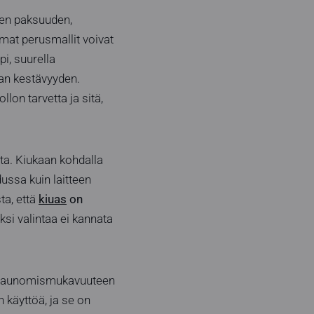
lien paksuuden,
mat perusmallit voivat
i, suurella
an kestävyyden.
lon tarvetta ja sitä,
ta. Kiukaan kohdalla
ussa kuin laitteen
a, että
kiuas
on
ksi valintaa ei kannata
ja saunomismukavuuteen
 käyttöä, ja se on