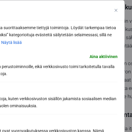
Sähkökiukaan ku
Sähkökiukaan suurin v
 suorittaaksemme tiettyjä toimintoja. Löydät tarkempaa tietoa
sähkövedot, jolloin ku
ksi” kategorioituja evästeitä säilytetään selaimessasi, sillä ne
valitset laadukkaan sä
.
Näytä lisää
juuri tarvita, mikä pit
Aina aktiivinen
Käyttökustannusten os
perustoiminnoille, eikä verkkosivusto toimi tarkoitetulla tavalla
vain muutaman euron l
toja.
eristetyt sähkökiukaat
tekee saunomisesta en
ettei energiaa mene h
toja, kuten verkkosivuston sisällön jakamista sosiaalisen median
uolen ominaisuuksia.
Puukiukaan hint
Puukiukaan kohdalla its
ät ovat vuorovaikutuksessa verkkosivuston kanssa. Nämä