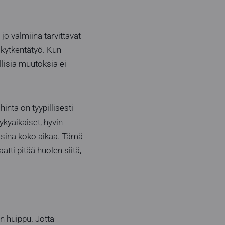
o valmiina tarvittavat
 kytkentätyö. Kun
llisia muutoksia ei
nta on tyypillisesti
kyaikaiset, hyvin
aisina koko aikaa. Tämä
ti pitää huolen siitä,
en huippu. Jotta