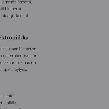
sta lämmönlähdettä,
tä hintaerot
staa, jotta saat
ektroniikka
en kiukaan hintaeron
ä; useimmiten kyse on
Laadukkaampi kiuas on
empina löylyinä.
ät kestä
etallille