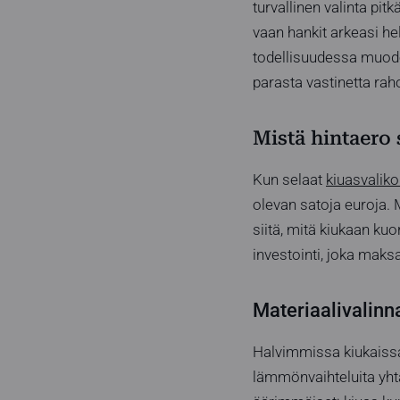
turvallinen valinta pit
vaan hankit arkeasi h
todellisuudessa muodo
parasta vastinetta raho
Mistä hintaero 
Kun selaat
kiuasvalik
olevan satoja euroja. 
siitä, mitä kiukaan kuo
investointi, joka maks
Materiaalivalinna
Halvimmissa kiukaissa
lämmönvaihteluita yht