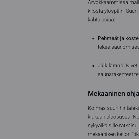
Arvokkaammissa mallei
kilosta ylöspäin. Suur
kahta asiaa:
Pehmeät ja kostea
tekee saunomises
Jälkilämpö:
Kivet 
saunarakenteet te
Mekaaninen ohjau
Kolmas suuri hintateki
kiukaan alaosassa. Ne 
nykyaikaisille ratkaisu
mekaanisen kellon ”tiki