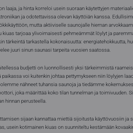
on laaja, ja hinta korreloi usein suoraan käytettyjen materiaa
troniikan ja odotettavissa olevan käyttöiän kanssa. Edullisim
kkikäyttöön, mutta aktiiviselle saunojalle hieman arvokkaamp
tu kiuas tarjoaa ylivoimaisesti pehmeämmät löylyt ja paremm
in tärkeintä tarkastella kokonaisuutta: energiatehokkuutta, huol
velee juuri sinun saunasi tarpeita vuosien saatossa.
ellessa budjetti on luonnollisesti yksi tärkeimmistä raameis
aikassa voi kuitenkin johtaa pettymykseen niin löylyjen laad
 olemme nähneet tuhansia saunoja ja tiedämme kokemuksest
ttori, joka määrittää koko tilan tunnelman ja toimivuuden. Si
n hinnan perusteella.
ottamisen sijaan kannattaa miettiä sijoitusta käyttövuosiin 
s, usein kotimainen kiuas on suunniteltu kestämään kovaakin