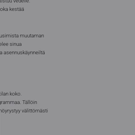
istuu vedelle.
joka kestää
 uusimista muutaman
elee sinua
ta asennuskäynneiltä
ilan koko.
ogrammaa. Tällöin
 höyrystyy välittömästi