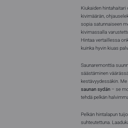
Kiukaiden hintahaitari 
kivimäärän, ohjauselek
sopia satunnaiseen mö
kivimassalla varustet
Hintaa vertaillessa onk
kuinka hyvin kiuas pal
Saunaremonttia suunnit
säästäminen väärässä p
kestävyydessäkin. Me
saunan sydän
– se moo
tehdä pelkän halvimma
Pelkän hintalapun tuij
suhteutettuna. Laaduka