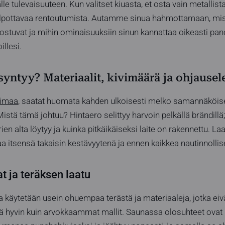
källe tulevaisuuteen. Kun valitset kiuasta, et osta vain metalli
elpottavaa rentoutumista. Autamme sinua hahmottamaan, mis
stuvat ja mihin ominaisuuksiin sinun kannattaa oikeasti pano
illesi.
syntyy? Materiaalit, kivimäärä ja ohjausel
oimaa
, saatat huomata kahden ulkoisesti melko samannäköis
Mistä tämä johtuu? Hintaero selittyy harvoin pelkällä brändill
rien alta löytyy ja kuinka pitkäikäiseksi laite on rakennettu. 
aa itsensä takaisin kestävyytenä ja ennen kaikkea nautinnollis
t ja teräksen laatu
 käytetään usein ohuempaa terästä ja materiaaleja, jotka eiv
ä hyvin kuin arvokkaammat mallit. Saunassa olosuhteet ovat m