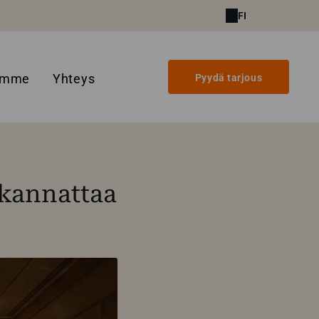
FI
amme
Yhteys
Pyydä tarjous
 kannattaa