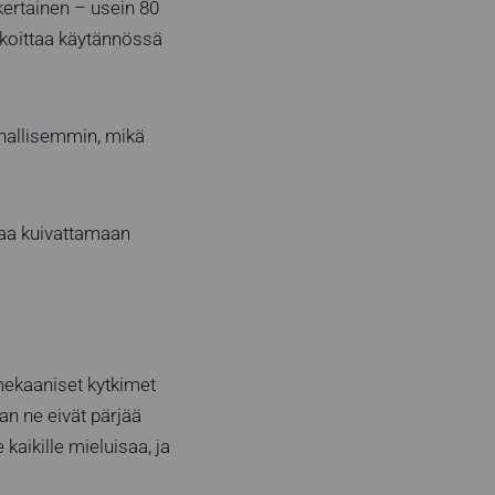
ertainen – usein 80
rkoittaa käytännössä
uhallisemmin, mikä
taa kuivattamaan
mekaaniset kytkimet
an ne eivät pärjää
kaikille mieluisaa, ja