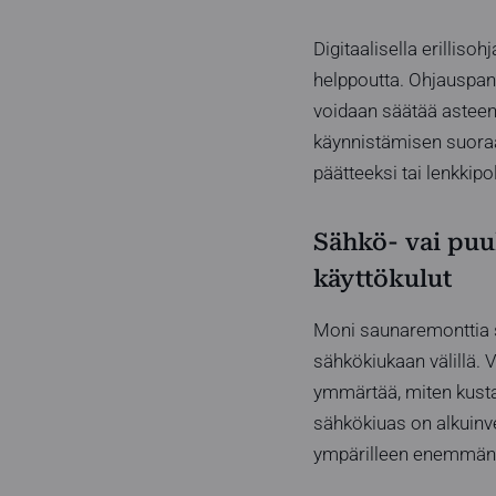
Digitaalisella erillis
helppoutta. Ohjauspanee
voidaan säätää asteen
käynnistämisen suoraa
päätteeksi tai lenkkipol
Sähkö- vai puuk
käyttökulut
Moni saunaremonttia s
sähkökiukaan välillä. 
ymmärtää, miten kusta
sähkökiuas on alkuinve
ympärilleen enemmän inf