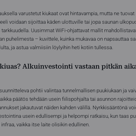
ohjauksella varustetut kiukaat ovat hintavampia, mutta ne tuov
li voidaan sijoittaa käden ulottuville tai jopa saunan ulkopuo
 tarkkuudella. Uusimmat WiFi-ohjattavat mallit mahdollista
n puhelimesta – kuvittele, kuinka mukavaa on napsauttaa sa
ulta, ja astua valmiisiin löylyihin heti kotiin tullessa.
iuas? Alkuinvestointi vastaan pitkän aik
uunnitteleva pohtii valintaa tunnelmallisen puukiukaan ja va
Vaikka päätös tehdään usein fiilispohjalta tai asunnon rajoitt
nnukset jakautuvat näiden kahden välillä. Nyrkkisääntönä voi
stointina usein edullisempi ja helpompi ratkaisu, kun taas pu
raa, vaikka itse laite olisikin edullinen.