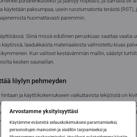
menee punahehkuiseksi ja jäähtyy nopeasti, ja samalla se alt
a käytetään paksumpaa, usein ruostumatonta terästä (RST), 
laajenemista huomattavasti paremmin.
yttöiässä. Siinä missä edullinen peruskiuas saattaa vaatia
käytössä, laadukkaista materiaaleista valmistettu kiuas palv
osikymmenen. Kun valitset kestävämmän mallin, säästyt turhil
misilta kesken saunaillan.
ttää löylyn pehmeyden
hintaan ja käyttökokemukseen vaikuttavista tekijöistä on kivit
emmissa seinäkiukaissa kivimäärä on usein pieni, noin 20 kil
Arvostamme yksityisyyttäsi
nopeasti, mutta löylyt voivat olla terävät ja kuivat, sillä vesi
n tai jopa paljaisiin vastuksiin.
Käytämme evästeitä selauskokemuksesi parantamiseksi,
personoitujen mainosten ja sisällön tarjoamiseksi ja