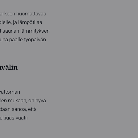
at arkeen huomattavaa
lelle, ja lämpötilaa
vat saunan lämmityksen
una päälle työpäivän
avälin
ivattoman
eiden mukaan, on hyvä
daan sanoa, että
ukiuas vaatii