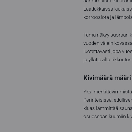
äärimmäiset: kiuas kuu
Laadukkaissa kiukaiss
korroosiota ja lämpö
Tämä näkyy suoraan kä
vuoden välein kovassa 
luotettavasti jopa vu
ja yllättäviltä rikkoutu
Kivimäärä määri
Yksi merkittävimmistä 
Perinteisissä, edullis
kiuas lämmittää saunan 
osuessaan kuumiin kivii