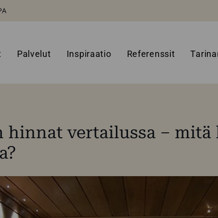
PA
t
Palvelut
Inspiraatio
Referenssit
Tarin
 hinnat vertailussa – mitä
a?