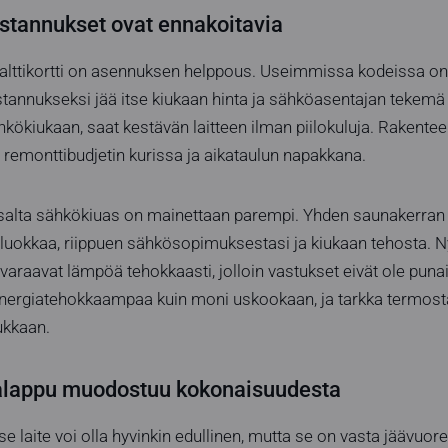
stannukset ovat ennakoitavia
alttikortti on asennuksen helppous. Useimmissa kodeissa on j
stannukseksi jää itse kiukaan hinta ja sähköasentajan tekemä
hkökiukaan, saat kestävän laitteen ilman piilokuluja. Rakentee
ää remonttibudjetin kurissa ja aikataulun napakkana.
alta sähkökiuas on mainettaan parempi. Yhden saunakerran hi
uokkaa, riippuen sähkösopimuksestasi ja kiukaan tehosta. Ny
 varaavat lämpöä tehokkaasti, jolloin vastukset eivät ole pun
ergiatehokkaampaa kuin moni uskookaan, ja tarkka termostaat
ukkaan.
alappu muodostuu kokonaisuudesta
e laite voi olla hyvinkin edullinen, mutta se on vasta jäävuor