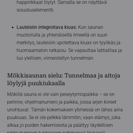
happirikkaat löylyt. Samalla se on näyttävä
sisustuselementti.
Lauteisiin integroitava kiuas:
Kun saunan
muotoilulla ja yhtenäisellä ilmeellä on suuri
merkitys, lauteisiin upotettava kiuas on tyylikäs ja
huomaamaton ratkaisu. Se vapauttaa lattiatilaa ja
luo ylellisen, viimeistellyn tunnelman.
Mökkisaunan sielu: Tunnelmaa ja aitoja
löylyjä puukiukaalla
Mökillä sauna ei ole vain peseytymispaikka – se on
perinne, ohjelmanumero ja paikka, jossa arjen kiireet
unohtuvat. Tämän kokemuksen ytimessä on lähes aina
puukiuas. Se ei ole pelkkä lämmitin, vaan elämys, joka
alkaa jo puiden hakemisesta ja päättyy täydellisen
rentoutumisen tunteeseen pehmeissä löylyissä.