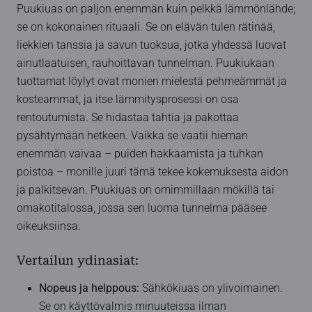
Puukiuas on paljon enemmän kuin pelkkä lämmönlähde;
se on kokonainen rituaali. Se on elävän tulen rätinää,
liekkien tanssia ja savun tuoksua, jotka yhdessä luovat
ainutlaatuisen, rauhoittavan tunnelman. Puukiukaan
tuottamat löylyt ovat monien mielestä pehmeämmät ja
kosteammat, ja itse lämmitysprosessi on osa
rentoutumista. Se hidastaa tahtia ja pakottaa
pysähtymään hetkeen. Vaikka se vaatii hieman
enemmän vaivaa – puiden hakkaamista ja tuhkan
poistoa – monille juuri tämä tekee kokemuksesta aidon
ja palkitsevan. Puukiuas on omimmillaan mökillä tai
omakotitalossa, jossa sen luoma tunnelma pääsee
oikeuksiinsa.
Vertailun ydinasiat:
Nopeus ja helppous:
Sähkökiuas on ylivoimainen.
Se on käyttövalmis minuuteissa ilman