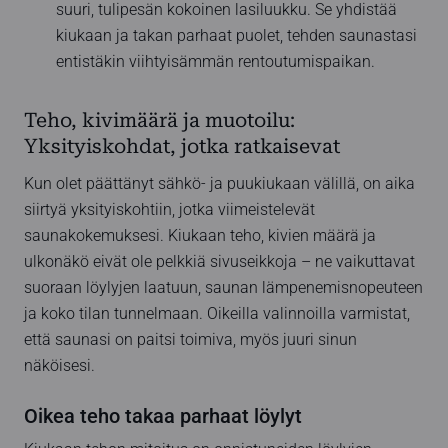
suuri, tulipesän kokoinen lasiluukku. Se yhdistää
kiukaan ja takan parhaat puolet, tehden saunastasi
entistäkin viihtyisämmän rentoutumispaikan.
Teho, kivimäärä ja muotoilu:
Yksityiskohdat, jotka ratkaisevat
Kun olet päättänyt sähkö- ja puukiukaan välillä, on aika
siirtyä yksityiskohtiin, jotka viimeistelevät
saunakokemuksesi. Kiukaan teho, kivien määrä ja
ulkonäkö eivät ole pelkkiä sivuseikkoja – ne vaikuttavat
suoraan löylyjen laatuun, saunan lämpenemisnopeuteen
ja koko tilan tunnelmaan. Oikeilla valinnoilla varmistat,
että saunasi on paitsi toimiva, myös juuri sinun
näköisesi.
Oikea teho takaa parhaat löylyt