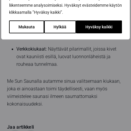
liikenteemme analysoimiseksi. Hyväksyt evästeidemme käytön
klikkaamalla ”Hyväksy kaikki”.
Tyylikäs musta tai valkoinen:
Maalatut kiukaat
tuovat saunaan selkeää kontrastia ja ryhtiä, sopien
Mukauta
Hylkää
Hyväksy kaikki
täydellisesti minimalistiseen makuun.
Verkkokiukaat:
Näyttävät pilarimallit, joissa kivet
ovat kauniisti esillä, luovat luonnonläheistä ja
rouheaa tunnelmaa.
Me Sun Saunalla autamme sinua valitsemaan kiukaan,
joka ei ainoastaan toimi täydellisesti, vaan myös
viimeistelee saunasi ilmeen saumattomaksi
kokonaisuudeksi.
Jaa artikkeli