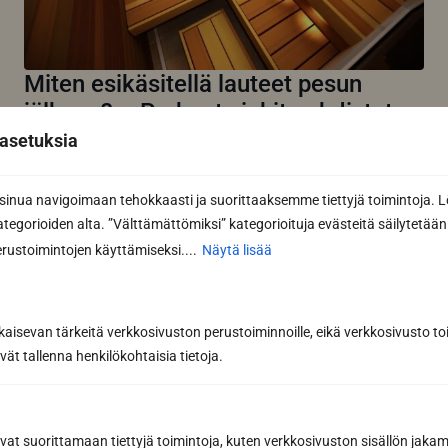
Miten esikäsitellä lauteet pesun
jälkeen? – Parhaat vinkit puhdistetun
pinnan suojaamiseen ja lian
asetuksia
hylkimiseen arjessa
Lauteiden esikäsittely ja suojaaminen puhdistuksen
nua navigoimaan tehokkaasti ja suorittaaksemme tiettyjä toimintoja. L
jälkeen on kriittinen vaihe saunan pitkäikäisyyden
kategorioiden alta. ”Välttämättömiksi” kategorioituja evästeitä säilytetään 
varmistamiseksi. Kun saunan...
rustoimintojen käyttämiseksi....
Näytä lisää
Lue lisää
kaisevan tärkeitä verkkosivuston perustoiminnoille, eikä verkkosivusto toi
vät tallenna henkilökohtaisia tietoja.
avat suorittamaan tiettyjä toimintoja, kuten verkkosivuston sisällön jaka