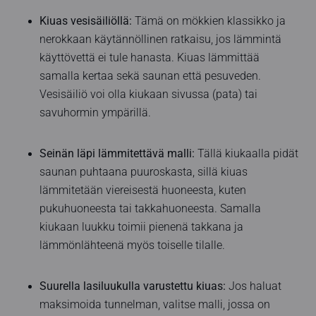
Kiuas vesisäiliöllä:
Tämä on mökkien klassikko ja
nerokkaan käytännöllinen ratkaisu, jos lämmintä
käyttövettä ei tule hanasta. Kiuas lämmittää
samalla kertaa sekä saunan että pesuveden.
Vesisäiliö voi olla kiukaan sivussa (pata) tai
savuhormin ympärillä.
Seinän läpi lämmitettävä malli:
Tällä kiukaalla pidät
saunan puhtaana puuroskasta, sillä kiuas
lämmitetään viereisestä huoneesta, kuten
pukuhuoneesta tai takkahuoneesta. Samalla
kiukaan luukku toimii pienenä takkana ja
lämmönlähteenä myös toiselle tilalle.
Suurella lasiluukulla varustettu kiuas:
Jos haluat
maksimoida tunnelman, valitse malli, jossa on