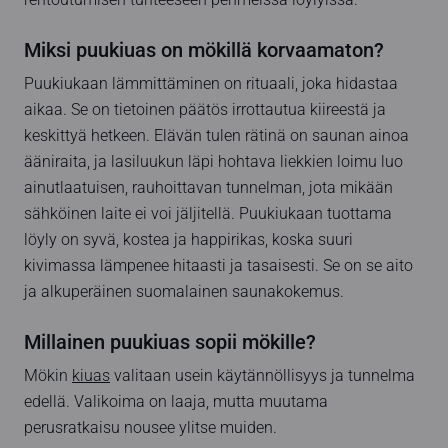
Miksi puukiuas on mökillä korvaamaton?
Puukiukaan lämmittäminen on rituaali, joka hidastaa
aikaa. Se on tietoinen päätös irrottautua kiireestä ja
keskittyä hetkeen. Elävän tulen rätinä on saunan ainoa
ääniraita, ja lasiluukun läpi hohtava liekkien loimu luo
ainutlaatuisen, rauhoittavan tunnelman, jota mikään
sähköinen laite ei voi jäljitellä. Puukiukaan tuottama
löyly on syvä, kostea ja happirikas, koska suuri
kivimassa lämpenee hitaasti ja tasaisesti. Se on se aito
ja alkuperäinen suomalainen saunakokemus.
Millainen puukiuas sopii mökille?
Mökin
kiuas
valitaan usein käytännöllisyys ja tunnelma
edellä. Valikoima on laaja, mutta muutama
perusratkaisu nousee ylitse muiden.