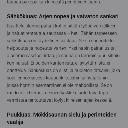
tarjoaa pakopaikan kiireestä perinteiden pariin.
Sähkökiuas: Arjen nopea ja vaivaton sankari
Kuvittele tilanne: palaat kotiin pitkän työpäivän jälkeen
ja haluat rentoutua saunassa – heti. Tähän tarpeeseen
sähkökiuas on täydellinen vastaus. Se on suunniteltu
helppoutta ja nopeutta varten. Yksi napin painallus tai
ajastimen asetus riittää, ja sauna on lämmin juuri silloin
kun haluat. Ei puiden kantamista, ei sytyttämistä, ei
odottelua. Sähkökiuas on siisti ja huoleton ratkaisu, joka
sopii erinomaisesti kaupunkikoteihin ja rivitaloihin,
joissa hormin asentaminen ei ole mahdollista. Se on
moderni, tehokas ja ennen kaikkea luotettava tapa
varmistaa rentouttavat löylyt kiireisen arjen keskellä.
Puukiuas: Mökkisaunan sielu ja perinteiden
vaalija