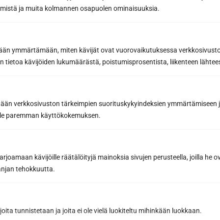
räämistä ja muita kolmannen osapuolen ominaisuuksia.
etään ymmärtämään, miten kävijät ovat vuorovaikutuksessa verkkosivus
 tietoa kävijöiden lukumäärästä, poistumisprosentista, liikenteen lähtees
tään verkkosivuston tärkeimpien suorituskykyindeksien ymmärtämiseen ja
oille paremman käyttökokemuksen.
joamaan kävijöille räätälöityjä mainoksia sivujen perusteella, joilla he 
jan tehokkuutta.
joita tunnistetaan ja joita ei ole vielä luokiteltu mihinkään luokkaan.