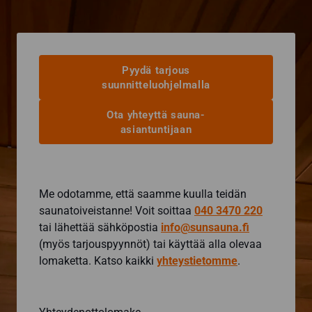
Pyydä tarjous
suunnitteluohjelmalla
Ota yhteyttä sauna-
asiantuntijaan
Me odotamme, että saamme kuulla teidän
saunatoiveistanne! Voit soittaa
040 3470 220
tai lähettää sähköpostia
info@sunsauna.fi
(myös tarjouspyynnöt) tai käyttää alla olevaa
lomaketta. Katso kaikki
yhteystietomme
.