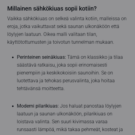
Millainen sähkökiuas sopii kotiin?
Vaikka sähkökiuas on selkeä valinta kotiin, malleissa on
eroja, jotka vaikuttavat sekä saunan ulkonäköön että
löylyjen laatuun. Oikea malli valitaan tilan,
käyttötottumusten ja toivotun tunnelman mukaan.
Perinteinen seinäkiuas:
Tämä on klassikko ja tilaa
säästävä ratkaisu, joka sopii erinomaisesti
pienempiin ja keskikokoisiin saunoihin. Se on
luotettava ja tehokas perusvalinta, joka hoitaa
tehtävänsä moitteetta.
Moderni pilarikiuas:
Jos haluat panostaa löylyjen
laatuun ja saunan ulkonäköön, pilarikiuas on
loistava valinta. Sen suuri kivimassa varaa
runsaasti lämpöä, mikä takaa pehmeät, kosteat ja