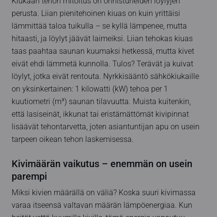
Kiukaan tehon mitoitus on onnistuneiden löylyjen
perusta. Liian pienitehoinen kiuas on kuin yrittäisi
lämmittää taloa tuikulla – se kyllä lämpenee, mutta
hitaasti, ja löylyt jäävät laimeiksi. Liian tehokas kiuas
taas paahtaa saunan kuumaksi hetkessä, mutta kivet
eivät ehdi lämmetä kunnolla. Tulos? Terävät ja kuivat
löylyt, jotka eivät rentouta. Nyrkkisääntö sähkökiukaille
on yksinkertainen: 1 kilowatti (kW) tehoa per 1
kuutiometri (m³) saunan tilavuutta. Muista kuitenkin,
että lasiseinät, ikkunat tai eristämättömät kivipinnat
lisäävät tehontarvetta, joten asiantuntijan apu on usein
tarpeen oikean tehon laskemisessa.
Kivimäärän vaikutus – enemmän on usein
parempi
Miksi kivien määrällä on väliä? Koska suuri kivimassa
varaa itseensä valtavan määrän lämpöenergiaa. Kun