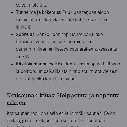
esivalmisteluja.
Tunnelma ja kokemus:
Puukiuas tarjoaa aidon,
moniaistisen elämyksen, jota sähkökiuas ei voi
jäljitellä.
Sopivuus:
Sähkökiuas sopii lähes kaikkialle.
Puukiuas vaatii aina savuhormin ja on
parhaimmillaan erillisessä saunarakennuksessa tai
mökillä.
Käyttökustannukset:
Kustannukset riippuvat sähkön
ja polttopuun paikallisista hinnoista, mutta yleisesti
ne ovat melko lähellä toisiaan.
Kotisaunan kiuas: Helppoutta ja nopeutta
arkeen
Kotisaunan rooli on usein eri kuin mökkisaunan. Se on
paikka, jonne paetaan arjen kiireitä, rentoudutaan