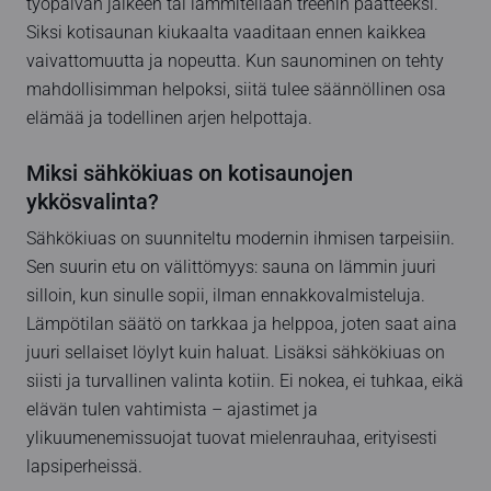
työpäivän jälkeen tai lämmitellään treenin päätteeksi.
Siksi kotisaunan kiukaalta vaaditaan ennen kaikkea
vaivattomuutta ja nopeutta. Kun saunominen on tehty
mahdollisimman helpoksi, siitä tulee säännöllinen osa
elämää ja todellinen arjen helpottaja.
Miksi sähkökiuas on kotisaunojen
ykkösvalinta?
Sähkökiuas on suunniteltu modernin ihmisen tarpeisiin.
Sen suurin etu on välittömyys: sauna on lämmin juuri
silloin, kun sinulle sopii, ilman ennakkovalmisteluja.
Lämpötilan säätö on tarkkaa ja helppoa, joten saat aina
juuri sellaiset löylyt kuin haluat. Lisäksi sähkökiuas on
siisti ja turvallinen valinta kotiin. Ei nokea, ei tuhkaa, eikä
elävän tulen vahtimista – ajastimet ja
ylikuumenemissuojat tuovat mielenrauhaa, erityisesti
lapsiperheissä.