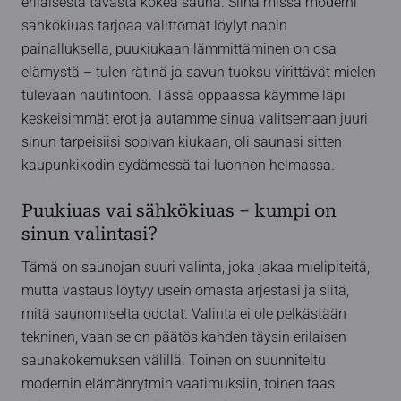
erilaisesta tavasta kokea sauna. Siinä missä moderni
sähkökiuas tarjoaa välittömät löylyt napin
painalluksella, puukiukaan lämmittäminen on osa
elämystä – tulen rätinä ja savun tuoksu virittävät mielen
tulevaan nautintoon. Tässä oppaassa käymme läpi
keskeisimmät erot ja autamme sinua valitsemaan juuri
sinun tarpeisiisi sopivan kiukaan, oli saunasi sitten
kaupunkikodin sydämessä tai luonnon helmassa.
Puukiuas vai sähkökiuas – kumpi on
sinun valintasi?
Tämä on saunojan suuri valinta, joka jakaa mielipiteitä,
mutta vastaus löytyy usein omasta arjestasi ja siitä,
mitä saunomiselta odotat. Valinta ei ole pelkästään
tekninen, vaan se on päätös kahden täysin erilaisen
saunakokemuksen välillä. Toinen on suunniteltu
modernin elämänrytmin vaatimuksiin, toinen taas