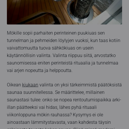
Mökille sopii parhaiten perinteinen puukiuas sen
tunnelman ja pehmeiden löylyjen vuoksi, kun taas kotiin
vaivattomuutta tuova sähkökiuas on usein
käytännöllisin valinta. Valinta riippuu siitä, arvostatko
saunomisessa eniten perinteistä rituaalia ja tunnelmaa
vai arjen nopeutta ja helppoutta.
Oikean
kiukaan
valinta on yksi tärkeimmistä päätöksistä
saunaa suunnitellessa. Se määrittelee, millainen
saunastasi tulee: onko se nopea rentoutumispaikka arki-
illan päätteeksi vai hidas, lähes pyhä rituaali
viikonloppuna mökin rauhassa? Kysymys ei ole
ainoastaan lämmitystavasta, vaan kahdesta täysin