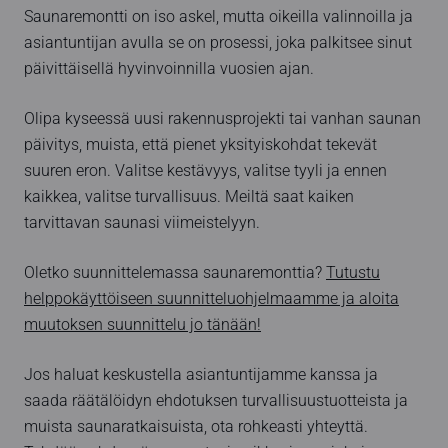
Saunaremontti on iso askel, mutta oikeilla valinnoilla ja
asiantuntijan avulla se on prosessi, joka palkitsee sinut
päivittäisellä hyvinvoinnilla vuosien ajan.
Olipa kyseessä uusi rakennusprojekti tai vanhan saunan
päivitys, muista, että pienet yksityiskohdat tekevät
suuren eron. Valitse kestävyys, valitse tyyli ja ennen
kaikkea, valitse turvallisuus. Meiltä saat kaiken
tarvittavan saunasi viimeistelyyn.
Oletko suunnittelemassa saunaremonttia?
Tutustu
helppokäyttöiseen suunnitteluohjelmaamme ja aloita
muutoksen suunnittelu jo tänään!
Jos haluat keskustella asiantuntijamme kanssa ja
saada räätälöidyn ehdotuksen turvallisuustuotteista ja
muista saunaratkaisuista, ota rohkeasti yhteyttä.