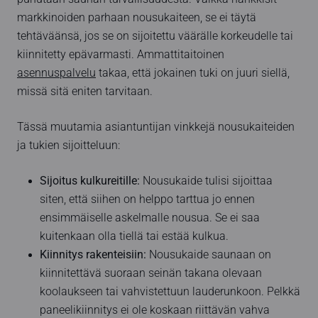
markkinoiden parhaan nousukaiteen, se ei täytä
tehtäväänsä, jos se on sijoitettu väärälle korkeudelle tai
kiinnitetty epävarmasti. Ammattitaitoinen
asennuspalvelu
takaa, että jokainen tuki on juuri siellä,
missä sitä eniten tarvitaan.
Tässä muutamia asiantuntijan vinkkejä nousukaiteiden
ja tukien sijoitteluun:
Sijoitus kulkureitille:
Nousukaide tulisi sijoittaa
siten, että siihen on helppo tarttua jo ennen
ensimmäiselle askelmalle nousua. Se ei saa
kuitenkaan olla tiellä tai estää kulkua.
Kiinnitys rakenteisiin:
Nousukaide saunaan on
kiinnitettävä suoraan seinän takana olevaan
koolaukseen tai vahvistettuun lauderunkoon. Pelkkä
paneelikiinnitys ei ole koskaan riittävän vahva