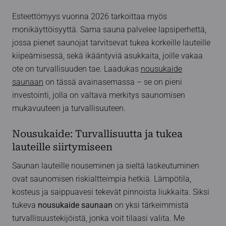
Esteettömyys vuonna 2026 tarkoittaa myös
monikäyttöisyyttä. Sama sauna palvelee lapsiperhettä,
jossa pienet saunojat tarvitsevat tukea korkeille lauteille
kiipeämisessä, sekä ikääntyviä asukkaita, joille vakaa
ote on turvallisuuden tae. Laadukas
nousukaide
saunaan
on tässä avainasemassa – se on pieni
investointi, jolla on valtava merkitys saunomisen
mukavuuteen ja turvallisuuteen.
Nousukaide: Turvallisuutta ja tukea
lauteille siirtymiseen
Saunan lauteille nouseminen ja sieltä laskeutuminen
ovat saunomisen riskialtteimpia hetkiä. Lämpötila,
kosteus ja saippuavesi tekevät pinnoista liukkaita. Siksi
tukeva
nousukaide saunaan
on yksi tärkeimmistä
turvallisuustekijöistä, jonka voit tilaasi valita. Me