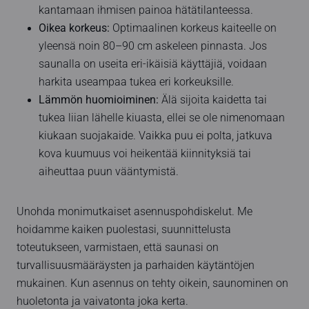
kantamaan ihmisen painoa hätätilanteessa.
Oikea korkeus:
Optimaalinen korkeus kaiteelle on
yleensä noin 80–90 cm askeleen pinnasta. Jos
saunalla on useita eri-ikäisiä käyttäjiä, voidaan
harkita useampaa tukea eri korkeuksille.
Lämmön huomioiminen:
Älä sijoita kaidetta tai
tukea liian lähelle kiuasta, ellei se ole nimenomaan
kiukaan suojakaide. Vaikka puu ei polta, jatkuva
kova kuumuus voi heikentää kiinnityksiä tai
aiheuttaa puun vääntymistä.
Unohda monimutkaiset asennuspohdiskelut. Me
hoidamme kaiken puolestasi, suunnittelusta
toteutukseen, varmistaen, että saunasi on
turvallisuusmääräysten ja parhaiden käytäntöjen
mukainen. Kun asennus on tehty oikein, saunominen on
huoletonta ja vaivatonta joka kerta.