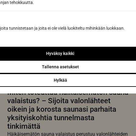
jan tehokkuutta.
joilla varmistat kotisi rentoutumispaikan pitkäikäisyyden
ja hygieenisyyden. Oikein...
Lue lisää
joita tunnistetaan ja joita ei ole vielä luokiteltu mihinkään luokkaan.
Hyväksy kaikki
Tallenna asetukset
Hylkää
Miten toteuttaa häikäisemätön sauna
valaistus? – Sijoita valonlähteet
oikein ja korosta saunasi parhaita
yksityiskohtia tunnelmasta
tinkimättä
Häikäisemätön sauna valaistus perustuu valonlähteiden