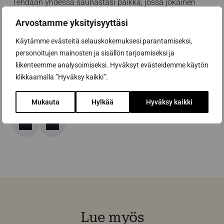
Tehdään yhdessä saunastasi paikka, jossa jokainen
viihtyy ja tuntee olonsa turvalliseksi.
Arvostamme yksityisyyttäsi
Pyydä tarjous saunaremontista tästä
Käytämme evästeitä selauskokemuksesi parantamiseksi,
personoitujen mainosten ja sisällön tarjoamiseksi ja
liikenteemme analysoimiseksi. Hyväksyt evästeidemme käytön
Tutustu tuotteisiin verkkokaupassamme
klikkaamalla ”Hyväksy kaikki”.
Mukauta
Hylkää
Hyväksy kaikki
Jaa artikkeli
Lue myös