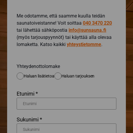
Me odotamme, että saamme kuulla teidän
saunatoiveistanne! Voit soittaa
040 3470 220
tai lähettää sähköpostia
info@sunsauna.fi
(myös tarjouspyynnöt) tai käyttää alla olevaa
lomaketta. Katso kaikki
yhteystietomme
.
Yhteydenottolomake
Haluan lisätietoa
Haluan tarjouksen
Etunimi *
Sukunimi *