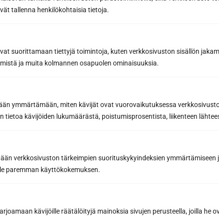
vät tallenna henkilökohtaisia tietoja.
avat suorittamaan tiettyjä toimintoja, kuten verkkosivuston sisällön jaka
räämistä ja muita kolmannen osapuolen ominaisuuksia.
etään ymmärtämään, miten kävijät ovat vuorovaikutuksessa verkkosivus
 tietoa kävijöiden lukumäärästä, poistumisprosentista, liikenteen lähtees
tään verkkosivuston tärkeimpien suorituskykyindeksien ymmärtämiseen ja
Vältä saunan pesun yleisimmät
oille paremman käyttökokemuksen.
virheet – Suojaa puupinnat liialliselta
kosteudelta ja vääriltä kemikaaleilta
oikeilla tekniikoilla
joamaan kävijöille räätälöityjä mainoksia sivujen perusteella, joilla he 
Saunan pesu on yksi tärkeimmistä huoltotoimenpiteistä,