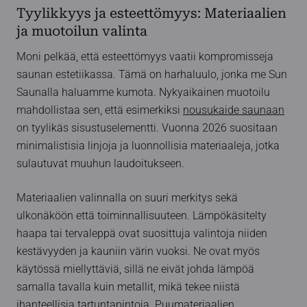
Tyylikkyys ja esteettömyys: Materiaalien
ja muotoilun valinta
Moni pelkää, että esteettömyys vaatii kompromisseja
saunan estetiikassa. Tämä on harhaluulo, jonka me Sun
Saunalla haluamme kumota. Nykyaikainen muotoilu
mahdollistaa sen, että esimerkiksi
nousukaide saunaan
on tyylikäs sisustuselementti. Vuonna 2026 suositaan
minimalistisia linjoja ja luonnollisia materiaaleja, jotka
sulautuvat muuhun laudoitukseen.
Materiaalien valinnalla on suuri merkitys sekä
ulkonäköön että toiminnallisuuteen. Lämpökäsitelty
haapa tai tervaleppä ovat suosittuja valintoja niiden
kestävyyden ja kauniin värin vuoksi. Ne ovat myös
käytössä miellyttäviä, sillä ne eivät johda lämpöä
samalla tavalla kuin metallit, mikä tekee niistä
ihanteellisia tartuntapintoja. Puumateriaalien