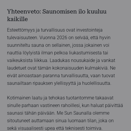
Yhteenveto: Saunomisen ilo kuuluu
kaikille
Esteettömyys ja turvallisuus ovat investointeja
tulevaisuuteen. Vuonna 2026 on selvää, että hyvin
suunniteltu sauna on sellainen, jossa jokainen voi
nauttia löylyistä ilman pelkoa liukastumisesta tai
vaikeuksista liikkua. Laadukas nousukaide ja vankat
laudetuet ovat tämän kokonaisuuden kulmakiviä. Ne
eivät ainoastaan paranna turvallisuutta, vaan tuovat
saunailtaan ripauksen ylellisyyttä ja huolellisuutta.
Kotimainen laatu ja tehokas tuotantomme takaavat
sinulle parhaan vastineen rahoillesi, kun haluat päivittää
saunasi tähän päivään. Me Sun Saunalla olemme
sitoutuneet auttamaan sinua luomaan tilan, joka on
sekä visuaalisesti upea että teknisesti toimiva.