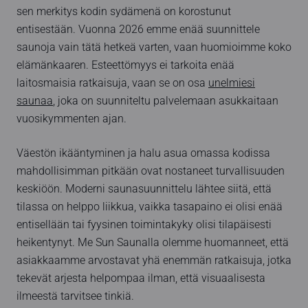
sen merkitys kodin sydämenä on korostunut
entisestään. Vuonna 2026 emme enää suunnittele
saunoja vain tätä hetkeä varten, vaan huomioimme koko
elämänkaaren. Esteettömyys ei tarkoita enää
laitosmaisia ratkaisuja, vaan se on osa
unelmiesi
saunaa
, joka on suunniteltu palvelemaan asukkaitaan
vuosikymmenten ajan.
Väestön ikääntyminen ja halu asua omassa kodissa
mahdollisimman pitkään ovat nostaneet turvallisuuden
keskiöön. Moderni saunasuunnittelu lähtee siitä, että
tilassa on helppo liikkua, vaikka tasapaino ei olisi enää
entisellään tai fyysinen toimintakyky olisi tilapäisesti
heikentynyt. Me Sun Saunalla olemme huomanneet, että
asiakkaamme arvostavat yhä enemmän ratkaisuja, jotka
tekevät arjesta helpompaa ilman, että visuaalisesta
ilmeestä tarvitsee tinkiä.