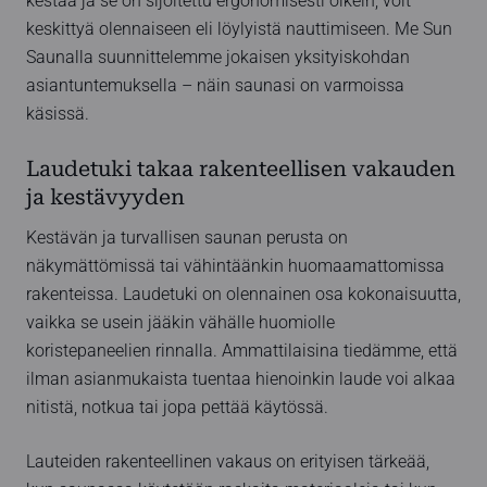
kestää ja se on sijoitettu ergonomisesti oikein, voit
keskittyä olennaiseen eli löylyistä nauttimiseen. Me Sun
Saunalla suunnittelemme jokaisen yksityiskohdan
asiantuntemuksella – näin saunasi on varmoissa
käsissä.
Laudetuki takaa rakenteellisen vakauden
ja kestävyyden
Kestävän ja turvallisen saunan perusta on
näkymättömissä tai vähintäänkin huomaamattomissa
rakenteissa. Laudetuki on olennainen osa kokonaisuutta,
vaikka se usein jääkin vähälle huomiolle
koristepaneelien rinnalla. Ammattilaisina tiedämme, että
ilman asianmukaista tuentaa hienoinkin laude voi alkaa
nitistä, notkua tai jopa pettää käytössä.
Lauteiden rakenteellinen vakaus on erityisen tärkeää,