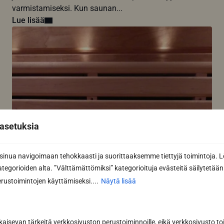
varmistamiseksi. Kun saunan...
Lue lisää
asetuksia
nua navigoimaan tehokkaasti ja suorittaaksemme tiettyjä toimintoja. L
kategorioiden alta. ”Välttämättömiksi” kategorioituja evästeitä säilytetään 
rustoimintojen käyttämiseksi....
Näytä lisää
kaisevan tärkeitä verkkosivuston perustoiminnoille, eikä verkkosivusto toi