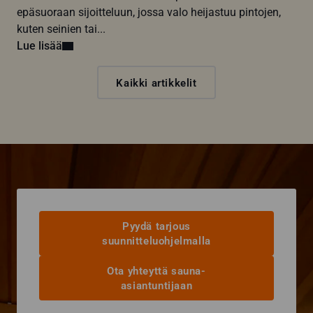
epäsuoraan sijoitteluun, jossa valo heijastuu pintojen,
kuten seinien tai...
Lue lisää
Kaikki artikkelit
Pyydä tarjous
suunnitteluohjelmalla
Ota yhteyttä sauna-
asiantuntijaan