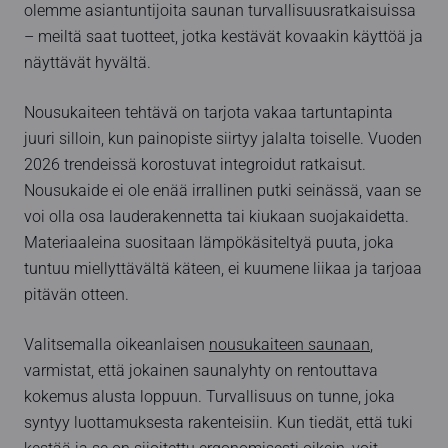
olemme asiantuntijoita saunan turvallisuusratkaisuissa
– meiltä saat tuotteet, jotka kestävät kovaakin käyttöä ja
näyttävät hyvältä.
Nousukaiteen tehtävä on tarjota vakaa tartuntapinta
juuri silloin, kun painopiste siirtyy jalalta toiselle. Vuoden
2026 trendeissä korostuvat integroidut ratkaisut.
Nousukaide ei ole enää irrallinen putki seinässä, vaan se
voi olla osa lauderakennetta tai kiukaan suojakaidetta.
Materiaaleina suositaan lämpökäsiteltyä puuta, joka
tuntuu miellyttävältä käteen, ei kuumene liikaa ja tarjoaa
pitävän otteen.
Valitsemalla oikeanlaisen
nousukaiteen saunaan
,
varmistat, että jokainen saunalyhty on rentouttava
kokemus alusta loppuun. Turvallisuus on tunne, joka
syntyy luottamuksesta rakenteisiin. Kun tiedät, että tuki