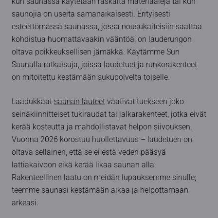
kun saunassa käytetään raskaita materiaaleja tai kun
saunojia on useita samanaikaisesti. Erityisesti
esteettömässä saunassa, jossa nousukaiteisiin saattaa
kohdistua huomattavaakin vääntöä, on lauderungon
oltava poikkeuksellisen jämäkkä. Käytämme Sun
Saunalla ratkaisuja, joissa laudetuet ja runkorakenteet
on mitoitettu kestämään sukupolvelta toiselle.
Laadukkaat
saunan lauteet
vaativat tuekseen joko
seinäkiinnitteiset tukiraudat tai jalkarakenteet, jotka eivät
kerää kosteutta ja mahdollistavat helpon siivouksen.
Vuonna 2026 korostuu huollettavuus – laudetuen on
oltava sellainen, että se ei estä veden pääsyä
lattiakaivoon eikä kerää likaa saunan alla.
Rakenteellinen laatu on meidän lupauksemme sinulle;
teemme saunasi kestämään aikaa ja helpottamaan
arkeasi.