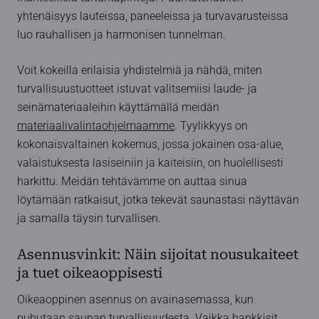
yhtenäisyys lauteissa, paneeleissa ja turvavarusteissa
luo rauhallisen ja harmonisen tunnelman.
Voit kokeilla erilaisia yhdistelmiä ja nähdä, miten
turvallisuustuotteet istuvat valitsemiisi laude- ja
seinämateriaaleihin käyttämällä meidän
materiaalivalintaohjelmaamme
. Tyylikkyys on
kokonaisvaltainen kokemus, jossa jokainen osa-alue,
valaistuksesta lasiseiniin ja kaiteisiin, on huolellisesti
harkittu. Meidän tehtävämme on auttaa sinua
löytämään ratkaisut, jotka tekevät saunastasi näyttävän
ja samalla täysin turvallisen.
Asennusvinkit: Näin sijoitat nousukaiteet
ja tuet oikeaoppisesti
Oikeaoppinen asennus on avainasemassa, kun
puhutaan saunan turvallisuudesta. Vaikka hankkisit