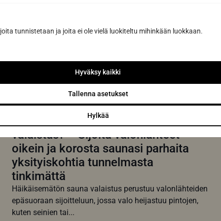
Lue lisää
joita tunnistetaan ja joita ei ole vielä luokiteltu mihinkään luokkaan.
Hyväksy kaikki
Tallenna asetukset
Hylkää
Miten toteuttaa häikäisemätön sauna
valaistus? – Sijoita valonlähteet
oikein ja korosta saunasi parhaita
yksityiskohtia tunnelmasta
tinkimättä
Häikäisemätön sauna valaistus perustuu valonlähteiden
epäsuoraan sijoitteluun, jossa valo heijastuu pintojen,
kuten seinien tai...