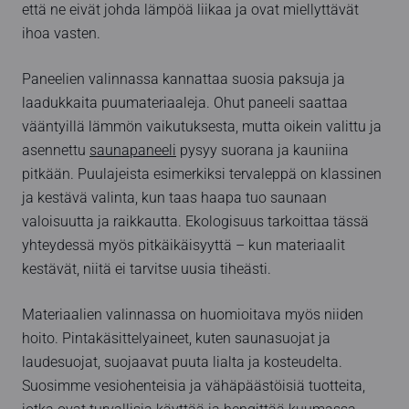
että ne eivät johda lämpöä liikaa ja ovat miellyttävät
ihoa vasten.
Paneelien valinnassa kannattaa suosia paksuja ja
laadukkaita puumateriaaleja. Ohut paneeli saattaa
vääntyillä lämmön vaikutuksesta, mutta oikein valittu ja
asennettu
saunapaneeli
pysyy suorana ja kauniina
pitkään. Puulajeista esimerkiksi tervaleppä on klassinen
ja kestävä valinta, kun taas haapa tuo saunaan
valoisuutta ja raikkautta. Ekologisuus tarkoittaa tässä
yhteydessä myös pitkäikäisyyttä – kun materiaalit
kestävät, niitä ei tarvitse uusia tiheästi.
Materiaalien valinnassa on huomioitava myös niiden
hoito. Pintakäsittelyaineet, kuten saunasuojat ja
laudesuojat, suojaavat puuta lialta ja kosteudelta.
Suosimme vesiohenteisia ja vähäpäästöisiä tuotteita,