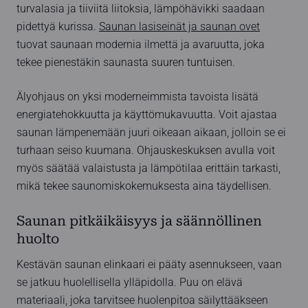
turvalasia ja tiiviitä liitoksia, lämpöhävikki saadaan
pidettyä kurissa.
Saunan lasiseinät ja saunan ovet
tuovat saunaan modernia ilmettä ja avaruutta, joka
tekee pienestäkin saunasta suuren tuntuisen.
Älyohjaus on yksi moderneimmista tavoista lisätä
energiatehokkuutta ja käyttömukavuutta. Voit ajastaa
saunan lämpenemään juuri oikeaan aikaan, jolloin se ei
turhaan seiso kuumana. Ohjauskeskuksen avulla voit
myös säätää valaistusta ja lämpötilaa erittäin tarkasti,
mikä tekee saunomiskokemuksesta aina täydellisen.
Saunan pitkäikäisyys ja säännöllinen
huolto
Kestävän saunan elinkaari ei pääty asennukseen, vaan
se jatkuu huolellisella ylläpidolla. Puu on elävä
materiaali, joka tarvitsee huolenpitoa säilyttääkseen