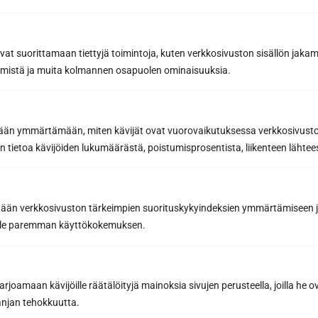
avat suorittamaan tiettyjä toimintoja, kuten verkkosivuston sisällön jaka
räämistä ja muita kolmannen osapuolen ominaisuuksia.
etään ymmärtämään, miten kävijät ovat vuorovaikutuksessa verkkosivus
 tietoa kävijöiden lukumäärästä, poistumisprosentista, liikenteen lähtees
Vältä saunan pesun yleisimmät
tään verkkosivuston tärkeimpien suorituskykyindeksien ymmärtämiseen ja
virheet – Suojaa puupinnat liialliselta
oille paremman käyttökokemuksen.
kosteudelta ja vääriltä kemikaaleilta
oikeilla tekniikoilla
Saunan pesu on yksi tärkeimmistä huoltotoimenpiteistä,
joamaan kävijöille räätälöityjä mainoksia sivujen perusteella, joilla he 
joilla varmistat kotisi rentoutumispaikan pitkäikäisyyden
jan tehokkuutta.
ja hygieenisyyden. Oikein...