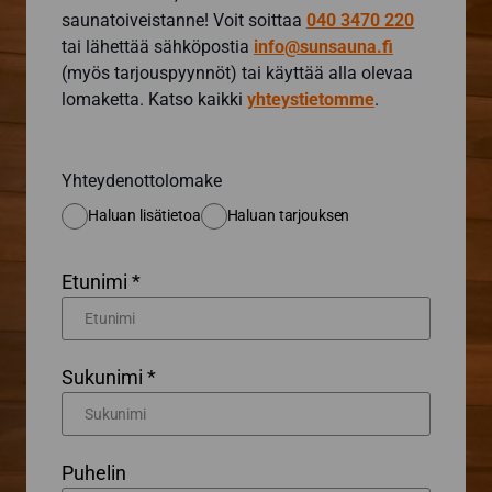
saunatoiveistanne! Voit soittaa
040 3470 220
tai lähettää sähköpostia
info@sunsauna.fi
(myös tarjouspyynnöt) tai käyttää alla olevaa
lomaketta. Katso kaikki
yhteystietomme
.
Yhteydenottolomake
Haluan lisätietoa
Haluan tarjouksen
Etunimi *
Sukunimi *
Puhelin