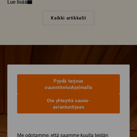
Lue lisää
Kaikki artikkelit
Pyydä tarjous
suunnitteluohjelmalla
Ota yhteyttä sauna-
asiantuntijaan
Me odotamme, että saamme kuulla teidän