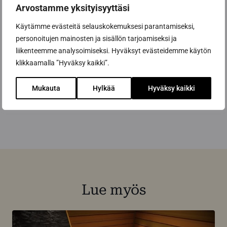
Arvostamme yksityisyyttäsi
sisulla.
Käytämme evästeitä selauskokemuksesi parantamiseksi,
Pyydä tarjous saunastasi tästä!
personoitujen mainosten ja sisällön tarjoamiseksi ja
liikenteemme analysoimiseksi. Hyväksyt evästeidemme käytön
klikkaamalla ”Hyväksy kaikki”.
Jaa artikkeli
Mukauta
Hylkää
Hyväksy kaikki
Lue myös