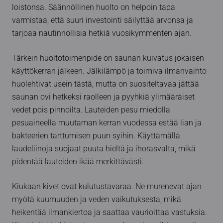
loistonsa. Säännöllinen huolto on helpoin tapa
varmistaa, että suuri investointi säilyttää arvonsa ja
tarjoaa nautinnollisia hetkiä vuosikymmenten ajan.
Tärkein huoltotoimenpide on saunan kuivatus jokaisen
käyttökerran jälkeen. Jälkilämpö ja toimiva ilmanvaihto
huolehtivat usein tästä, mutta on suositeltavaa jättää
saunan ovi hetkeksi raolleen ja pyyhkiä ylimääräiset
vedet pois pinnoilta. Lauteiden pesu miedolla
pesuaineella muutaman kerran vuodessa estää lian ja
bakteerien tarttumisen puun syihin. Käyttämällä
laudeliinoja suojaat puuta hieltä ja ihorasvalta, mikä
pidentää lauteiden ikää merkittävästi.
Kiukaan kivet ovat kulutustavaraa. Ne murenevat ajan
myötä kuumuuden ja veden vaikutuksesta, mikä
heikentää ilmankiertoa ja saattaa vaurioittaa vastuksia.