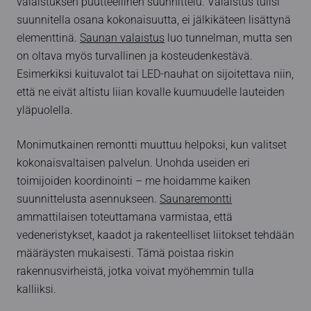
valaistuksen puutteellinen suunnittelu. Valaistus tulisi
suunnitella osana kokonaisuutta, ei jälkikäteen lisättynä
elementtinä.
Saunan valaistus
luo tunnelman, mutta sen
on oltava myös turvallinen ja kosteudenkestävä.
Esimerkiksi kuituvalot tai LED-nauhat on sijoitettava niin,
että ne eivät altistu liian kovalle kuumuudelle lauteiden
yläpuolella.
Monimutkainen remontti muuttuu helpoksi, kun valitset
kokonaisvaltaisen palvelun. Unohda useiden eri
toimijoiden koordinointi – me hoidamme kaiken
suunnittelusta asennukseen.
Saunaremontti
ammattilaisen toteuttamana varmistaa, että
vedeneristykset, kaadot ja rakenteelliset liitokset tehdään
määräysten mukaisesti. Tämä poistaa riskin
rakennusvirheistä, jotka voivat myöhemmin tulla
kalliiksi.