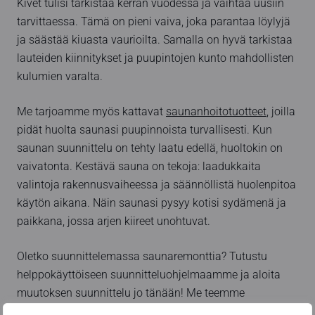
Kivet tulisi tarkistaa kerran vuodessa ja vaihtaa uusiin
tarvittaessa. Tämä on pieni vaiva, joka parantaa löylyjä
ja säästää kiuasta vaurioilta. Samalla on hyvä tarkistaa
lauteiden kiinnitykset ja puupintojen kunto mahdollisten
kulumien varalta.
Me tarjoamme myös kattavat
saunanhoitotuotteet
, joilla
pidät huolta saunasi puupinnoista turvallisesti. Kun
saunan suunnittelu on tehty laatu edellä, huoltokin on
vaivatonta. Kestävä sauna on tekoja: laadukkaita
valintoja rakennusvaiheessa ja säännöllistä huolenpitoa
käytön aikana. Näin saunasi pysyy kotisi sydämenä ja
paikkana, jossa arjen kiireet unohtuvat.
Oletko suunnittelemassa saunaremonttia? Tutustu
helppokäyttöiseen suunnitteluohjelmaamme ja aloita
muutoksen suunnittelu jo tänään! Me teemme
unelmistasi totta ammattitaidolla ja suomalaisella