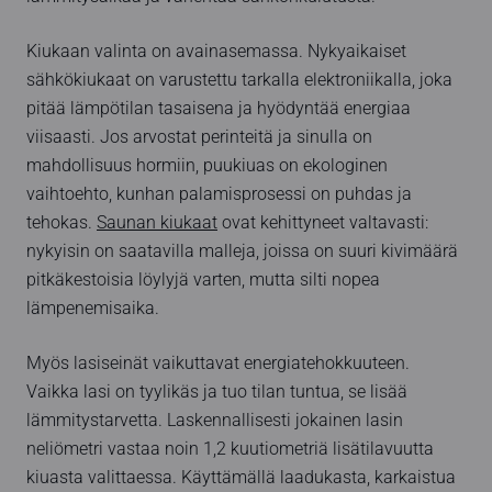
Kiukaan valinta on avainasemassa. Nykyaikaiset
sähkökiukaat on varustettu tarkalla elektroniikalla, joka
pitää lämpötilan tasaisena ja hyödyntää energiaa
viisaasti. Jos arvostat perinteitä ja sinulla on
mahdollisuus hormiin, puukiuas on ekologinen
vaihtoehto, kunhan palamisprosessi on puhdas ja
tehokas.
Saunan kiukaat
ovat kehittyneet valtavasti:
nykyisin on saatavilla malleja, joissa on suuri kivimäärä
pitkäkestoisia löylyjä varten, mutta silti nopea
lämpenemisaika.
Myös lasiseinät vaikuttavat energiatehokkuuteen.
Vaikka lasi on tyylikäs ja tuo tilan tuntua, se lisää
lämmitystarvetta. Laskennallisesti jokainen lasin
neliömetri vastaa noin 1,2 kuutiometriä lisätilavuutta
kiuasta valittaessa. Käyttämällä laadukasta, karkaistua