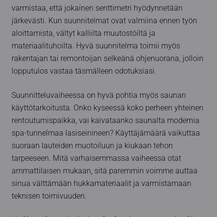
varmistaa, että jokainen senttimetri hyödynnetään
järkevästi. Kun suunnitelmat ovat valmiina ennen työn
aloittamista, vältyt kalliilta muutostöiltä ja
materiaalituhoilta. Hyvä suunnitelma toimii myös
rakentajan tai remontoijan selkeänä ohjenuorana, jolloin
lopputulos vastaa täsmälleen odotuksiasi.
Suunnitteluvaiheessa on hyvä pohtia myös saunan
käyttötarkoitusta. Onko kyseessä koko perheen yhteinen
rentoutumispaikka, vai kaivataanko saunalta modernia
spa-tunnelmaa lasiseinineen? Käyttäjämäärä vaikuttaa
suoraan lauteiden muotoiluun ja kiukaan tehon
tarpeeseen. Mitä varhaisemmassa vaiheessa otat
ammattilaisen mukaan, sitä paremmin voimme auttaa
sinua välttämään hukkamateriaalit ja varmistamaan
teknisen toimivuuden.