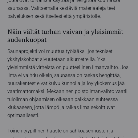
jotka ovat turvallisia käyttää ja hengittää kuumassa
saunassa. Valitsemalla kestäviä materiaaleja teet
palveluksen sekä itsellesi että ympäristölle.
Näin vältät turhan vaivan ja yleisimmät
sudenkuopat
Saunaprojekti voi muuttua työlääksi, jos tekniset
yksityiskohdat sivuutetaan alkumetreillä. Yksi
yleisimmistä virheistä on puutteellinen ilmanvaihto. Jos
ilma ei vaihdu oikein, saunassa on raskas hengittää,
puurakenteet eivät kuivu kunnolla ja löylykokemus jää
vaatimattomaksi. Mekaaninen poistoilmanvaihto vaatii
tuloilman ohjaamisen oikeaan paikkaan suhteessa
kiukaaseen, jotta lämpö ja raikas ilma sekoittuvat
optimaalisesti.
Toinen tyypillinen haaste on sähköasennusten ja