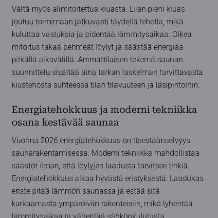
Vältä myös alimitoitettua kiuasta. Liian pieni kiuas
joutuu toimimaan jatkuvasti täydellä teholla, mikä
kuluttaa vastuksia ja pidentää lämmitysaikaa. Oikea
mitoitus takaa pehmeät löylyt ja säästää energiaa
pitkällä aikavälillä. Ammattilaisen tekemä saunan
suunnittelu sisältää aina tarkan laskelman tarvittavasta
kiustehosta suhteessa tilan tilavuuteen ja lasipintoihin.
Energiatehokkuus ja moderni tekniikka
osana kestävää saunaa
Vuonna 2026 energiatehokkuus on itsestäänselvyys
saunarakentamisessa. Moderni tekniikka mahdollistaa
säästöt ilman, että löylyjen laadusta tarvitsee tinkiä.
Energiatehokkuus alkaa hyvästä eristyksestä. Laadukas
eriste pitää lämmön saunassa ja estää sitä
karkaamasta ympäröiviin rakenteisiin, mikä lyhentää
lämmitysaikaa ja vähentää sähkönkulutusta.