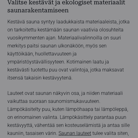
Valitse kestävät ja ekologiset materiaalit
saunarakentamiseen
Kestävä sauna syntyy laadukkaista materiaaleista, jotka
on tarkoitettu kestämään saunan vaativia olosuhteita
vuosikymmenten ajan. Materiaalivalinnoilla on suuri
merkitys paitsi saunan ulkonäköön, myös sen
käyttöikään, huollettavuuteen ja
ympäristöystävällisyyteen. Kotimainen laatu ja
kestävästi tuotettu puu ovat valintoja, jotka maksavat
itsensä takaisin kestävyytenä.
Lauteet ovat saunan näkyvin osa, ja niiden materiaali
vaikuttaa suoraan saunomismukavuuteen.
Lämpökäsitelty puu, kuten lämpöhaapa tai lämpöleppä,
on erinomainen valinta. Lämpökäsittely parantaa puun
kestävyyttä, vähentää sen kosteuselämistä ja antaa sille
kauniin, tasaisen värin.
Saunan lauteet
tulee valita siten,