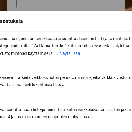
asetuksia
nua navigoimaan tehokkaasti ja suorittaaksemme tiettyjä toimintoja. L
Pyydä tarjous
kategorioiden alta. ”Välttämättömiksi” kategorioituja evästeitä säilytetään 
rustoimintojen käyttämiseksi....
Näytä lisää
Lähettämällä viestin hyväksyt henkilötietojesi käsittelyn
tietosuojaselosteemme
mukaisesti.
kaisevan tärkeitä verkkosivuston perustoiminnoille, eikä verkkosivusto toi
vät tallenna henkilökohtaisia tietoja.
avat suorittamaan tiettyjä toimintoja, kuten verkkosivuston sisällön jaka
räämistä ja muita kolmannen osapuolen ominaisuuksia.