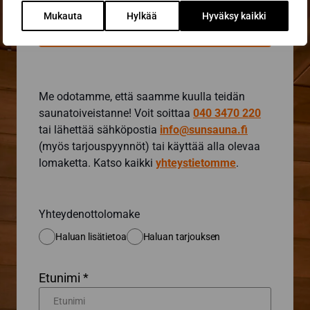
Mukauta
Hylkää
Hyväksy kaikki
Ota yhteyttä sauna-
asiantuntijaan
Me odotamme, että saamme kuulla teidän
saunatoiveistanne! Voit soittaa
040 3470 220
tai lähettää sähköpostia
info@sunsauna.fi
(myös tarjouspyynnöt) tai käyttää alla olevaa
lomaketta. Katso kaikki
yhteystietomme
.
Yhteydenottolomake
Haluan lisätietoa
Haluan tarjouksen
Etunimi *