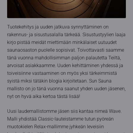
Tuotekehitys ja uuden jatkuva synnyttäminen on
rakennus- ja sisustusalalla tärkeää. Sisustustyylien laaja
kirjo pistää meidät miettimään minkälaiset uutuudet
saunaosaston puolelle sopisivat. Toivottavasti saamme
tänä vuonna mahdollisimman paljon palautetta Teiltä,
arvoisat asiakkaamme. Uuden kehittäminen yhdessä ja
toiveisiinne vastaaminen on myös yksi tärkeimmistä
syistä miksi tätäkin blogia kirjoitetaan. Sun Sauna
mallisto on jo tänä vuonna saanut yhden uuden jäsenen,
nyt on hyvä aika kertoa tästä lisää!
Uusi laudemallistomme jäsen siis kantaa nimeä Wave.
Malli yhdistää Classic-lauteistamme tutun pyöreän
muotokielen Relax-mallimme jyhkeän leveisiin