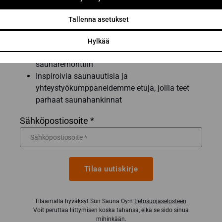
Tilaa uutiskirje
Tallenna asetukset
Saat saunan rakentamisen ammattilaisen
Hylkää
parhaat vinkit ja niksit onnistuneeseen
saunaremonttiin
Inspiroivia saunauutisia ja
yhteystyökumppaneidemme etuja, joilla teet
parhaat saunahankinnat
Sähköpostiosoite *
Tilaa uutiskirje
Tilaamalla hyväksyt Sun Sauna Oy:n
tietosuojaselosteen
.
Voit peruttaa liittymisen koska tahansa, eikä se sido sinua
mihinkään.