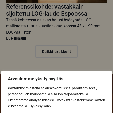
Referenssikohde: vastakkain
sijoitettu LOG-laude Espoossa
Tässä kohteessa asiakas halusi hyödyntää LOG-
mallistosta tuttua kuusilankkua koossa 43 x 190 mm.
LOG-malliston...
Lue lisää
Kaikki artikkelit
Arvostamme yksityisyyttäsi
Käytämme evästeitä selauskokemuksesi parantamiseksi,
personoitujen mainosten ja sisällön tarjoamiseksi ja
liikenteemme analysoimiseksi. Hyväksyt evästeidemme käytön
Pyydä tarjous
klikkaamalla ”Hyväksy kaikki”.
suunnitteluohjelmalla