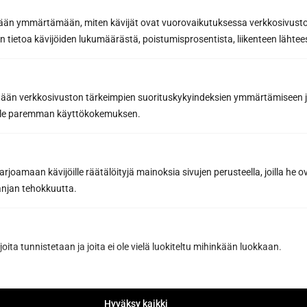
etään ymmärtämään, miten kävijät ovat vuorovaikutuksessa verkkosivus
 tietoa kävijöiden lukumäärästä, poistumisprosentista, liikenteen lähtees
tään verkkosivuston tärkeimpien suorituskykyindeksien ymmärtämiseen ja
oille paremman käyttökokemuksen.
joamaan kävijöille räätälöityjä mainoksia sivujen perusteella, joilla he 
jan tehokkuutta.
joita tunnistetaan ja joita ei ole vielä luokiteltu mihinkään luokkaan.
Hyväksy kaikki