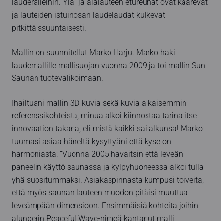
lauderalleihin. Ylä- ja alalauteen etureunat ovat kaarevat
ja lauteiden istuinosan laudelaudat kulkevat
pitkittäissuuntaisesti.
Mallin on suunnitellut Marko Harju. Marko haki
laudemallille mallisuojan vuonna 2009 ja toi mallin Sun
Saunan tuotevalikoimaan.
Ihailtuani mallin 3D-kuvia sekä kuvia aikaisemmin
referenssikohteista, minua alkoi kiinnostaa tarina itse
innovaation takana, eli mistä kaikki sai alkunsa! Marko
tuumasi asiaa häneltä kysyttyäni että kyse on
harmoniasta: ”Vuonna 2005 havaitsin että leveän
paneelin käyttö saunassa ja kylpyhuoneessa alkoi tulla
yhä suositummaksi. Asiakaspinnasta kumpusi toiveita,
että myös saunan lauteen muodon pitäisi muuttua
leveämpään dimensioon. Ensimmäisiä kohteita joihin
alunperin Peaceful Wave-nimeä kantanut malli