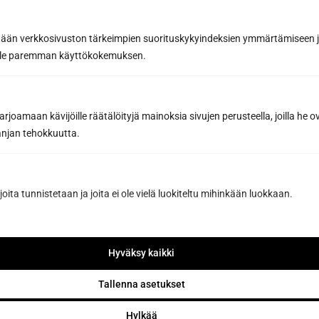
tään verkkosivuston tärkeimpien suorituskykyindeksien ymmärtämiseen ja
oille paremman käyttökokemuksen.
joamaan kävijöille räätälöityjä mainoksia sivujen perusteella, joilla he 
Har du redan ritat din drömbastu
jan tehokkuutta.
med vår programvara för
bastudesign?
Designa din bastu
joita tunnistetaan ja joita ei ole vielä luokiteltu mihinkään luokkaan.
Hyväksy kaikki
Tallenna asetukset
Hylkää