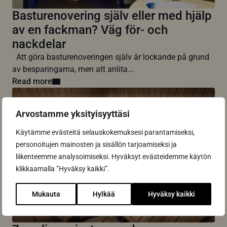
Basturenovering själv eller med hjälp
av en fackman? Väg för- och
nackdelar
Att göra basturenoveringen själv är lockande på grund
av besparingarna, men att anlita...
Read more
Arvostamme yksityisyyttäsi
Käytämme evästeitä selauskokemuksesi parantamiseksi,
personoitujen mainosten ja sisällön tarjoamiseksi ja
liikenteemme analysoimiseksi. Hyväksyt evästeidemme käytön
klikkaamalla ”Hyväksy kaikki”.
Mukauta
Hylkää
Hyväksy kaikki