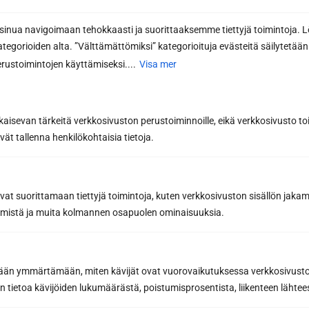
nyhetsbrevet
nua navigoimaan tehokkaasti ja suorittaaksemme tiettyjä toimintoja. L
Få de bästa tipsen och knepen för en lyckad
kategorioiden alta. ”Välttämättömiksi” kategorioituja evästeitä säilytetään 
basturenovering från ett proffs på
rustoimintojen käyttämiseksi....
Visa mer
bastubyggnation
Inspirerande bastunyheter och förmåner från
våra partners för att hjälpa dig att göra de
kaisevan tärkeitä verkkosivuston perustoiminnoille, eikä verkkosivusto toi
bästa bastuköpen
vät tallenna henkilökohtaisia tietoja.
E-postadress *
avat suorittamaan tiettyjä toimintoja, kuten verkkosivuston sisällön jaka
räämistä ja muita kolmannen osapuolen ominaisuuksia.
Prenumerera på nyhetsbrevet
Genom att prenumerera godkänner du Sun Sauna Oy:s
etään ymmärtämään, miten kävijät ovat vuorovaikutuksessa verkkosivus
integritetspolicy
.
 tietoa kävijöiden lukumäärästä, poistumisprosentista, liikenteen lähtees
Du kan när som helst säga upp din prenumeration och du kommer
då inte att vara bunden av den.