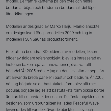
modell. De främre kanterna på den övre och nedre
brädan är böjda och brädorna i brädans sittdel löper i
längdriktningen.
Modellen är designad av Marko Harju. Marko ansökte
om designskydd för spamodellen 2009 och tog in
modellen i Sun Saunas produktsortiment.
Efter att ha beundrat 3D-bilderna av modellen, liksom
bilder av tidigare referensobjekt, blev jag intresserad av
historien bakom själva innovationen, dvs. var allt
började! ”År 2005 märkte jag att det blev alltmer populärt
att använda breda paneler i bastur och badrum. År 2005,
när jag började se att bastutakets form blev allt mer
populär, började jag se att bastutakets form också borde
ändras till en bredare dimension. De första objekten som
designen, som ursprungligen kallades Peaceful Wave,
levererades till var de krävande objekten i Levi och