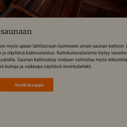
s saunaan
vin myös upean tähtitaivaan luomiseen oman saunan kattoon. P
n jo näyttävä kattovalaistus. Kattokuituvalaismia löytyy varasto
ituuksilla. Saunan kattovaloja voidaan valmistaa myös erikoistila
 kuituja ja vaikkapa näyttävä revontuliefekti.
Verkkokauppa