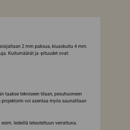
lkaisijaltaan 2 mm paksua, kiuaskuitu 4 mm.
ja. Kuitumäärät ja -pituudet ovat:
nän taakse tekniseen tilaan, pesuhuoneen
n projektorin voi asentaa myös saunatilaan
esim. ledeillä teteutettuun verrattuna.