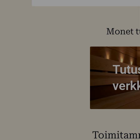
Monet t
Tutu
verk
Toimitamm