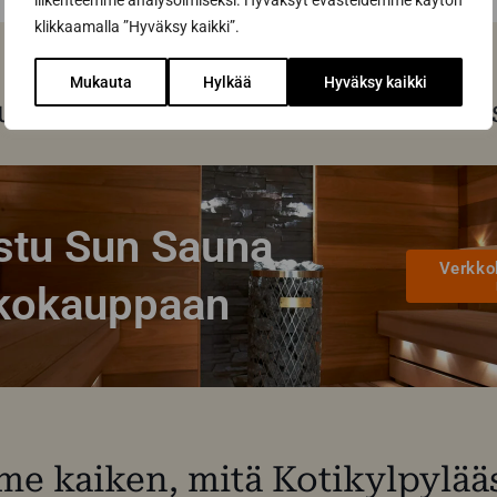
liikenteemme analysoimiseksi. Hyväksyt evästeidemme käytön
klikkaamalla ”Hyväksy kaikki”.
Mukauta
Hylkää
Hyväksy kaikki
uotteet saat kätevästi saunakaup
stu Sun Sauna
Verkko
kokauppaan
e kaiken, mitä Kotikylpylääsi