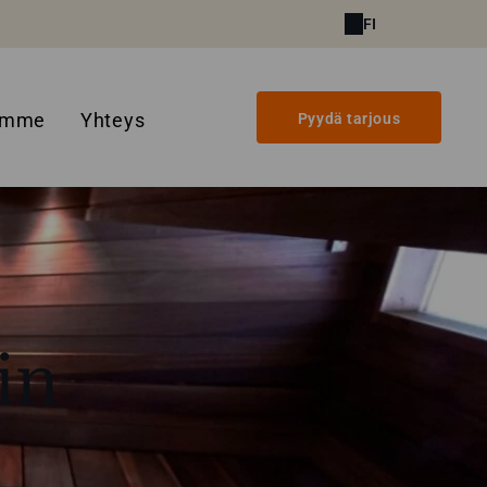
FI
amme
Yhteys
Pyydä tarjous
in