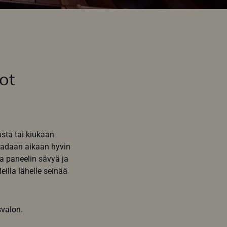
uot
asta tai kiukaan
 saadaan aikaan hyvin
aa paneelin sävyä ja
illa lähelle seinää
svalon.