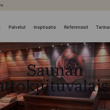
PA
t
Palvelut
Inspiraatio
Referenssit
Tarin
Saunan
attokuituvalais