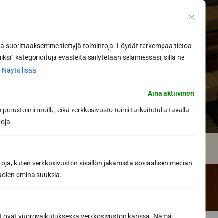
 suorittaaksemme tiettyjä toimintoja. Löydät tarkempaa tietoa
ksi” kategorioituja evästeitä säilytetään selaimessasi, sillä ne
Kiukaat
.
Näytä lisää
Aina aktiivinen
perustoiminnoille, eikä verkkosivusto toimi tarkoitetulla tavalla
toja.
toja, kuten verkkosivuston sisällön jakamista sosiaalisen median
uolen ominaisuuksia.
ät ovat vuorovaikutuksessa verkkosivuston kanssa. Nämä