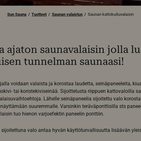
Sun Sauna
Tuotteet
Saunan valaistus
Saunan kattokuituvalaisin
a ajaton saunavalaisin jolla l
uisen tunnelman saunaasi!
alla voidaan valaista ja korostaa laudetta, seinäpaneeleita, kiu
kivi- tai koristekiviseinää. Sijoittelusta riippuen kattovaloilla
 valaisuvaihtoehtoja. Lähelle seinäpaneelia sijoitettu valo korost
 näyttämään suuremmalle. Varsinkin teräväponttisilla sts paneele
alaisin tuo hienon varjoefektin paneelin ponttiin.
joitettuna valo antaa hyvän käyttöturvallisuutta lisäävän ylei