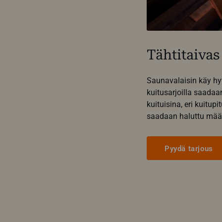
Tähtitaiva
Saunavalaisin käy hy
kuitusarjoilla saadaa
kuituisina, eri kuitup
saadaan haluttu määrä
Pyydä tarjous