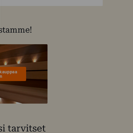
astamme!
kauppaa
n
 tarvitset