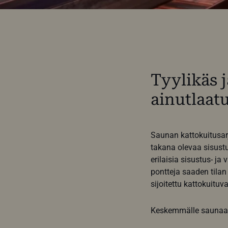
Tyylikäs j
ainutlaat
Saunan kattokuitusarj
takana olevaa sisustus
erilaisia sisustus- ja
pontteja saaden tilan
sijoitettu kattokuituv
Keskemmälle saunaa si