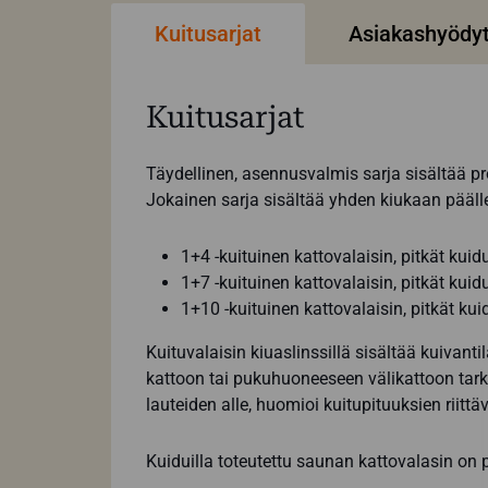
Kuitusarjat
Asiakashyödy
Kuitusarjat
Täydellinen, asennusvalmis sarja sisältää pr
Jokainen sarja sisältää yhden kiukaan päälle
1+4 -kuituinen kattovalaisin, pitkät kuid
1+7 -kuituinen kattovalaisin, pitkät kuid
1+10 -kuituinen kattovalaisin, pitkät kui
Kuituvalaisin kiuaslinssillä sisältää kuivan
kattoon tai pukuhuoneeseen välikattoon tark
lauteiden alle, huomioi kuitupituuksien riittä
Kuiduilla toteutettu saunan kattovalasin on p