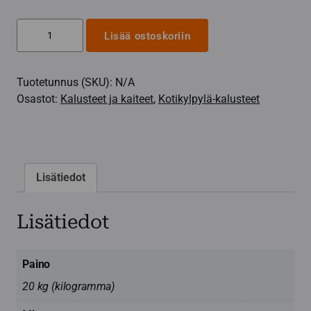
Saunajakkara
Lisää ostoskoriin
2-
nousuinen
Tuotetunnus (SKU):
N/A
Relax-
Osastot:
Kalusteet ja kaiteet
,
Kotikylpylä-kalusteet
malli
määrä
Lisätiedot
Lisätiedot
Paino
20 kg (kilogramma)