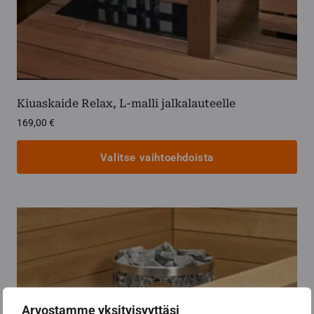
Kiuaskaide Relax, L-malli jalkalauteelle
169,00
€
Valitse vaihtoehdoista
Tällä
tuotteella
on
useampi
muunnelma.
Voit
tehdä
valinnat
Arvostamme yksityisyyttäsi