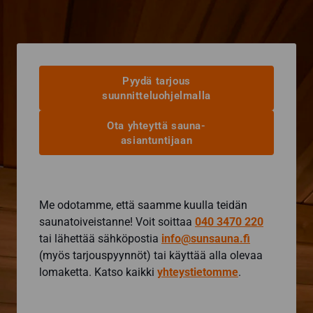
useampi
muunnelma.
Voit
tehdä
valinnat
Pyydä tarjous
tuotteen
suunnitteluohjelmalla
sivulla.
Ota yhteyttä sauna-
asiantuntijaan
Me odotamme, että saamme kuulla teidän
saunatoiveistanne! Voit soittaa
040 3470 220
tai lähettää sähköpostia
info@sunsauna.fi
(myös tarjouspyynnöt) tai käyttää alla olevaa
lomaketta. Katso kaikki
yhteystietomme
.