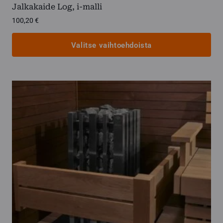
Jalkakaide Log, i-malli
100,20
€
Valitse vaihtoehdoista
Tällä
tuotteella
on
useampi
muunnelma.
Voit
tehdä
valinnat
tuotteen
sivulla.