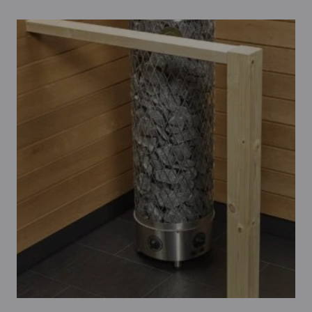
tuotteella
on
useampi
muunnelma.
Voit
tehdä
valinnat
tuotteen
sivulla.