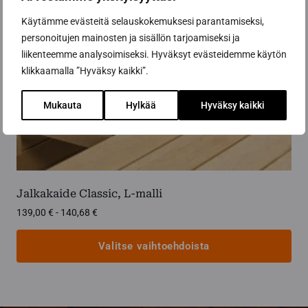
tuotteen
sivulla.
Käytämme evästeitä selauskokemuksesi parantamiseksi,
personoitujen mainosten ja sisällön tarjoamiseksi ja
liikenteemme analysoimiseksi. Hyväksyt evästeidemme käytön
klikkaamalla ”Hyväksy kaikki”.
Mukauta
Hylkää
Hyväksy kaikki
Jalkakaide Classic, L-malli
Hintaluokka:
139,00
€
-
140,68
€
139,00 €
-
Valitse vaihtoehdoista
140,68 €
Tällä
tuotteella
on