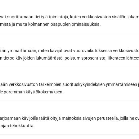
avat suorittamaan tiettyjä toimintoja, kuten verkkosivuston sisällön jaka
räämistä ja muita kolmannen osapuolen ominaisuuksia.
Viesti tai lisätiedot...
etään ymmärtämään, miten kävijät ovat vuorovaikutuksessa verkkosivus
 tietoa kävijöiden lukumäärästä, poistumisprosentista, liikenteen lähtees
tään verkkosivuston tärkeimpien suorituskykyindeksien ymmärtämiseen ja
oille paremman käyttökokemuksen.
Pyydä tarjous
joamaan kävijöille räätälöityjä mainoksia sivujen perusteella, joilla he 
jan tehokkuutta.
Lähettämällä viestin hyväksyt henkilötietojesi käsittelyn
tietosuojaselosteemme
mukaisesti.