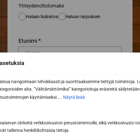
Yhteydenottolomake
Haluan lisätietoa
Haluan tarjouksen
Etunimi *
asetuksia
Sukunimi *
nua navigoimaan tehokkaasti ja suorittaaksemme tiettyjä toimintoja. L
kategorioiden alta. ”Välttämättömiksi” kategorioituja evästeitä säilytetään 
rustoimintojen käyttämiseksi....
Näytä lisää
Puhelin
kaisevan tärkeitä verkkosivuston perustoiminnoille, eikä verkkosivusto toi
vät tallenna henkilökohtaisia tietoja.
Sähköposti *