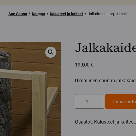
Sun Sauna
Kauppa
Kalusteet ja kaiteet
Jalkakaide Log, U-malli
Jalkakaide
199,00
€
U-mallinen saunan jalkakaid
Jalkakaide
Lisää osto
Log,
U-
Osastot:
Kalusteet ja kaiteet
malli
määrä