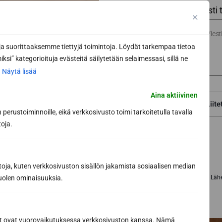
Viesti 
 suorittaaksemme tiettyjä toimintoja. Löydät tarkempaa tietoa
ksi” kategorioituja evästeitä säilytetään selaimessasi, sillä ne
.
Näytä lisää
Aina aktiivinen
perustoiminnoille, eikä verkkosivusto toimi tarkoitetulla tavalla
toja.
toja, kuten verkkosivuston sisällön jakamista sosiaalisen median
uolen ominaisuuksia.
Lähe
ät ovat vuorovaikutuksessa verkkosivuston kanssa. Nämä