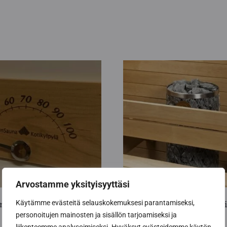
Arvostamme yksityisyyttäsi
Käytämme evästeitä selauskokemuksesi parantamiseksi,
ittari basic
Kiuaskaide Relax, U-mall
personoitujen mainosten ja sisällön tarjoamiseksi ja
Hintaluokka:
135,00
€
-
249,00
€