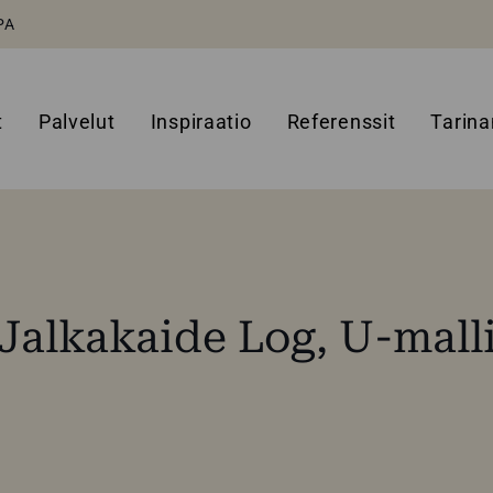
PA
t
Palvelut
Inspiraatio
Referenssit
Tarin
Jalkakaide Log, U-mall