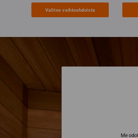
Valitse vaihtoehdoista
Tällä
tuotteella
on
useampi
muunnelma.
Voit
tehdä
valinnat
tuotteen
sivulla.
Me odot