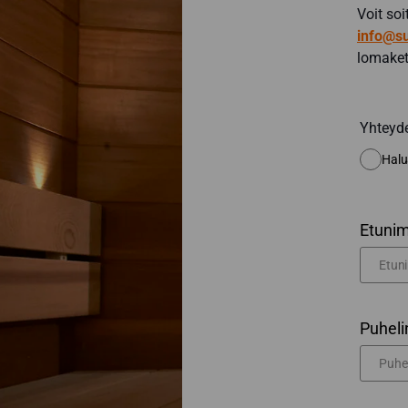
Voit so
info@su
lomaket
Yhteyd
Halu
Etunim
Puheli