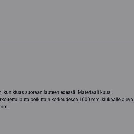
n, kun kiuas suoraan lauteen edessä. Materiaali kuusi.
arkoitettu lauta poikittain korkeudessa 1000 mm, kiukaalle olev
 mm.