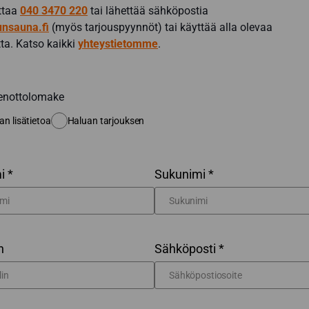
ittaa
040 3470 220
tai lähettää sähköpostia
nsauna.fi
(myös tarjouspyynnöt) tai käyttää alla olevaa
ta. Katso kaikki
yhteystietomme
.
enottolomake
an lisätietoa
Haluan tarjouksen
i *
Sukunimi *
n
Sähköposti *