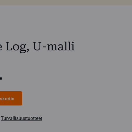
 Log, U-malli
e
skoriin
,
Turvallisuustuotteet