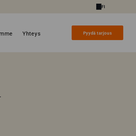
FI
amme
Yhteys
Pyydä tarjous
i