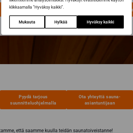
liikenteemme analysoimiseksi. Hyväksyt evästeidemme käytön
135,00 €
-
klikkaamalla ”Hyväksy kaikki”.
Lisää ostoskoriin
Valitse vaihtoehdoist
249,00 €
Tällä
Mukauta
Hylkää
Hyväksy kaikki
tuotteella
on
useampi
muunnelma.
Voit
tehdä
valinnat
tuotteen
sivulla.
Pyydä tarjous
Ota yhteyttä sauna-
suunnitteluohjelmalla
asiantuntijaan
amme, että saamme kuulla teidän saunatoiveistanne!