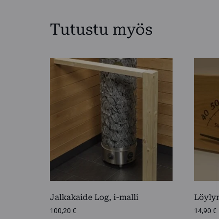
Tutustu myös
Jalkakaide Log, i-malli
Löylym
100,20
€
14,90
€