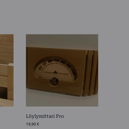
i
Löylymittari Pro
19,90
€