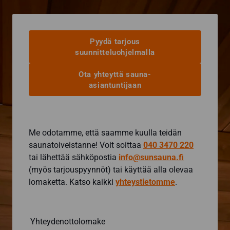
muunnelma.
Voit
tehdä
valinnat
Pyydä tarjous
tuotteen
suunnitteluohjelmalla
sivulla.
Ota yhteyttä sauna-
asiantuntijaan
Me odotamme, että saamme kuulla teidän
saunatoiveistanne! Voit soittaa
040 3470 220
tai lähettää sähköpostia
info@sunsauna.fi
(myös tarjouspyynnöt) tai käyttää alla olevaa
lomaketta. Katso kaikki
yhteystietomme
.
Yhteydenottolomake