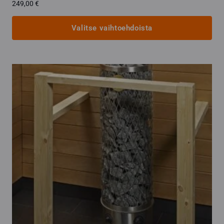
249,00
€
Valitse vaihtoehdoista
Tällä
tuotteella
on
useampi
muunnelma.
Voit
tehdä
valinnat
tuotteen
sivulla.