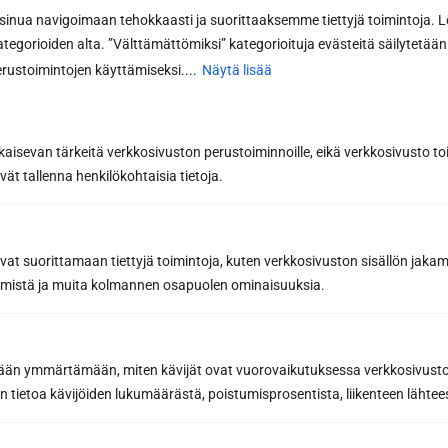
nua navigoimaan tehokkaasti ja suorittaaksemme tiettyjä toimintoja. L
kategorioiden alta. ”Välttämättömiksi” kategorioituja evästeitä säilytetään 
Viesti tai lisätiedot...
rustoimintojen käyttämiseksi....
Näytä lisää
kaisevan tärkeitä verkkosivuston perustoiminnoille, eikä verkkosivusto toi
vät tallenna henkilökohtaisia tietoja.
avat suorittamaan tiettyjä toimintoja, kuten verkkosivuston sisällön jaka
räämistä ja muita kolmannen osapuolen ominaisuuksia.
Pyydä tarjous
etään ymmärtämään, miten kävijät ovat vuorovaikutuksessa verkkosivus
Lähettämällä viestin hyväksyt henkilötietojesi käsittelyn
 tietoa kävijöiden lukumäärästä, poistumisprosentista, liikenteen lähtees
tietosuojaselosteemme
mukaisesti.