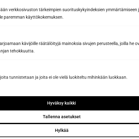
tään verkkosivuston tärkeimpien suorituskykyindeksien ymmärtämiseen ja
oille paremman käyttökokemuksen.
joamaan kävijöille räätälöityjä mainoksia sivujen perusteella, joilla he 
jan tehokkuutta.
joita tunnistetaan ja joita ei ole vielä luokiteltu mihinkään luokkaan.
Hyväksy kaikki
Tallenna asetukset
Hylkää