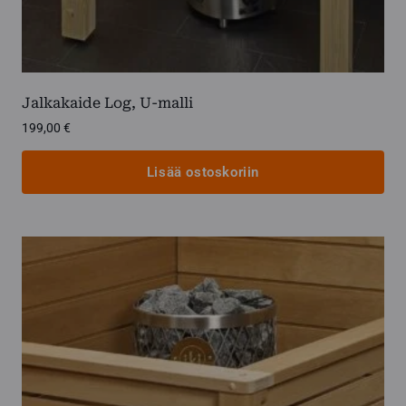
Jalkakaide Log, U-malli
199,00
€
Lisää ostoskoriin