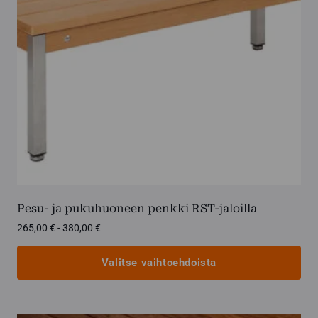
Pesu- ja pukuhuoneen penkki RST-jaloilla
Hintaluokka:
265,00
€
-
380,00
€
265,00 €
-
Valitse vaihtoehdoista
380,00 €
Tällä
tuotteella