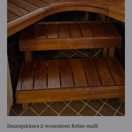
on
useampi
muunnelma.
Voit
tehdä
valinnat
tuotteen
sivulla.
Saunajakkara 2-nousuinen Relax-malli