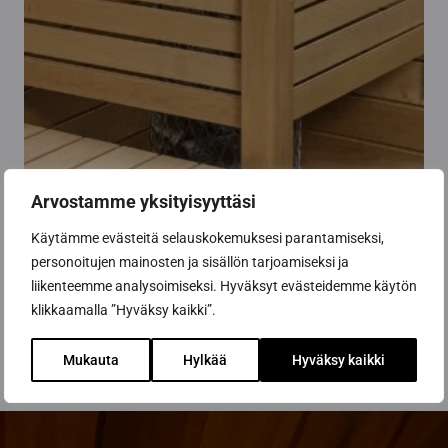
Arvostamme yksityisyyttäsi
Käytämme evästeitä selauskokemuksesi parantamiseksi,
Kiuaskaide Classic, L-malli
personoitujen mainosten ja sisällön tarjoamiseksi ja
169,00
€
liikenteemme analysoimiseksi. Hyväksyt evästeidemme käytön
klikkaamalla ”Hyväksy kaikki”.
Valitse vaihtoehdoista
Tällä
Mukauta
Hylkää
Hyväksy kaikki
tuotteella
on
useampi