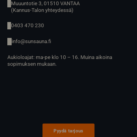
Muuuntotie 3, 01510 VANTAA
(Kannus-Talon yhteydessä)
0403 470 230
info@sunsauna.fi
Aukioloajat: ma-pe klo 10 – 16. Muina aikoina
sopimuksen mukaan.
Pyydä tarjous