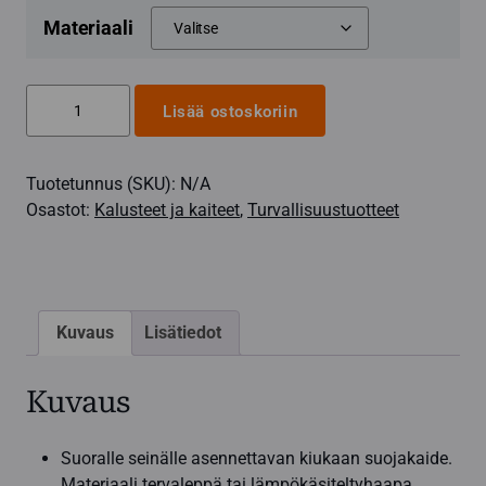
Materiaali
Kiuaskaide
Lisää ostoskoriin
Relax,
U-
Tuotetunnus (SKU):
N/A
malli
Osastot:
Kalusteet ja kaiteet
,
Turvallisuustuotteet
määrä
Kuvaus
Lisätiedot
Kuvaus
Suoralle seinälle asennettavan kiukaan suojakaide.
Materiaali tervaleppä tai lämpökäsiteltyhaapa.