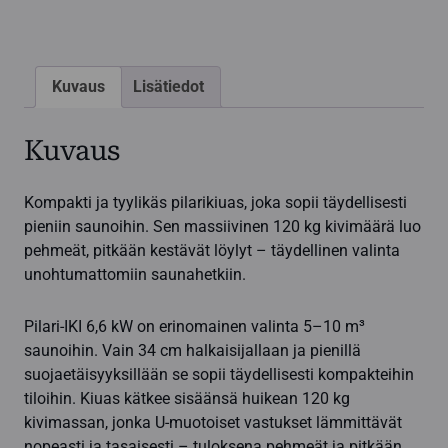
Finlandia-
ohjauskeskus
määrä
Kuvaus
Lisätiedot
Kuvaus
Kompakti ja tyylikäs pilarikiuas, joka sopii täydellisesti
pieniin saunoihin. Sen massiivinen 120 kg kivimäärä luo
pehmeät, pitkään kestävät löylyt – täydellinen valinta
unohtumattomiin saunahetkiin.
Pilari-IKI 6,6 kW on erinomainen valinta 5–10 m³
saunoihin. Vain 34 cm halkaisijallaan ja pienillä
suojaetäisyyksillään se sopii täydellisesti kompakteihin
tiloihin. Kiuas kätkee sisäänsä huikean 120 kg
kivimassan, jonka U-muotoiset vastukset lämmittävät
nopeasti ja tasaisesti – tuloksena pehmeät ja pitkään