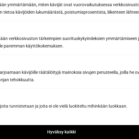
etään ymmärtämään, miten kävijät ovat vuorovaikutuksessa verkkosivus
Puhelin
 tietoa kävijöiden lukumäärästä, poistumisprosentista, liikenteen lähtees
tään verkkosivuston tärkeimpien suorituskykyindeksien ymmärtämiseen ja
Sähköposti *
oille paremman käyttökokemuksen.
joamaan kävijöille räätälöityjä mainoksia sivujen perusteella, joilla he 
Viesti tai lisätiedot...
jan tehokkuutta.
joita tunnistetaan ja joita ei ole vielä luokiteltu mihinkään luokkaan.
Hyväksy kaikki