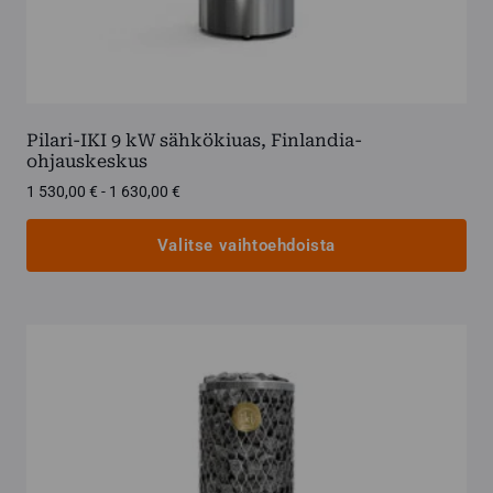
Pilari-IKI 9 kW sähkökiuas, Finlandia-
ohjauskeskus
Hintaluokka:
1 530,00
€
-
1 630,00
€
1
530,00 €
Valitse vaihtoehdoista
-
1
Tällä
630,00 €
tuotteella
on
useampi
muunnelma.
Voit
tehdä
valinnat