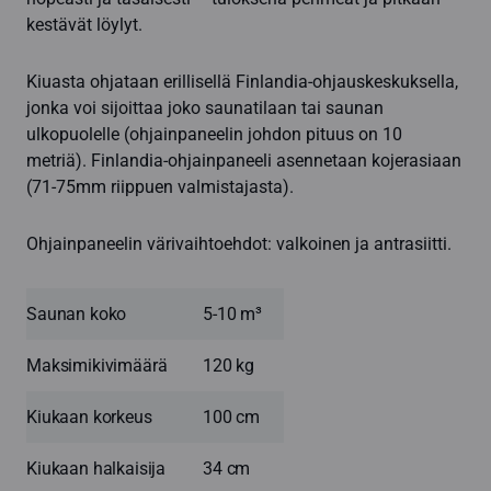
kestävät löylyt.
Kiuasta ohjataan erillisellä Finlandia-ohjauskeskuksella,
jonka voi sijoittaa joko saunatilaan tai saunan
ulkopuolelle (ohjainpaneelin johdon pituus on 10
metriä). Finlandia-ohjainpaneeli asennetaan kojerasiaan
(71-75mm riippuen valmistajasta).
Ohjainpaneelin värivaihtoehdot: valkoinen ja antrasiitti.
Saunan koko
5-10 m³
Maksimikivimäärä
120 kg
Kiukaan korkeus
100 cm
Kiukaan halkaisija
34 cm