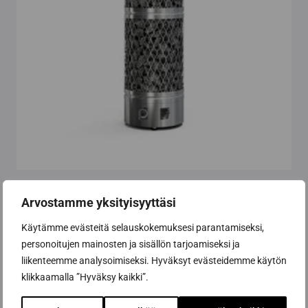
tuotteen
sivulla.
Pilari-IKI 9 kW sähkökiuas, kiinteä ohjaus
Arvostamme yksityisyyttäsi
Hintaluokka:
1 125,00
€
-
1 225,00
€
1
Käytämme evästeitä selauskokemuksesi parantamiseksi,
125,00 €
personoitujen mainosten ja sisällön tarjoamiseksi ja
Valitse vaihtoehdoista
-
liikenteemme analysoimiseksi. Hyväksyt evästeidemme käytön
1
Tällä
klikkaamalla ”Hyväksy kaikki”.
225,00 €
tuotteella
on