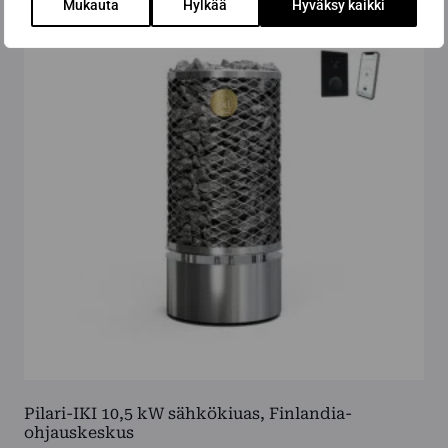
Mukauta
Hylkää
Hyväksy kaikki
useampi
muunnelma.
Voit
tehdä
valinnat
tuotteen
sivulla.
Pilari-IKI 10,5 kW sähkökiuas, Finlandia-
ohjauskeskus