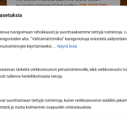
saunatoiveistanne! Voit soittaa
040 3470 220
tai lähettää sähköpostia
info@sunsauna.fi
asetuksia
(myös tarjouspyynnöt) tai käyttää alla olevaa
lomaketta. Katso kaikki
yhteystietomme
.
nua navigoimaan tehokkaasti ja suorittaaksemme tiettyjä toimintoja. L
kategorioiden alta. ”Välttämättömiksi” kategorioituja evästeitä säilytetään 
rustoimintojen käyttämiseksi....
Näytä lisää
Yhteydenottolomake
Haluan lisätietoa
Haluan tarjouksen
kaisevan tärkeitä verkkosivuston perustoiminnoille, eikä verkkosivusto toi
vät tallenna henkilökohtaisia tietoja.
Etunimi *
avat suorittamaan tiettyjä toimintoja, kuten verkkosivuston sisällön jaka
Sukunimi *
räämistä ja muita kolmannen osapuolen ominaisuuksia.