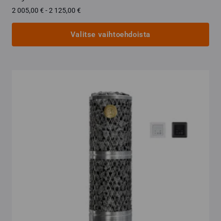
Hintaluokka:
2 005,00
€
-
2 125,00
€
2
005,00 €
Valitse vaihtoehdoista
-
2
Tällä
125,00 €
tuotteella
on
useampi
muunnelma.
Voit
tehdä
valinnat
tuotteen
sivulla.