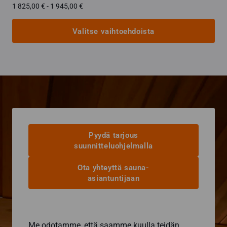
Hintaluokka:
1 825,00
€
-
1 945,00
€
1
825,00 €
Valitse vaihtoehdoista
-
1
Tällä
945,00 €
tuotteella
on
useampi
muunnelma.
Voit
tehdä
valinnat
Pyydä tarjous
tuotteen
suunnitteluohjelmalla
sivulla.
Ota yhteyttä sauna-
asiantuntijaan
Me odotamme, että saamme kuulla teidän