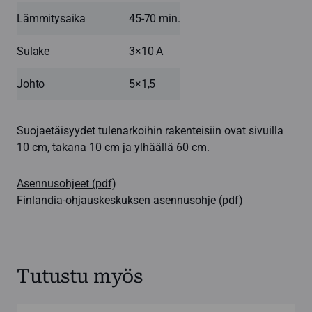
Lämmitysaika
45-70 min.
Sulake
3×10 A
Johto
5×1,5
Suojaetäisyydet tulenarkoihin rakenteisiin ovat sivuilla
10 cm, takana 10 cm ja ylhäällä 60 cm.
Asennusohjeet (pdf)
Finlandia-ohjauskeskuksen asennusohje (pdf)
Tutustu myös