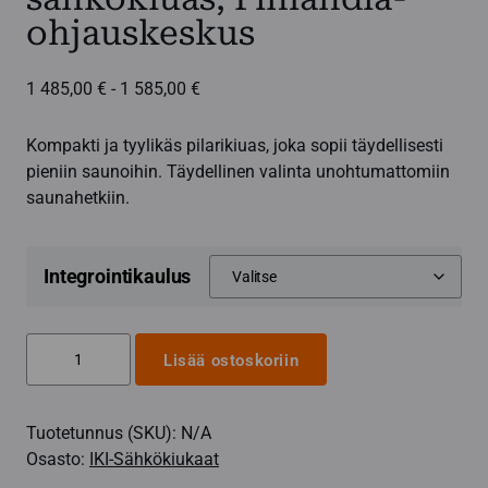
ohjauskeskus
Hintaluokka:
1 485,00
€
-
1 585,00
€
1
485,00 €
Kompakti ja tyylikäs pilarikiuas, joka sopii täydellisesti
-
pieniin saunoihin. Täydellinen valinta unohtumattomiin
1
saunahetkiin.
585,00 €
Integrointikaulus
Pilari-
Lisää ostoskoriin
IKI
6,6
Tuotetunnus (SKU):
N/A
kW
Osasto:
IKI-Sähkökiukaat
sähkökiuas,