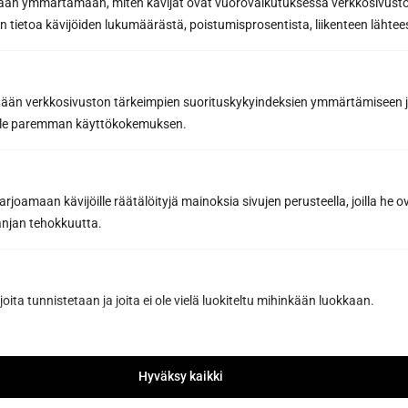
etään ymmärtämään, miten kävijät ovat vuorovaikutuksessa verkkosivus
Puhelin
 tietoa kävijöiden lukumäärästä, poistumisprosentista, liikenteen lähtees
Sähköposti *
tään verkkosivuston tärkeimpien suorituskykyindeksien ymmärtämiseen ja
oille paremman käyttökokemuksen.
Viesti tai lisätiedot...
joamaan kävijöille räätälöityjä mainoksia sivujen perusteella, joilla he 
jan tehokkuutta.
joita tunnistetaan ja joita ei ole vielä luokiteltu mihinkään luokkaan.
Hyväksy kaikki