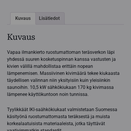
ohjauskeskus
määrä
Kuvaus
Lisätiedot
Kuvaus
Vapaa ilmankierto ruostumattoman teräsverkon läpi
yhdessä suuren kosketuspinnan kanssa vastusten ja
kivien välillä mahdollistaa erittäin nopean
lämpenemisen. Massiivinen kivimäärä tekee kiukaasta
täydellisen valinnan niin yksityisiin kuin yleisiinkin
saunoihin. 10,5 kW sähkökiukaan 170 kg kivimassa
lämpenee käyttökuntoon noin tunnissa.
Tyylikkäät IKI-saähkökiukaat valmistetaan Suomessa
käsityönä ruostumattomasta teräksestä ja muista
korkealaatuisista materiaaleista, jotka täyttävät
vaativimmatkin standardit.