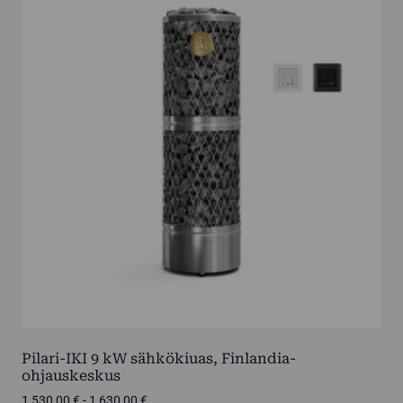
Pilari-IKI 9 kW sähkökiuas, Finlandia-
ohjauskeskus
Hintaluokka:
1 530,00
€
-
1 630,00
€