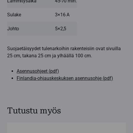
Lämmitysaika
45-70 min.
Sulake
3×16 A
Johto
5×2,5
Suojaetäisyydet tulenarkoihin rakenteisiin ovat sivuilla
25 cm, takana 25 cm ja ylhäällä 100 cm.
Asennusohjeet (pdf)
Finlandia-ohjauskeskuksen asennusohje (pdf)
Tutustu myös