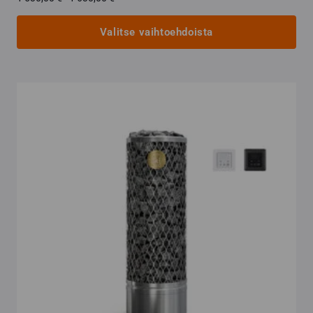
1
530,00 €
Valitse vaihtoehdoista
-
1
Tällä
630,00 €
tuotteella
on
useampi
muunnelma.
Voit
tehdä
valinnat
tuotteen
sivulla.