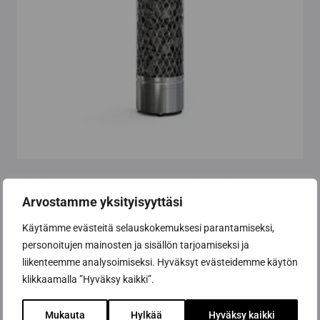
sivulla.
Pilari-IKI 4,5 kW sähkökiuas, Finlandia-
ohjauskeskus
Arvostamme yksityisyyttäsi
Hintaluokka:
1 385,00
€
-
1 485,00
€
Käytämme evästeitä selauskokemuksesi parantamiseksi,
1
385,00 €
personoitujen mainosten ja sisällön tarjoamiseksi ja
Valitse vaihtoehdoista
-
liikenteemme analysoimiseksi. Hyväksyt evästeidemme käytön
1
Tällä
klikkaamalla ”Hyväksy kaikki”.
485,00 €
tuotteella
on
Mukauta
Hylkää
Hyväksy kaikki