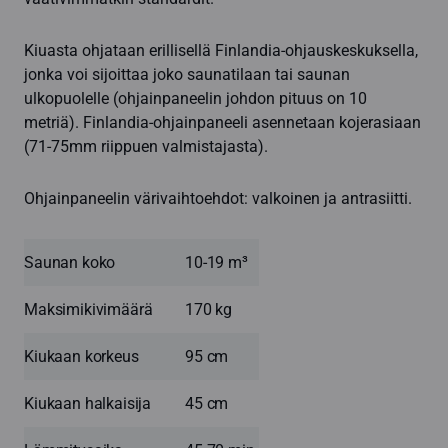
Kiuasta ohjataan erillisellä Finlandia-ohjauskeskuksella,
jonka voi sijoittaa joko saunatilaan tai saunan
ulkopuolelle (ohjainpaneelin johdon pituus on 10
metriä). Finlandia-ohjainpaneeli asennetaan kojerasiaan
(71-75mm riippuen valmistajasta).
Ohjainpaneelin värivaihtoehdot: valkoinen ja antrasiitti.
Saunan koko
10-19 m³
Maksimikivimäärä
170 kg
Kiukaan korkeus
95 cm
Kiukaan halkaisija
45 cm