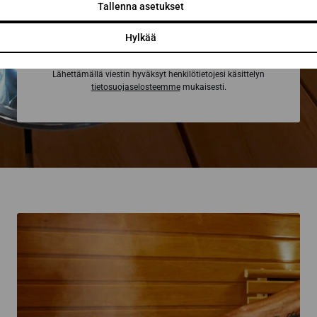
Tallenna asetukset
Pyydä tarjous
Hylkää
Lähettämällä viestin hyväksyt henkilötietojesi käsittelyn
tietosuojaselosteemme
mukaisesti.