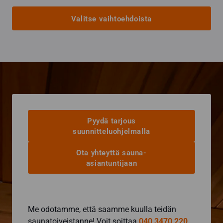
1
125,00 €
Valitse vaihtoehdoista
-
1
Tällä
225,00 €
tuotteella
on
useampi
muunnelma.
Voit
tehdä
valinnat
Pyydä tarjous
tuotteen
suunnitteluohjelmalla
sivulla.
Ota yhteyttä sauna-
asiantuntijaan
Me odotamme, että saamme kuulla teidän
saunatoiveistanne! Voit soittaa
040 3470 220