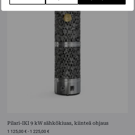
useampi
muunnelma.
Voit
tehdä
valinnat
tuotteen
sivulla.
Pilari-IKI 9 kW sähkökiuas, kiinteä ohjaus
Hintaluokka:
1 125,00
€
-
1 225,00
€