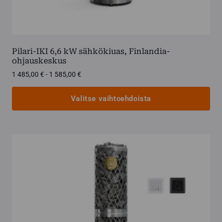
Pilari-IKI 6,6 kW sähkökiuas, Finlandia-
ohjauskeskus
Hintaluokka:
1 485,00
€
-
1 585,00
€
1
485,00 €
Valitse vaihtoehdoista
-
1
Tällä
585,00 €
tuotteella
on
useampi
muunnelma.
Voit
tehdä
valinnat
tuotteen