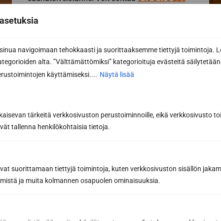
tai lähettää sähköpostia
info@sunsauna.fi
asetuksia
(myös tarjouspyynnöt) tai käyttää alla olevaa
lomaketta. Katso kaikki
yhteystietomme
.
nua navigoimaan tehokkaasti ja suorittaaksemme tiettyjä toimintoja. L
kategorioiden alta. ”Välttämättömiksi” kategorioituja evästeitä säilytetään 
Yhteydenottolomake
rustoimintojen käyttämiseksi....
Näytä lisää
Haluan lisätietoa
Haluan tarjouksen
kaisevan tärkeitä verkkosivuston perustoiminnoille, eikä verkkosivusto toi
Etunimi *
vät tallenna henkilökohtaisia tietoja.
avat suorittamaan tiettyjä toimintoja, kuten verkkosivuston sisällön jaka
Sukunimi *
räämistä ja muita kolmannen osapuolen ominaisuuksia.