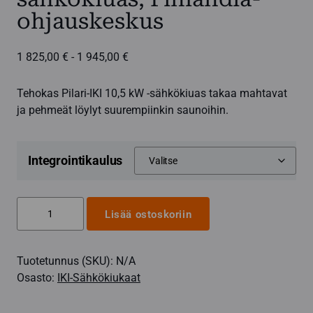
ohjauskeskus
Hintaluokka:
1 825,00
€
-
1 945,00
€
1
825,00 €
Tehokas Pilari-IKI 10,5 kW -sähkökiuas takaa mahtavat
-
ja pehmeät löylyt suurempiinkin saunoihin.
1
945,00 €
Integrointikaulus
Pilari-
Lisää ostoskoriin
IKI
10,5
Tuotetunnus (SKU):
N/A
kW
Osasto:
IKI-Sähkökiukaat
sähkökiuas,
Finlandia-