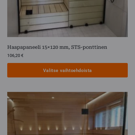
Haapapaneeli 15×120 mm, STS-ponttinen
106,20
€
Valitse vaihtoehdoista
Tällä
tuotteella
on
useampi
muunnelma.
Voit
tehdä
valinnat