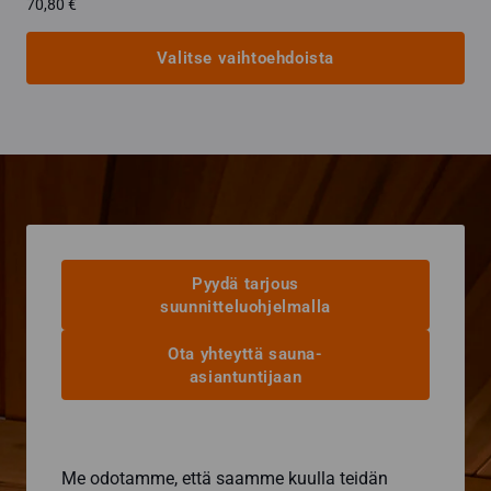
70,80
€
Valitse vaihtoehdoista
Tällä
tuotteella
on
useampi
muunnelma.
Voit
tehdä
valinnat
Pyydä tarjous
tuotteen
suunnitteluohjelmalla
sivulla.
Ota yhteyttä sauna-
asiantuntijaan
Me odotamme, että saamme kuulla teidän