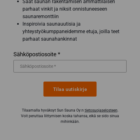
Saat saunan rakentamisen ammattilaisen
parhaat vinkit ja niksit onnistuneeseen
saunaremonttiin
Inspiroivia saunauutisia ja
yhteystyökumppaneidemme etuja, joilla teet
parhaat saunahankinnat
Sähköpostiosoite *
Tilaa uutiskirje
Tilaamalla hyväksyt Sun Sauna Oy:n
tietosuojaselosteen
.
Voit peruttaa liittymisen koska tahansa, eikä se sido sinua
mihinkään.