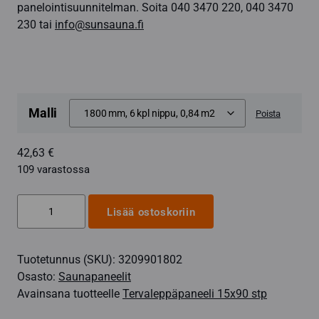
panelointisuunnitelman. Soita 040 3470 220, 040 3470
230 tai
info@sunsauna.fi
Malli
Poista
42,63
€
109 varastossa
Tervaleppäpaneeli
Lisää ostoskoriin
15x90
mm,
Tuotetunnus (SKU):
3209901802
STP-
Osasto:
Saunapaneelit
ponttinen
Avainsana tuotteelle
Tervaleppäpaneeli 15x90 stp
määrä