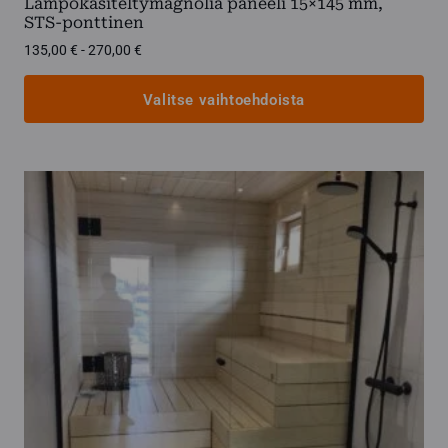
Lämpökäsiteltymagnolia paneeli 15×145 mm,
STS-ponttinen
Hintaluokka:
135,00
€
-
270,00
€
135,00 €
-
Valitse vaihtoehdoista
270,00 €
Tällä
tuotteella
on
useampi
muunnelma.
Voit
tehdä
valinnat
tuotteen
sivulla.