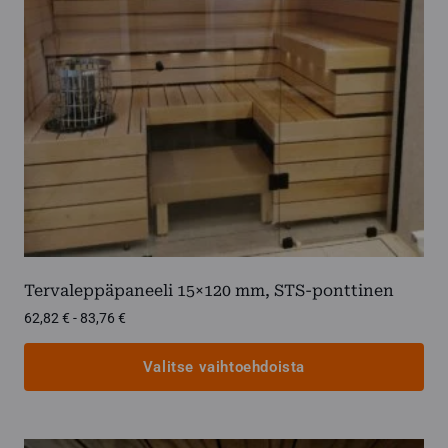
tuotteen
sivulla.
Tervaleppäpaneeli 15×120 mm, STS-ponttinen
Hintaluokka:
62,82
€
-
83,76
€
62,82 €
-
Valitse vaihtoehdoista
83,76 €
Tällä
tuotteella