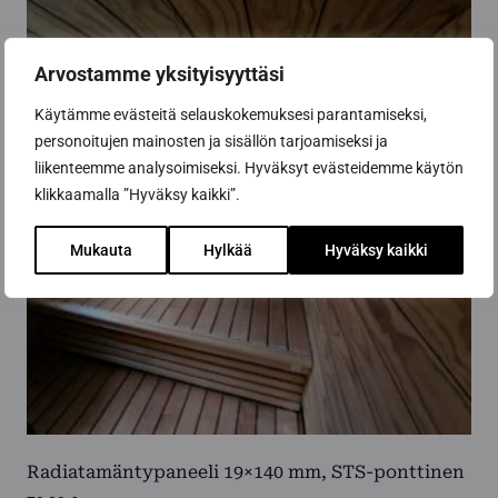
on
useampi
muunnelma.
Arvostamme yksityisyyttäsi
Voit
tehdä
Käytämme evästeitä selauskokemuksesi parantamiseksi,
valinnat
personoitujen mainosten ja sisällön tarjoamiseksi ja
tuotteen
liikenteemme analysoimiseksi. Hyväksyt evästeidemme käytön
sivulla.
klikkaamalla ”Hyväksy kaikki”.
Mukauta
Hylkää
Hyväksy kaikki
Radiatamäntypaneeli 19×140 mm, STS-ponttinen