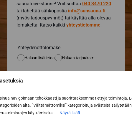
saunatoiveistanne! Voit soittaa
040 3470 220
tai lähettää sähköpostia
info@sunsauna.fi
(myös tarjouspyynnöt) tai käyttää alla olevaa
lomaketta. Katso kaikki
yhteystietomme
.
Yhteydenottolomake
Haluan lisätietoa
Haluan tarjouksen
asetuksia
Etunimi *
nua navigoimaan tehokkaasti ja suorittaaksemme tiettyjä toimintoja. L
kategorioiden alta. ”Välttämättömiksi” kategorioituja evästeitä säilytetään 
Sukunimi *
rustoimintojen käyttämiseksi....
Näytä lisää