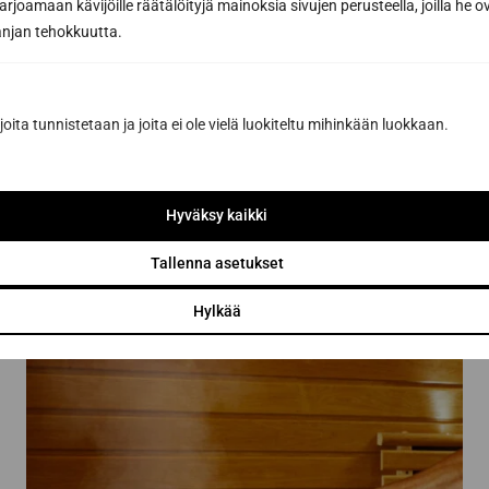
joamaan kävijöille räätälöityjä mainoksia sivujen perusteella, joilla he 
jan tehokkuutta.
Pyydä tarjous
joita tunnistetaan ja joita ei ole vielä luokiteltu mihinkään luokkaan.
Lähettämällä viestin hyväksyt henkilötietojesi käsittelyn
tietosuojaselosteemme
mukaisesti.
Hyväksy kaikki
Tallenna asetukset
Hylkää