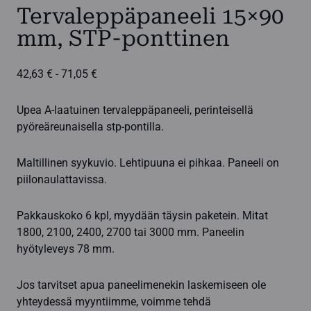
Tervaleppäpaneeli 15×90
mm, STP-ponttinen
Hintaluokka:
42,63
€
-
71,05
€
42,63 €
-
Upea A-laatuinen tervaleppäpaneeli, perinteisellä
71,05 €
pyöreäreunaisella stp-pontilla.
Maltillinen syykuvio. Lehtipuuna ei pihkaa. Paneeli on
piilonaulattavissa.
Pakkauskoko 6 kpl, myydään täysin paketein. Mitat
1800, 2100, 2400, 2700 tai 3000 mm. Paneelin
hyötyleveys 78 mm.
Jos tarvitset apua paneelimenekin laskemiseen ole
yhteydessä myyntiimme, voimme tehdä