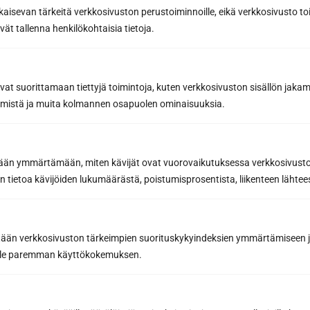
kaisevan tärkeitä verkkosivuston perustoiminnoille, eikä verkkosivusto toi
Puhelin
vät tallenna henkilökohtaisia tietoja.
Sähköposti *
avat suorittamaan tiettyjä toimintoja, kuten verkkosivuston sisällön jaka
räämistä ja muita kolmannen osapuolen ominaisuuksia.
Viesti tai lisätiedot...
etään ymmärtämään, miten kävijät ovat vuorovaikutuksessa verkkosivus
 tietoa kävijöiden lukumäärästä, poistumisprosentista, liikenteen lähtees
tään verkkosivuston tärkeimpien suorituskykyindeksien ymmärtämiseen ja
oille paremman käyttökokemuksen.